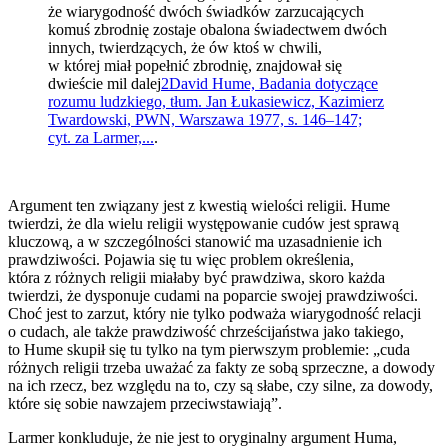
że wiarygodność dwóch świadków zarzucających
komuś zbrodnię zostaje obalona świadectwem dwóch
innych, twierdzących, że ów ktoś w chwili,
w której miał popełnić zbrodnię, znajdował się
dwieście mil dalej
2
David Hume, Badania dotyczące
rozumu ludzkiego, tłum. Jan Łukasiewicz, Kazimierz
Twardowski, PWN, Warszawa 1977, s. 146–147;
cyt. za Larmer,...
.
Argument ten związany jest z kwestią wielości religii. Hume
twierdzi, że dla wielu religii występowanie cudów jest sprawą
kluczową, a w szczególności stanowić ma uzasadnienie ich
prawdziwości. Pojawia się tu więc problem określenia,
która z różnych religii miałaby być prawdziwa, skoro każda
twierdzi, że dysponuje cudami na poparcie swojej prawdziwości.
Choć jest to zarzut, który nie tylko podważa wiarygodność relacji
o cudach, ale także prawdziwość chrześcijaństwa jako takiego,
to Hume skupił się tu tylko na tym pierwszym problemie: „cuda
różnych religii trzeba uważać za fakty ze sobą sprzeczne, a dowody
na ich rzecz, bez względu na to, czy są słabe, czy silne, za dowody,
które się sobie nawzajem przeciwstawiają”.
Larmer konkluduje, że nie jest to oryginalny argument Huma,