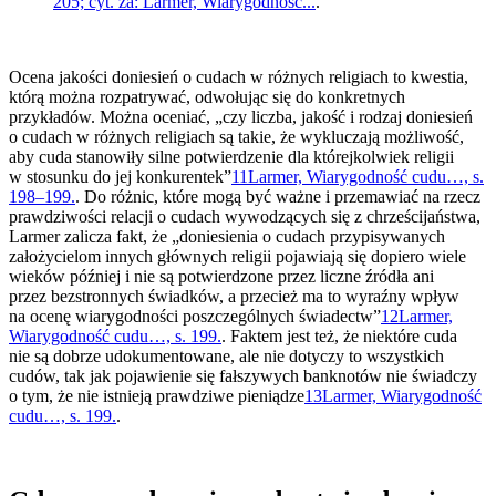
205; cyt. za: Larmer, Wiarygodność...
.
Ocena jakości doniesień o cudach w różnych religiach to kwestia,
którą można rozpatrywać, odwołując się do konkretnych
przykładów. Można oceniać, „czy liczba, jakość i rodzaj doniesień
o cudach w różnych religiach są takie, że wykluczają możliwość,
aby cuda stanowiły silne potwierdzenie dla którejkolwiek religii
w stosunku do jej konkurentek”
11
Larmer, Wiarygodność cudu…, s.
198–199.
. Do różnic, które mogą być ważne i przemawiać na rzecz
prawdziwości relacji o cudach wywodzących się z chrześcijaństwa,
Larmer zalicza fakt, że „doniesienia o cudach przypisywanych
założycielom innych głównych religii pojawiają się dopiero wiele
wieków później i nie są potwierdzone przez liczne źródła ani
przez bezstronnych świadków, a przecież ma to wyraźny wpływ
na ocenę wiarygodności poszczególnych świadectw”
12
Larmer,
Wiarygodność cudu…, s. 199.
. Faktem jest też, że niektóre cuda
nie są dobrze udokumentowane, ale nie dotyczy to wszystkich
cudów, tak jak pojawienie się fałszywych banknotów nie świadczy
o tym, że nie istnieją prawdziwe pieniądze
13
Larmer, Wiarygodność
cudu…, s. 199.
.