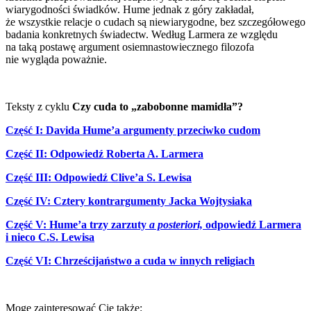
wiarygodności świadków. Hume jednak z góry zakładał,
że wszystkie relacje o cudach są niewiarygodne, bez szczegółowego
badania konkretnych świadectw. Według Larmera ze względu
na taką postawę argument osiemnastowiecznego filozofa
nie wygląda poważnie.
Teksty z cyklu
Czy cuda to „zabobonne mamidła”?
Część I: Davida Hume’a argumenty przeciwko cudom
Część II: Odpowiedź Roberta A. Larmera
Część III: Odpowiedź Clive’a S. Lewisa
Część IV: Cztery kontrargumenty Jacka Wojtysiaka
Część V: Hume’a trzy zarzuty
a posteriori,
odpowiedź Larmera
i nieco C.S. Lewisa
Część VI: Chrześcijaństwo a cuda w innych religiach
Mogę zainteresować Cię także: