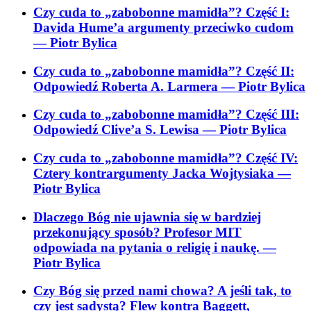
Czy cuda to „zabobonne mamidła”? Część I:
Davida Hume’a argumenty przeciwko cudom
— Piotr Bylica
Czy cuda to „zabobonne mamidła”? Część II:
Odpowiedź Roberta A. Larmera
— Piotr Bylica
Czy cuda to „zabobonne mamidła”? Część III:
Odpowiedź Clive’a S. Lewisa
— Piotr Bylica
Czy cuda to „zabobonne mamidła”? Część IV:
Cztery kontrargumenty Jacka Wojtysiaka
—
Piotr Bylica
Dlaczego Bóg nie ujawnia się w bardziej
przekonujący sposób? Profesor MIT
odpowiada na pytania o religię i naukę.
—
Piotr Bylica
Czy Bóg się przed nami chowa? A jeśli tak, to
czy jest sadystą? Flew kontra Baggett,