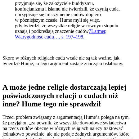
przyjmuje się, że założyciele buddyzmu,
konfucjanizmu i islamu nie twierdzili, że czynią cuda,
i przypisuje się im czynienie cudów dopiero
w późniejszym czasie. Hume myli się więc,
gdy twierdzi, że wszystkie religie w równym stopniu
uznają i podkreślają znaczenie cudów
7
Larmer,
Wiarygodność cudu…, s. 197–198.
.
Skoro w różnych religiach cuda wcale nie są tak ważne, jak
twierdził Hume, to jego argument zostaje znacząco osłabiony.
A może jedne religie dostarczają lepiej
poświadczonych relacji o cudach niż
inne? Hume tego nie sprawdził
Trzeci problem związany z argumentacją Hume’a polega na tym,
że przyjął on „za pewnik, że wszystkie dowodowe świadectwa
na rzecz cudów obecne w różnych religiach należy traktować
jednakowo poważnie, ale nie podaje żadnych argumentów, które