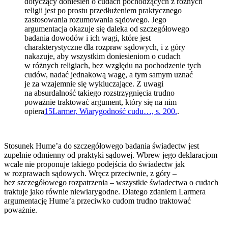
dotyczący doniesień o cudach pochodzących z różnych
religii jest po prostu przedłużeniem praktycznego
zastosowania rozumowania sądowego. Jego
argumentacja okazuje się daleka od szczegółowego
badania dowodów i ich wagi, które jest
charakterystyczne dla rozpraw sądowych, i z góry
nakazuje, aby wszystkim doniesieniom o cudach
w różnych religiach, bez względu na pochodzenie tych
cudów, nadać jednakową wagę, a tym samym uznać
je za wzajemnie się wykluczające. Z uwagi
na absurdalność takiego rozstrzygnięcia trudno
poważnie traktować argument, który się na nim
opiera
15
Larmer, Wiarygodność cudu…, s. 200.
.
Stosunek Hume’a do szczegółowego badania świadectw jest
zupełnie odmienny od praktyki sądowej. Wbrew jego deklaracjom
wcale nie proponuje takiego podejścia do świadectw jak
w rozprawach sądowych. Wręcz przeciwnie, z góry –
bez szczegółowego rozpatrzenia – wszystkie świadectwa o cudach
traktuje jako równie niewiarygodne. Dlatego zdaniem Larmera
argumentację Hume’a przeciwko cudom trudno traktować
poważnie.