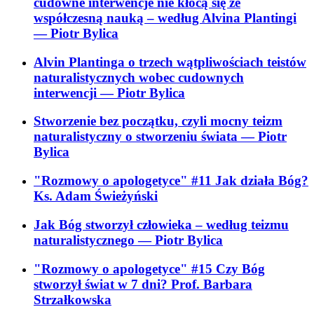
cudowne interwencje nie kłócą się ze
współczesną nauką – według Alvina Plantingi
— Piotr Bylica
Alvin Plantinga o trzech wątpliwościach teistów
naturalistycznych wobec cudownych
interwencji
— Piotr Bylica
Stworzenie bez początku, czyli mocny teizm
naturalistyczny o stworzeniu świata
— Piotr
Bylica
"Rozmowy o apologetyce" #11 Jak działa Bóg?
Ks. Adam Świeżyński
Jak Bóg stworzył człowieka – według teizmu
naturalistycznego
— Piotr Bylica
"Rozmowy o apologetyce" #15 Czy Bóg
stworzył świat w 7 dni? Prof. Barbara
Strzałkowska