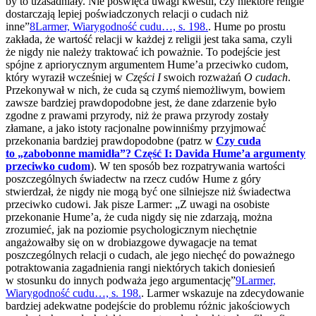
by to uzasadniały. Nie poświęca uwagi kwestii, czy niektóre religie
dostarczają lepiej poświadczonych relacji o cudach niż
inne”
8
Larmer, Wiarygodność cudu…, s. 198.
. Hume po prostu
zakłada, że wartość relacji w każdej z religii jest taka sama, czyli
że nigdy nie należy traktować ich poważnie. To podejście jest
spójne z apriorycznym argumentem Hume’a przeciwko cudom,
który wyraził wcześniej w
Części I
swoich rozważań
O cudach
.
Przekonywał w nich, że cuda są czymś niemożliwym, bowiem
zawsze bardziej prawdopodobne jest, że dane zdarzenie było
zgodne z prawami przyrody, niż że prawa przyrody zostały
złamane, a jako istoty racjonalne powinniśmy przyjmować
przekonania bardziej prawdopodobne (patrz w
Czy cuda
to „zabobonne mamidła”? Część I: Davida Hume’a argumenty
przeciwko cudom
). W ten sposób bez rozpatrywania wartości
poszczególnych świadectw na rzecz cudów Hume z góry
stwierdzał, że nigdy nie mogą być one silniejsze niż świadectwa
przeciwko cudowi. Jak pisze Larmer: „Z uwagi na osobiste
przekonanie Hume’a, że cuda nigdy się nie zdarzają, można
zrozumieć, jak na poziomie psychologicznym niechętnie
angażowałby się on w drobiazgowe dywagacje na temat
poszczególnych relacji o cudach, ale jego niechęć do poważnego
potraktowania zagadnienia rangi niektórych takich doniesień
w stosunku do innych podważa jego argumentację”
9
Larmer,
Wiarygodność cudu…, s. 198.
. Larmer wskazuje na zdecydowanie
bardziej adekwatne podejście do problemu różnic jakościowych