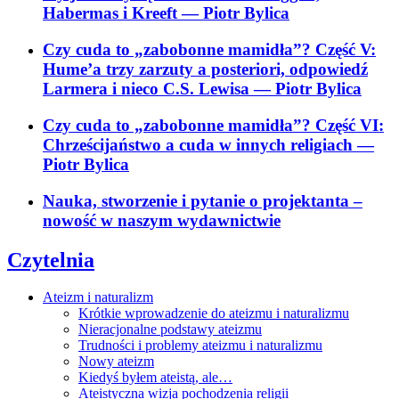
Habermas i Kreeft
— Piotr Bylica
Czy cuda to „zabobonne mamidła”? Część V:
Hume’a trzy zarzuty a posteriori, odpowiedź
Larmera i nieco C.S. Lewisa
— Piotr Bylica
Czy cuda to „zabobonne mamidła”? Część VI:
Chrześcijaństwo a cuda w innych religiach
—
Piotr Bylica
Nauka, stworzenie i pytanie o projektanta –
nowość w naszym wydawnictwie
Czytelnia
Ateizm i naturalizm
Krótkie wprowadzenie do ateizmu i naturalizmu
Nieracjonalne podstawy ateizmu
Trudności i problemy ateizmu i naturalizmu
Nowy ateizm
Kiedyś byłem ateistą, ale…
Ateistyczna wizja pochodzenia religii