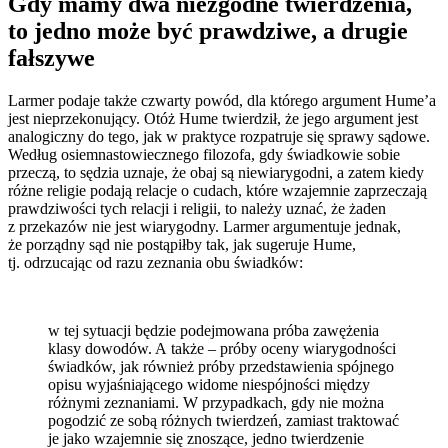
Gdy mamy dwa niezgodne twierdzenia,
to jedno może być prawdziwe, a drugie
fałszywe
Larmer podaje także czwarty powód, dla którego argument Hume’a
jest nieprzekonujący. Otóż Hume twierdził, że jego argument jest
analogiczny do tego, jak w praktyce rozpatruje się sprawy sądowe.
Według osiemnastowiecznego filozofa, gdy świadkowie sobie
przeczą, to sędzia uznaje, że obaj są niewiarygodni, a zatem kiedy
różne religie podają relacje o cudach, które wzajemnie zaprzeczają
prawdziwości tych relacji i religii, to należy uznać, że żaden
z przekazów nie jest wiarygodny. Larmer argumentuje jednak,
że porządny sąd nie postąpiłby tak, jak sugeruje Hume,
tj. odrzucając od razu zeznania obu świadków:
w tej sytuacji będzie podejmowana próba zawężenia
klasy dowodów. A także – próby oceny wiarygodności
świadków, jak również próby przedstawienia spójnego
opisu wyjaśniającego widome niespójności między
różnymi zeznaniami. W przypadkach, gdy nie można
pogodzić ze sobą różnych twierdzeń, zamiast traktować
je jako wzajemnie się znoszące, jedno twierdzenie