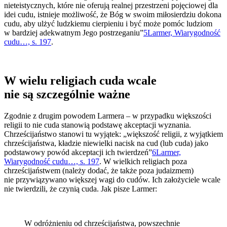
nieteistycznych, które nie oferują realnej przestrzeni pojęciowej dla
idei cudu, istnieje możliwość, że Bóg w swoim miłosierdziu dokona
cudu, aby ulżyć ludzkiemu cierpieniu i być może pomóc ludziom
w bardziej adekwatnym Jego postrzeganiu”
5
Larmer, Wiarygodność
cudu…, s. 197
.
W wielu religiach cuda wcale
nie są szczególnie ważne
Zgodnie z drugim powodem Larmera – w przypadku większości
religii to nie cuda stanowią podstawę akceptacji wyznania.
Chrześcijaństwo stanowi tu wyjątek: „większość religii, z wyjątkiem
chrześcijaństwa, kładzie niewielki nacisk na cud (lub cuda) jako
podstawowy powód akceptacji ich twierdzeń”
6
Larmer,
Wiarygodność cudu…, s. 197
. W wielkich religiach poza
chrześcijaństwem (należy dodać, że także poza judaizmem)
nie przywiązywano większej wagi do cudów. Ich założyciele wcale
nie twierdzili, że czynią cuda. Jak pisze Larmer:
W odróżnieniu od chrześcijaństwa, powszechnie