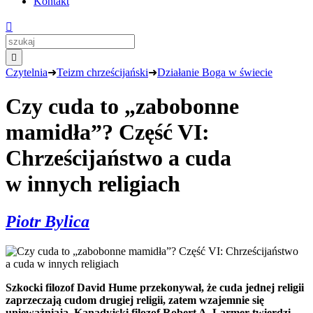
Kontakt


Czytelnia
➜
Teizm chrześcijański
➜
Działanie Boga w świecie
Czy cuda to „zabobonne
mamidła”? Część VI:
Chrześcijaństwo a cuda
w innych religiach
Piotr Bylica
Szkocki filozof David Hume przekonywał, że c
uda jednej religii
zaprzeczają cudom drugiej religii, zatem wzajemnie się
unieważniają. Kanadyjski filozof Robert A. Larmer twierdzi,