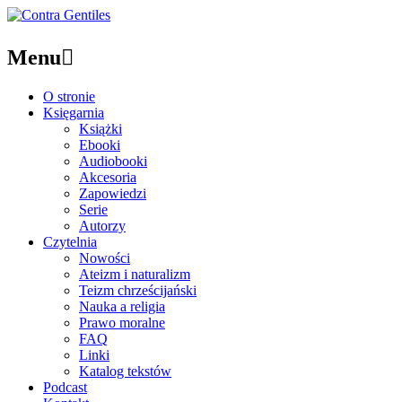
Menu

O stronie
Księgarnia
Książki
Ebooki
Audiobooki
Akcesoria
Zapowiedzi
Serie
Autorzy
Czytelnia
Nowości
Ateizm i naturalizm
Teizm chrześcijański
Nauka a religia
Prawo moralne
FAQ
Linki
Katalog tekstów
Podcast