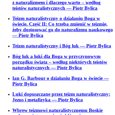
z naturalizmem i dlaczego warto – według
teistów naturalistycznych
— Piotr Bylica
Teizm naturalistyczny o działaniu Boga w
świecie. Część II: Co trzeba zmienić w teizmie,
żeby dostosować go do naturalizmu naukowego
— Piotr Bylica
Teizm naturalistyczny i Bóg luk
— Piotr Bylica
Bóg luk a luki dla Boga w przyczynowym
porządku świata – według niektórych teistów
naturalistycznych
— Piotr Bylica
Ian G. Barbour o działaniu Boga w świecie
—
Piotr Bylica
Luki dopuszczane przez teizm naturalistyczny:
Jezus i metafizyka
— Piotr Bylica
Wbrew teizmowi naturalistycznemu Boskie