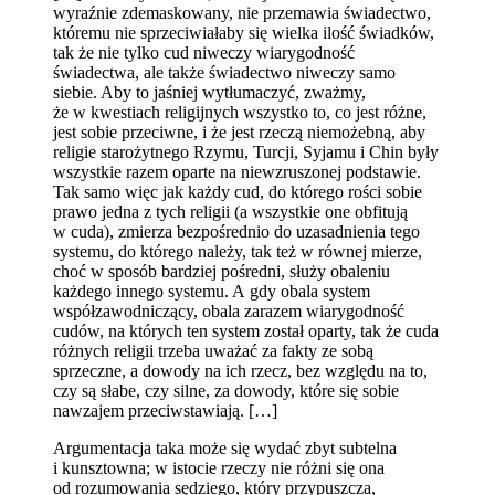
wyraźnie zdemaskowany, nie przemawia świadectwo,
któremu nie sprzeciwiałaby się wielka ilość świadków,
tak że nie tylko cud niweczy wiarygodność
świadectwa, ale także świadectwo niweczy samo
siebie. Aby to jaśniej wytłumaczyć, zważmy,
że w kwestiach religijnych wszystko to, co jest różne,
jest sobie przeciwne, i że jest rzeczą niemożebną, aby
religie starożytnego Rzymu, Turcji, Syjamu i Chin były
wszystkie razem oparte na niewzruszonej podstawie.
Tak samo więc jak każdy cud, do którego rości sobie
prawo jedna z tych religii (a wszystkie one obfitują
w cuda), zmierza bezpośrednio do uzasadnienia tego
systemu, do którego należy, tak też w równej mierze,
choć w sposób bardziej pośredni, służy obaleniu
każdego innego systemu. A gdy obala system
współzawodniczący, obala zarazem wiarygodność
cudów, na których ten system został oparty, tak że cuda
różnych religii trzeba uważać za fakty ze sobą
sprzeczne, a dowody na ich rzecz, bez względu na to,
czy są słabe, czy silne, za dowody, które się sobie
nawzajem przeciwstawiają. […]
Argumentacja taka może się wydać zbyt subtelna
i kunsztowna; w istocie rzeczy nie różni się ona
od rozumowania sędziego, który przypuszcza,