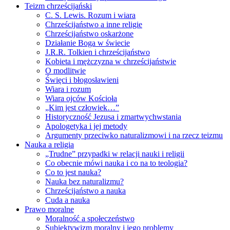
Teizm chrześcijański
C. S. Lewis. Rozum i wiara
Chrześcijaństwo a inne religie
Chrześcijaństwo oskarżone
Działanie Boga w świecie
J.R.R. Tolkien i chrześcijaństwo
Kobieta i mężczyzna w chrześcijaństwie
O modlitwie
Święci i błogosławieni
Wiara i rozum
Wiara ojców Kościoła
„Kim jest człowiek…”
Historyczność Jezusa i zmartwychwstania
Apologetyka i jej metody
Argumenty przeciwko naturalizmowi i na rzecz teizmu
Nauka a religia
„Trudne” przypadki w relacji nauki i religii
Co obecnie mówi nauka i co na to teologia?
Co to jest nauka?
Nauka bez naturalizmu?
Chrześcijaństwo a nauka
Cuda a nauka
Prawo moralne
Moralność a społeczeństwo
Subiektywizm moralny i jego problemy