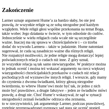
Zakończenie
Larmer uznaje argument Hume’a za bardzo słaby, bo nie jest
prawdą, że wszystkie religie są ze sobą niezgodne pod każdym
względem. Wiele religii głosi wspólne przekonania na temat Boga,
także wobec Jego działania w świecie, w tym odnośnie do cudów.
Jednocześnie w wielu religiach cuda wcale nie są szczególnie
ważne. Inaczej ma się sprawa w chrześcijaństwie i – co trzeba
dodać do wywodu Larmera – także w judaizmie. Hume natomiast
sugerował, że cuda są zasadniczo ważne dla różnych religii.
Nie rozpatrzył możliwości, że jedne religie mogą dostarczyć lepiej
poświadczonych relacji o cudach niż inne. Z góry uznał,
że wszystkie relacja są tak samo niewiarygodne. W praktyce można
to jednak ocenić i można też wskazać argumenty na rzecz większej
wiarygodności chrześcijańskich przekazów o cudach niż relacji
pochodzących od wyznawców innych religii. I wreszcie, gdy mamy
do czynienia z dwoma świadkami, którzy głoszą niezgodne
twierdzenia, to wbrew Hume’owi może być tak, że jedno z nich
może być prawdziwe, a drugie fałszywe – jeden ze świadków mówi
prawdę, a drugi nie. Choć Hume’e wskazywał, że sąd w sytuacji
niezgodności zeznań świadków odrzuca oba zeznania,
to w rzeczywistości, jak argumentuje Larmer, podczas prawdziwej,
rzetelnie przeprowadzonej rozprawy sąd stara się ocenić stopień