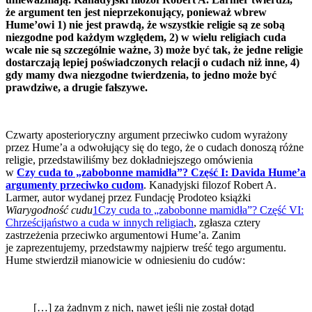
że argument ten jest nieprzekonujący, ponieważ wbrew
Hume’owi 1) nie jest prawdą
, że wszystkie religie są ze sobą
niezgodne pod każdym względem, 2) w
wielu religiach cuda
wcale nie są szczególnie ważne, 3)
może być tak, że
jedne religie
dostarczają lepiej poświadczonych relacji o cudach niż inne, 4)
g
dy mamy dwa niezgodne twierdzenia, to jedno może być
prawdziwe, a drugie fałszywe
.
Czwarty aposterioryczny argument przeciwko cudom wyrażony
przez Hume’a a odwołujący się do tego, że o cudach donoszą różne
religie, przedstawiliśmy bez dokładniejszego omówienia
w
Czy cuda to „zabobonne mamidła”? Część I: Davida Hume’a
argumenty przeciwko cudom
. Kanadyjski filozof Robert A.
Larmer, autor wydanej przez Fundację Prodoteo książki
Wiarygodność cudu
1
Czy cuda to „zabobonne mamidła”? Część VI:
Chrześcijaństwo a cuda w innych religiach
, zgłasza cztery
zastrzeżenia przeciwko argumentowi Hume’a. Zanim
je zaprezentujemy, przedstawmy najpierw treść tego argumentu.
Hume stwierdził mianowicie w odniesieniu do cudów:
[…] za żadnym z nich, nawet jeśli nie został dotąd