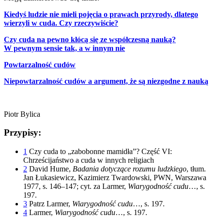
Kiedyś ludzie nie
mieli pojęcia
o prawach przyrody, dlatego
wierzyli w cuda. Czy rzeczywiście?
Czy cuda na pewno kłócą się ze współczesną nauką?
W pewnym sensie tak, a w innym nie
Powtarzalność cudów
Niepowtarzalność cudów a argument, że są niezgodne z nauką
Piotr Bylica
Przypisy:
1
Czy cuda to „zabobonne mamidła”? Część VI:
Chrześcijaństwo a cuda w innych religiach
2
David Hume,
Badania dotyczące rozumu ludzkiego
, tłum.
Jan Łukasiewicz, Kazimierz Twardowski, PWN, Warszawa
1977, s. 146–147; cyt. za Larmer,
Wiarygodność cudu
…, s.
197.
3
Patrz Larmer,
Wiarygodność cudu
…, s. 197.
4
Larmer,
Wiarygodność cudu
…, s. 197.