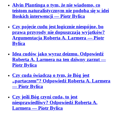
Alvin Plantinga o tym, że nie wiadomo, co
teistom naturalistycznym nie podoba się w idei
Boskich interwencji
— Piotr Bylica
Czy pojęcie cudu jest logicznie niespójne, bo
prawa przyrody nie dopuszczają wyjątków?
Argumentacja Roberta A. Larmera
— Piotr
Bylica
Idea cudów jako wyraz deizmu. Odpowiedź
Roberta A. Larmera na ten dziwny zarzut
—
Piotr Bylica
Czy cuda świadczą o tym, że Bóg jest
„partaczem”? Odpowiedź Roberta A. Larmera
— Piotr Bylica
Czy jeśli Bóg czyni cuda, to jest
niesprawiedliwy? Odpowiedź Roberta A.
Larmera
— Piotr Bylica