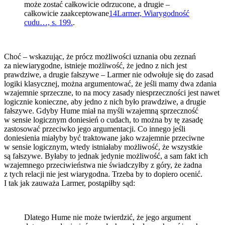
może zostać całkowicie odrzucone, a drugie –
całkowicie zaakceptowane
14
Larmer, Wiarygodność
cudu…, s. 199.
.
Choć – wskazując, że prócz możliwości uznania obu zeznań
za niewiarygodne, istnieje możliwość, że jedno z nich jest
prawdziwe, a drugie fałszywe – Larmer nie odwołuje się do zasad
logiki klasycznej, można argumentować, że jeśli mamy dwa zdania
wzajemnie sprzeczne, to na mocy zasady niesprzeczności jest nawet
logicznie konieczne, aby jedno z nich było prawdziwe, a drugie
fałszywe. Gdyby Hume miał na myśli wzajemną sprzeczność
w sensie logicznym doniesień o cudach, to można by tę zasadę
zastosować przeciwko jego argumentacji. Co innego jeśli
doniesienia miałyby być traktowane jako wzajemnie przeciwne
w sensie logicznym, wtedy istniałaby możliwość, że wszystkie
są fałszywe. Byłaby to jednak jedynie możliwość, a sam fakt ich
wzajemnego przeciwieństwa nie świadczyłby z góry, że żadna
z tych relacji nie jest wiarygodna. Trzeba by to dopiero ocenić.
I tak jak zauważa Larmer, postąpiłby sąd:
Dlatego Hume nie może twierdzić, że jego argument