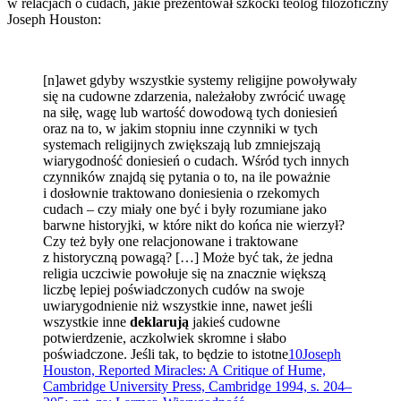
w relacjach o cudach, jakie prezentował szkocki teolog filozoficzny
Joseph Houston:
[n]awet gdyby wszystkie systemy religijne powoływały
się na cudowne zdarzenia, należałoby zwrócić uwagę
na siłę, wagę lub wartość dowodową tych doniesień
oraz na to, w jakim stopniu inne czynniki w tych
systemach religijnych zwiększają lub zmniejszają
wiarygodność doniesień o cudach. Wśród tych innych
czynników znajdą się pytania o to, na ile poważnie
i dosłownie traktowano doniesienia o rzekomych
cudach – czy miały one być i były rozumiane jako
barwne historyjki, w które nikt do końca nie wierzył?
Czy też były one relacjonowane i traktowane
z historyczną powagą? […] Może być tak, że jedna
religia uczciwie powołuje się na znacznie większą
liczbę lepiej poświadczonych cudów na swoje
uwiarygodnienie niż wszystkie inne, nawet jeśli
wszystkie inne
deklarują
jakieś cudowne
potwierdzenie, aczkolwiek skromne i słabo
poświadczone. Jeśli tak, to będzie to istotne
10
Joseph
Houston, Reported Miracles: A Critique of Hume,
Cambridge University Press, Cambridge 1994, s. 204–