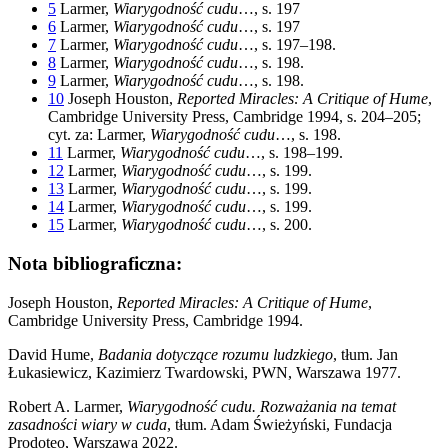
5
Larmer,
Wiarygodność cudu
…, s. 197
6
Larmer,
Wiarygodność cudu
…, s. 197
7
Larmer,
Wiarygodność cudu
…, s. 197–198.
8
Larmer,
Wiarygodność cudu
…, s. 198.
9
Larmer,
Wiarygodność cudu
…, s. 198.
10
Joseph Houston,
Reported Miracles: A Critique of Hume
,
Cambridge University Press, Cambridge 1994, s. 204–205;
cyt. za: Larmer,
Wiarygodność cudu
…, s. 198.
11
Larmer,
Wiarygodność cudu
…, s. 198–199.
12
Larmer,
Wiarygodność cudu
…, s. 199.
13
Larmer,
Wiarygodność cudu
…, s. 199.
14
Larmer,
Wiarygodność cudu
…, s. 199.
15
Larmer,
Wiarygodność cudu
…, s. 200.
Nota bibliograficzna:
Joseph Houston,
Reported Miracles: A Critique of Hume
,
Cambridge University Press, Cambridge 1994.
David Hume,
Badania dotyczące rozumu ludzkiego
, tłum. Jan
Łukasiewicz, Kazimierz Twardowski, PWN, Warszawa 1977.
Robert A. Larmer,
Wiarygodność cudu. Rozważania na temat
zasadności wiary w cuda
, tłum. Adam Świeżyński, Fundacja
Prodoteo, Warszawa 2022.