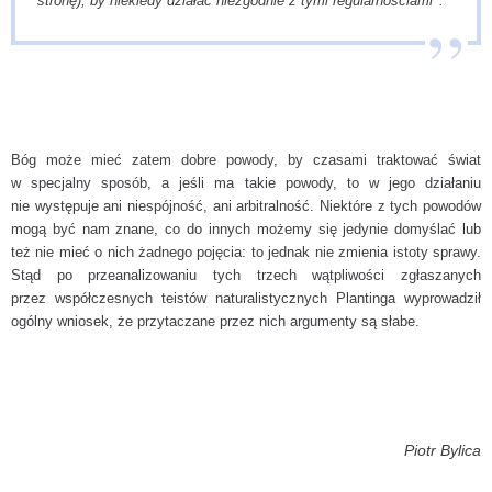
stronę), by niekiedy działać niezgodnie z tymi regularnościami
.
Bóg może mieć zatem dobre powody, by czasami traktować świat
w specjalny sposób, a jeśli ma takie powody, to w jego działaniu
nie występuje ani niespójność, ani arbitralność. Niektóre z tych powodów
mogą być nam znane, co do innych możemy się jedynie domyślać lub
też nie mieć o nich żadnego pojęcia: to jednak nie zmienia istoty sprawy.
Stąd po przeanalizowaniu tych trzech wątpliwości zgłaszanych
przez współczesnych teistów naturalistycznych Plantinga wyprowadził
ogólny wniosek, że przytaczane przez nich argumenty są słabe.
Piotr Bylica