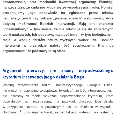
newtonowskiej oraz mechaniki kwantowej argumenty Plantingi
na rzecz tezy, że cuda nie kłócą się ze współczesną nauką. Poniżej
Teizm chrześcijański
prezentujemy jego odpowiedź na
zgłaszane przez teistów
Nauka a religia
naturalistycznych trzy rodzaje „pozanaukowych” wątpliwości, które
dotyczą
możliwości Boskich interwencji. Mają one charakter
Prawo moralne
„pozanaukowy” w tym sensie, że nie odwołują się do konkretnych
teorii naukowych. Ich podstawą mają być inne – w tym teologiczne –
FAQ
racje,
a
według teistów naturalistycznych wobec idei Boskich
Linki
interwencji w przyrodzie należy być sceptycznym. Plantinga
argumentował, że podstawy te są słabe.
Katalog tekstów
PODCAST
Argument pierwszy: nie znamy niepodważalnego
KONTAKT
kryterium interwencyjnego działania Boga
Według reprezentanta teizmu naturalistycznego George’a Ellisa,
nie możemy racjonalnie akceptować twierdzeń, że Bóg interweniuje, jeśli
nie jesteśmy w stanie wskazać niepodważalnego kryterium, które
pozwalałoby nam rozstrzygnąć na przykład, dlaczego Bóg działał
w przypadku Łazarza, a powstrzymał się od działania w wypadku
1
Holokaustu
. Ellis argumentował, że bez takiego kryterium nie jesteśmy