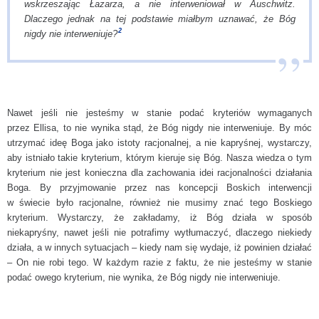
wskrzeszając Łazarza, a nie interweniował w Auschwitz.
Dlaczego jednak na tej podstawie miałbym uznawać, że Bóg
2
nigdy nie interweniuje?
Nawet jeśli nie jesteśmy w stanie podać kryteriów wymaganych
przez Ellisa, to nie wynika stąd, że Bóg nigdy nie interweniuje. By móc
utrzymać ideę Boga jako istoty racjonalnej, a nie kapryśnej, wystarczy,
aby istniało takie kryterium, którym kieruje się Bóg. Nasza wiedza o tym
kryterium nie jest konieczna dla zachowania idei racjonalności działania
Boga. By przyjmowanie przez nas koncepcji Boskich interwencji
w świecie było racjonalne, również nie musimy znać tego Boskiego
kryterium. Wystarczy, że zakładamy, iż Bóg działa w sposób
niekapryśny, nawet jeśli nie potrafimy wytłumaczyć, dlaczego niekiedy
działa, a w innych sytuacjach – kiedy nam się wydaje, iż powinien działać
– On nie robi tego. W każdym razie z faktu, że nie jesteśmy w stanie
podać owego kryterium, nie wynika, że Bóg nigdy nie interweniuje.