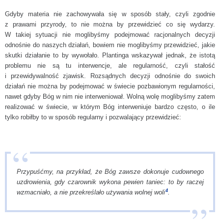
Gdyby materia nie zachowywała się w sposób stały, czyli zgodnie
z prawami przyrody, to nie można by przewidzieć co się wydarzy.
W takiej sytuacji nie moglibyśmy podejmować racjonalnych decyzji
odnośnie do naszych działań, bowiem nie moglibyśmy przewidzieć, jakie
skutki działanie to by wywołało. Plantinga wskazywał jednak, że istotą
problemu nie są tu interwencje, ale regularność, czyli stałość
i przewidywalność zjawisk. Rozsądnych decyzji odnośnie do swoich
działań nie można by podejmować w świecie pozbawionym regularności,
nawet gdyby Bóg w nim nie interweniował. Wolną wolę moglibyśmy zatem
realizować w świecie, w którym Bóg interweniuje bardzo często, o ile
tylko robiłby to w sposób regularny i pozwalający przewidzieć:
Przypuśćmy, na przykład, że Bóg zawsze dokonuje cudownego
uzdrowienia, gdy czarownik wykona pewien taniec: to by raczej
4
wzmacniało, a nie przekreślało używania wolnej woli
.