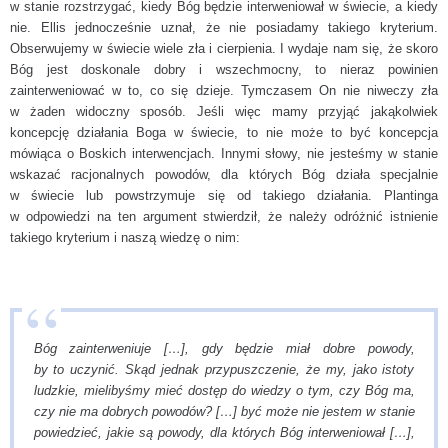
w stanie rozstrzygać, kiedy Bóg będzie interweniował w świecie, a kiedy
nie. Ellis jednocześnie uznał, że nie posiadamy takiego kryterium.
Obserwujemy w świecie wiele zła i cierpienia. I wydaje nam się, że skoro
Bóg jest doskonale dobry i wszechmocny, to nieraz powinien
zainterweniować w to, co się dzieje. Tymczasem On nie niweczy zła
w żaden widoczny sposób. Jeśli więc mamy przyjąć jakąkolwiek
koncepcję działania Boga w świecie, to nie może to być koncepcja
mówiąca o Boskich interwencjach. Innymi słowy, nie jesteśmy w stanie
wskazać racjonalnych powodów, dla których Bóg działa specjalnie
w świecie lub powstrzymuje się od takiego działania. Plantinga
w odpowiedzi na ten argument stwierdził, że należy odróżnić istnienie
takiego kryterium i naszą wiedzę o nim:
Bóg zainterweniuje […], gdy będzie miał dobre powody,
by to uczynić. Skąd jednak przypuszczenie, że my, jako istoty
ludzkie, mielibyśmy mieć dostęp do wiedzy o tym, czy Bóg ma,
czy nie ma dobrych powodów? […] być może nie jestem w stanie
powiedzieć, jakie są powody, dla których Bóg interweniował […],