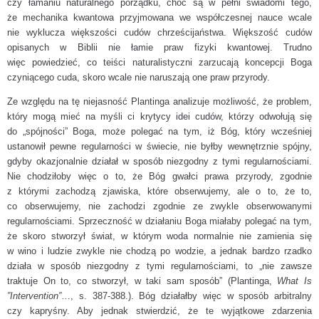
czy łamaniu naturalnego porządku, choć są w pełni świadomi tego,
że mechanika kwantowa przyjmowana we współczesnej nauce wcale
nie wyklucza większości cudów chrześcijaństwa. Większość cudów
opisanych w Biblii nie łamie praw fizyki kwantowej. Trudno
więc powiedzieć, co teiści naturalistyczni zarzucają koncepcji Boga
czyniącego cuda, skoro wcale nie naruszają one praw przyrody.
Ze względu na tę niejasność Plantinga analizuje możliwość, że problem,
który mogą mieć na myśli ci krytycy idei cudów, którzy odwołują się
do „spójności” Boga, może polegać na tym, iż Bóg, który wcześniej
ustanowił pewne regularności w świecie, nie byłby wewnętrznie spójny,
gdyby okazjonalnie działał w sposób niezgodny z tymi regularnościami.
Nie chodziłoby więc o to, że Bóg gwałci prawa przyrody, zgodnie
z którymi zachodzą zjawiska, które obserwujemy, ale o to, że to,
co obserwujemy, nie zachodzi zgodnie ze zwykle obserwowanymi
regularnościami. Sprzeczność w działaniu Boga miałaby polegać na tym,
że skoro stworzył świat, w którym woda normalnie nie zamienia się
w wino i ludzie zwykle nie chodzą po wodzie, a jednak bardzo rzadko
działa w sposób niezgodny z tymi regularnościami, to „nie zawsze
traktuje On to, co stworzył, w taki sam sposób” (Plantinga,
What Is
”Intervention”
…, s. 387-388.). Bóg działałby więc w sposób arbitralny
czy kapryśny. Aby jednak stwierdzić, że te wyjątkowe zdarzenia