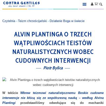



O STRONIE
Czytelnia
Teizm chrześcijański
Działanie Boga w świecie
➜
➜
KSIĘGARNIA
Książki
ALVIN PLANTINGA O TRZECH
Ebooki
WĄTPLIWOŚCIACH TEISTÓW
Audiobooki
NATURALISTYCZNYCH WOBEC
Akcesoria
CUDOWNYCH INTERWENCJI
Zapowiedzi
Piotr Bylica
Serie
Autorzy
CZYTELNIA
W tekście
Wbrew teizmowi naturalistycznemu Boskie cudowne
interwencje nie kłócą się ze współczesną nauką – według Alvina
Nowości
Plantingi
przedstawiliśmy odwołujące się do mechaniki
Ateizm i naturalizm