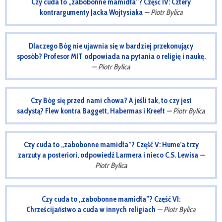
Czy cuda to „zabobonne mamidła”? Część IV: Cztery
kontrargumenty Jacka Wojtysiaka
— Piotr Bylica
Dlaczego Bóg nie ujawnia się w bardziej przekonujący
sposób? Profesor MIT odpowiada na pytania o religię i naukę.
— Piotr Bylica
Czy Bóg się przed nami chowa? A jeśli tak, to czy jest
sadystą? Flew kontra Baggett, Habermas i Kreeft
— Piotr Bylica
Czy cuda to „zabobonne mamidła”? Część V: Hume’a trzy
zarzuty a posteriori, odpowiedź Larmera i nieco C.S. Lewisa
—
Piotr Bylica
Czy cuda to „zabobonne mamidła”? Część VI:
Chrześcijaństwo a cuda w innych religiach
— Piotr Bylica