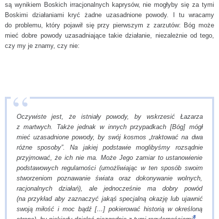
są wynikiem Boskich irracjonalnych kaprysów, nie mogłyby się za tymi
Boskimi działaniami kryć żadne uzasadnione powody. I tu wracamy
do problemu, który pojawił się przy pierwszym z zarzutów: Bóg może
mieć dobre powody uzasadniające takie działanie, niezależnie od tego,
czy my je znamy, czy nie:
Oczywiste jest, że istniały powody, by wskrzesić Łazarza
z martwych. Także jednak w innych przypadkach [Bóg] mógł
mieć uzasadnione powody, by swój kosmos „traktować na dwa
różne sposoby”. Na jakiej podstawie moglibyśmy rozsądnie
przyjmować, że ich nie ma. Może Jego zamiar to ustanowienie
podstawowych regularności (umożliwiając w ten sposób swoim
stworzeniom poznawanie świata oraz dokonywanie wolnych,
racjonalnych działań), ale jednocześnie ma dobry powód
(na przykład aby zaznaczyć jakąś specjalną okazję lub ujawnić
swoją miłość i moc bądź […] pokierować historią w określoną
8