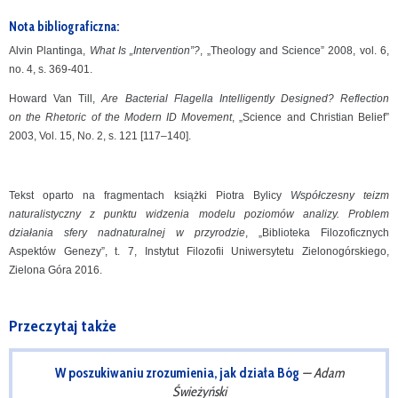
Nota bibliograficzna:
Alvin Plantinga,
What Is „Intervention”?
, „Theology and Science” 2008, vol. 6,
no. 4, s. 369-401.
Howard Van Till,
Are Bacterial Flagella Intelligently Designed? Reflection
on the Rhetoric of the Modern ID Movement
, „Science and Christian Belief”
2003, Vol. 15, No. 2, s. 121 [117–140].
Tekst oparto na fragmentach książki Piotra Bylicy
Współczesny teizm
naturalistyczny z punktu widzenia modelu poziomów analizy. Problem
działania sfery nadnaturalnej w przyrodzie
, „Biblioteka Filozoficznych
Aspektów Genezy”, t. 7, Instytut Filozofii Uniwersytetu Zielonogórskiego,
Zielona Góra 2016.
Przeczytaj także
W poszukiwaniu zrozumienia, jak działa Bóg
— Adam
Świeżyński