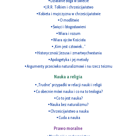
Działanie Boga w świecie
J.R.R. Tolkien i chrześcijaństwo
Kobieta i mężczyzna w chrześcijaństwie
O modlitwie
Święci i błogosławieni
Wiara i rozum
Wiara ojców Kościoła
„Kim jest człowiek…”
Historyczność Jezusa i zmartwychwstania
Apologetyka i jej metody
Argumenty przeciwko naturalizmowi i na rzecz teizmu
Nauka a religia
„Trudne” przypadki w relacji nauki i religii
Co obecnie mówi nauka i co na to teologia?
Co to jest nauka?
Nauka bez naturalizmu?
Chrześcijaństwo a nauka
Cuda a nauka
Prawo moralne