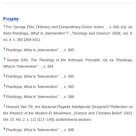
Przypisy:
1
Por. George Ellis,
Ordinary and Extraordinary Divine Action
…, s. 384 (cyt. za:
Alvin Plantinga,
What Is „Intervention”?
, „Theology and Science” 2008, vol. 6,
no. 4, s. 385 [369-401].
2
Plantinga,
What Is „Intervention
”…, s. 385.
3
George
Ellis, The Theology of the Anthropic Principle
; cyt. za: Plantinga,
What Is ”Intervention”
…, s. 384
4
Plantinga,
What Is ”Intervention”…
, s. 385.
5
Plantinga, What Is
”
Intervention”…, s. 385.
6
Plantinga,
What Is ”Intervention”
…, s. 386.
7
Howard Van Till,
Are Bacterial Flagella Intelligently Designed? Reflection on
the Rhetoric of the Modern ID Movement
, „Science and Christian Belief” 2003,
Vol. 15, No. 2, s. 121 [117–140]; podkreślenia dodano.
8
Plantinga,
What Is ”Intervention”
…, s. 388