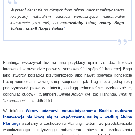
W przeciwieństwie do różnych form teizmu nadnaturalistycznego,
teistyczny naturalizm odrzuca wymuszające nadnaturalne
interwencje jako coś, co
naruszałoby istotę natury Boga,
7
świata i relacji Boga i świata
.
Plantinga wskazywał też na inne przykłady opinii, że idea Boskich
interwencji w przyrodzie podważa sensowność i spójność koncepcji Boga
jako stwórcy porządku przyrodniczego albo nawet podważa koncepcję
Bożej wierności i wewnętrznej spójności: „jak Bóg może jedną ręką
podtrzymywać prawa w istnieniu, a drugą jednocześnie przekraczać je,
dokonując cudów?”. (Saunders,
Divine Action
; cyt. za: Plantinga,
What Is
”Intervention”
…, s. 386-387).
W tekście
Wbrew teizmowi naturalistycznemu Boskie cudowne
interwencje nie kłócą się ze współczesną nauką – według Alvina
Plantingi
pisaliśmy o zaskoczeniu Plantingi faktem, że przedstawiciele
współczesnego teistycznego naturalizmu mówią o przekraczaniu