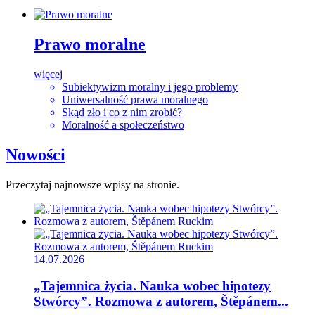
Prawo
moralne
więcej
Subiektywizm moralny i jego problemy
Uniwersalność prawa moralnego
Skąd zło i co z nim zrobić?
Moralność a społeczeństwo
Nowości
Przeczytaj najnowsze wpisy na stronie.
14.07.2026
„Tajemnica życia. Nauka wobec hipotezy
Stwórcy”. Rozmowa z autorem, Štěpánem...