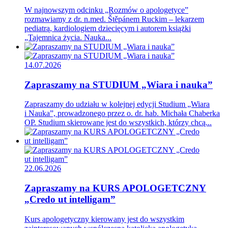
W najnowszym odcinku „Rozmów o apologetyce”
rozmawiamy z dr. n.med. Štěpánem Ruckim – lekarzem
pediatrą, kardiologiem dziecięcym i autorem książki
„Tajemnica życia. Nauka...
14.07.2026
Zapraszamy na STUDIUM „Wiara i nauka”
Zapraszamy do udziału w kolejnej edycji Studium „Wiara
i Nauka”, prowadzonego przez o. dr. hab. Michała Chaberka
OP. Studium skierowane jest do wszystkich, którzy chcą...
22.06.2026
Zapraszamy na KURS APOLOGETCZNY
„Credo ut intelligam”
Kurs apologetyczny kierowany jest do wszystkim