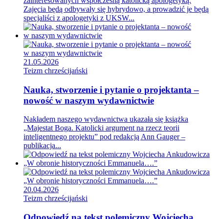
zainteresowanych współczesną katolicką apologetyką.
Zajęcia będą odbywały się hybrydowo, a prowadzić je będą
specjaliści z apologetyki z UKSW...
21.05.2026
Teizm chrześcijański
Nauka, stworzenie i pytanie o projektanta –
nowość w naszym wydawnictwie
Nakładem naszego wydawnictwa ukazała się książka
„Majestat Boga. Katolicki argument na rzecz teorii
inteligentnego projektu” pod redakcją Ann Gauger –
publikacja...
20.04.2026
Teizm chrześcijański
Odpowiedź na tekst polemiczny Wojciecha