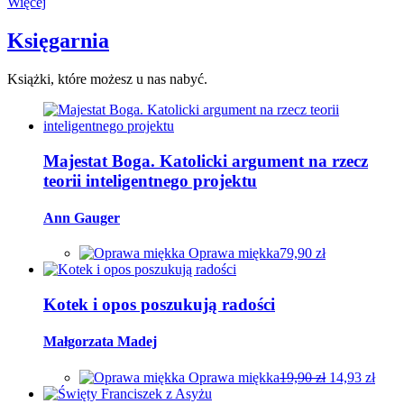
Więcej
Księgarnia
Książki, które możesz u nas nabyć.
Majestat Boga. Katolicki argument na rzecz
teorii inteligentnego projektu
Ann Gauger
Oprawa miękka
79,90
zł
Ten
produkt
ma
Kotek i opos poszukują radości
wiele
wariantów.
Małgorzata Madej
Opcje
można
Oprawa miękka
19,90
zł
14,93
zł
wybrać
Ten
na