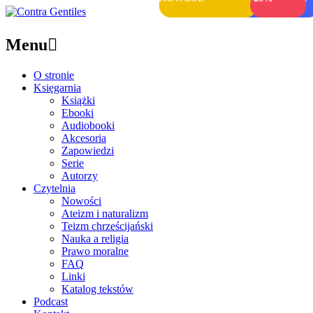
Menu

O stronie
Księgarnia
Książki
Ebooki
Audiobooki
Akcesoria
Zapowiedzi
Serie
Autorzy
Czytelnia
Nowości
Ateizm i naturalizm
Teizm chrześcijański
Nauka a religia
Prawo moralne
FAQ
Linki
Katalog tekstów
Podcast