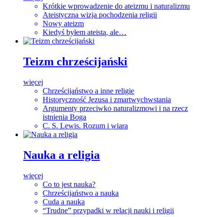
Krótkie wprowadzenie do ateizmu i naturalizmu
Ateistyczna wizja pochodzenia religii
Nowy ateizm
Kiedyś byłem ateistą, ale…
Teizm
chrześcijański
więcej
Chrześcijaństwo a inne religie
Historyczność Jezusa i zmartwychwstania
Argumenty przeciwko naturalizmowi i na rzecz
istnienia Boga
C. S. Lewis. Rozum i wiara
Nauka
a religia
więcej
Co to jest nauka?
Chrześcijaństwo a nauka
Cuda a nauka
“Trudne” przypadki w relacji nauki i religii