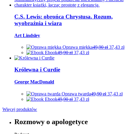
wariantów.
Opcje
można
C.S. Lewis: obrońca Chrystusa. Rozum,
wybrać
wyobraźnia i wiara
na
stronie
Art Lindsley
produktu
Oprawa miękka
49,90
zł
37,43
zł
Ebook
49,90
zł
37,43
zł
Ten
produkt
ma
Królewna i Curdie
wiele
wariantów.
George MacDonald
Opcje
można
Oprawa twarda
49,90
zł
37,43
zł
wybrać
Ebook
49,90
zł
37,43
zł
na
Ten
stronie
Więcej produktów
produkt
produktu
ma
wiele
Rozmowy o apologetyce
wariantów.
Opcje