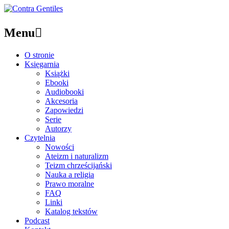
Menu

O stronie
Księgarnia
Książki
Ebooki
Audiobooki
Akcesoria
Zapowiedzi
Serie
Autorzy
Czytelnia
Nowości
Ateizm i naturalizm
Teizm chrześcijański
Nauka a religia
Prawo moralne
FAQ
Linki
Katalog tekstów
Podcast