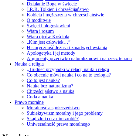
Działanie Boga w świecie
J.R.R. Tolkien i chrześcijaństwo
Kobieta i mężczyzna w chrześcijaństwie
O modlitwie
Święci i błogosławieni
Wiara i rozum
Wiara ojców Kościoła
„Kim jest człowiek…”
Historyczność Jezusa i zmartwychwstania
Apologetyka i jej metody
Argumenty przeciwko naturalizmowi i na rzecz teizmu
Nauka a religia
„Trudne” przypadki w relacji nauki i religii
Co obecnie mówi nauka i co na to teologia?
Co to jest nauka?
Nauka bez naturalizmu?
Chrześcijaństwo a nauka
Cuda a nauka
Prawo moralne
Moralność a społeczeństwo
Subiektywizm moralny i jego problemy
Skąd zło i co z nim zrobić?
Uniwersalność prawa moralnego