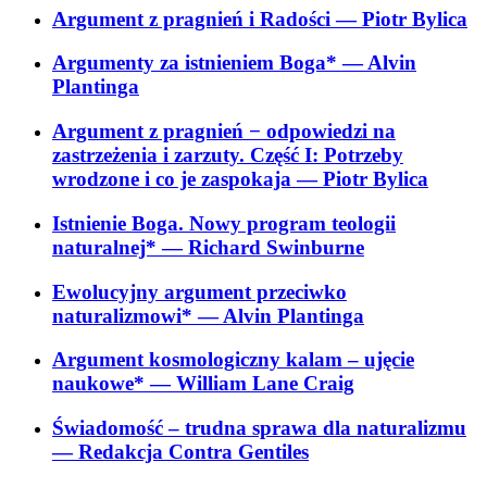
Argument z pragnień i Radości
— Piotr Bylica
Argumenty za istnieniem Boga*
— Alvin
Plantinga
Argument z pragnień − odpowiedzi na
zastrzeżenia i zarzuty. Część I: Potrzeby
wrodzone i co je zaspokaja
— Piotr Bylica
Istnienie Boga. Nowy program teologii
naturalnej*
— Richard Swinburne
Ewolucyjny argument przeciwko
naturalizmowi*
— Alvin Plantinga
Argument kosmologiczny kalam – ujęcie
naukowe*
— William Lane Craig
Świadomość – trudna sprawa dla naturalizmu
— Redakcja Contra Gentiles