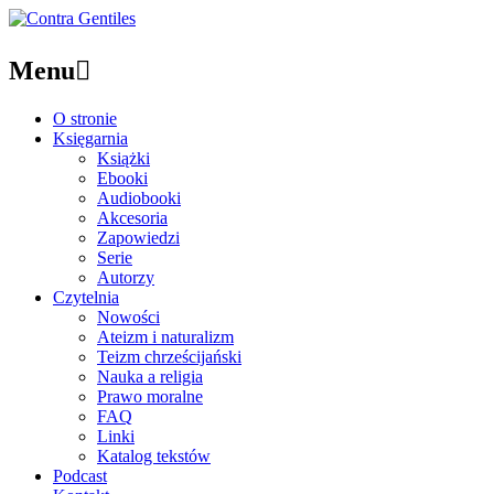
Menu

O stronie
Księgarnia
Książki
Ebooki
Audiobooki
Akcesoria
Zapowiedzi
Serie
Autorzy
Czytelnia
Nowości
Ateizm i naturalizm
Teizm chrześcijański
Nauka a religia
Prawo moralne
FAQ
Linki
Katalog tekstów
Podcast