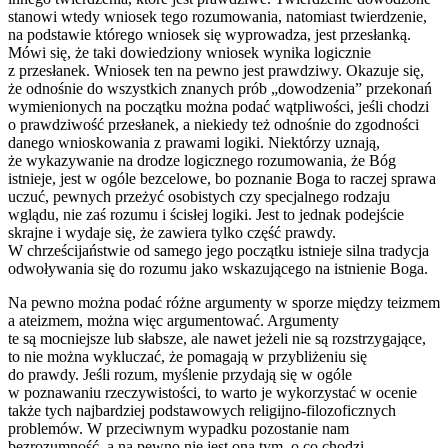
stanowi wtedy wniosek tego rozumowania, natomiast twierdzenie,
na podstawie którego wniosek się wyprowadza, jest przesłanką.
Mówi się, że taki dowiedziony wniosek wynika logicznie
z przesłanek. Wniosek ten na pewno jest prawdziwy. Okazuje się,
że odnośnie do wszystkich znanych prób „dowodzenia” przekonań
wymienionych na początku można podać wątpliwości, jeśli chodzi
o prawdziwość przesłanek, a niekiedy też odnośnie do zgodności
danego wnioskowania z prawami logiki. Niektórzy uznają,
że wykazywanie na drodze logicznego rozumowania, że Bóg
istnieje, jest w ogóle bezcelowe, bo poznanie Boga to raczej sprawa
uczuć, pewnych przeżyć osobistych czy specjalnego rodzaju
wglądu, nie zaś rozumu i ścisłej logiki. Jest to jednak podejście
skrajne i wydaje się, że zawiera tylko część prawdy.
W chrześcijaństwie od samego jego początku istnieje silna tradycja
odwoływania się do rozumu jako wskazującego na istnienie Boga.
Na pewno można podać różne argumenty w sporze między teizmem
a ateizmem, można więc argumentować. Argumenty
te są mocniejsze lub słabsze, ale nawet jeżeli nie są rozstrzygające,
to nie można wykluczać, że pomagają w przybliżeniu się
do prawdy. Jeśli rozum, myślenie przydają się w ogóle
w poznawaniu rzeczywistości, to warto je wykorzystać w ocenie
także tych najbardziej podstawowych religijno-filozoficznych
problemów. W przeciwnym wypadku pozostanie nam
bezrozumność, a na pewno nie jest ona tym, o co chodzi