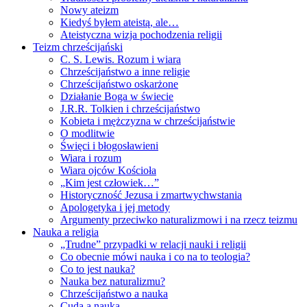
Nowy ateizm
Kiedyś byłem ateistą, ale…
Ateistyczna wizja pochodzenia religii
Teizm chrześcijański
C. S. Lewis. Rozum i wiara
Chrześcijaństwo a inne religie
Chrześcijaństwo oskarżone
Działanie Boga w świecie
J.R.R. Tolkien i chrześcijaństwo
Kobieta i mężczyzna w chrześcijaństwie
O modlitwie
Święci i błogosławieni
Wiara i rozum
Wiara ojców Kościoła
„Kim jest człowiek…”
Historyczność Jezusa i zmartwychwstania
Apologetyka i jej metody
Argumenty przeciwko naturalizmowi i na rzecz teizmu
Nauka a religia
„Trudne” przypadki w relacji nauki i religii
Co obecnie mówi nauka i co na to teologia?
Co to jest nauka?
Nauka bez naturalizmu?
Chrześcijaństwo a nauka
Cuda a nauka