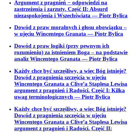
Argument z pragnień − odpowiedzi na
zastrzeżenia i zarzuty. Część II: Absurd
niezaspokojenia i Wszechświata
— Piotr Bylica
Dowód z praw moralnych i głosu obowiązku –
w ujęciu Wincentego Granata
— Piotr Bylica
Dowód z praw logiki (przy pewnym ich
rozumieniu) za istnieniem Boga – na podstawie
analiz Wincentego Granata
— Piotr Bylica
Każdy chce być szczęśliwy, a więc Bóg istnieje?
Dowód z pragnienia szczęścia w ujęciu
Wincentego Granata a Clive’a Staplesa Lewisa
argument z pragnień i Radości. Część I: Kilka
uwag terminologicznych
— Piotr Bylica
Każdy chce być szczęśliwy, a więc Bóg istnieje?
Dowód z pragnienia szczęścia w ujęciu
Wincentego Granata a Clive’a Staplesa Lewisa
argument z pragnień i Radości. Część II: