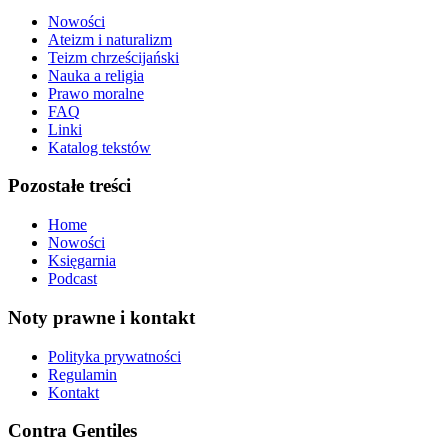
Nowości
Ateizm i naturalizm
Teizm chrześcijański
Nauka a religia
Prawo moralne
FAQ
Linki
Katalog tekstów
Pozostałe treści
Home
Nowości
Księgarnia
Podcast
Noty prawne i kontakt
Polityka prywatności
Regulamin
Kontakt
Contra Gentiles