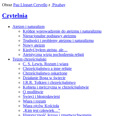
Obraz
Pau Llopart Cervello
z
Pixabay
Czytelnia
Ateizm i naturalizm
Krótkie wprowadzenie do ateizmu i naturalizmu
Nieracjonalne podstawy ateizmu
Trudności i problemy ateizmu i naturalizmu
Nowy ateizm
Kiedyś byłem ateistą, ale…
Ateistyczna wizja pochodzenia religii
Teizm chrześcijański
C. S. Lewis. Rozum i wiara
Chrześcijaństwo a inne religie
Chrześcijaństwo oskarżone
Działanie Boga w świecie
J.R.R. Tolkien i chrześcijaństwo
Kobieta i mężczyzna w chrześcijaństwie
O modlitwie
Święci i błogosławieni
Wiara i rozum
Wiara ojców Kościoła
„Kim jest człowiek…”
Historyczność Jezusa i zmartwychwstania