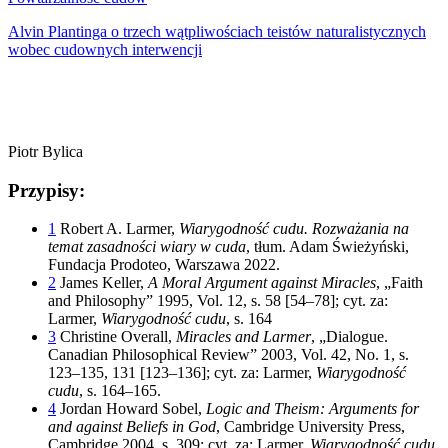
Alvin Plantinga o trzech wątpliwościach teistów naturalistycznych
wobec cudownych interwencji
Piotr Bylica
Przypisy:
1
Robert A. Larmer,
Wiarygodność cudu
. Rozważania na
temat zasadności wiary w cuda
, tłum. Adam Świeżyński,
Fundacja Prodoteo, Warszawa 2022.
2
James Keller,
A Moral Argument against Miracles
, „Faith
and Philosophy” 1995, Vol. 12, s. 58 [54–78]; cyt. za:
Larmer,
Wiarygodność cudu
, s. 164
3
Christine Overall,
Miracles and Larmer
, „Dialogue.
Canadian Philosophical Review” 2003, Vol. 42, No. 1, s.
123–135, 131 [123–136]; cyt. za: Larmer,
Wiarygodność
cudu
, s. 164–165.
4
Jordan Howard Sobel,
Logic and Theism: Arguments for
and against Beliefs in God
, Cambridge University Press,
Cambridge 2004, s. 309; cyt. za: Larmer,
Wiarygodność cudu
,