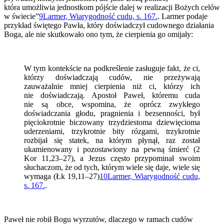
która umożliwia jednostkom pójście dalej w realizacji Bożych celów
w świecie”
9
Larmer, Wiarygodność cudu, s. 167.
. Larmer podaje
przykład świętego Pawła, który doświadczył cudownego działania
Boga, ale nie skutkowało ono tym, że cierpienia go omijały:
W tym kontekście na podkreślenie zasługuje fakt, że ci,
którzy doświadczają cudów, nie przeżywają
zauważalnie mniej cierpienia niż ci, którzy ich
nie doświadczają. Apostoł Paweł, któremu cuda
nie są obce, wspomina, że oprócz zwykłego
doświadczania głodu, pragnienia i bezsenności, był
pięciokrotnie biczowany trzydziestoma dziewięcioma
uderzeniami, trzykrotnie bity rózgami, trzykrotnie
rozbijał się statek, na którym płynął, raz został
ukamienowany i pozostawiony na pewną śmierć (2
Kor 11,23–27), a Jezus często przypominał swoim
słuchaczom, że od tych, którym wiele się daje, wiele się
wymaga (Łk 19,11–27)
10
Larmer, Wiarygodność cudu,
s. 167.
.
Paweł nie robił Bogu wyrzutów, dlaczego w ramach cudów