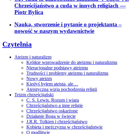
Chrześcijaństwo a cuda w innych religiach
—
Piotr Bylica
Nauka, stworzenie i pytanie o projektanta –
nowość w naszym wydawnictwie
Czytelnia
Ateizm i naturalizm
Krótkie wprowadzenie do ateizmu i naturalizmu
Nieracjonalne podstawy ateizmu
Trudności i problemy ateizmu i naturalizmu
Nowy ateizm
Kiedyś byłem ateistą, ale…
Ateistyczna wizja pochodzenia religii
Teizm chrześcijański
C. S. Lewis. Rozum i wiara
Chrześcijaństwo a inne religie
Chrześcijaństwo oskarżone
Działanie Boga w świecie
J.R.R. Tolkien i chrześcijaństwo
Kobieta i mężczyzna w chrześcijaństwie
O modlitwie