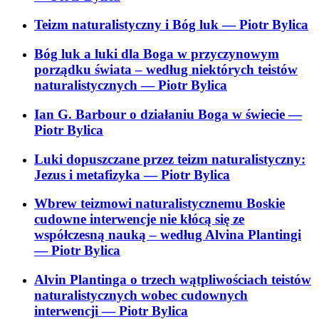
Teizm naturalistyczny i Bóg luk
— Piotr Bylica
Bóg luk a luki dla Boga w przyczynowym
porządku świata – według niektórych teistów
naturalistycznych
— Piotr Bylica
Ian G. Barbour o działaniu Boga w świecie
—
Piotr Bylica
Luki dopuszczane przez teizm naturalistyczny:
Jezus i metafizyka
— Piotr Bylica
Wbrew teizmowi naturalistycznemu Boskie
cudowne interwencje nie kłócą się ze
współczesną nauką – według Alvina Plantingi
— Piotr Bylica
Alvin Plantinga o trzech wątpliwościach teistów
naturalistycznych wobec cudownych
interwencji
— Piotr Bylica