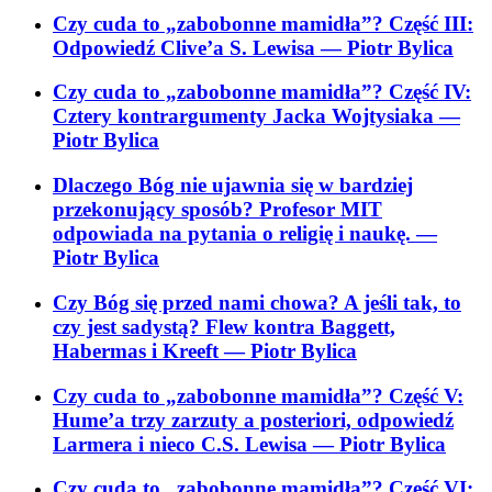
Czy cuda to „zabobonne mamidła”? Część III:
Odpowiedź Clive’a S. Lewisa
— Piotr Bylica
Czy cuda to „zabobonne mamidła”? Część IV:
Cztery kontrargumenty Jacka Wojtysiaka
—
Piotr Bylica
Dlaczego Bóg nie ujawnia się w bardziej
przekonujący sposób? Profesor MIT
odpowiada na pytania o religię i naukę.
—
Piotr Bylica
Czy Bóg się przed nami chowa? A jeśli tak, to
czy jest sadystą? Flew kontra Baggett,
Habermas i Kreeft
— Piotr Bylica
Czy cuda to „zabobonne mamidła”? Część V:
Hume’a trzy zarzuty a posteriori, odpowiedź
Larmera i nieco C.S. Lewisa
— Piotr Bylica
Czy cuda to „zabobonne mamidła”? Część VI: