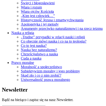
Święci i błogosławieni
Wiara i rozum
Wiara ojców Kościoła
„Kim jest człowiek…”
Historyczność Jezusa i zmartwychwstania
Apologetyka i jej metody
Argumenty przeciwko naturalizmowi i na rzecz teizmu
Nauka a religia
„Trudne” przypadki w relacji nauki i religii
Co obecnie mówi nauka i co na to teologia?
Co to jest nauka?
Nauka bez naturalizmu?
Chrześcijaństwo a nauka
Cuda a nauka
Prawo moralne
Moralność a społeczeństwo
Subiektywizm moralny i jego problemy
Skąd zło i co z nim zrobić?
Uniwersalność prawa moralnego
Newsletter
Bądź na bieżąco i zapisz się na nasz Newsletter.