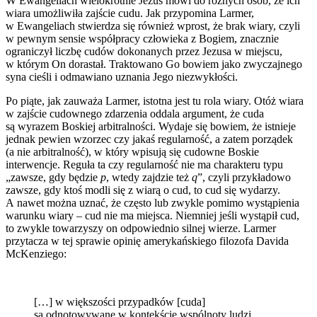
W Ewangeliach wielokrotnie Jezus mówi do różnych osób, że ich
wiara umożliwiła zajście cudu. Jak przypomina Larmer,
w Ewangeliach stwierdza się również wprost, że brak wiary, czyli
w pewnym sensie współpracy człowieka z Bogiem, znacznie
ograniczył liczbę cudów dokonanych przez Jezusa w miejscu,
w którym On dorastał. Traktowano Go bowiem jako zwyczajnego
syna cieśli i odmawiano uznania Jego niezwykłości.
Po piąte, jak zauważa Larmer, istotna jest tu rola wiary. Otóż wiara
w zajście cudownego zdarzenia oddala argument, że cuda
są wyrazem Boskiej arbitralności. Wydaje się bowiem, że istnieje
jednak pewien wzorzec czy jakaś regularność, a zatem porządek
(a nie arbitralność), w który wpisują się cudowne Boskie
interwencje. Reguła ta czy regularność nie ma charakteru typu
„zawsze, gdy będzie
p
, wtedy zajdzie też
q
”, czyli przykładowo
zawsze, gdy ktoś modli się z wiarą o cud, to cud się wydarzy.
A nawet można uznać, że często lub zwykle pomimo wystąpienia
warunku wiary – cud nie ma miejsca. Niemniej jeśli wystąpił cud,
to zwykle towarzyszy on odpowiednio silnej wierze. Larmer
przytacza w tej sprawie opinię amerykańskiego filozofa Davida
McKenziego:
[…] w większości przypadków [cuda]
są odnotowywane w kontekście wspólnoty ludzi