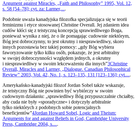
Argument against Miracles, „Faith and Philosophy” 1995, Vol. 12,
s. 58 [54–78]; cyt. za: Larmer,...
.
Podobnie uważa kanadyjska filozofka specjalizująca się w teorii
feminizmu i etyce stosowanej Christine Overall. Jej zdaniem idea
cudów kłóci się z teistyczną koncepcją sprawiedliwego Boga,
ponieważ wynika z niej, że o ile pomagając cudownie niektórym,
Bóg jest dobroczynny, to jest okrutny i niesprawiedliwy, skoro
innych pozostawia bez takiej pomocy: „gdy Bóg wybiera
faworyzowanie tylko kilku osób, pokazuje, że jest arbitralny
w swojej dobroczynności względem jednych, a okrutny
i niesprawiedliwy w swoim lekceważeniu dla innych”
3
Christine
Overall, Miracles and Larmer, „Dialogue. Canadian Philosophical
Review” 2003, Vol. 42, No. 1, s. 123–135, 131 [123–136]; cyt....
.
Amerykańsko-kanadyjski filozof Jordan Sobel także wskazuje,
że teistyczny Bóg nie powinien być wybiórczy w swoim
cudownym działaniu: „sprawiedliwy Bóg przypuszczalnie chciałby,
aby cuda nie były »sporadyczne« i dotyczyły arbitralnie
tylko niektórych z podobnych sobie potencjalnych
beneficjentów”
4
Jordan Howard Sobel, Logic and Theism:
Arguments for and against Beliefs in God, Cambridge University
Press, Cambridge 2004, s....
.