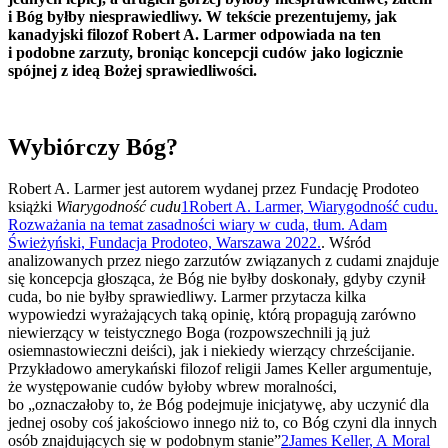
i Bóg byłby niesprawiedliwy. W tekście prezentujemy, jak
kanadyjski filozof Robert A. Larmer odpowiada na ten
i podobne zarzuty, broniąc koncepcji cudów jako logicznie
spójnej z ideą Bożej sprawiedliwości.
Wybiórczy Bóg?
Robert A. Larmer jest autorem wydanej przez Fundację Prodoteo
książki
Wiarygodność cudu
1
Robert A. Larmer, Wiarygodność cudu.
Rozważania na temat zasadności wiary w cuda, tłum. Adam
Świeżyński, Fundacja Prodoteo, Warszawa 2022.
. Wśród
analizowanych przez niego zarzutów związanych z cudami znajduje
się koncepcja głosząca, że Bóg nie byłby doskonały, gdyby czynił
cuda, bo nie byłby sprawiedliwy. Larmer przytacza kilka
wypowiedzi wyrażających taką opinię, którą propagują zarówno
niewierzący w teistycznego Boga (rozpowszechnili ją już
osiemnastowieczni deiści), jak i niekiedy wierzący chrześcijanie.
Przykładowo amerykański filozof religii James Keller argumentuje,
że występowanie cudów byłoby wbrew moralności,
bo „oznaczałoby to, że Bóg podejmuje inicjatywę, aby uczynić dla
jednej osoby coś jakościowo innego niż to, co Bóg czyni dla innych
osób znajdujących się w podobnym stanie”
2
James Keller, A Moral