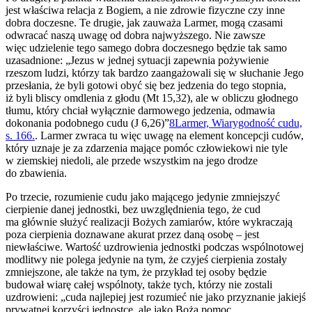
jest właściwa relacja z Bogiem, a nie zdrowie fizyczne czy inne
dobra doczesne. Te drugie, jak zauważa Larmer, mogą czasami
odwracać naszą uwagę od dobra najwyższego. Nie zawsze
więc udzielenie tego samego dobra doczesnego będzie tak samo
uzasadnione: „Jezus w jednej sytuacji zapewnia pożywienie
rzeszom ludzi, którzy tak bardzo zaangażowali się w słuchanie Jego
przesłania, że byli gotowi obyć się bez jedzenia do tego stopnia,
iż byli bliscy omdlenia z głodu (Mt 15,32), ale w obliczu głodnego
tłumu, który chciał wyłącznie darmowego jedzenia, odmawia
dokonania podobnego cudu (J 6,26)”
8
Larmer, Wiarygodność cudu,
s. 166.
. Larmer zwraca tu więc uwagę na element koncepcji cudów,
który uznaje je za zdarzenia mające pomóc człowiekowi nie tyle
w ziemskiej niedoli, ale przede wszystkim na jego drodze
do zbawienia.
Po trzecie, rozumienie cudu jako mającego jedynie zmniejszyć
cierpienie danej jednostki, bez uwzględnienia tego, że cud
ma głównie służyć realizacji Bożych zamiarów, które wykraczają
poza cierpienia doznawane akurat przez daną osobę – jest
niewłaściwe. Wartość uzdrowienia jednostki podczas wspólnotowej
modlitwy nie polega jedynie na tym, że czyjeś cierpienia zostały
zmniejszone, ale także na tym, że przykład tej osoby będzie
budował wiarę całej wspólnoty, także tych, którzy nie zostali
uzdrowieni: „cuda najlepiej jest rozumieć nie jako przyznanie jakiejś
prywatnej korzyści jednostce, ale jako Bożą pomoc,