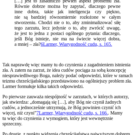
[…] jest to zasadniczo pewien aspekt problemu zła.
Równie dobrze można by zapytać, dlaczego pewne
inne dobra, takie jak inteligencja czy piękno,
nie są bardziej równomiernie rozłożone w całym
stworzeniu. Chodzi nie o to, aby zminimalizować siłę
tego zarzutu, lecz jedynie o to, aby zwrócić uwagę,
że jest to jedna z postaci ogólnego pytania: dlaczego,
jeśli Bóg istnieje, nie ma na świecie więcej dobra,
a mniej – zła?
6
Larmer, Wiarygodność cudu, s. 165.
Tak naprawdę więc mamy tu do czynienia z zagadnieniem istnienia
zła. A zatem na zarzut, że idea cudów pociąga za sobą koncepcję
niesprawiedliwego Boga, należy podać odpowiedzi, które w ramach
teizmu chrześcijańskiego przedstawiono na ogólniejszy problem zła.
Larmer formułuje kilka takich odpowiedzi.
Po pierwsze zauważa niespójność w zarzutach, w których autorzy,
jak stwierdza: „domagają się […], aby Bóg nie czynił żadnych
cudów, a jednocześnie utrzymują, że Bóg powinien czynić ich
więcej, niż czyni”
7
Larmer, Wiarygodność cudu, s. 166.
. Mamy
tu więc do czynienia z wymogiem, który jest wewnętrznie
sprzeczny.
Po drugie, z punktu widzenia chrześcijaństwa najwyższym dobrem