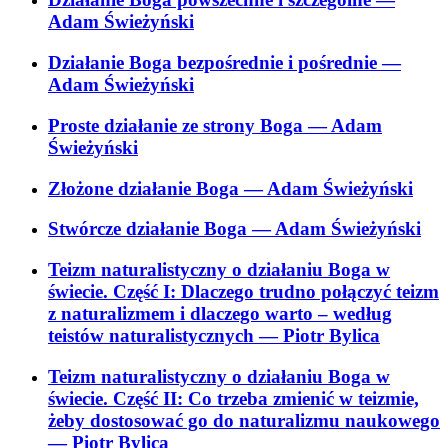
Adam Świeżyński
Działanie Boga bezpośrednie i pośrednie
—
Adam Świeżyński
Proste działanie ze strony Boga
— Adam
Świeżyński
Złożone działanie Boga
— Adam Świeżyński
Stwórcze działanie Boga
— Adam Świeżyński
Teizm naturalistyczny o działaniu Boga w
świecie. Część I: Dlaczego trudno połączyć teizm
z naturalizmem i dlaczego warto – według
teistów naturalistycznych
— Piotr Bylica
Teizm naturalistyczny o działaniu Boga w
świecie. Część II: Co trzeba zmienić w teizmie,
żeby dostosować go do naturalizmu naukowego
— Piotr Bylica