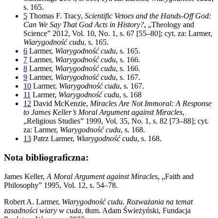
s. 165.
5
Thomas F. Tracy,
Scientific Vetoes and the Hands-Off God:
Can We Say That God Acts in History
?
, „Theology and
Science” 2012, Vol. 10, No. 1, s. 67 [55–80]; cyt. za: Larmer,
Wiarygodność cudu
, s. 165.
6
Larmer,
Wiarygodność cudu
, s. 165.
7
Larmer,
Wiarygodność cudu
, s. 166.
8
Larmer,
Wiarygodność cudu
, s. 166.
9
Larmer,
Wiarygodność cudu
, s. 167.
10
Larmer,
Wiarygodność cudu
, s. 167.
11
Larmer,
Wiarygodność cudu
, s. 168
12
David McKenzie,
Miracles Are Not Immoral: A Response
to James Keller’s Moral Argument against Miracles
,
„Religious Studies” 1999, Vol. 35, No. 1, s. 82 [73–88]; cyt.
za: Larmer,
Wiarygodność cudu
, s. 168.
13
Patrz Larmer,
Wiarygodność cudu
, s. 168.
Nota bibliograficzna:
James Keller,
A Moral Argument against Miracles
, „Faith and
Philosophy” 1995, Vol. 12, s. 54–78.
Robert A. Larmer,
Wiarygodność cudu. Rozważania na temat
zasadności wiary w cuda
, tłum. Adam Świeżyński, Fundacja