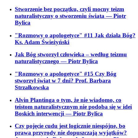
Stworzenie bez początku, czyli mocny teizm
naturalistyczny o stworzeniu świata
— Piotr
Bylica
"Rozmowy o apologetyce" #11 Jak działa Bóg?
Ks. Adam Świeżyński
Jak Bóg stworzył człowieka – według teizmu
naturalistycznego
— Piotr Bylica
"Rozmowy o apologetyce" #15 Czy Bóg
stworzył świat w 7 dni? Prof. Barbara
Strzałkowska
Alvin Plantinga o tym, że nie wiadomo, co
teistom naturalistycznym nie podoba się w idei
Boskich interwencji
— Piotr Bylica
Czy pojęcie cudu jest logicznie niespójne, bo
prawa przyrody nie dopuszczają wyjątków?