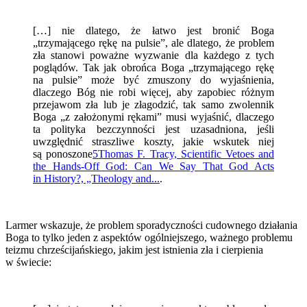
[…] nie dlatego, że łatwo jest bronić Boga
„trzymającego rękę na pulsie”, ale dlatego, że problem
zła stanowi poważne wyzwanie dla każdego z tych
poglądów. Tak jak obrońca Boga „trzymającego rękę
na pulsie” może być zmuszony do wyjaśnienia,
dlaczego Bóg nie robi więcej, aby zapobiec różnym
przejawom zła lub je złagodzić, tak samo zwolennik
Boga „z założonymi rękami” musi wyjaśnić, dlaczego
ta polityka bezczynności jest uzasadniona, jeśli
uwzględnić straszliwe koszty, jakie wskutek niej
są ponoszone
5
Thomas F. Tracy, Scientific Vetoes and
the Hands-Off God: Can We Say That God Acts
in History?, „Theology and...
.
Larmer wskazuje, że problem sporadyczności cudownego działania
Boga to tylko jeden z aspektów ogólniejszego, ważnego problemu
teizmu chrześcijańskiego, jakim jest istnienia zła i cierpienia
w świecie: