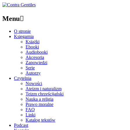
Menu

O stronie
Księgarnia
Książki
Ebooki
Audiobooki
Akcesoria
Zapowiedzi
Serie
Autorzy
Czytelnia
Nowości
Ateizm i naturalizm
Teizm chrześcijański
Nauka a religia
Prawo moralne
FAQ
Linki
Katalog tekstów
Podcast