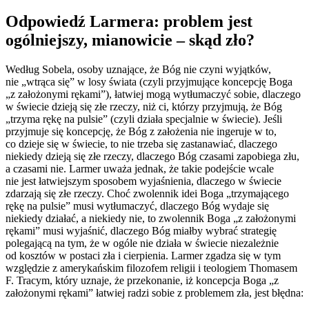
Odpowiedź Larmera: problem jest
ogólniejszy, mianowicie – skąd zło?
Według Sobela, osoby uznające, że Bóg nie czyni wyjątków,
nie „wtrąca się” w losy świata (czyli przyjmujące koncepcję Boga
„z założonymi rękami”), łatwiej mogą wytłumaczyć sobie, dlaczego
w świecie dzieją się złe rzeczy, niż ci, którzy przyjmują, że Bóg
„trzyma rękę na pulsie” (czyli działa specjalnie w świecie). Jeśli
przyjmuje się koncepcję, że Bóg z założenia nie ingeruje w to,
co dzieje się w świecie, to nie trzeba się zastanawiać, dlaczego
niekiedy dzieją się złe rzeczy, dlaczego Bóg czasami zapobiega złu,
a czasami nie. Larmer uważa jednak, że takie podejście wcale
nie jest łatwiejszym sposobem wyjaśnienia, dlaczego w świecie
zdarzają się złe rzeczy. Choć zwolennik idei Boga „trzymającego
rękę na pulsie” musi wytłumaczyć, dlaczego Bóg wydaje się
niekiedy działać, a niekiedy nie, to zwolennik Boga „z założonymi
rękami” musi wyjaśnić, dlaczego Bóg miałby wybrać strategię
polegającą na tym, że w ogóle nie działa w świecie niezależnie
od kosztów w postaci zła i cierpienia. Larmer zgadza się w tym
względzie z amerykańskim filozofem religii i teologiem Thomasem
F. Tracym, który uznaje, że przekonanie, iż koncepcja Boga „z
założonymi rękami” łatwiej radzi sobie z problemem zła, jest błędna: