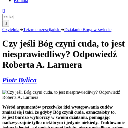
Kontakt


Czytelnia
➜
Teizm chrześcijański
➜
Działanie Boga w świecie
Czy jeśli Bóg czyni cuda, to jest
niesprawiedliwy? Odpowiedź
Roberta A. Larmera
Piotr Bylica
Wśród
argumentów przeciwko idei występowania cudów
znalazł się i taki
, że gdyby Bóg czynił cuda, oznaczałoby to,
że jest bardzo wybiórczy w swoim działaniu, pomagając
nadzwyczajnie tylko niektórym i
jedynie
niekiedy. Traktowanie
jednych
lepiej, a
drugich
gorzej byłoby niesprawiedliwe, zatem