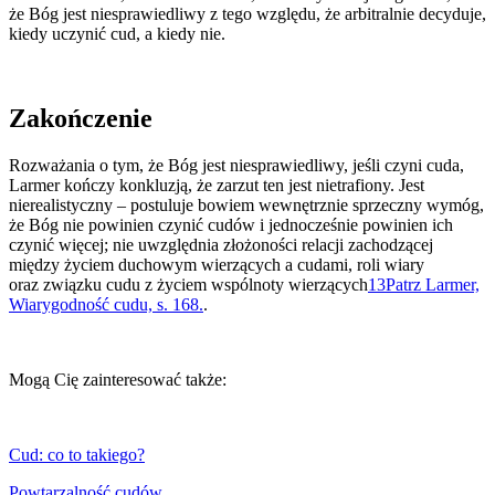
że Bóg jest niesprawiedliwy z tego względu, że arbitralnie decyduje,
kiedy uczynić cud, a kiedy nie.
Zakończenie
Rozważania o tym, że Bóg jest niesprawiedliwy, jeśli czyni cuda,
Larmer kończy konkluzją, że zarzut ten jest nietrafiony. Jest
nierealistyczny – postuluje bowiem wewnętrznie sprzeczny wymóg,
że Bóg nie powinien czynić cudów i jednocześnie powinien ich
czynić więcej; nie uwzględnia złożoności relacji zachodzącej
między życiem duchowym wierzących a cudami, roli wiary
oraz związku cudu z życiem wspólnoty wierzących
13
Patrz Larmer,
Wiarygodność cudu, s. 168.
.
Mogą Cię zainteresować także:
Cud: co to takiego?
Powtarzalność cudów