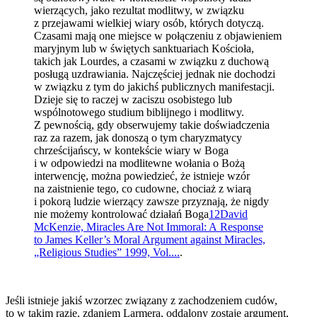
wierzących, jako rezultat modlitwy, w związku
z przejawami wielkiej wiary osób, których dotyczą.
Czasami mają one miejsce w połączeniu z objawieniem
maryjnym lub w świętych sanktuariach Kościoła,
takich jak Lourdes, a czasami w związku z duchową
posługą uzdrawiania. Najczęściej jednak nie dochodzi
w związku z tym do jakichś publicznych manifestacji.
Dzieje się to raczej w zaciszu osobistego lub
wspólnotowego studium biblijnego i modlitwy.
Z pewnością, gdy obserwujemy takie doświadczenia
raz za razem, jak donoszą o tym charyzmatycy
chrześcijańscy, w kontekście wiary w Boga
i w odpowiedzi na modlitewne wołania o Bożą
interwencję, można powiedzieć, że istnieje wzór
na zaistnienie tego, co cudowne, chociaż z wiarą
i pokorą ludzie wierzący zawsze przyznają, że nigdy
nie możemy kontrolować działań Boga
12
David
McKenzie, Miracles Are Not Immoral: A Response
to James Keller’s Moral Argument against Miracles,
„Religious Studies” 1999, Vol....
.
Jeśli istnieje jakiś wzorzec związany z zachodzeniem cudów,
to w takim razie, zdaniem Larmera, oddalony zostaje argument,