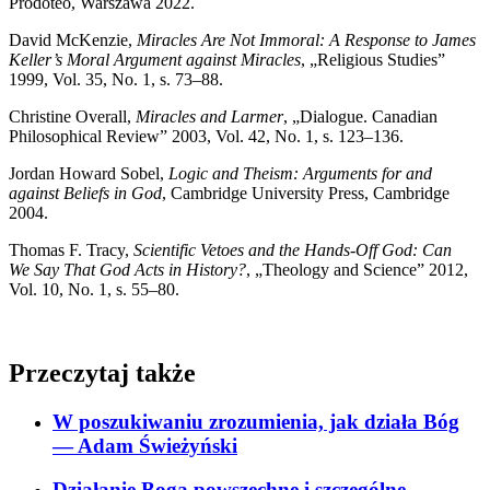
Prodoteo, Warszawa 2022.
David McKenzie,
Miracles Are Not Immoral: A Response to James
Keller’s Moral Argument against Miracles
, „Religious Studies”
1999, Vol. 35, No. 1, s. 73–88.
Christine Overall,
Miracles and Larmer
, „Dialogue. Canadian
Philosophical Review” 2003, Vol. 42, No. 1, s. 123–136.
Jordan Howard Sobel,
Logic and Theism: Arguments for and
against Beliefs in God
, Cambridge University Press, Cambridge
2004.
Thomas F. Tracy,
Scientific Vetoes and the Hands-Off God: Can
We Say That God Acts in History?
, „Theology and Science” 2012,
Vol. 10, No. 1, s. 55–80.
Przeczytaj także
W poszukiwaniu zrozumienia, jak działa Bóg
— Adam Świeżyński
Działanie Boga powszechne i szczególne
—