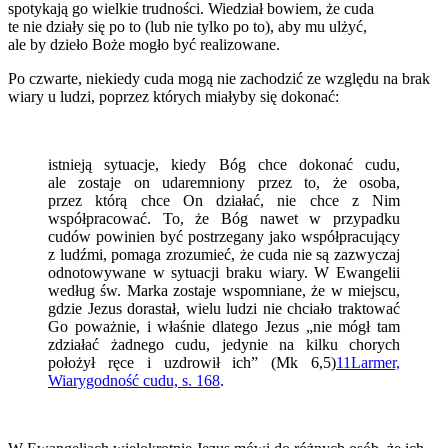
spotykają go wielkie trudności. Wiedział bowiem, że cuda
te nie działy się po to (lub nie tylko po to), aby mu ulżyć,
ale by dzieło Boże mogło być realizowane.
Po czwarte, niekiedy cuda mogą nie zachodzić ze względu na brak
wiary u ludzi, poprzez których miałyby się dokonać:
istnieją sytuacje, kiedy Bóg chce dokonać cudu,
ale zostaje on udaremniony przez to, że osoba,
przez którą chce On działać, nie chce z Nim
współpracować. To, że Bóg nawet w przypadku
cudów powinien być postrzegany jako współpracujący
z ludźmi, pomaga zrozumieć, że cuda nie są zazwyczaj
odnotowywane w sytuacji braku wiary. W Ewangelii
według św. Marka zostaje wspomniane, że w miejscu,
gdzie Jezus dorastał, wielu ludzi nie chciało traktować
Go poważnie, i właśnie dlatego Jezus „nie mógł tam
zdziałać żadnego cudu, jedynie na kilku chorych
położył ręce i uzdrowił ich” (Mk 6,5)
11
Larmer,
Wiarygodność cudu, s. 168
.