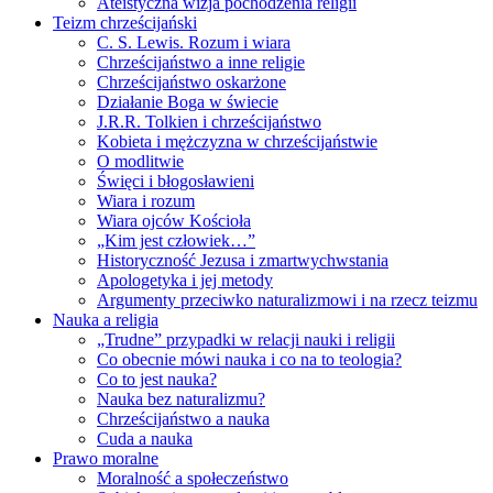
Ateistyczna wizja pochodzenia religii
Teizm chrześcijański
C. S. Lewis. Rozum i wiara
Chrześcijaństwo a inne religie
Chrześcijaństwo oskarżone
Działanie Boga w świecie
J.R.R. Tolkien i chrześcijaństwo
Kobieta i mężczyzna w chrześcijaństwie
O modlitwie
Święci i błogosławieni
Wiara i rozum
Wiara ojców Kościoła
„Kim jest człowiek…”
Historyczność Jezusa i zmartwychwstania
Apologetyka i jej metody
Argumenty przeciwko naturalizmowi i na rzecz teizmu
Nauka a religia
„Trudne” przypadki w relacji nauki i religii
Co obecnie mówi nauka i co na to teologia?
Co to jest nauka?
Nauka bez naturalizmu?
Chrześcijaństwo a nauka
Cuda a nauka
Prawo moralne
Moralność a społeczeństwo