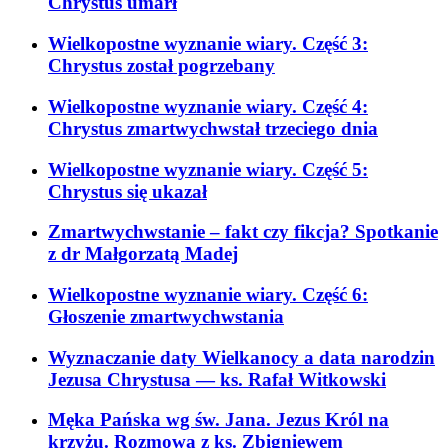
Chrystus umarł
Wielkopostne wyznanie wiary. Część 3:
Chrystus został pogrzebany
Wielkopostne wyznanie wiary. Część 4:
Chrystus zmartwychwstał trzeciego dnia
Wielkopostne wyznanie wiary. Część 5:
Chrystus się ukazał
Zmartwychwstanie – fakt czy fikcja? Spotkanie
z dr Małgorzatą Madej
Wielkopostne wyznanie wiary. Część 6:
Głoszenie zmartwychwstania
Wyznaczanie daty Wielkanocy a data narodzin
Jezusa Chrystusa
— ks. Rafał Witkowski
Męka Pańska wg św. Jana. Jezus Król na
krzyżu. Rozmowa z ks. Zbigniewem