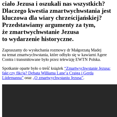
ciało Jezusa i oszukali nas wszystkich?
Dlaczego kwestia zmartwychwstania jest
kluczowa dla wiary chrześcijańskiej?
Przedstawiamy argumenty za tym,
że zmartwychwstanie Jezusa
to wydarzenie historyczne.
Zapraszamy do wysłuchania rozmowy dr Małgorzatą Madej
na temat zmartwychwstania, które odbyło się w kawiarni Agere
Contra i transmitowane było przez telewizję EWTN Polska.
Spotkanie oparte było o treść książek
“Zmartwychwstanie Jezusa:
fakt czy fikcja? Debata Williama Lane’a Craiga i Gerda
Lüdemanna”
oraz
„O zmartwychwstaniu Jezusa”
.