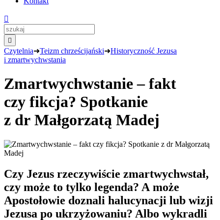
Kontakt


Czytelnia
➜
Teizm chrześcijański
➜
Historyczność Jezusa
i zmartwychwstania
Zmartwychwstanie – fakt
czy fikcja? Spotkanie
z dr Małgorzatą Madej
Czy Jezus rzeczywiście zmartwychwstał,
czy może to tylko legenda? A może
Apostołowie doznali halucynacji lub wizji
Jezusa po ukrzyżowaniu? Albo wykradli