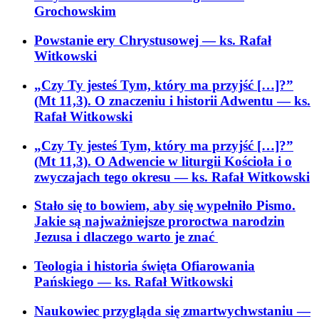
Grochowskim
Powstanie ery Chrystusowej
— ks. Rafał
Witkowski
„Czy Ty jesteś Tym, który ma przyjść […]?”
(Mt 11,3). O znaczeniu i historii Adwentu
— ks.
Rafał Witkowski
„Czy Ty jesteś Tym, który ma przyjść […]?”
(Mt 11,3). O Adwencie w liturgii Kościoła i o
zwyczajach tego okresu
— ks. Rafał Witkowski
Stało się to bowiem, aby się wypełniło Pismo.
Jakie są najważniejsze proroctwa narodzin
Jezusa i dlaczego warto je znać
Teologia i historia święta Ofiarowania
Pańskiego
— ks. Rafał Witkowski
Naukowiec przygląda się zmartwychwstaniu
—