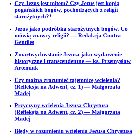
Czy Jezus jest mitem? Czy Jezus jest kopią
pogańskich bogów, pochodzących z religii
starożytnych?*
Jezus jako podróbka starożytnych bogów. Co
mówią znawcy religii?
— Redakcja Contra
Gentiles
Zmartwychwstanie Jezusa jako wydarzenie
historyczne i transcendentne
— ks. Przemysław
Artemiuk
Czy można zrozumieć tajemnicę wcielenia?
(Refleksja na Adwent, cz. 1)
— Małgorzata
Madej
Przyczyny wcielenia Jezusa Chrystusa
(Refleksja na Adwent, cz. 2)
— Małgorzata
Madej
Błędy w rozumieniu wcielenia Jezusa Chrystusa