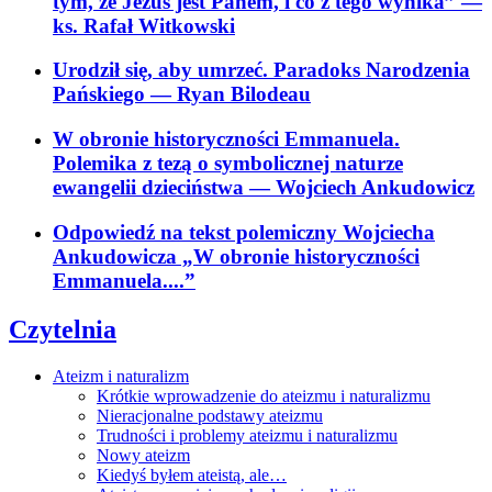
tym, że Jezus jest Panem, i co z tego wynika”
—
ks. Rafał Witkowski
Urodził się, aby umrzeć. Paradoks Narodzenia
Pańskiego
— Ryan Bilodeau
W obronie historyczności Emmanuela.
Polemika z tezą o symbolicznej naturze
ewangelii dzieciństwa
— Wojciech Ankudowicz
Odpowiedź na tekst polemiczny Wojciecha
Ankudowicza „W obronie historyczności
Emmanuela....”
Czytelnia
Ateizm i naturalizm
Krótkie wprowadzenie do ateizmu i naturalizmu
Nieracjonalne podstawy ateizmu
Trudności i problemy ateizmu i naturalizmu
Nowy ateizm
Kiedyś byłem ateistą, ale…