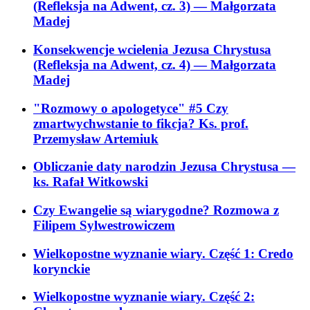
(Refleksja na Adwent, cz. 3)
— Małgorzata
Madej
Konsekwencje wcielenia Jezusa Chrystusa
(Refleksja na Adwent, cz. 4)
— Małgorzata
Madej
"Rozmowy o apologetyce" #5 Czy
zmartwychwstanie to fikcja? Ks. prof.
Przemysław Artemiuk
Obliczanie daty narodzin Jezusa Chrystusa
—
ks. Rafał Witkowski
Czy Ewangelie są wiarygodne? Rozmowa z
Filipem Sylwestrowiczem
Wielkopostne wyznanie wiary. Część 1: Credo
korynckie
Wielkopostne wyznanie wiary. Część 2: