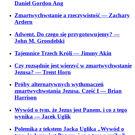
Daniel Gordon Ang
Zmartwychwstanie a rzeczywistość
— Zachary
Ardern
Adwent. Do czego się przygotowujemy?
—
John M. Grondelski
Tajemnice Trzech Króli
— Jimmy Akin
Czy rozsądnie jest wierzyć w zmartwychwstanie
Jezusa?
— Trent Horn
Próby alternatywnych wytłumaczeń
zmartwychwstania Jezusa. Część I
— Brian
Harrison
Wywód o tym, że Jezus jest Panem, i co z tego
wynika
— Jacek Uglik
Polemika z tekstem Jacka Uglika „Wywód o