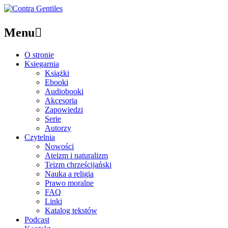
Menu

O stronie
Księgarnia
Książki
Ebooki
Audiobooki
Akcesoria
Zapowiedzi
Serie
Autorzy
Czytelnia
Nowości
Ateizm i naturalizm
Teizm chrześcijański
Nauka a religia
Prawo moralne
FAQ
Linki
Katalog tekstów
Podcast