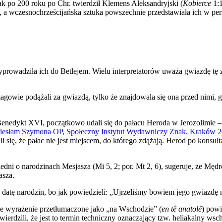
Tak po 200 roku po Chr. twierdził Klemens Aleksandryjski (
Kobierce
1:
, a wczesnochrześcijańska sztuka powszechnie przedstawiała ich w per
rowadziła ich do Betlejem. Wielu interpretatorów uważa gwiazdę tę z
gowie podążali za gwiazdą, tylko że znajdowała się ona przed nimi, gd
 Benedykt XVI, początkowo udali się do pałacu Heroda w Jerozolimie
 Wiesłam Szymona OP, Społeczny Instytut Wydawniczy Znak, Kraków 20
li się, że pałac nie jest miejscem, do którego zdążają. Herod po konsu
wiedni o narodzinach Mesjasza (Mi 5, 2; por. Mt 2, 6), sugeruje, że Męd
asza.
i datę narodzin, bo jak powiedzieli: „Ujrzeliśmy bowiem jego gwiazdę 
eckie wyrażenie przetłumaczone jako „na Wschodzie” (
en tê anatolê
) powi
rdzili, że jest to termin techniczny oznaczający tzw. heliakalny wsc