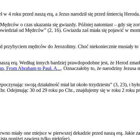
w 4 roku przed naszą erą, a Jezus narodził się przed śmiercią Heroda.
drców o czas ukazania się gwiazdy. Później natomiast – gdy się zori
owiedział od Mędrców” (2, 16). Gwiazda zaś miała się pojawić w mom
rzed przybyciem mędrców do Jerozolimy. Choć niekoniecznie musiały t
 naszą erą. Według innych bardziej prawdopodobne jest, że Herod zmarł
n, From Abraham to Paul. A...
. Oznaczałoby to, że narodziny Jezusa m
zpoczynając swoją działalność miał lat około trzydziestu” (3, 23), i by
hr. Odejmując 30 od 29 roku po Chr., znajdujemy się w roku 2 roku prz
a pewno miały one miejsce w pierwszej dekadzie przed naszą erą. Jaki
a poniżej zawiera tylko niektóre).