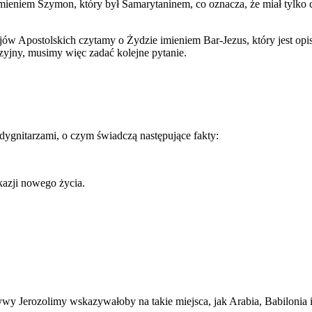
imieniem Szymon, który był Samarytaninem, co oznacza, że ​​miał ty
ów Apostolskich czytamy o Żydzie imieniem Bar-Jezus, który jest opis
zyjny, musimy więc zadać kolejne pytanie.
ygnitarzami, o czym świadczą następujące fakty:
okazji nowego życia.
wy Jerozolimy wskazywałoby na takie miejsca, jak Arabia, Babilonia i