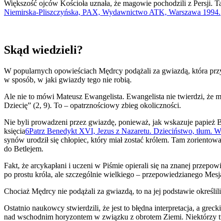
Większość ojców Kościoła uznała, że ​​magowie pochodzili z Persji. 
Niemirska-Pliszczyńska, PAX, Wydawnictwo ATK, Warszawa 1994.
Skąd wiedzieli?
W popularnych opowieściach Mędrcy podążali za gwiazdą, która przyp
w sposób, w jaki gwiazdy tego nie robią.
Ale nie to mówi Mateusz Ewangelista. Ewangelista nie twierdzi, że ma
Dziecię” (2, 9). To – opatrznościowy zbieg okoliczności.
Nie byli prowadzeni przez gwiazdę, ponieważ, jak wskazuje papież
księcia
6
Patrz Benedykt XVI, Jezus z Nazaretu. Dzieciństwo, tłum.
synów urodził się chłopiec, który miał zostać królem. Tam zorientowa
do Betlejem.
Fakt, że arcykapłani i uczeni w Piśmie opierali się na znanej przepo
po prostu króla, ale szczególnie wielkiego – przepowiedzianego Mesj
Chociaż Mędrcy nie podążali za gwiazdą, to na jej podstawie określil
Ostatnio naukowcy stwierdzili, że jest to błędna interpretacja, a gr
nad wschodnim horyzontem w związku z obrotem Ziemi. Niektórzy twie