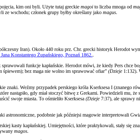
jęcia, kim oni byli. Użyte tutaj greckie
magoi
to liczba mnoga od
ma
li ze wschodu; członek grupy byłby określany jako
magus
.
spółczesny Iran). Około 440 roku prz. Chr. grecki historyk Herodot 
e Jana Konstantego Żupańskiego, Poznań 1862.
.
prawowali funkcje kapłańskie. Herodot mówi, że kiedy Pers chce bogo
m śpiewem); bez maga nie wolno im sprawować ofiar”
(Dzieje
1:132). 
kie znaki. Weźmy przypadek perskiego króla Kserksesa I (znanego równ
które nastąpiło, gdy miał stoczyć bitwę z Grekami. Powiedzieli mu, ż
uścić swoje miasta. To ośmieliło Kserksesa
(Dzieje
7:37), ale sprawy n
ki astronomiczne, podobnie jak późniejsi magowie interpretowali Gwi
kiej kasty kapłańskiej. Umiejętności, które praktykowali, stały się zn
azywany
magos
.