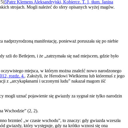
15)
5
Patrz Klemens Aleksandryjski, Kobierce. T. 1, tłum. Janina
skich strojach. Mogli należeć do sfery opisanych wyżej magów.
a nadprzyrodzoną manifestację, ponieważ poruszała się po niebie
y szli do Betlejem, i że „zatrzymała się nad miejscem, gdzie było
 – oczywistego miejsca, w którym można znaleźć nowo narodzonego
12, rozdz. 4.
. Założyli, że Herodowi Wielkiemu lub któremuś z jego
ltacji z „arcykapłanami i uczonymi ludu” nakazał magom iść
rcy mogli uznać pojawienie się gwiazdy za sygnał nie tylko narodzin
na Wschodzie” (2, 2).
nno brzmieć „w czasie wschodu”, to znaczy: gdy gwiazda wzeszła
hód gwiazdy, który występuje, gdy na krótko wznosi się ona