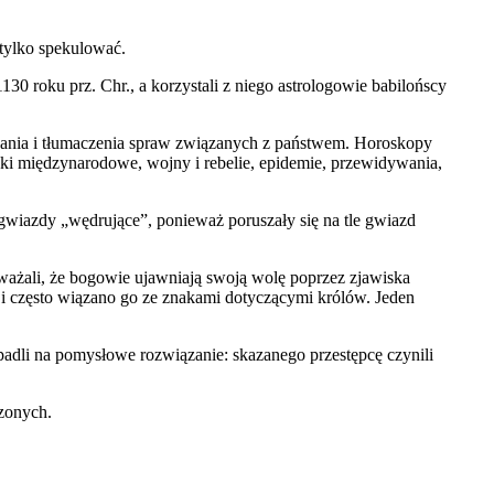
 tylko spekulować.
0 roku prz. Chr., a korzystali z niego astrologowie babilońscy
wania i tłumaczenia spraw związanych z państwem. Horoskopy
nki międzynarodowe, wojny i rebelie, epidemie, przewidywania,
 gwiazdy „wędrujące”, ponieważ poruszały się na tle gwiazd
ważali, że bogowie ujawniają swoją wolę poprzez zjawiska
, i często wiązano go ze znakami dotyczącymi królów. Jeden
 wpadli na pomysłowe rozwiązanie: skazanego przestępcę czynili
czonych.