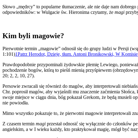
Słowo „mędrcy” to popularne tłumaczenie, ale nie daje nam dobrego po
odpowiedników: w Wulgacie św. Hieronima czytamy, że
magi
przyby
Kim byli magowie?
Pierwotnie termin „magowie” odnosił się do grupy ludzi w Persji (w
1:101)
1
Patrz Herodot, Dzieje, tłum. Antoni Bronikowski, W Komisi
Prawdopodobnie przypominali żydowskie plemię Lewiego, ponieważ s
pochodzenie bogów, którą to pieśń mienią przyśpiewem (obrzędowy
20; 2, 2, 10, 27).
Persowie zwracali się również do magów, aby interpretowali niebiańs
Chr. poprosił magów, aby wyjaśnili mu znaczenie zaćmienia Słońca, 
swoje miejsce w ciągu dnia, bóg pokazał Grekom, że będą musieli op
nie powiodła.
Mimo wszystko pokazuje to, że pierwotni magowie interpretowali zna
Z czasem termin
magi
przestał odnosić się wyłącznie do członków pers
angielskim, a w I wieku każdy, kto praktykował magię, mógł być n