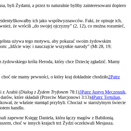
a, byli Żydami, a przez to naturalnie byliby zainteresowani dopiero
identyfikowałby ich jako współwyznawców. Fakt, że opisuje ich,
wnież, że wrócili „do swojej ojczyzny” (2, 12), co można rozumieć,
ngelista używa tego motywu, aby pokazać swoim żydowskim
m: „Idźcie więc i nauczajcie wszystkie narody” (Mt 28, 19;
m żydowskiego króla Heroda, który chce Dziecię zgładzić. Mamy
 choć nie mamy pewności, o który kraj dokładnie chodziło
2
Patrz
 z Arabii (
Dialog z Żydem Tryfonem
78:1)
3
Patrz Justyn Męczennik,
 darów, które składali (Przeciw Marcjonowi 3:13)
4
Patrz Tertulian,
kował, że właśnie stamtąd przybyli. Chociaż w starożytnym świecie
iotem handlu.
ali zapewne Księgę Daniela, która łączy magów z Babilonią.
szem, choć w innych krajach też Żydzi oczekiwali Mesjasza.