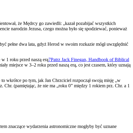
entował, że Mędrcy go zawiedli: „kazał pozabijać wszystkich
encie narodzin Jezusa, czego można było się spodziewać, ponieważ
o być pełne dwa lata, gdyż Herod w swoim rozkazie mógł uwzględnić
 w 1 roku przed naszą erą
7
Patrz Jack Finegan, Handbook of Biblical
iały miejsce w 3–2 roku przed naszą erą, co jest czasem, który uznają
ło to wkrótce po tym, jak Jan Chrzciciel rozpoczął swoją misję „w
. Chr. (pamiętając, że nie ma „roku 0” między 1 rokiem prz. Chr. a 1
e zatem znaczące wydarzenia astronomiczne mogłyby być uznane