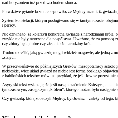
nad horyzontem tuż przed wschodem słońca.
Prawdziwe pytanie brzmi: co sprawiło, że Mędrcy uznali, iż gwiazda
System konstelacji, którym posługiwano się w tamtym czasie, obejmuj
i perscy.
Nic dziwnego, że kojarzyli konkretną gwiazdę z narodzinami króla
zwykle nie były tworzone dla pospólstwa. Uważano, że za pomocą zn
czy zbiory będą dobre czy złe, a także narodziny króla.
Trudno określić, jaką gwiazdę mogli widzieć magowie, ale jedną z m
„stałych”.
W przeciwieństwie do późniejszych Greków, mezopotamscy astrologow
niebieskie, więc układ gwiazd na niebie jest formą boskiego objawi
z babilońskich tekstów mówi na przykład, że jeśli Jowisz pozostanie n
Asyryjski tekst wskazuje, że jeśli nastąpi zaćmienie Księżyca, a na 
tymczasowym, zastępczym „królem”, którego można było następnie st
Czy gwiazdą, którą zobaczyli Mędrcy, był Jowisz – zależy od tego, k