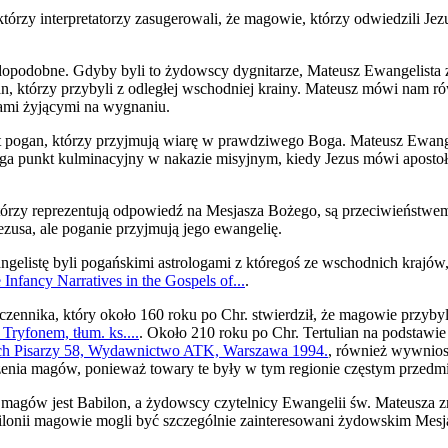
rzy interpretatorzy zasugerowali, że magowie, którzy odwiedzili Jezus
dopodobne. Gdyby byli to żydowscy dygnitarze, Mateusz Ewangelista z
n, którzy przybyli z odległej wschodniej krainy. Mateusz mówi nam ró
dami żyjącymi na wygnaniu.
at pogan, którzy przyjmują wiarę w prawdziwego Boga. Mateusz Ewa
iąga punkt kulminacyjny w nakazie misyjnym, kiedy Jezus mówi apostoło
tórzy reprezentują odpowiedź na Mesjasza Bożego, są przeciwieństwe
zusa, ale poganie przyjmują jego ewangelię.
elistę byli pogańskimi astrologami z któregoś ze wschodnich krajów,
fancy Narratives in the Gospels of...
.
zennika, który około 160 roku po Chr. stwierdził, że magowie przybyli
Tryfonem, tłum. ks....
. Około 210 roku po Chr. Tertulian na podstawie
kich Pisarzy 58, Wydawnictwo ATK, Warszawa 1994.
, również wywnios
hodzenia magów, ponieważ towary te były w tym regionie częstym przedm
gów jest Babilon, a żydowscy czytelnicy Ewangelii św. Mateusza zn
lonii magowie mogli być szczególnie zainteresowani żydowskim Mesja