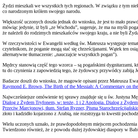
Żydzi mieszkali we wszystkich tych regionach. W związku z tym niektó
co narodzonym królem swojego narodu.
Większość uczonych doszła jednak do wniosku, że jest to mało praw
mówiąc jedynie, iż byli „ze Wschodu”, sugeruje, że ma na myśli poga
że należeli do rodzimych mieszkańców swojego kraju, a nie byli Ży
W rzeczywistości w Ewangelii według św. Mateusza występuje tem
czytelnikom, że poganie mogą stać się chrześcijanami. Wątek ten os
alternatywne tłumaczenie: „nauczajcie wszystkich pogan”).
Mędrcy stanowią część tego wzorca – są pogańskimi dygnitarzami, k
tu do czynienia z zapowiedzią tego, że żydowscy przywódcy zabiją Je
Badacze doszli do wniosku, że magowie opisani przez Mateusza Ewang
Raymond E. Brown, The Birth of the Messiah: A Commentary on the In
Najwcześniejsze omówienie tej sprawy znajduje się u św. Justyna Męc
Dialog z Żydem Tryfonem, w: tenże, 1 i 2 Apologia. Dialog z Żydem 
Przeciw Marcjonowi, tłum. Stefan Ryzner, Pisma Starochrześcijańs
złoto i kadzidło kojarzono z Arabią, nie rozstrzyga to kwestii poc
Wielu uczonych uznało, że prawdopodobnym miejscem pochodzenia ma
Twierdzono również, że z powodu dużej żydowskiej diaspory w Babi