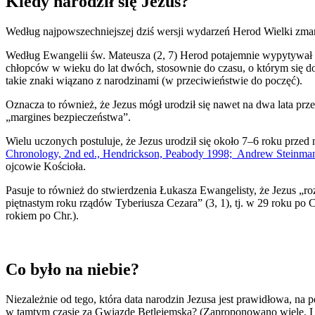
Kiedy narodził się Jezus?
Według najpowszechniejszej dziś wersji wydarzeń Herod Wielki zmarł 
Według Ewangelii św. Mateusza (2, 7) Herod potajemnie wypytywał Mę
chłopców w wieku do lat dwóch, stosownie do czasu, o którym się d
takie znaki wiązano z narodzinami (w przeciwieństwie do poczęć).
Oznacza to również, że Jezus mógł urodził się nawet na dwa lata p
„margines bezpieczeństwa”.
Wielu uczonych postuluje, że Jezus urodził się około 7–6 roku przed
Chronology, 2nd ed., Hendrickson, Peabody 1998; Andrew Steinman
ojcowie Kościoła.
Pasuje to również do stwierdzenia Łukasza Ewangelisty, że ​​Jezus „ro
piętnastym roku rządów Tyberiusza Cezara” (3, 1), tj. w 29 roku po C
rokiem po Chr.).
Co było na niebie?
Niezależnie od tego, która data narodzin Jezusa jest prawidłowa, n
w tamtym czasie za Gwiazdę Betlejemską? (Zaproponowano wiele. List