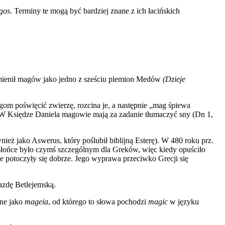
gos
. Terminy te mogą być bardziej znane z ich łacińskich
wymienił magów jako jedno z sześciu plemion Medów
(Dzieje
m poświęcić zwierzę, rozcina je, a następnie „mag śpiewa
W Księdze Daniela magowie mają za zadanie tłumaczyć sny (Dn 1,
ież jako Aswerus, który poślubił biblijną Esterę). W 480 roku prz.
e słońce było czymś szczególnym dla Greków, więc kiedy opuściło
ie potoczyły się dobrze. Jego wyprawa przeciwko Grecji się
azdę Betlejemską.
ane jako
mageia
, od którego to słowa pochodzi
magic
w języku