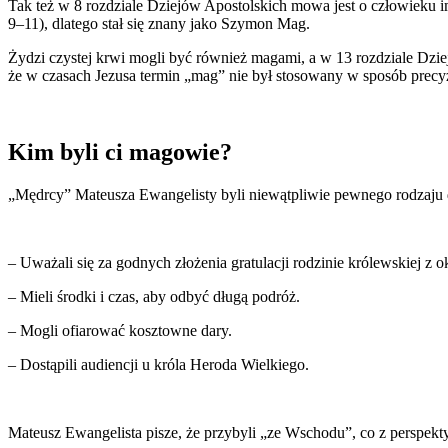
Tak też w 8 rozdziale Dziejów Apostolskich mowa jest o człowieku 
9–11), dlatego stał się znany jako Szymon Mag.
Żydzi czystej krwi mogli być również magami, a w 13 rozdziale Dziej
że w czasach Jezusa termin „mag” nie był stosowany w sposób precy
Kim byli ci magowie?
„Mędrcy” Mateusza Ewangelisty byli niewątpliwie pewnego rodzaju d
– Uważali się za godnych złożenia gratulacji rodzinie królewskiej z 
– Mieli środki i czas, aby odbyć długą podróż.
– Mogli ofiarować kosztowne dary.
– Dostąpili audiencji u króla Heroda Wielkiego.
Mateusz Ewangelista pisze, że przybyli „ze Wschodu”, co z perspekty