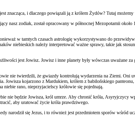
 jest znacząca, i dlaczego powiązali ją z królem Żydów? Tutaj możemy
ący nasz zodiak, został opracowany w północnej Mezopotamii około 113
, ponieważ w tamtych czasach astrologię wykorzystywano do przewidy
aków niebieskich należy interpretować ważne sprawy, takie jak stosu
ożliwości jest Jowisz. Jowisz i inne planety były wówczas uważane za
ie nie twierdzili, że gwiazdy kontrolują wydarzenia na Ziemi. Oni u
enia. Jowisza kojarzono z Mardukiem, królem z babilońskiego panteonu
a niebie rano, nieprzyjacielscy królowie się pojednają.
niebie nie będzie Jowisza, król umrze. Aby chronić króla, Asyryjczycy
racić, aby uratować życie króla prawdziwego.
iedy narodził się Jezus, i to również jest przedmiotem sporów wśród u