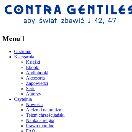
Menu

O stronie
Księgarnia
Książki
Ebooki
Audiobooki
Akcesoria
Zapowiedzi
Serie
Autorzy
Czytelnia
Nowości
Ateizm i naturalizm
Teizm chrześcijański
Nauka a religia
Prawo moralne
FAQ