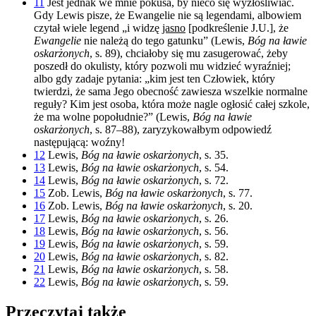
11
Jest jednak we mnie pokusa, by nieco się wyzłośliwiać.
Gdy Lewis pisze, że Ewangelie nie są legendami, albowiem
czytał wiele legend „i widzę
jasno
[podkreślenie J.U.], że
Ewangelie
nie należą do tego gatunku” (Lewis,
Bóg na ławie
oskarżonych
, s. 89), chciałoby się mu zasugerować, żeby
poszedł do okulisty, który pozwoli mu widzieć wyraźniej;
albo gdy zadaje pytania: „kim jest ten Człowiek, który
twierdzi, że sama Jego obecność zawiesza wszelkie normalne
reguły? Kim jest osoba, która może nagle ogłosić całej szkole,
że ma wolne popołudnie?” (Lewis,
Bóg na ławie
oskarżonych
, s. 87–88), zaryzykowałbym odpowiedź
następującą: woźny!
12
Lewis,
Bóg na ławie oskarżonych
, s. 35.
13
Lewis,
Bóg na ławie oskarżonych
, s. 54.
14
Lewis,
Bóg na ławie oskarżonych
, s. 72.
15
Zob. Lewis,
Bóg na ławie oskarżonych
, s. 77.
16
Zob. Lewis,
Bóg na ławie oskarżonych
, s. 20.
17
Lewis,
Bóg na ławie oskarżonych
, s. 26.
18
Lewis,
Bóg na ławie oskarżonych
, s. 56.
19
Lewis,
Bóg na ławie oskarżonych
, s. 59.
20
Lewis,
Bóg na ławie oskarżonych
, s. 82.
21
Lewis,
Bóg na ławie oskarżonych
, s. 58.
22
Lewis,
Bóg na ławie oskarżonych
, s. 59.
Przeczytaj także