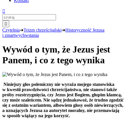
Kontakt


Czytelnia
➜
Teizm chrześcijański
➜
Historyczność Jezusa
i zmartwychwstania
Wywód o tym, że Jezus jest
Panem, i co z tego wynika
Niniejszy głos polemiczny nie wyraża mojego stanowiska
w kwestii prawdziwości chrześcijaństwa, nie stanowi także
próby rozstrzygnięcia, czy Jezus jest Bogiem, głupim kłamcą,
czy może szaleńcem. Nie sądzę jednakowoż, że trudno zgodzić
się z ostatnim wariantem, albowiem głosy osób niewierzących,
a
uznających Jezusa za
autorytet moralny, nie przemawiają
w sposób wiążący na jego korzyść.