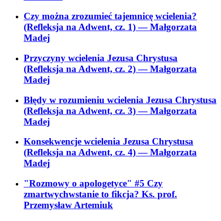
Czy można zrozumieć tajemnicę wcielenia?
(Refleksja na Adwent, cz. 1)
— Małgorzata
Madej
Przyczyny wcielenia Jezusa Chrystusa
(Refleksja na Adwent, cz. 2)
— Małgorzata
Madej
Błędy w rozumieniu wcielenia Jezusa Chrystusa
(Refleksja na Adwent, cz. 3)
— Małgorzata
Madej
Konsekwencje wcielenia Jezusa Chrystusa
(Refleksja na Adwent, cz. 4)
— Małgorzata
Madej
"Rozmowy o apologetyce" #5 Czy
zmartwychwstanie to fikcja? Ks. prof.
Przemysław Artemiuk