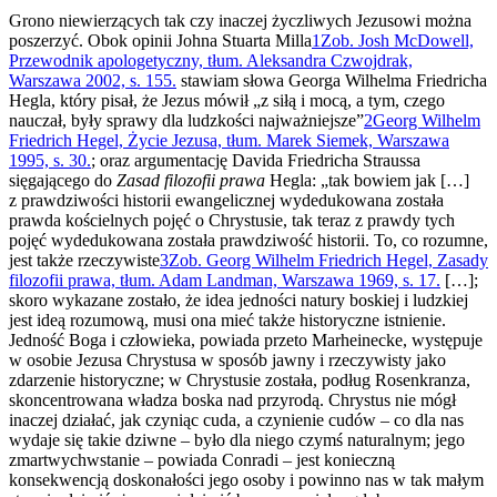
Grono niewierzących tak czy inaczej życzliwych Jezusowi można
poszerzyć. Obok opinii Johna Stuarta Milla
1
Zob. Josh McDowell,
Przewodnik apologetyczny, tłum. Aleksandra Czwojdrak,
Warszawa 2002, s. 155.
stawiam słowa Georga Wilhelma Friedricha
Hegla, który pisał, że Jezus mówił „z siłą i mocą, a tym, czego
nauczał, były sprawy dla ludzkości najważniejsze”
2
Georg Wilhelm
Friedrich Hegel, Życie Jezusa, tłum. Marek Siemek, Warszawa
1995, s. 30.
; oraz argumentację Davida Friedricha Straussa
sięgającego do
Zasad filozofii prawa
Hegla: „tak bowiem jak […]
z prawdziwości historii ewangelicznej wydedukowana została
prawda kościelnych pojęć o Chrystusie, tak teraz z prawdy tych
pojęć wydedukowana została prawdziwość historii. To, co rozumne,
jest także rzeczywiste
3
Zob. Georg Wilhelm Friedrich Hegel, Zasady
filozofii prawa, tłum. Adam Landman, Warszawa 1969, s. 17.
[…];
skoro wykazane zostało, że idea jedności natury boskiej i ludzkiej
jest ideą rozumową, musi ona mieć także historyczne istnienie.
Jedność Boga i człowieka, powiada przeto Marheinecke, występuje
w osobie Jezusa Chrystusa w sposób jawny i rzeczywisty jako
zdarzenie historyczne; w Chrystusie została, podług Rosenkranza,
skoncentrowana władza boska nad przyrodą. Chrystus nie mógł
inaczej działać, jak czyniąc cuda, a czynienie cudów – co dla nas
wydaje się takie dziwne – było dla niego czymś naturalnym; jego
zmartwychwstanie – powiada Conradi – jest konieczną
konsekwencją doskonałości jego osoby i powinno nas w tak małym