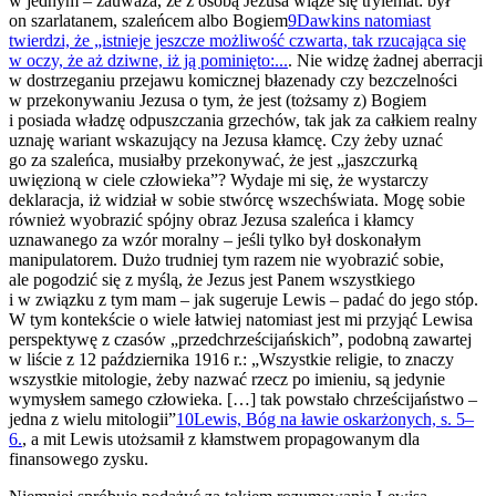
w jednym – zauważa, że z osobą Jezusa wiąże się trylemat: był
on szarlatanem, szaleńcem albo Bogiem
9
Dawkins natomiast
twierdzi, że „istnieje jeszcze możliwość czwarta, tak rzucająca się
w oczy, że aż dziwne, iż ją pominięto:...
. Nie widzę żadnej aberracji
w dostrzeganiu przejawu komicznej błazenady czy bezczelności
w przekonywaniu Jezusa o tym, że jest (tożsamy z) Bogiem
i posiada władzę odpuszczania grzechów, tak jak za całkiem realny
uznaję wariant wskazujący na Jezusa kłamcę. Czy żeby uznać
go za szaleńca, musiałby przekonywać, że jest „jaszczurką
uwięzioną w ciele człowieka”? Wydaje mi się, że wystarczy
deklaracja, iż widział w sobie stwórcę wszechświata. Mogę sobie
również wyobrazić spójny obraz Jezusa szaleńca i kłamcy
uznawanego za wzór moralny – jeśli tylko był doskonałym
manipulatorem. Dużo trudniej tym razem nie wyobrazić sobie,
ale pogodzić się z myślą, że Jezus jest Panem wszystkiego
i w związku z tym mam – jak sugeruje Lewis – padać do jego stóp.
W tym kontekście o wiele łatwiej natomiast jest mi przyjąć Lewisa
perspektywę z czasów „przedchrześcijańskich”, podobną zawartej
w liście z 12 października 1916 r.: „Wszystkie religie, to znaczy
wszystkie mitologie, żeby nazwać rzecz po imieniu, są jedynie
wymysłem samego człowieka. […] tak powstało chrześcijaństwo –
jedna z wielu mitologii”
10
Lewis, Bóg na ławie oskarżonych, s. 5–
6.
, a mit Lewis utożsamił z kłamstwem propagowanym dla
finansowego zysku.