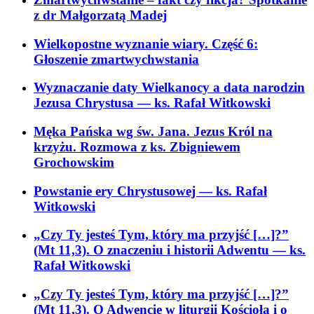
z dr Małgorzatą Madej
Wielkopostne wyznanie wiary. Część 6:
Głoszenie zmartwychwstania
Wyznaczanie daty Wielkanocy a data narodzin
Jezusa Chrystusa
— ks. Rafał Witkowski
Męka Pańska wg św. Jana. Jezus Król na
krzyżu. Rozmowa z ks. Zbigniewem
Grochowskim
Powstanie ery Chrystusowej
— ks. Rafał
Witkowski
„Czy Ty jesteś Tym, który ma przyjść […]?”
(Mt 11,3). O znaczeniu i historii Adwentu
— ks.
Rafał Witkowski
„Czy Ty jesteś Tym, który ma przyjść […]?”
(Mt 11,3). O Adwencie w liturgii Kościoła i o