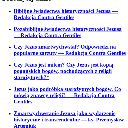
Biblijne świadectwa historyczności Jezusa
—
Redakcja Contra Gentiles
Pozabiblijne świadectwa historyczności Jezusa
— Redakcja Contra Gentiles
Czy Jezus zmartwychwstał? Odpowiedzi na
popularne zarzuty
— Redakcja Contra Gentiles
Czy Jezus jest mitem? Czy Jezus jest kopią
pogańskich bogów, pochodzących z religii
starożytnych?*
Jezus jako podróbka starożytnych bogów. Co
mówią znawcy religii?
— Redakcja Contra
Gentiles
Zmartwychwstanie Jezusa jako wydarzenie
historyczne i transcendentne
— ks. Przemysław
Artemiuk