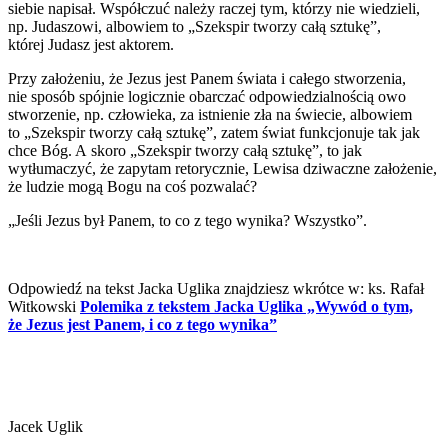
siebie napisał. Współczuć należy raczej tym, którzy nie wiedzieli,
np. Judaszowi, albowiem to „Szekspir tworzy całą sztukę”,
której Judasz jest aktorem.
Przy założeniu, że Jezus jest Panem świata i całego stworzenia,
nie sposób spójnie logicznie obarczać odpowiedzialnością owo
stworzenie, np. człowieka, za istnienie zła na świecie, albowiem
to „Szekspir tworzy całą sztukę”, zatem świat funkcjonuje tak jak
chce Bóg. A skoro „Szekspir tworzy całą sztukę”, to jak
wytłumaczyć, że zapytam retorycznie, Lewisa dziwaczne założenie,
że ludzie mogą Bogu na coś pozwalać?
„Jeśli Jezus był Panem, to co z tego wynika? Wszystko”.
Odpowiedź na tekst Jacka Uglika znajdziesz wkrótce w: ks. Rafał
Witkowski
Polemika z tekstem Jacka Uglika „Wywód o tym,
że Jezus jest Panem, i co z tego wynika”
Jacek Uglik