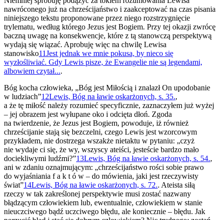
Niemniej spróbuję podążyć za tokiem rozumowania Lewisa
nawróconego już na chrześcijaństwo i zaakceptować na czas pisania
niniejszego tekstu proponowane przez niego rozstrzygnięcie
trylematu, według którego Jezus jest Bogiem. Przy tej okazji zwrócę
baczną uwagę na konsekwencje, które z tą stanowczą perspektywą
wydają się wiązać. Aprobuję więc na chwilę Lewisa
stanowisko
11
Jest jednak we mnie pokusa, by nieco się
wyzłośliwiać. Gdy Lewis pisze, że Ewangelie nie są legendami,
albowiem czytał...
.
Bóg kocha człowieka, „Bóg jest Miłością i znalazł On upodobanie
w ludziach”
12
Lewis, Bóg na ławie oskarżonych, s. 35.
,
a że tę miłość należy rozumieć specyficznie, zaznaczyłem już wyżej
– jej obrazem jest wyłupane oko i odcięta dłoń. Zgoda
na twierdzenie, że Jezus jest Bogiem, powoduje, iż również
chrześcijanie stają się bezczelni, czego Lewis jest wzorcowym
przykładem, nie dostrzega wszakże nietaktu w pytaniu: „czyż
nie wydaje ci się, że wy, wszyscy ateiści, jesteście bardzo mało
dociekliwymi ludźmi?”
13
Lewis, Bóg na ławie oskarżonych, s. 54.
,
ani w zdaniu oznajmującym: „chrześcijaństwo rości sobie prawo
do wyjaśniania f a k t ó w – do mówienia, jaki jest rzeczywisty
świat”
14
Lewis, Bóg na ławie oskarżonych, s. 72.
. Ateista siłą
rzeczy w tak zakreślonej perspektywie musi zostać nazwany
błądzącym człowiekiem lub, ewentualnie, człowiekiem w stanie
nieuczciwego bądź uczciwego błędu, ale koniecznie – błędu. Jak