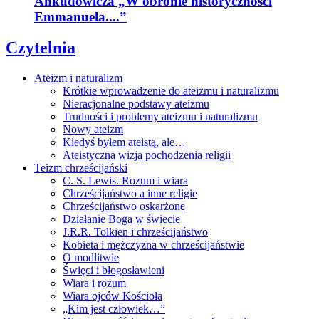
Ankudowicza „W obronie historyczności
Emmanuela....”
Czytelnia
Ateizm i naturalizm
Krótkie wprowadzenie do ateizmu i naturalizmu
Nieracjonalne podstawy ateizmu
Trudności i problemy ateizmu i naturalizmu
Nowy ateizm
Kiedyś byłem ateistą, ale…
Ateistyczna wizja pochodzenia religii
Teizm chrześcijański
C. S. Lewis. Rozum i wiara
Chrześcijaństwo a inne religie
Chrześcijaństwo oskarżone
Działanie Boga w świecie
J.R.R. Tolkien i chrześcijaństwo
Kobieta i mężczyzna w chrześcijaństwie
O modlitwie
Święci i błogosławieni
Wiara i rozum
Wiara ojców Kościoła
„Kim jest człowiek…”