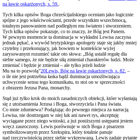
na ławie oskarżonych, s. 59.
.
Tych kilka opisów Boga chrześcijańskiego oceniam jako logicznie
spójne z jego właściwościami, przede wszystkim wszechmocą,
totalnym panowaniem nad podległym mu światem i stworzeniem.
Tych kilka opisów pokazuje, co to znaczy, że Bóg jest Panem.
W pewnym momencie ta dominacja w wykładni Lewisa zaczyna
jednak pękać, a wywód brytyjskiego apologety staje się jakby mniej
czytelny i przekonujący, jak bowiem w kontekście wyżej
zarysowanym rozumieć takie oto słowa: „Bóg ustalił regułę dla
siebie samego, że nie będzie siłą zmieniał charakterów ludzi. Może
zmieniać i będzie je zmieniał – ale tylko jeżeli ludzie
Mu na to pozwolą”
20
Lewis, Bóg na ławie oskarżonych, s. 82.
–
o ile nie jest potrzebna łaska bądź iluminacja umożliwiająca
uchwycenie sensu tego komunikatu, to stoi on w sprzeczności
z obrazem Jezusa Pana, monarchy.
Stąd już tylko krok do moich zasadniczych obiekcji, które wyłaniają
się z utożsamienia Jezusa i Boga, stworzyciela i Pana świata.
Co mnie zdumiewa? Podążając do pewnego miejsca za narracją
Lewisa, nie dostrzegam w niej luk ani nawet rys, akceptuję
wyciągane przez niego wnioski, a już poniższymi ustępami jestem
wręcz zauroczony. Lewis porównuje w nich Boga z pisarzem
symbolizowanym przez Szekspira, który totalnie panuje
nad rzeczywistością przez siebie wykreowaną. Lewis zadaje pytanie