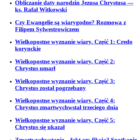
Obliczanie daty narodzin Jezusa Chrystusa
—
ks. Rafał Witkowski
Czy Ewangelie są wiarygodne? Rozmowa z
Filipem Sylwestrowiczem
Wielkopostne wyznanie wiary. Część 1: Credo
korynckie
Wielkopostne wyznanie wiary. Część 2:
Chrystus umarł
Wielkopostne wyznanie wiary. Część 3:
Chrystus został pogrzebany
Wielkopostne wyznanie wiary. Część 4:
Chrystus zmartwychwstał trzeciego dnia
Wielkopostne wyznanie wiary. Część 5:
Chrystus się ukazał
Zmartwychwstanie – fakt czy fikcja? Spotkanie