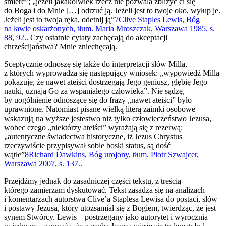
śmierć”; „jeżeli jakakolwiek rzecz nie pozwala zbliżyć ci się
do Boga i do Mnie […] odrzuć ją. Jeżeli jest to twoje oko, wyłup je.
Jeżeli jest to twoja ręka, odetnij ją”
7
Clive Staples Lewis, Bóg
na ławie oskarżonych, tłum. Maria Mroszczak, Warszawa 1985, s.
88, 92.
. Czy ostatnie cytaty zachęcają do akceptacji
chrześcijaństwa? Mnie zniechęcają.
Sceptycznie odnoszę się także do interpretacji słów Milla,
z których wyprowadza się następujący wniosek: „wypowiedź Milla
pokazuje, że nawet ateiści dostrzegają Jego geniusz, głębię Jego
nauki, uznają Go za wspaniałego człowieka”. Nie sądzę,
by uogólnienie odnoszące się do frazy „nawet ateiści” było
uprawnione. Natomiast pisane wielką literą zaimki osobowe
wskazują na wyższe jestestwo niż tylko człowieczeństwo Jezusa,
wobec czego „niektórzy ateiści” wyrażają się z rezerwą:
„autentyczne świadectwa historyczne, iż Jezus Chrystus
rzeczywiście przypisywał sobie boski status, są dość
wątłe”
8
Richard Dawkins, Bóg urojony, tłum. Piotr Szwajcer,
Warszawa 2007, s. 137.
.
Przejdźmy jednak do zasadniczej części tekstu, z treścią
którego zamierzam dyskutować. Tekst zasadza się na analizach
i komentarzach autorstwa Clive’a Staplesa Lewisa do postaci, słów
i postawy Jezusa, który utożsamiał się z Bogiem, twierdząc, że jest
synem Stwórcy. Lewis – postrzegany jako autorytet i wyrocznia