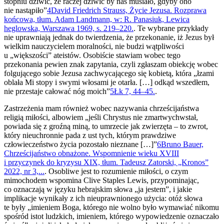
stopniu dziwić, że raczej dziwić by nas musiało, gdyby ono
nie nastąpiło”
4
David Friedrich Strauss, Życie Jezusa. Rozprawa
końcowa, tłum. Adam Landmann, w: R. Panasiuk, Lewica
heglowska, Warszawa 1969, s. 219–220.
. Te wybrane przykłady
nie uprawniają jednak do twierdzenia, że przekonanie, iż Jezus był
wielkim nauczycielem moralności, nie budzi wątpliwości
u „większości” ateistów. Osobiście stawiam wobec tego
przekonania pewien znak zapytania, czyli zgłaszam obiekcję wobec
folgującego sobie Jezusa zachwycającego się kobietą, która „łzami
oblała Mi stopy i swymi włosami je otarła. […] odkąd wszedłem,
nie przestaje całować nóg moich”
5
Łk 7, 44–45.
.
Zastrzeżenia mam również wobec nazywania chrześcijaństwa
religią miłości, albowiem „jeśli Chrystus nie zmartwychwstał,
powiada się z groźną miną, to umrzecie jak zwierzęta – to zwrot,
który nieuchronnie pada z ust tych, którym prawdziwe
człowieczeństwo życia pozostało nieznane […]”
6
Bruno Bauer,
Chrześcijaństwo obnażone. Wspomnienie wieku XVIII
i przyczynek do kryzysu XIX, tłum. Tadeusz Zatorski, „Kronos”
2022, nr 3,...
. Osobliwe jest to rozumienie miłości, o czym
mimochodem wspomina Clive Staples Lewis, przypominając,
co oznaczają w języku hebrajskim słowa „ja jestem”, i jakie
implikacje wynikały z ich nieuprawnionego użycia: otóż słowa
te były „imieniem Boga, którego nie wolno było wymawiać nikomu
spośród istot ludzkich, imieniem, którego wypowiedzenie oznaczało