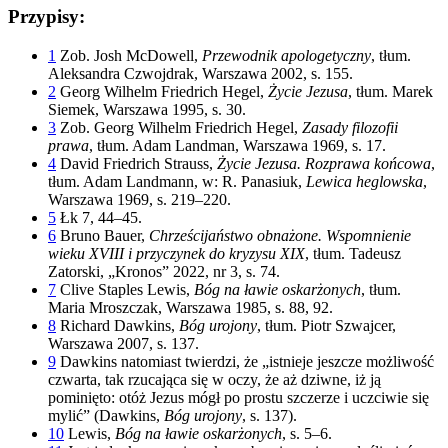
Przypisy:
1
Zob. Josh McDowell,
Przewodnik apologetyczny
, tłum.
Aleksandra Czwojdrak, Warszawa 2002, s. 155.
2
Georg Wilhelm Friedrich Hegel,
Życie Jezusa
, tłum. Marek
Siemek, Warszawa 1995, s. 30.
3
Zob. Georg Wilhelm Friedrich Hegel,
Zasady filozofii
prawa
, tłum. Adam Landman, Warszawa 1969, s. 17.
4
David Friedrich Strauss,
Życie Jezusa. Rozprawa końcowa
,
tłum. Adam Landmann, w: R. Panasiuk,
Lewica
heglowska
,
Warszawa 1969, s. 219–220.
5
Łk 7, 44–45.
6
Bruno Bauer,
Chrześcijaństwo obnażone. Wspomnienie
wieku XVIII i przyczynek do kryzysu XIX
, tłum. Tadeusz
Zatorski, „Kronos” 2022, nr 3, s. 74.
7
Clive Staples Lewis,
Bóg na ławie oskarżonych
, tłum.
Maria Mroszczak, Warszawa 1985, s. 88, 92.
8
Richard Dawkins,
Bóg urojony
, tłum. Piotr Szwajcer,
Warszawa 2007, s. 137.
9
Dawkins natomiast twierdzi, że „istnieje jeszcze możliwość
czwarta, tak rzucająca się w oczy, że aż dziwne, iż ją
pominięto: otóż Jezus mógł po prostu szczerze i uczciwie się
mylić” (Dawkins,
Bóg urojony
, s. 137).
10
Lewis,
Bóg na ławie oskarżonych
, s. 5–6.