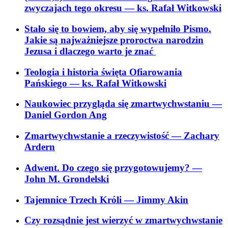
zwyczajach tego okresu
— ks. Rafał Witkowski
Stało się to bowiem, aby się wypełniło Pismo.
Jakie są najważniejsze proroctwa narodzin
Jezusa i dlaczego warto je znać
Teologia i historia święta Ofiarowania
Pańskiego
— ks. Rafał Witkowski
Naukowiec przygląda się zmartwychwstaniu
—
Daniel Gordon Ang
Zmartwychwstanie a rzeczywistość
— Zachary
Ardern
Adwent. Do czego się przygotowujemy?
—
John M. Grondelski
Tajemnice Trzech Króli
— Jimmy Akin
Czy rozsądnie jest wierzyć w zmartwychwstanie