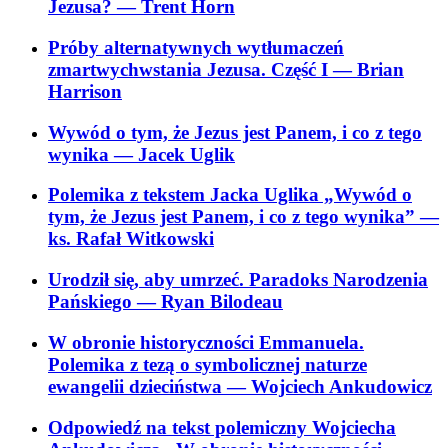
Jezusa?
— Trent Horn
Próby alternatywnych wytłumaczeń
zmartwychwstania Jezusa. Część I
— Brian
Harrison
Wywód o tym, że Jezus jest Panem, i co z tego
wynika
— Jacek Uglik
Polemika z tekstem Jacka Uglika „Wywód o
tym, że Jezus jest Panem, i co z tego wynika”
—
ks. Rafał Witkowski
Urodził się, aby umrzeć. Paradoks Narodzenia
Pańskiego
— Ryan Bilodeau
W obronie historyczności Emmanuela.
Polemika z tezą o symbolicznej naturze
ewangelii dzieciństwa
— Wojciech Ankudowicz
Odpowiedź na tekst polemiczny Wojciecha