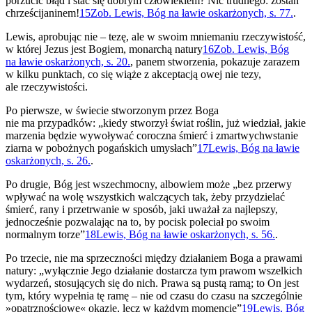
porzucić błąd i stać się dobrym człowiekiem? Nic trudnego: zostań
chrześcijaninem!
15
Zob. Lewis, Bóg na ławie oskarżonych, s. 77.
.
Lewis, aprobując nie – tezę, ale w swoim mniemaniu rzeczywistość,
w której Jezus jest Bogiem, monarchą natury
16
Zob. Lewis, Bóg
na ławie oskarżonych, s. 20.
, panem stworzenia, pokazuje zarazem
w kilku punktach, co się wiąże z akceptacją owej nie tezy,
ale rzeczywistości.
Po pierwsze, w świecie stworzonym przez Boga
nie ma przypadków: „kiedy stworzył świat roślin, już wiedział, jakie
marzenia będzie wywoływać coroczna śmierć i zmartwychwstanie
ziarna w pobożnych pogańskich umysłach”
17
Lewis, Bóg na ławie
oskarżonych, s. 26.
.
Po drugie, Bóg jest wszechmocny, albowiem może „bez przerwy
wpływać na wolę wszystkich walczących tak, żeby przydzielać
śmierć, rany i przetrwanie w sposób, jaki uważał za najlepszy,
jednocześnie pozwalając na to, by pocisk poleciał po swoim
normalnym torze”
18
Lewis, Bóg na ławie oskarżonych, s. 56.
.
Po trzecie, nie ma sprzeczności między działaniem Boga a prawami
natury: „wyłącznie Jego działanie dostarcza tym prawom wszelkich
wydarzeń, stosujących się do nich. Prawa są pustą ramą; to On jest
tym, który wypełnia tę ramę – nie od czasu do czasu na szczególnie
»opatrznościowe« okazje, lecz w każdym momencie”
19
Lewis, Bóg