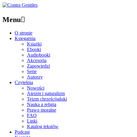
Menu

O stronie
Księgarnia
Książki
Ebooki
Audiobooki
Akcesoria
Zapowiedzi
Serie
Autorzy
Czytelnia
Nowości
Ateizm i naturalizm
Teizm chrześcijański
Nauka a religia
Prawo moralne
FAQ
Linki
Katalog tekstów
Podcast