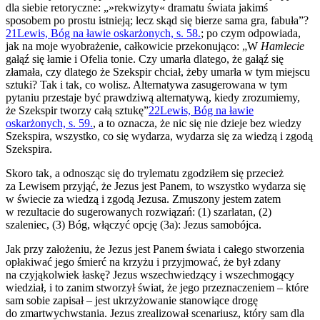
dla siebie retoryczne: „»rekwizyty« dramatu świata jakimś
sposobem po prostu istnieją; lecz skąd się bierze sama gra, fabuła”?
21
Lewis, Bóg na ławie oskarżonych, s. 58.
; po czym odpowiada,
jak na moje wyobrażenie, całkowicie przekonująco: „W
Hamlecie
gałąź się łamie i Ofelia tonie. Czy umarła dlatego, że gałąź się
złamała, czy dlatego że Szekspir chciał, żeby umarła w tym miejscu
sztuki? Tak i tak, co wolisz. Alternatywa zasugerowana w tym
pytaniu przestaje być prawdziwą alternatywą, kiedy zrozumiemy,
że Szekspir tworzy całą sztukę”
22
Lewis, Bóg na ławie
oskarżonych, s. 59.
, a to oznacza, że nic się nie dzieje bez wiedzy
Szekspira, wszystko, co się wydarza, wydarza się za wiedzą i zgodą
Szekspira.
Skoro tak, a odnosząc się do trylematu zgodziłem się przecież
za Lewisem przyjąć, że Jezus jest Panem, to wszystko wydarza się
w świecie za wiedzą i zgodą Jezusa. Zmuszony jestem zatem
w rezultacie do sugerowanych rozwiązań: (1) szarlatan, (2)
szaleniec, (3) Bóg, włączyć opcję (3a): Jezus samobójca.
Jak przy założeniu, że Jezus jest Panem świata i całego stworzenia
opłakiwać jego śmierć na krzyżu i przyjmować, że był zdany
na czyjąkolwiek łaskę? Jezus wszechwiedzący i wszechmogący
wiedział, i to zanim stworzył świat, że jego przeznaczeniem – które
sam sobie zapisał – jest ukrzyżowanie stanowiące drogę
do zmartwychwstania. Jezus zrealizował scenariusz, który sam dla