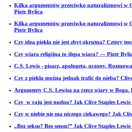
Kilka argumentów przeciwko naturalizmowi w Cl
Piotr Bylica
Kilka argumentów przeciwko naturalizmowi w Cl
Piotr Bylica
Czy idea piekła nie jest zbyt okrutna? Cztery te
Czy wiara religijna to ślepa wiara?
— Piotr Byli
C.S. Lewis - pisarz, apologeta, uczony. Rozmowa
Czy z piekła można jednak trafić do nieba? Cliv
Argumenty C.S. Lewisa na rzecz wiary w Boga. 
Czy w raju jest nudno? Jak Clive Staples Lewis 
Czy w niebie nie ma niczego ciekawego? Jak Cliv
„Bez seksu? Bez sensu!” Jak Clive Staples Lewis 