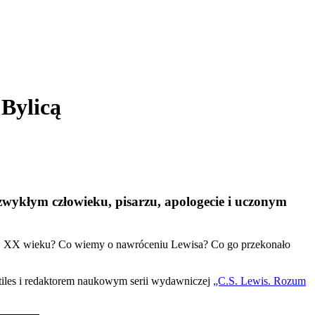
 Bylicą
iezwykłym człowieku, pisarzu, apologecie i uczonym
eci w XX wieku? Co wiemy o nawróceniu Lewisa? Co go przekonało
ntiles i redaktorem naukowym serii wydawniczej
„C.S. Lewis. Rozum