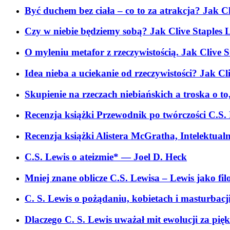
Być duchem bez ciała – co to za atrakcja? Jak Cl
Czy w niebie będziemy sobą? Jak Clive Staples L
O myleniu metafor z rzeczywistością. Jak Clive S
Idea nieba a uciekanie od rzeczywistości? Jak Cl
Skupienie na rzeczach niebiańskich a troska o to
Recenzja książki Przewodnik po twórczości C.S
Recenzja książki Alistera McGratha, Intelektual
C.S. Lewis o ateizmie*
— Joel D. Heck
Mniej znane oblicze C.S. Lewisa – Lewis jako fil
C. S. Lewis o pożądaniu, kobietach i masturbacj
Dlaczego C. S. Lewis uważał mit ewolucji za pięk