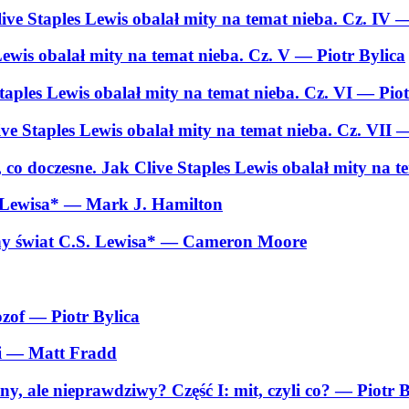
ive Staples Lewis obalał mity na temat nieba. Cz. IV
—
ewis obalał mity na temat nieba. Cz. V
— Piotr Bylica
taples Lewis obalał mity na temat nieba. Cz. VI
— Piot
ive Staples Lewis obalał mity na temat nieba. Cz. VII
—
, co doczesne. Jak Clive Staples Lewis obalał mity na t
. Lewisa*
— Mark J. Hamilton
ny świat C.S. Lewisa*
— Cameron Moore
ozof
— Piotr Bylica
i
— Matt Fradd
ny, ale nieprawdziwy? Część I: mit, czyli co?
— Piotr B