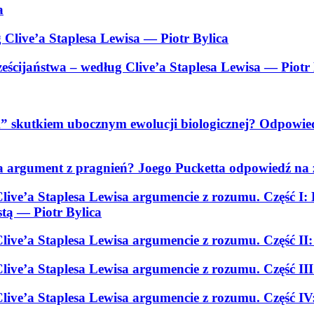
a
 Clive’a Staplesa Lewisa
— Piotr Bylica
eścijaństwa – według Clive’a Staplesa Lewisa
— Piotr 
nym” skutkiem ubocznym ewolucji biologicznej? Odpow
isa argument z pragnień? Joego Pucketta odpowiedź n
ve’a Staplesa Lewisa argumencie z rozumu. Część I: D
stą
— Piotr Bylica
ive’a Staplesa Lewisa argumencie z rozumu. Część II:
ive’a Staplesa Lewisa argumencie z rozumu. Część I
ive’a Staplesa Lewisa argumencie z rozumu. Część I