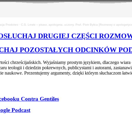
cja Prodoteo
·
C.S. Lewis – pisarz, apologeta, uczony. Prof. Piotr Bylica [Rozmowy o apologetyc
OSŁUCHAJ DRUGIEJ CZĘŚCI ROZMO
CHAJ POZOSTAŁYCH ODCINKÓW PO
i chrześcijańskich. Wyjaśniamy prostym językiem, dlaczego wiara chrz
u teologii i dziedzin pokrewnych, publicystami i autorami, zastanawia
 naukowe. Prezentujemy argumenty, dzięki którym słuchaczom łatwiej
cebooku Contra Gentiles
ogle Podcast