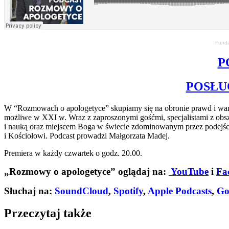
Funda
P
POSŁU
W “Rozmowach o apologetyce” skupiamy się na obronie prawd i wartośc
możliwe w XXI w. Wraz z zaproszonymi gośćmi, specjalistami z obszar
i nauką oraz miejscem Boga w świecie zdominowanym przez podejście
i Kościołowi. Podcast prowadzi Małgorzata Madej.
Premiera w każdy czwartek o godz. 20.00.
„Rozmowy o apologetyce” oglądaj na:
YouTube
i
Fa
Słuchaj na:
SoundCloud
,
Spotify
,
Apple Podcasts
,
Go
Przeczytaj także