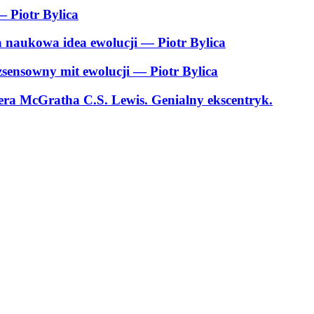
 Piotr Bylica
 a naukowa idea ewolucji
— Piotr Bylica
ezsensowny mit ewolucji
— Piotr Bylica
tera McGratha C.S. Lewis. Genialny ekscentryk.