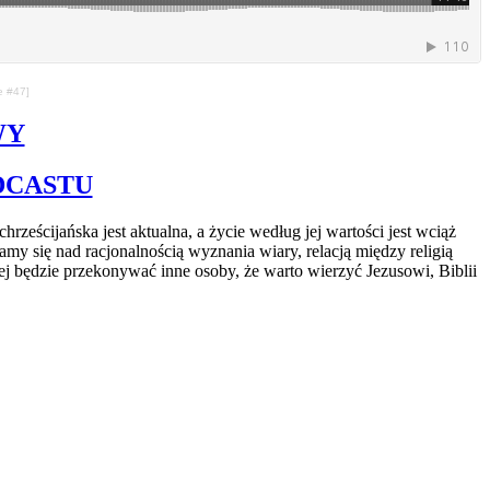
e #47]
WY
DCASTU
eścijańska jest aktualna, a życie według jej wartości jest wciąż
my się nad racjonalnością wyznania wiary, relacją między religią
 będzie przekonywać inne osoby, że warto wierzyć Jezusowi, Biblii