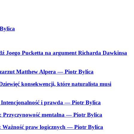
Bylica
iedź Joego Pucketta na argument Richarda Dawkinsa
a zarzut Matthew Alpera
— Piotr Bylica
ziewięć konsekwencji, które naturalista musi
 Intencjonalność i prawda
— Piotr Bylica
II: Przyczynowość mentalna
— Piotr Bylica
V: Ważność praw logicznych
— Piotr Bylica