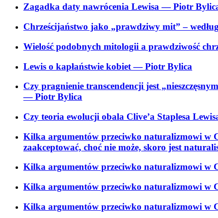
Zagadka daty nawrócenia Lewisa
— Piotr Bylic
Chrześcijaństwo jako „prawdziwy mit” – według
Wielość podobnych mitologii a prawdziwość chrz
Lewis o kapłaństwie kobiet
— Piotr Bylica
Czy pragnienie transcendencji jest „nieszczęs
— Piotr Bylica
Czy teoria ewolucji obala Clive’a Staplesa Lew
Kilka argumentów przeciwko naturalizmowi w Cli
zaakceptować, choć nie może, skoro jest naturali
Kilka argumentów przeciwko naturalizmowi w Cl
Kilka argumentów przeciwko naturalizmowi w Cl
Kilka argumentów przeciwko naturalizmowi w Cl