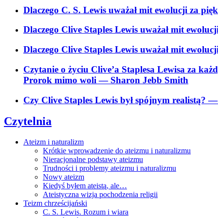
Dlaczego C. S. Lewis uważał mit ewolucji za pię
Dlaczego Clive Staples Lewis uważał mit ewolucj
Dlaczego Clive Staples Lewis uważał mit ewolucj
Czytanie o życiu Clive’a Staplesa Lewisa za ka
Prorok mimo woli
— Sharon Jebb Smith
Czy Clive Staples Lewis był spójnym realistą?
— 
Czytelnia
Ateizm i naturalizm
Krótkie wprowadzenie do ateizmu i naturalizmu
Nieracjonalne podstawy ateizmu
Trudności i problemy ateizmu i naturalizmu
Nowy ateizm
Kiedyś byłem ateistą, ale…
Ateistyczna wizja pochodzenia religii
Teizm chrześcijański
C. S. Lewis. Rozum i wiara