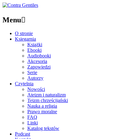
Menu

O stronie
Księgarnia
Książki
Ebooki
Audiobooki
Akcesoria
Zapowiedzi
Serie
Autorzy
Czytelnia
Nowości
Ateizm i naturalizm
Teizm chrześcijański
Nauka a religia
Prawo moralne
FAQ
Linki
Katalog tekstów
Podcast