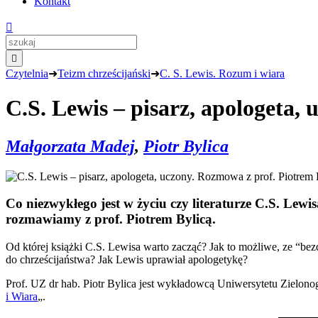
Kontakt


Czytelnia
➜
Teizm chrześcijański
➜
C. S. Lewis. Rozum i wiara
C.S. Lewis – pisarz, apologeta,
Małgorzata Madej
,
Piotr Bylica
Co niezwykłego jest w życiu czy literaturze C.S. Lewi
rozmawiamy z prof. Piotrem Bylicą.
Od której książki C.S. Lewisa warto zacząć? Jak to możliwe, ze “b
do chrześcijaństwa? Jak Lewis uprawiał apologetykę?
Prof. UZ dr hab. Piotr Bylica jest wykładowcą Uniwersytetu Zielon
i Wiara
„.