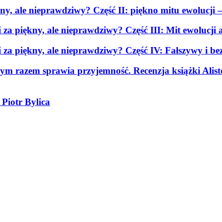
kny, ale nieprawdziwy? Część II: piękno mitu ewolucji
—
i za piękny, ale nieprawdziwy? Część III: Mit ewolucji
i za piękny, ale nieprawdziwy? Część IV: Fałszywy i b
żdym razem sprawia przyjemność. Recenzja książki Alis
Piotr Bylica