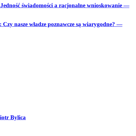
: Jedność świadomości a racjonalne wnioskowanie
—
I: Czy nasze władze poznawcze są wiarygodne?
—
otr Bylica