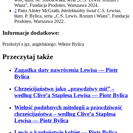
Wiara”, Fundacja Prodoteo, Warszawa 2024.
2
Patrz Alister McGrath,
Intelektualny świat C.S. Lewisa
,
tłum. P. Bylica, seria „C.S. Lewis. Rozum i Wiara”, Fundacja
Prodoteo, Warszawa 2022.
Informacje dodatkowe:
Przełożył z jęz. angielskiego: Wiktor Bylica
Przeczytaj także
Zagadka daty nawrócenia Lewisa
— Piotr
Bylica
Chrześcijaństwo jako „prawdziwy mit” –
według Clive’a Staplesa Lewisa
— Piotr Bylica
Wielość podobnych mitologii a prawdziwość
chrześcijaństwa – według Clive’a Staplesa
Lewisa
— Piotr Bylica
Lewis o kapłaństwie kobiet
— Piotr Bylica