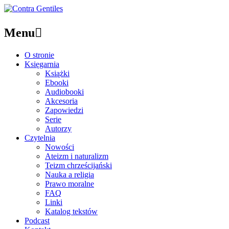
Menu

O stronie
Księgarnia
Książki
Ebooki
Audiobooki
Akcesoria
Zapowiedzi
Serie
Autorzy
Czytelnia
Nowości
Ateizm i naturalizm
Teizm chrześcijański
Nauka a religia
Prawo moralne
FAQ
Linki
Katalog tekstów
Podcast