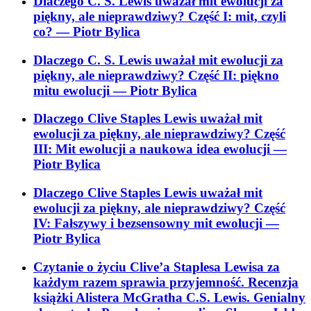
Dlaczego C. S. Lewis uważał mit ewolucji za
piękny, ale nieprawdziwy? Część I: mit, czyli
co?
— Piotr Bylica
Dlaczego C. S. Lewis uważał mit ewolucji za
piękny, ale nieprawdziwy? Część II: piękno
mitu ewolucji
— Piotr Bylica
Dlaczego Clive Staples Lewis uważał mit
ewolucji za piękny, ale nieprawdziwy? Część
III: Mit ewolucji a naukowa idea ewolucji
—
Piotr Bylica
Dlaczego Clive Staples Lewis uważał mit
ewolucji za piękny, ale nieprawdziwy? Część
IV: Fałszywy i bezsensowny mit ewolucji
—
Piotr Bylica
Czytanie o życiu Clive’a Staplesa Lewisa za
każdym razem sprawia przyjemność. Recenzja
książki Alistera McGratha C.S. Lewis. Genialny