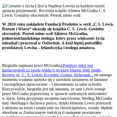
W 2024 roku nakładem Fundacji Prodoteo w serii „C.S. Lewis.
Rozum i Wiara” ukazała się książka
C. S. Lewis. Genialny
ekscentryk. Prorok mimo woli
Alistera McGratha,
północnoirlandzkiego teologa, który przez większość życia
mieszkał i pracował w Oxfordzie. A któż lepiej potrafiłby
przedstawić Lewisa – Irlandczyka i teologa amatora.
Biografia napisana przez McGratha
1
Poniższy tekst jest
tłumaczeniem za zgodą redakcji recenzji Sharon Jebb Smith,
Review of „C. S. Lewis: Eccentric Genius, Reluctant...
od samego
momentu wydania spotyka się z szerokim uznaniem; to staranne
i szczegółowe opracowanie – i niezmiennie za takie uchodzi.
Rzeczywiście, biografia jest tak staranna, że sam Lewis zostaje
przez McGratha poprawiony w sprawie rzekomych nieścisłości
w dacie, którą przypisuje swojemu nawróceniu. Według McGratha
daty określające duchowy proces, dzięki któremu Lewis przeszedł
z ateizmu na teizm i ostatecznie na chrześcijaństwo, zostały błędnie
określone w
Zaskoczonym radością
(i następnie powtarzane