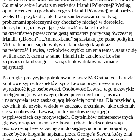
Co miał w sobie Lewis z mieszkańca Irlandii Północnej? Według
opinii recenzenta (pochodzącego z Irlandii Północnej) miał bardzo
wiele. Dla przykładu, fakt braku zainteresowania polityką,
problemami społecznymi czy chociażby niechęć w dorosłości
do czytania gazet wydają się stanowić reakcję Lewisa
na dzieciństwo przesączone gęstą atmosferą polityczną ówczesnej
Irlandii. („Boxen” i „Animal-Land” są zaskakująco pełne polityki).
McGrath odnosi się do wpływu irlandzkiego krajobrazu
na twórczość Lewisa, aczkolwiek szybko zmienia temat, starając się
wytłumaczyć, czemu w samej Irlandii nie uznaje się Lewisa
za pisarza irlandzkiego – i wciąż brak widoków na zmianę
tej sytuacji.
Po drugie, precyzyjne potraktowanie przez McGratha tych bardziej
kontrowersyjnych aspektów życia Lewisa przyćmiewa nieco
wyrazistość jego osobowości. Osobowość Lewisa, tego niezwykle
inteligentnego, wrażliwego, dowcipnego myśliciela, pisarza
i nauczyciela jest z zaskakującą lekkością pomijana. Dla przykładu,
czytelnik nie uzyska wglądu w znaczące przemiany, jakie dokonały
się w osobowości Lewisa, ani też nie dowie się o jego
wątpliwościach czy motywacjach. Czytelników zainteresowanych
głębszym zapoznaniem się z bogatą (choć nie ekscentryczną)
osobowością Lewisa zachęcam do sięgnięcia po inne biografie;
może być to biografia napisana przez George’a Sayera, który znał
Lewisa osobiście. Trzeba jednak McGrathowi oddać, że wprost