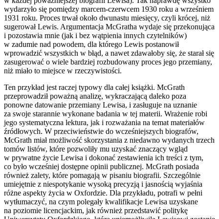
w każdej poważniejszej biografii Lewisa). Tak naprawdę wszystko
wydarzyło się pomiędzy marcem-czerwcem 1930 roku a wrześniem
1931 roku. Proces trwał około dwunastu miesięcy, czyli krócej, niż
sugerował Lewis. Argumentacja McGratha wydaje się przekonująca
i pozostawia mnie (jak i bez wątpienia innych czytelników)
w zadumie nad powodem, dla którego Lewis postanowił
wprowadzić wszystkich w błąd, a nawet zdawałoby się, że starał się
zasugerować o wiele bardziej rozbudowany proces jego przemiany,
niż miało to miejsce w rzeczywistości.
Ten przykład jest raczej typowy dla całej książki. McGrath
przeprowadził poważną analizę, wykraczającą daleko poza
ponowne datowanie przemiany Lewisa, i zasługuje na uznanie
za swoje starannie wykonane badania w tej materii. Wrażenie robi
jego systematyczna lektura, jak i rozważania na temat materiałów
źródłowych. W przeciwieństwie do wcześniejszych biografów,
McGrath miał możliwość skorzystania z niedawno wydanych trzech
tomów listów, które pozwoliły mu uzyskać znaczący wgląd
w prywatne życie Lewisa i dokonać zestawienia ich treści z tym,
co było wcześniej dostępne opinii publicznej. McGrath posiada
również zalety, które pomagają w pisaniu biografii. Szczególnie
umiejętnie z niespotykanie wysoką precyzją i jasnością wyjaśnia
różne aspekty życia w Oxfordzie. Dla przykładu, potrafi w pełni
wytłumaczyć, na czym polegały kwalifikacje Lewisa uzyskane
na poziomie licencjackim, jak również przedstawić politykę