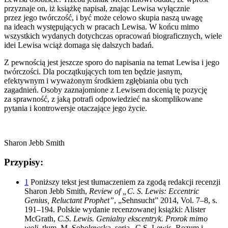
przyznaje on, iż książkę napisał, znając Lewisa wyłącznie
przez jego twórczość, i być może celowo skupia naszą uwagę
na ideach występujących w pracach Lewisa. W końcu mimo
wszystkich wydanych dotychczas opracowań biograficznych, wiele
idei Lewisa wciąż domaga się dalszych badań.
Z pewnością jest jeszcze sporo do napisania na temat Lewisa i jego
twórczości. Dla początkujących tom ten będzie jasnym,
efektywnym i wyważonym środkiem zgłębiania obu tych
zagadnień. Osoby zaznajomione z Lewisem docenią tę pozycję
za sprawność, z jaką potrafi odpowiedzieć na skomplikowane
pytania i kontrowersje otaczające jego życie.
Sharon Jebb Smith
Przypisy:
1
Poniższy tekst jest tłumaczeniem za zgodą redakcji recenzji
Sharon Jebb Smith,
Review of „C. S. Lewis: Eccentric
Genius, Reluctant Prophet”
, „Sehnsucht” 2014, Vol. 7–8, s.
191–194. Polskie wydanie recenzowanej książki: Alister
McGrath,
C.S. Lewis. Genialny ekscentryk. Prorok mimo
woli,
tłum. M. Sobolewska, seria „C.S. Lewis. Rozum i