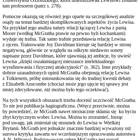
Uniwersytetu Oxfordzkiego, która uniemożliwiła Lewisowi zostanie
tam profesorem (patrz s. 278).
Pomocne okazują się również jego oparte na szczegółowej analizie
osądy na temat bardziej skomplikowanych aspektów życia Lewisa.
Na przykład jego analiza natury relacji łączącej Lewisa z panią
Moore (według McGratha prawie na pewno byli kochankami)
wydaje się trafna. Tak samo trafnie przedstawia relację Lewisa
z ojcem. Traktowanie Joy Davidman kieruje się bardziej w stronę
negatywną, głównie ze względu na odkryte niedawno sonety
napisane przez Davidman, które ujawniają jej ambicje, by uwieść
Lewisa „dzięki oszałamiającej mieszance intelektualnego
wyrafinowania i fizycznej atrakcyjności” (s. 362). Inne przykłady
dobrze uzasadnionych opinii McGratha obejmują relację Lewisa
z Tolkienem, próbę ustosunkowania się do trudnej kwestii debaty
z Elizabeth Anscombe (chociaż może jego ujęcie tej sprawy jest
mniej zdecydowane, niż można było tego oczekiwać).
Na tych wszystkich obszarach trzeba docenić uczciwość McGratha.
To nie jest publikacja hagiograficzna. (Wręcz przeciwnie, można
by powiedzieć, że McGrath nawet nieznacznie skłania się ku byciu
zbyt krytycznym wobec Lewisa. Można to zrozumieć, biorąc
pod uwagę, jak zmieniał się stosunek do Lewisa w Wielkiej
Brytanii. McGrath jest jednakże znacznie bardziej wyważony niż
surowa krytyka zawarta we wcześniejszym opracowaniu autorstwa
A.N. Wilsona). Podstawowym celem McGratha jest ponad