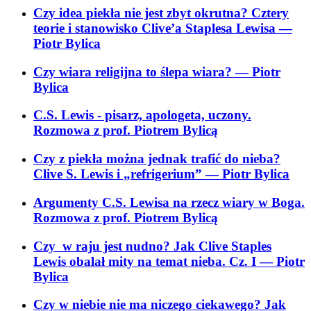
Czy idea piekła nie jest zbyt okrutna? Cztery
teorie i stanowisko Clive’a Staplesa Lewisa
—
Piotr Bylica
Czy wiara religijna to ślepa wiara?
— Piotr
Bylica
C.S. Lewis - pisarz, apologeta, uczony.
Rozmowa z prof. Piotrem Bylicą
Czy z piekła można jednak trafić do nieba?
Clive S. Lewis i „refrigerium”
— Piotr Bylica
Argumenty C.S. Lewisa na rzecz wiary w Boga.
Rozmowa z prof. Piotrem Bylicą
Czy w raju jest nudno? Jak Clive Staples
Lewis obalał mity na temat nieba. Cz. I
— Piotr
Bylica
Czy w niebie nie ma niczego ciekawego? Jak