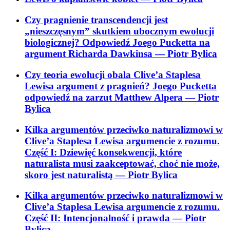
Czy pragnienie transcendencji jest
„nieszczęsnym” skutkiem ubocznym ewolucji
biologicznej? Odpowiedź Joego Pucketta na
argument Richarda Dawkinsa
— Piotr Bylica
Czy teoria ewolucji obala Clive’a Staplesa
Lewisa argument z pragnień? Joego Pucketta
odpowiedź na zarzut Matthew Alpera
— Piotr
Bylica
Kilka argumentów przeciwko naturalizmowi w
Clive’a Staplesa Lewisa argumencie z rozumu.
Część I: Dziewięć konsekwencji, które
naturalista musi zaakceptować, choć nie może,
skoro jest naturalistą
— Piotr Bylica
Kilka argumentów przeciwko naturalizmowi w
Clive’a Staplesa Lewisa argumencie z rozumu.
Część II: Intencjonalność i prawda
— Piotr
Bylica