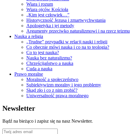
Wiara i rozum
Wiara ojców Kościoła
„Kim jest człowiek…”
Historyczność Jezusa i zmartwychwstania
Apologetyka i jej metody
Argumenty przeciwko naturalizmowi i na rzecz teizmu
Nauka a religia
„Trudne” przypadki w relacji nauki i religii
Co obecnie mówi nauka i co na to teologia?
Co to jest nauka?
Nauka bez naturalizmu?
Chrześcijaństwo a nauka
Cuda a nauka
Prawo moralne
Moralność a społeczeństwo
Subiektywizm moralny i jego problemy
Skąd zło i co z nim zrobić?
Uniwersalność prawa moralnego
Newsletter
Bądź na bieżąco i zapisz się na nasz Newsletter.