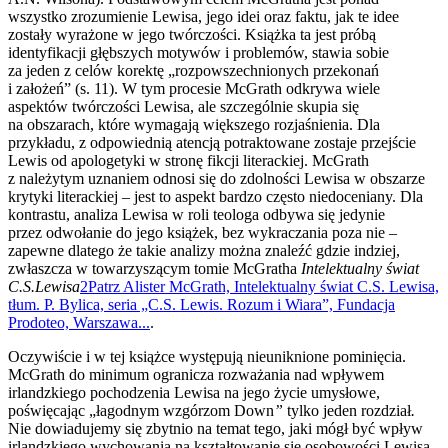
wszystko zrozumienie Lewisa, jego idei oraz faktu, jak te idee
zostały wyrażone w jego twórczości. Książka ta jest próbą
identyfikacji głębszych motywów i problemów, stawia sobie
za jeden z celów korektę „rozpowszechnionych przekonań
i założeń” (s. 11). W tym procesie McGrath odkrywa wiele
aspektów twórczości Lewisa, ale szczególnie skupia się
na obszarach, które wymagają większego rozjaśnienia. Dla
przykładu, z odpowiednią atencją potraktowane zostaje przejście
Lewis od apologetyki w stronę fikcji literackiej. McGrath
z należytym uznaniem odnosi się do zdolności Lewisa w obszarze
krytyki literackiej – jest to aspekt bardzo często niedoceniany. Dla
kontrastu, analiza Lewisa w roli teologa odbywa się jedynie
przez odwołanie do jego książek, bez wykraczania poza nie –
zapewne dlatego że takie analizy można znaleźć gdzie indziej,
zwłaszcza w towarzyszącym tomie McGratha
Intelektualny świat
C.S.Lewisa
2
Patrz Alister McGrath, Intelektualny świat C.S. Lewisa,
tłum. P. Bylica, seria „C.S. Lewis. Rozum i Wiara”, Fundacja
Prodoteo, Warszawa...
.
Oczywiście i w tej książce występują nieuniknione pominięcia.
McGrath do minimum ogranicza rozważania nad wpływem
irlandzkiego pochodzenia Lewisa na jego życie umysłowe,
poświęcając „łagodnym wzgórzom Down
”
tylko jeden rozdział
.
Nie dowiadujemy się zbytnio na temat tego, jaki mógł być wpływ
irlandzkiego wychowania na kształtowanie się osobowości Lewisa.