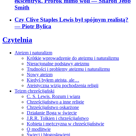
ekscentryk. Prorok mimo woli
— Sharon Jebb
Smith
Czy Clive Staples Lewis był spójnym realistą?
— Piotr Bylica
Czytelnia
Ateizm i naturalizm
Krótkie wprowadzenie do ateizmu i naturalizmu
Nieracjonalne podstawy ateizmu
Trudności i problemy ateizmu i naturalizmu
Nowy ateizm
Kiedyś byłem ateistą, ale…
Ateistyczna wizja pochodzenia religii
Teizm chrześcijański
C. S. Lewis. Rozum i wiara
Chrześcijaństwo a inne religie
Chrześcijaństwo oskarżone
Działanie Boga w świecie
J.R.R. Tolkien i chrześcijaństwo
Kobieta i mężczyzna w chrześcijaństwie
O modlitwie
Święci i błogosławieni