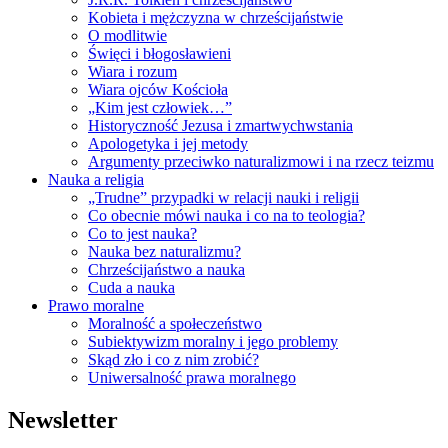
Kobieta i mężczyzna w chrześcijaństwie
O modlitwie
Święci i błogosławieni
Wiara i rozum
Wiara ojców Kościoła
„Kim jest człowiek…”
Historyczność Jezusa i zmartwychwstania
Apologetyka i jej metody
Argumenty przeciwko naturalizmowi i na rzecz teizmu
Nauka a religia
„Trudne” przypadki w relacji nauki i religii
Co obecnie mówi nauka i co na to teologia?
Co to jest nauka?
Nauka bez naturalizmu?
Chrześcijaństwo a nauka
Cuda a nauka
Prawo moralne
Moralność a społeczeństwo
Subiektywizm moralny i jego problemy
Skąd zło i co z nim zrobić?
Uniwersalność prawa moralnego
Newsletter