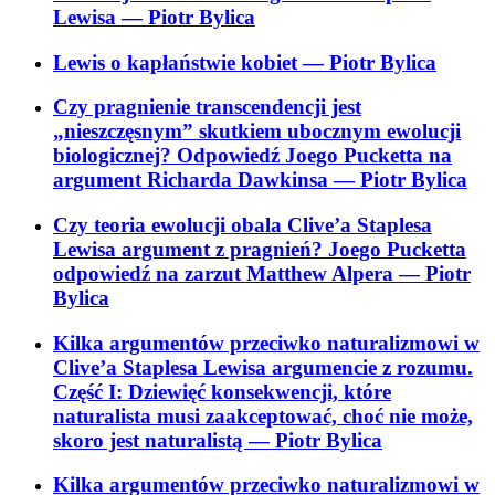
Lewisa
— Piotr Bylica
Lewis o kapłaństwie kobiet
— Piotr Bylica
Czy pragnienie transcendencji jest
„nieszczęsnym” skutkiem ubocznym ewolucji
biologicznej? Odpowiedź Joego Pucketta na
argument Richarda Dawkinsa
— Piotr Bylica
Czy teoria ewolucji obala Clive’a Staplesa
Lewisa argument z pragnień? Joego Pucketta
odpowiedź na zarzut Matthew Alpera
— Piotr
Bylica
Kilka argumentów przeciwko naturalizmowi w
Clive’a Staplesa Lewisa argumencie z rozumu.
Część I: Dziewięć konsekwencji, które
naturalista musi zaakceptować, choć nie może,
skoro jest naturalistą
— Piotr Bylica
Kilka argumentów przeciwko naturalizmowi w