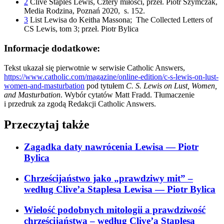
2
Clive Staples Lewis, Cztery miłości, przeł. Piotr Szymczak,
Media Rodzina, Poznań 2020, s. 152.
3
List Lewisa do Keitha Massona; The Collected Letters of
CS Lewis, tom 3; przeł. Piotr Bylica
Informacje dodatkowe:
Tekst ukazał się pierwotnie w serwisie Catholic Answers,
https://www.catholic.com/magazine/online-edition/c-s-lewis-on-lust-
women-and-masturbation
pod tytułem
C. S. Lewis on Lust, Women,
and Masturbation
. Wybór cytatów Matt Fradd. Tłumaczenie
i przedruk za zgodą Redakcji Catholic Answers.
Przeczytaj także
Zagadka daty nawrócenia Lewisa
— Piotr
Bylica
Chrześcijaństwo jako „prawdziwy mit” –
według Clive’a Staplesa Lewisa
— Piotr Bylica
Wielość podobnych mitologii a prawdziwość
chrześcijaństwa – według Clive’a Staplesa