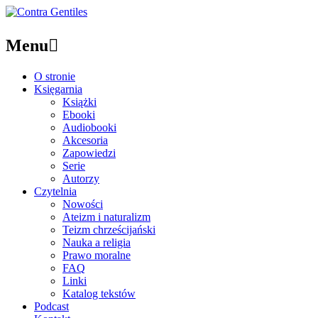
Menu

O stronie
Księgarnia
Książki
Ebooki
Audiobooki
Akcesoria
Zapowiedzi
Serie
Autorzy
Czytelnia
Nowości
Ateizm i naturalizm
Teizm chrześcijański
Nauka a religia
Prawo moralne
FAQ
Linki
Katalog tekstów
Podcast