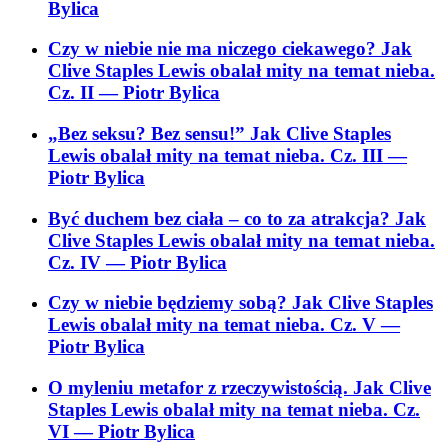
Bylica
Czy w niebie nie ma niczego ciekawego? Jak
Clive Staples Lewis obalał mity na temat nieba.
Cz. II
— Piotr Bylica
„Bez seksu? Bez sensu!” Jak Clive Staples
Lewis obalał mity na temat nieba. Cz. III
—
Piotr Bylica
Być duchem bez ciała – co to za atrakcja? Jak
Clive Staples Lewis obalał mity na temat nieba.
Cz. IV
— Piotr Bylica
Czy w niebie będziemy sobą? Jak Clive Staples
Lewis obalał mity na temat nieba. Cz. V
—
Piotr Bylica
O myleniu metafor z rzeczywistością. Jak Clive
Staples Lewis obalał mity na temat nieba. Cz.
VI
— Piotr Bylica