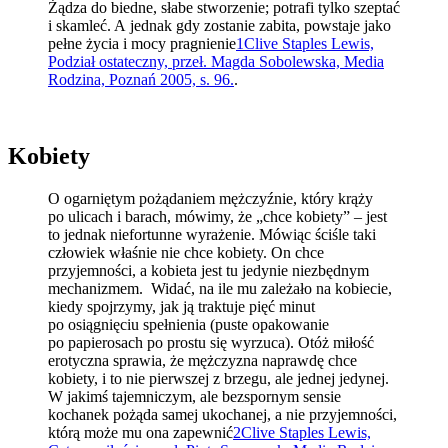
Żądza do biedne, słabe stworzenie; potrafi tylko szeptać
i skamleć. A jednak gdy zostanie zabita, powstaje jako
pełne życia i mocy pragnienie
1
Clive Staples Lewis,
Podział ostateczny, przeł. Magda Sobolewska, Media
Rodzina, Poznań 2005, s. 96.
.
Kobiety
O ogarniętym pożądaniem mężczyźnie, który krąży
po ulicach i barach, mówimy, że „chce kobiety” – jest
to jednak niefortunne wyrażenie. Mówiąc ściśle taki
człowiek właśnie nie chce kobiety. On chce
przyjemności, a kobieta jest tu jedynie niezbędnym
mechanizmem. Widać, na ile mu zależało na kobiecie,
kiedy spojrzymy, jak ją traktuje pięć minut
po osiągnięciu spełnienia (puste opakowanie
po papierosach po prostu się wyrzuca). Otóż miłość
erotyczna sprawia, że mężczyzna naprawdę chce
kobiety, i to nie pierwszej z brzegu, ale jednej jedynej.
W jakimś tajemniczym, ale bezspornym sensie
kochanek pożąda samej ukochanej, a nie przyjemności,
którą może mu ona zapewnić
2
Clive Staples Lewis,