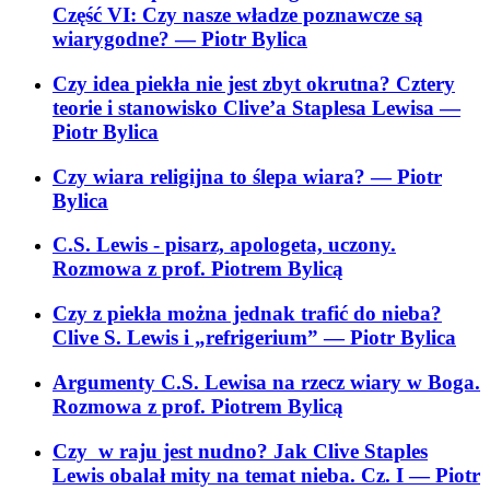
Część VI: Czy nasze władze poznawcze są
wiarygodne?
— Piotr Bylica
Czy idea piekła nie jest zbyt okrutna? Cztery
teorie i stanowisko Clive’a Staplesa Lewisa
—
Piotr Bylica
Czy wiara religijna to ślepa wiara?
— Piotr
Bylica
C.S. Lewis - pisarz, apologeta, uczony.
Rozmowa z prof. Piotrem Bylicą
Czy z piekła można jednak trafić do nieba?
Clive S. Lewis i „refrigerium”
— Piotr Bylica
Argumenty C.S. Lewisa na rzecz wiary w Boga.
Rozmowa z prof. Piotrem Bylicą
Czy w raju jest nudno? Jak Clive Staples
Lewis obalał mity na temat nieba. Cz. I
— Piotr