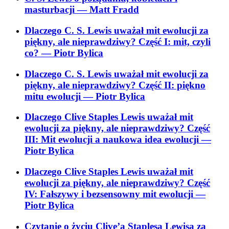
masturbacji
— Matt Fradd
Dlaczego C. S. Lewis uważał mit ewolucji za
piękny, ale nieprawdziwy? Część I: mit, czyli
co?
— Piotr Bylica
Dlaczego C. S. Lewis uważał mit ewolucji za
piękny, ale nieprawdziwy? Część II: piękno
mitu ewolucji
— Piotr Bylica
Dlaczego Clive Staples Lewis uważał mit
ewolucji za piękny, ale nieprawdziwy? Część
III: Mit ewolucji a naukowa idea ewolucji
—
Piotr Bylica
Dlaczego Clive Staples Lewis uważał mit
ewolucji za piękny, ale nieprawdziwy? Część
IV: Fałszywy i bezsensowny mit ewolucji
—
Piotr Bylica
Czytanie o życiu Clive’a Staplesa Lewisa za