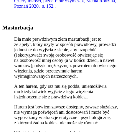
Cztery miłości, przeł. Piotr Szymczak, Media Rodzina,
Poznań 2020, s. 152.
.
Masturbacja
Dla mnie prawdziwym złem masturbacji jest to,
że apetyt, który użyty w sposób prawidłowy, prowadzi
jednostkę do wyjścia z siebie, aby uzupełnić
(i skorygować) swoją osobowość otwierając się
na osobowość innej osoby (a w końcu dzieci, a nawet
wnuków); odsyła mężczyznę z powrotem do własnego
więzienia, gdzie przetrzymuje harem
wyimaginowanych narzeczonych.
A ten harem, gdy raz mu się podda, uniemożliwia
mu kiedykolwiek wyjście z tego więzienia
i zjednoczenie się z prawdziwą kobietą.
Harem jest bowiem zawsze dostępny, zawsze służalczy,
nie wymaga poświęceń ani dostosowań i może być
wyposażony w atrakcje erotyczne i psychologiczne,
z którymi żadna kobieta nie może się równać.