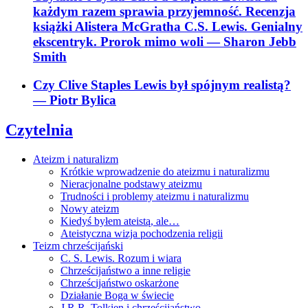
każdym razem sprawia przyjemność. Recenzja
książki Alistera McGratha C.S. Lewis. Genialny
ekscentryk. Prorok mimo woli
— Sharon Jebb
Smith
Czy Clive Staples Lewis był spójnym realistą?
— Piotr Bylica
Czytelnia
Ateizm i naturalizm
Krótkie wprowadzenie do ateizmu i naturalizmu
Nieracjonalne podstawy ateizmu
Trudności i problemy ateizmu i naturalizmu
Nowy ateizm
Kiedyś byłem ateistą, ale…
Ateistyczna wizja pochodzenia religii
Teizm chrześcijański
C. S. Lewis. Rozum i wiara
Chrześcijaństwo a inne religie
Chrześcijaństwo oskarżone
Działanie Boga w świecie
J.R.R. Tolkien i chrześcijaństwo