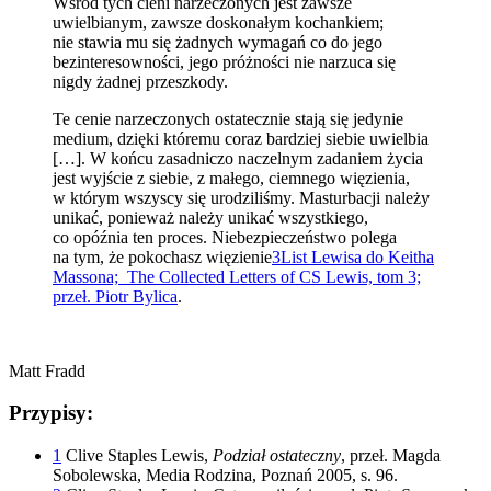
Wśród tych cieni narzeczonych jest zawsze
uwielbianym, zawsze doskonałym kochankiem;
nie stawia mu się żadnych wymagań co do jego
bezinteresowności, jego próżności nie narzuca się
nigdy żadnej przeszkody.
Te cenie narzeczonych ostatecznie stają się jedynie
medium, dzięki któremu coraz bardziej siebie uwielbia
[…]. W końcu zasadniczo naczelnym zadaniem życia
jest wyjście z siebie, z małego, ciemnego więzienia,
w którym wszyscy się urodziliśmy. Masturbacji należy
unikać, ponieważ należy unikać wszystkiego,
co opóźnia ten proces. Niebezpieczeństwo polega
na tym, że pokochasz więzienie
3
List Lewisa do Keitha
Massona; The Collected Letters of CS Lewis, tom 3;
przeł. Piotr Bylica
.
Matt Fradd
Przypisy:
1
Clive Staples Lewis,
Podział ostateczny
, przeł. Magda
Sobolewska, Media Rodzina, Poznań 2005, s. 96.