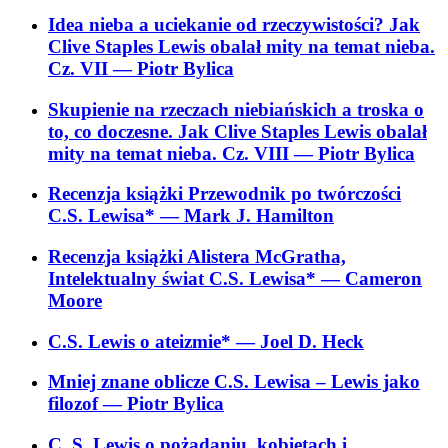
Idea nieba a uciekanie od rzeczywistości? Jak
Clive Staples Lewis obalał mity na temat nieba.
Cz. VII
— Piotr Bylica
Skupienie na rzeczach niebiańskich a troska o
to, co doczesne. Jak Clive Staples Lewis obalał
mity na temat nieba. Cz. VIII
— Piotr Bylica
Recenzja książki Przewodnik po twórczości
C.S. Lewisa*
— Mark J. Hamilton
Recenzja książki Alistera McGratha,
Intelektualny świat C.S. Lewisa*
— Cameron
Moore
C.S. Lewis o ateizmie*
— Joel D. Heck
Mniej znane oblicze C.S. Lewisa – Lewis jako
filozof
— Piotr Bylica
C. S. Lewis o pożądaniu, kobietach i