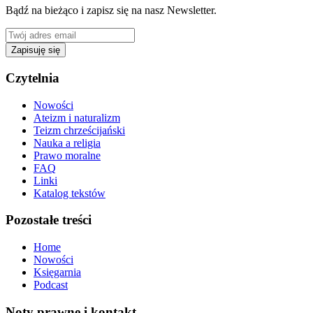
Bądź na bieżąco i zapisz się na nasz Newsletter.
Zapisuję się
Czytelnia
Nowości
Ateizm i naturalizm
Teizm chrześcijański
Nauka a religia
Prawo moralne
FAQ
Linki
Katalog tekstów
Pozostałe treści
Home
Nowości
Księgarnia
Podcast
Noty prawne i kontakt