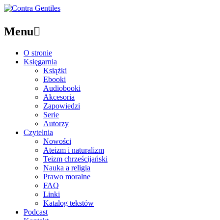
Menu

O stronie
Księgarnia
Książki
Ebooki
Audiobooki
Akcesoria
Zapowiedzi
Serie
Autorzy
Czytelnia
Nowości
Ateizm i naturalizm
Teizm chrześcijański
Nauka a religia
Prawo moralne
FAQ
Linki
Katalog tekstów
Podcast