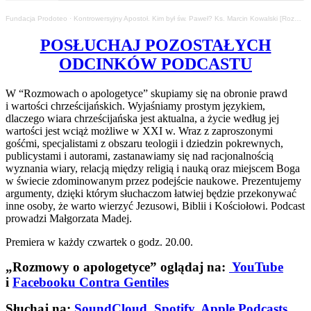
Fundacja Prodoteo
·
Kontrowersyjny Apostoł. Kim był św. Paweł? Ks. Marcin Kowalski [Rozmowy o apologetyce #45]
POSŁUCHAJ POZOSTAŁYCH
ODCINKÓW PODCASTU
W “Rozmowach o apologetyce” skupiamy się na obronie prawd
i wartości chrześcijańskich. Wyjaśniamy prostym językiem,
dlaczego wiara chrześcijańska jest aktualna, a życie według jej
wartości jest wciąż możliwe w XXI w. Wraz z zaproszonymi
gośćmi, specjalistami z obszaru teologii i dziedzin pokrewnych,
publicystami i autorami, zastanawiamy się nad racjonalnością
wyznania wiary, relacją między religią i nauką oraz miejscem Boga
w świecie zdominowanym przez podejście naukowe. Prezentujemy
argumenty, dzięki którym słuchaczom łatwiej będzie przekonywać
inne osoby, że warto wierzyć Jezusowi, Biblii i Kościołowi. Podcast
prowadzi Małgorzata Madej.
Premiera w każdy czwartek o godz. 20.00.
„Rozmowy o apologetyce” oglądaj na:
YouTube
i
Facebooku Contra Gentiles
Słuchaj na:
SoundCloud
,
Spotify
,
Apple Podcasts
,