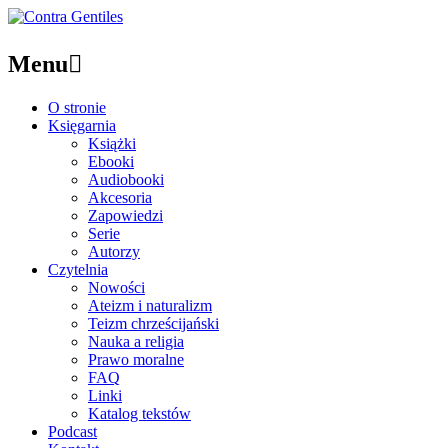
Menu

O stronie
Księgarnia
Książki
Ebooki
Audiobooki
Akcesoria
Zapowiedzi
Serie
Autorzy
Czytelnia
Nowości
Ateizm i naturalizm
Teizm chrześcijański
Nauka a religia
Prawo moralne
FAQ
Linki
Katalog tekstów
Podcast