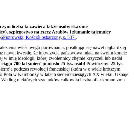
 czym liczba ta zawiera także osoby skazane
nicy), szpiegostwo na rzecz Arabów i złamanie tajemnicy
)
6
Piotrowski, Kościół oskarżony, s. 537.
.
alezienia właściwego porównania, posiłkując się nawet najbardziej
już nawet kwestię, że inkwizycja państwowa miała na swoim koncie
 w imię ideologii, której zwolennicy chętnie krzyczeli lub nadal
 ciągu 700 lat
śmierć poniosło
25 tys. osób!
Powtórzmy:
25 tys.
erre’a podczas rewolucji francuskiej (która w o wiele krótszym
ą Pol Pota w Kambodży w latach siedemdziesiątych XX wieku. Uznaje
ów. Według niektórych szacunków całkowita liczba ofiar komunizmu