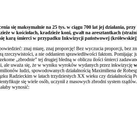
ia się maksymalnie na 25 tys. w ciągu 700 lat jej działania, przy
dzieże w kościołach, kradzieże koni, gwałt na aresztantkach (straż
 się karą śmierci w przypadku Inkwizycji państwowej (królewskiej
wiedzieć: znaj miarę, znaj proporcję! Bez wyczucia proporcji, bez zn
ą rzeczywistości, a nie oddaniem sprawiedliwości faktom. Pomijając 
ekome „zbrodnie” tej drugiej bledną w obliczu ilości śmierci zadawanej
i, ale uważa się, że w wyniku wyroków wydanych przez inkwizycję
w
r milionów ludzi, spowodowanych działalnością Maximiliena de Robespi
Związku Radzieckim w latach trzydziestych XX wieku czy działalności
ś identyfikuje się wiele osób, uczynił z masowych zbrodni system rząd
iałaby wynosić: