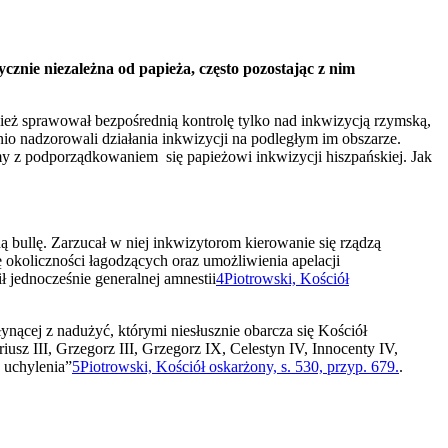
znie niezależna od papieża, często pozostając z nim
apież sprawował bezpośrednią kontrolę tylko nad inkwizycją rzymską,
io nadzorowali działania inkwizycji na podległym im obszarze.
emy z podporządkowaniem się papieżowi inkwizycji hiszpańskiej. Jak
bullę. Zarzucał w niej inkwizytorom kierowanie się rządzą
okoliczności łagodzących oraz umożliwienia apelacji
 jednocześnie generalnej amnestii
4
Piotrowski, Kościół
ynącej z nadużyć, którymi niesłusznie obarcza się Kościół
iusz III, Grzegorz III, Grzegorz IX, Celestyn IV, Innocenty IV,
o uchylenia”
5
Piotrowski, Kościół oskarżony, s. 530, przyp. 679.
.