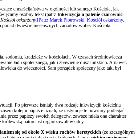
czące chrześcijaństwa w ogólności lub samego Kościoła, jak
oświęcamy osobny tekst (patrz
Inkwizycja a palenie czarownic
–
o
Kościół oskarżony
1
Patrz Marek Piotrowski, Kościół oskarżony,
na ponad dwieście niesłusznych zarzutów wobec Kościoła.
amia, sodomia, kradzieże w kościołach. W czasach średniowiecza
wanie ładu społecznego, jak i zbawienie dusz ludzkich. A nawet,
łowieka do wieczności. Sam porządek społeczny jako taki był
uacji. Po pierwsze istniały dwa rodzaje inkwizycji: kościelna
sem kolejni papieże uznali, że instytucje te powinny podlegać
ia przez papieży swoich delegatów, zawsze miała ona charakter
ę królewską natomiast organizowali władcy.
aniem się od około X wieku ruchów heretyckich
(ze szczególnym
ie chętnie czyniła inkwizycja królewska), oraz
niskim poziomem