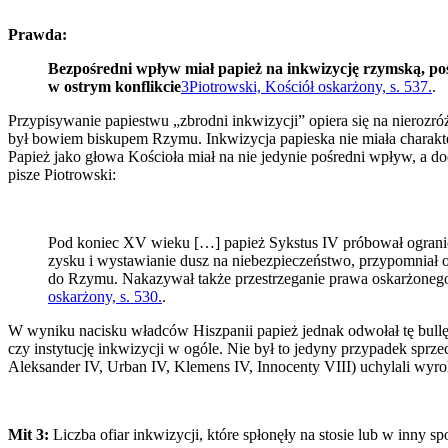
Prawda:
Bezpośredni wpływ miał papież na inkwizycję rzymską, poś
w ostrym
konflikcie
3
Piotrowski, Kościół oskarżony, s. 537.
.
Przypisywanie papiestwu „zbrodni inkwizycji” opiera się na nierozró
był bowiem biskupem Rzymu. Inkwizycja papieska nie miała charakter
Papież jako głowa Kościoła miał na nie jedynie pośredni wpływ, a d
pisze Piotrowski:
Pod koniec XV wieku […] papież Sykstus IV próbował ogranicz
zysku i wystawianie dusz na niebezpieczeństwo, przypomniał 
do Rzymu. Nakazywał także przestrzeganie prawa oskarżonego d
oskarżony, s. 530.
.
W wyniku nacisku władców Hiszpanii papież jednak odwołał tę bullę, 
czy instytucję inkwizycji w ogóle. Nie był to jedyny przypadek sprze
Aleksander IV, Urban IV, Klemens IV, Innocenty VIII) uchylali wyroki
Mit 3:
Liczba ofiar inkwizycji, które spłonęły na stosie lub w inny s