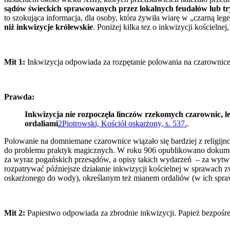
sądów świeckich sprawowanych przez lokalnych feudałów lub tr
to szokująca informacja, dla osoby, która żywiła wiarę w „czarną leg
niż inkwizycje królewskie
. Poniżej kilka tez o inkwizycji kościeln
Mit 1:
Inkwizycja odpowiada za rozpętanie polowania na czarownice
Prawda:
Inkwizycja nie rozpoczęła linczów rzekomych czarownic, l
ordaliami
2
Piotrowski, Kościół oskarżony, s. 537.
.
Polowanie na domniemane czarownice wiązało się bardziej z religijn
do problemu praktyk magicznych. W roku 906 opublikowano doku
za wyraz pogańskich przesądów, a opisy takich wydarzeń – za wytwor
rozpatrywać późniejsze działanie inkwizycji kościelnej w sprawach z
oskarżonego do wody), określanym też mianem ordaliów (w ich sprawie
Mit 2:
Papiestwo odpowiada za zbrodnie inkwizycji. Papież bezpośred