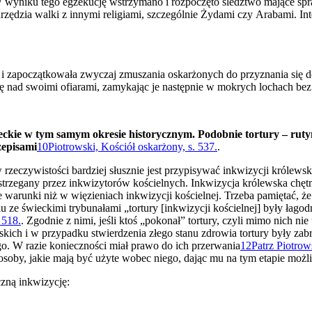
 wyniku tego egzekucję wstrzymano i rozpoczęto śledztwo mające spraw
arzędzia walki z innymi religiami, szczególnie Żydami czy Arabami. Int
r i zapoczątkowała zwyczaj zmuszania oskarżonych do przyznania się d
ę nad swoimi ofiarami, zamykając je następnie w mokrych lochach bez 
 świeckie w tym samym okresie historycznym. Podobnie tortury – r
zepisami
10
Piotrowski, Kościół oskarżony, s. 537.
.
 rzeczywistości bardziej słusznie jest przypisywać inkwizycji królewskie
estrzegany przez inkwizytorów kościelnych. Inkwizycja królewska chęt
 warunki niż w więzieniach inkwizycji kościelnej. Trzeba pamiętać, 
e świeckimi trybunałami „tortury [inkwizycji kościelnej] były łagodn
 518.
. Zgodnie z nimi, jeśli ktoś „pokonał” tortury, czyli mimo nich n
ich i w przypadku stwierdzenia złego stanu zdrowia tortury były zabr
go. W razie konieczności miał prawo do ich przerwania
12
Patrz Piotrow
osoby, jakie mają być użyte wobec niego, dając mu na tym etapie moż
zną inkwizycję: