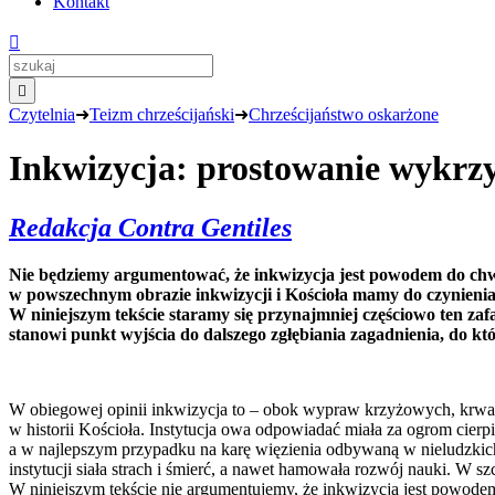
Kontakt


Czytelnia
➜
Teizm chrześcijański
➜
Chrześcijaństwo oskarżone
Inkwizycja: prostowanie wykrz
Redakcja Contra Gentiles
Nie będziemy argumentować, że inkwizycja jest powodem do chwały
w powszechnym obrazie inkwizycji i Kościoła mamy do czynieni
W niniejszym tekście staramy się przynajmniej częściowo ten zaf
stanowi punkt wyjścia do dalszego zgłębiania zagadnienia, do kt
W obiegowej opinii inkwizycja to – obok wypraw krzyżowych, krwawe
w historii Kościoła. Instytucja owa odpowiadać miała za ogrom cie
a w najlepszym przypadku na karę więzienia odbywaną w nieludzkich 
instytucji siała strach i śmierć, a nawet hamowała rozwój nauki. W
W niniejszym tekście nie argumentujemy, że inkwizycja jest powode