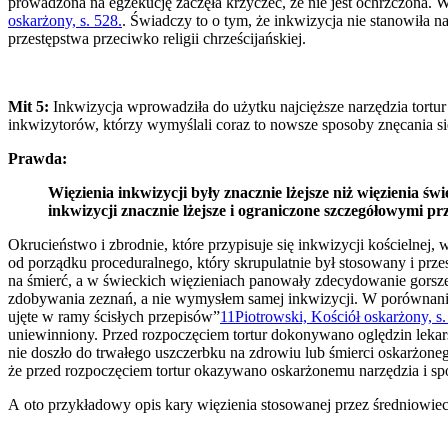
prowadzona na egzekucję zaczęła krzyczeć, że nie jest ochrzczona. W
oskarżony, s. 528.
. Świadczy to o tym, że inkwizycja nie stanowiła n
przestępstwa przeciwko religii chrześcijańskiej.
Mit 5:
Inkwizycja wprowadziła do użytku najcięższe narzędzia tortu
inkwizytorów, którzy wymyślali coraz to nowsze sposoby znęcania si
Prawda:
Więzienia inkwizycji były znacznie lżejsze niż więzienia
inkwizycji znacznie lżejsze i ograniczone szczegółowymi pr
Okrucieństwo i zbrodnie, które przypisuje się inkwizycji kościelnej, w
od porządku proceduralnego, który skrupulatnie był stosowany i prz
na śmierć, a w świeckich więzieniach panowały zdecydowanie gorsze
zdobywania zeznań, a nie wymysłem samej inkwizycji. W porównaniu z
ujęte w ramy ścisłych przepisów”
11
Piotrowski, Kościół oskarżony, s.
uniewinniony. Przed rozpoczęciem tortur dokonywano oględzin lekarsk
nie doszło do trwałego uszczerbku na zdrowiu lub śmierci oskarżone
że przed rozpoczęciem tortur okazywano oskarżonemu narzędzia i sp
A oto przykładowy opis kary więzienia stosowanej przez średniowiec