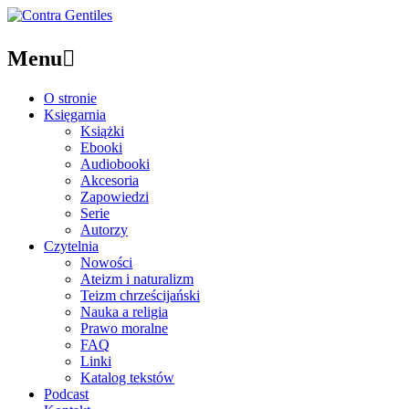
Menu

O stronie
Księgarnia
Książki
Ebooki
Audiobooki
Akcesoria
Zapowiedzi
Serie
Autorzy
Czytelnia
Nowości
Ateizm i naturalizm
Teizm chrześcijański
Nauka a religia
Prawo moralne
FAQ
Linki
Katalog tekstów
Podcast