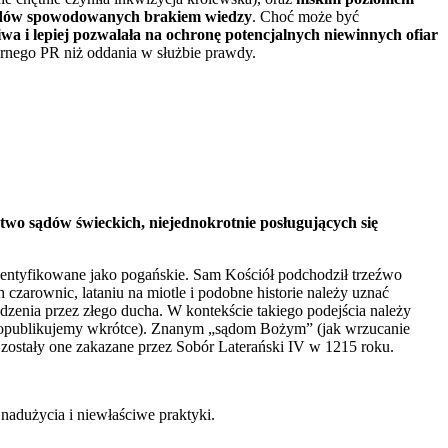
błędów spowodowanych brakiem wiedzy
. Choć może być
iwa i lepiej pozwalała na ochronę potencjalnych niewinnych ofiar
zarnego PR niż oddania w służbie prawdy.
two sądów świeckich, niejednokrotnie posługujących się
identyfikowane jako pogańskie. Sam Kościół podchodził trzeźwo
h czarownic, lataniu na miotle i podobne historie należy uznać
dzenia przez złego ducha. W kontekście takiego podejścia należy
 opublikujemy wkrótce). Znanym „sądom Bożym” (jak wrzucanie
t zostały one zakazane przez Sobór Laterański IV w 1215 roku.
nadużycia i niewłaściwe praktyki.