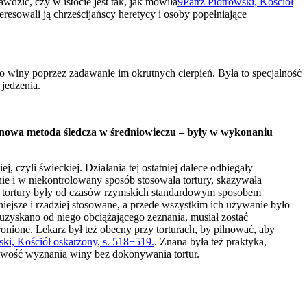
dzić, czy w istocie jest tak, jak mówiła
9
Patrz Piotrowski, Kościół
eresowali ją chrześcijańscy heretycy i osoby popełniające
o winy poprzez zadawanie im okrutnych cierpień. Była to specjalność
jedzenia.
utynowa metoda śledcza w średniowieczu – były w wykonaniu
j, czyli świeckiej. Działania tej ostatniej dalece odbiegały
nie i w niekontrolowany sposób stosowała tortury, skazywała
że tortury były od czasów rzymskich standardowym sposobem
iejsze i rzadziej stosowane, a przede wszystkim ich używanie było
ie uzyskano od niego obciążającego zeznania, musiał zostać
onione. Lekarz był też obecny przy torturach, by pilnować, aby
ski, Kościół oskarżony, s. 518−519.
. Znana była też praktyka,
liwość wyznania winy bez dokonywania tortur.