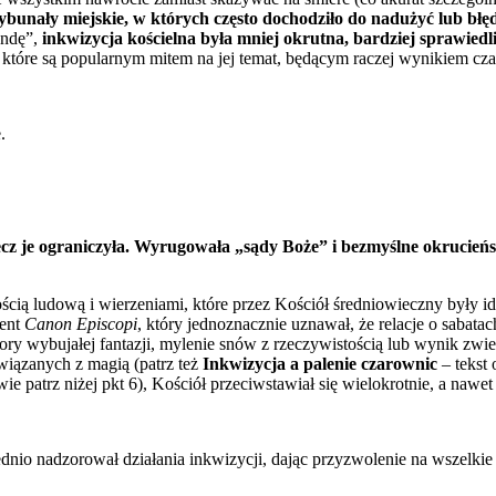
ybunały miejskie, w których często dochodziło do nadużyć lub 
endę”,
inkwizycja kościelna była mniej okrutna, bardziej sprawiedl
ej, które są popularnym mitem na jej temat, będącym raczej wynikiem c
.
ecz je ograniczyła. Wyrugowała „sądy Boże” i bezmyślne okrucieńs
ością ludową i wierzeniami, które przez Kościół średniowieczny były 
ment
Canon Episcopi
, który jednoznacznie uznawał, że relacje o sabatac
y wybujałej fantazji, mylenie snów z rzeczywistością lub wynik zwie
wiązanych z magią (patrz też
Inkwizycja a palenie czarownic
– tekst
 patrz niżej pkt 6), Kościół przeciwstawiał się wielokrotnie, a nawe
nio nadzorował działania inkwizycji, dając przyzwolenie na wszelkie 