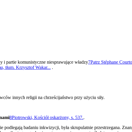
y i partie komunistyczne niesprawujące władzy
7
Patrz Stéphane Courto
, tłum. Krzysztof Wakar...
.
ów innych religii na chrześcijaństwo przy użyciu siły.
anami
8
Piotrowski, Kościół oskarżony, s. 537.
.
nie podlegają badaniu inkwizycji, była skrupulatnie przestrzegana. Zn