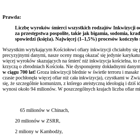
Prawda:
Liczbę wyroków śmierci wszystkich rodzajów Inkwizycji ocen
za przestępstwa pospolite, takie jak bigamia, sodomia, kra
spowiedzi (księża). Najwięcej (1–1,5%) procesów kończyło
Wszystkim wytykającym Kościołowi ofiary inkwizycji chciałoby się po
precyzyjnymi danymi, nasze oceny mogą okazać się jedynie karykatur
więcej wyroków skazujących na śmierć niż inkwizycja kościelna, to rz
krzyczą o zbrodniach Kościoła. Nie dysponujemy dokładnymi danym
w ciągu 700 lat!
Groza inkwizycji blednie w świetle terroru i masak
czasie pochłonęła więcej ofiar niż cała inkwizycja), czystkami w 
się, że szczególnie komunizm, z którego ateistyczną ideologią i dzi
wynosi około 94 milionów. W poszczególnych krajach liczba ofiar m
65 milionów w Chinach,
20 milionów w ZSRR,
2 miliony w Kambodży,