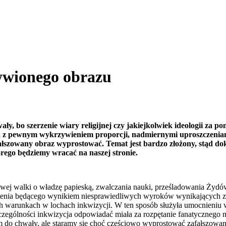
ywionego obrazu
, bo szerzenie wiary religijnej czy jakiejkolwiek ideologii za p
a z pewnym wykrzywieniem proporcji, nadmiernymi uproszczeniami
ałszowany obraz wyprostować. Temat jest bardzo złożony, stąd dok
órego będziemy wracać na naszej stronie.
j walki o władzę papieską, zwalczania nauki, prześladowania Żydów 
rpienia będącego wynikiem niesprawiedliwych wyroków wynikających z 
warunkach w lochach inkwizycji. W ten sposób służyła umocnieniu wła
 szczególności inkwizycja odpowiadać miała za rozpętanie fanatyczneg
m do chwały, ale staramy się choć częściowo wyprostować zafałszowan