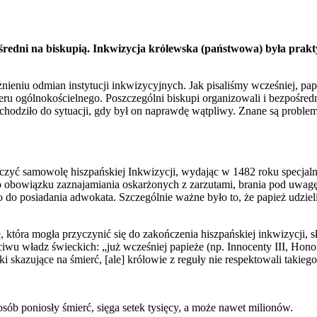
redni na biskupią. Inkwizycja królewska (państwowa) była praktyc
żnieniu odmian instytucji inkwizycyjnych. Jak pisaliśmy wcześniej, p
u ogólnokościelnego. Poszczególni biskupi organizowali i bezpośredn
ochodziło do sytuacji, gdy był on naprawdę wątpliwy. Znane są probl
yć samowolę hiszpańskiej Inkwizycji, wydając w 1482 roku specjalną 
o obowiązku zaznajamiania oskarżonych z zarzutami, brania pod uwagę 
o posiadania adwokata. Szczególnie ważne było to, że papież udzielił
która mogła przyczynić się do zakończenia hiszpańskiej inkwizycji, sł
ciwu władz świeckich: „już wcześniej papieże (np. Innocenty III, Honor
 skazujące na śmierć, [ale] królowie z reguły nie respektowali takieg
posób poniosły śmierć, sięga setek tysięcy, a może nawet milionów.