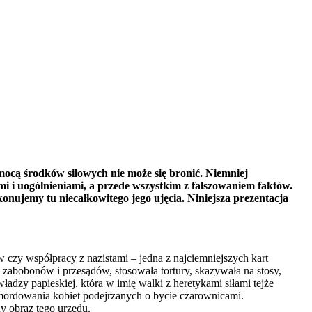
omocą środków siłowych nie może się bronić. Niemniej
 i uogólnieniami, a przede wszystkim z fałszowaniem faktów.
onujemy tu niecałkowitego jego ujęcia. Niniejsza prezentacja
czy współpracy z nazistami – jedna z najciemniejszych kart
zabobonów i przesądów, stosowała tortury, skazywała na stosy,
dzy papieskiej, która w imię walki z heretykami siłami tejże
o mordowania kobiet podejrzanych o bycie czarownicami.
y obraz tego urzędu.