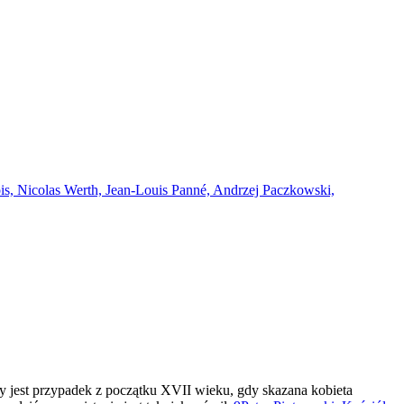
is, Nicolas Werth, Jean-Louis Panné, Andrzej Paczkowski,
any jest przypadek z początku XVII wieku, gdy skazana kobieta