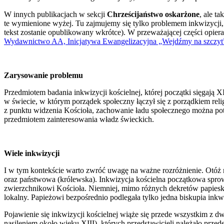
W innych publikacjach w sekcji
Chrześcijaństwo oskarżone
, ale t
te wymienione wyżej. Tu zajmujemy się tylko problemem inkwizycji, 
tekst zostanie opublikowany wkrótce). W przeważającej części opieram
Wydawnictwo AA, Inicjatywa Ewangelizacyjna „Wejdźmy na szcz
Zarysowanie problemu
Przedmiotem badania inkwizycji kościelnej, której początki sięgają X
w świecie, w którym porządek społeczny łączył się z porządkiem rel
z punktu widzenia Kościoła, zachowanie ładu społecznego można pot
przedmiotem zainteresowania władz świeckich.
Wiele inkwizycji
I w tym kontekście warto zwróć uwagę na ważne rozróżnienie. Otóż mó
oraz państwowa (królewska). Inkwizycja kościelna początkowa sprowa
zwierzchnikowi Kościoła. Niemniej, mimo różnych dekretów papieski
lokalny. Papieżowi bezpośrednio podlegała tylko jedna biskupia in
Pojawienie się inkwizycji kościelnej wiąże się przede wszystkim z
nasileniem około wieku XIII), których przedstawicieli należało prze