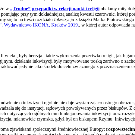
akże w
„Trudne” przypadki w relacji nauki i religii
obalamy mity doty
pomijając przy tym dokładniejszą analizę kwestii czarownic, której p
y się tu na treści rozdziału
Inkwizycja
z książki Marka Piotrowskieg
yt”, Wydawnictwo IKONA, Kraków 2019.
, w której autor odpowiada 
III wieku, były herezja i takie wykroczenia przeciwko religii, jak big
igijnym, działania inkwizycji były motywowane troską zarówno o zacho
raktować jedynie jako środek do celu związanego z przeznaczeniem cz
wienie o inkwizycji ogólnie nie daje wystarczająco ostrego obrazu syt
dzała się do instytucji sądowych powoływanych przez biskupów. Z cza
ch dotyczących ogólnych ram funkcjonowania inkwizycji oraz rozsyłan
kwizycja, mianowicie rzymska, gdyż był on biskupem Rzymu. Inkwizycj
 dwoma zjawiskami społecznymi średniowiecznej Europy:
rozpowszechni
de wszystkim nawrócić zamiast skazywać na śmierć (co akurat szczególn