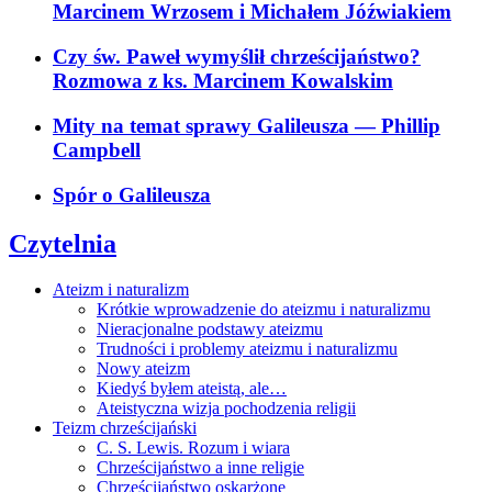
Marcinem Wrzosem i Michałem Jóźwiakiem
Czy św. Paweł wymyślił chrześcijaństwo?
Rozmowa z ks. Marcinem Kowalskim
Mity na temat sprawy Galileusza
— Phillip
Campbell
Spór o Galileusza
Czytelnia
Ateizm i naturalizm
Krótkie wprowadzenie do ateizmu i naturalizmu
Nieracjonalne podstawy ateizmu
Trudności i problemy ateizmu i naturalizmu
Nowy ateizm
Kiedyś byłem ateistą, ale…
Ateistyczna wizja pochodzenia religii
Teizm chrześcijański
C. S. Lewis. Rozum i wiara
Chrześcijaństwo a inne religie
Chrześcijaństwo oskarżone