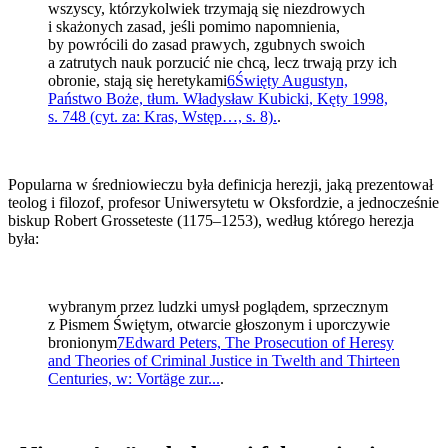
wszyscy, którzykolwiek trzymają się niezdrowych
i skażonych zasad, jeśli pomimo napomnienia,
by powrócili do zasad prawych, zgubnych swoich
a zatrutych nauk porzucić nie chcą, lecz trwają przy ich
obronie, stają się heretykami
6
Święty Augustyn,
Państwo Boże, tłum. Władysław Kubicki, Kęty 1998,
s. 748 (cyt. za: Kras, Wstęp…, s. 8).
.
Popularna w średniowieczu była definicja herezji, jaką prezentował
teolog i filozof, profesor Uniwersytetu w Oksfordzie, a jednocześnie
biskup Robert Grosseteste (1175–1253), według którego herezja
była:
wybranym przez ludzki umysł poglądem, sprzecznym
z Pismem Świętym, otwarcie głoszonym i uporczywie
bronionym
7
Edward Peters, The Prosecution of Heresy
and Theories of Criminal Justice in Twelth and Thirteen
Centuries, w: Vortäge zur...
.