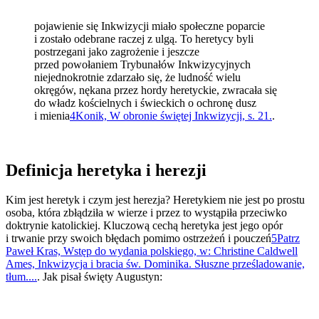
pojawienie się Inkwizycji miało społeczne poparcie
i zostało odebrane raczej z ulgą. To heretycy byli
postrzegani jako zagrożenie i jeszcze
przed powołaniem Trybunałów Inkwizycyjnych
niejednokrotnie zdarzało się, że ludność wielu
okręgów, nękana przez hordy heretyckie, zwracała się
do władz kościelnych i świeckich o ochronę dusz
i mienia
4
Konik, W obronie świętej Inkwizycji, s. 21.
.
Definicja heretyka i herezji
Kim jest heretyk i czym jest herezja? Heretykiem nie jest po prostu
osoba, która zbłądziła w wierze i przez to wystąpiła przeciwko
doktrynie katolickiej. Kluczową cechą heretyka jest jego opór
i trwanie przy swoich błędach pomimo ostrzeżeń i pouczeń
5
Patrz
Paweł Kras, Wstęp do wydania polskiego, w: Christine Caldwell
Ames, Inkwizycja i bracia św. Dominika. Słuszne prześladowanie,
tłum....
. Jak pisał święty Augustyn: