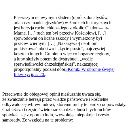
Pierwszym uchwytnym śladem (oprócz donatystów,
arian czy manichejczyków) w źródłach historycznych
jest herezja ruchu chłopskiego z okolic Chalons-sur-
Marne. […] ruch ten był przeciw Kościołowi, […]
spowodował on liczne szkody i wymierzony był
przeciw wiernym. […] [Nakazywał] neofitom
praktykować ubóstwo i „życie proste”, najczęściej
kosztem innych. Grabiono więc co bogatsze regiony,
a łupy służyły potem do dystrybucji „wedle
sprawiedliwości chrześcijańskiej”, nakazującej
proporcjonalny podział dóbr
3
Konik, W obronie świętej
Inkwizycji, s. 20.
.
Przeciwnie do obiegowej opinii niesłusznie uważa się,
że zwalczanie herezji przez władze państwowe i kościelne
odbywało się wbrew ludowi, któremu ruchy te bardzo odpowiadały.
Grabieżcza i często świętokradzka działalności tych ruchów
spotykała się z oporem ludu, wywołując niepokoje i często
samosądy. Ze względu na te problemy: