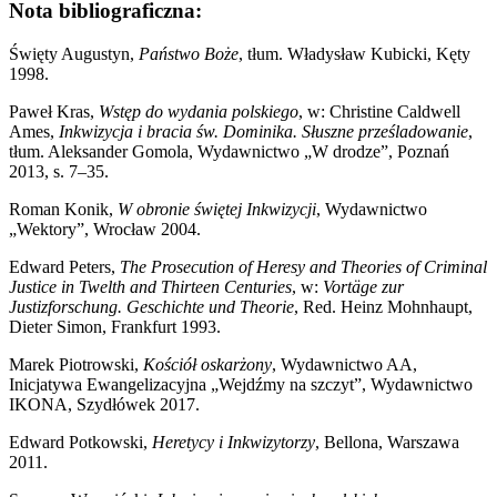
Nota bibliograficzna:
Święty Augustyn,
Państwo Boże
, tłum. Władysław Kubicki, Kęty
1998.
Paweł Kras,
Wstęp do wydania polskiego
, w: Christine Caldwell
Ames,
Inkwizycja i bracia św. Dominika. Słuszne prześladowanie
,
tłum. Aleksander Gomola, Wydawnictwo „W drodze”, Poznań
2013, s. 7–35.
Roman Konik,
W obronie świętej Inkwizycji
, Wydawnictwo
„Wektory”, Wrocław 2004.
Edward Peters,
The Prosecution of Heresy and Theories of Criminal
Justice in Twelth and Thirteen Centuries
, w:
Vortäge zur
Justizforschung. Geschichte und Theorie
, Red. Heinz Mohnhaupt,
Dieter Simon, Frankfurt 1993.
Marek Piotrowski,
Kościół oskarżony
, Wydawnictwo AA,
Inicjatywa Ewangelizacyjna „Wejdźmy na szczyt”, Wydawnictwo
IKONA, Szydłówek 2017.
Edward Potkowski,
Heretycy i Inkwizytorzy
, Bellona, Warszawa
2011.