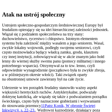
Atak na ustrój społeczny
Ustrojem społeczno-gospodarczym średniowiecznej Europy był
feudalizm opierający się na idei hierarchicznej zależności jednostek.
Wiązał się z podziałem społeczeństwa na trzy stany:
duchowieństwo, rycerstwo i chłopstwo. Istotnym elementem
systemu była zależność między wasalem a jego seniorem. Wasal,
zwykle lokalny wojownik, podległy swojemu seniorowi, czyli
często możnowładca będący władcą zamku, grodu, klasztoru
czy innej instytucji, zobowiązywał się w akcie znanym jako hołd
lenny do wiernej służby swemu panu (pomocy militarnej i innego
potrzebnego wsparcia). Otrzymywał za to tzw. lenno, czyli
odpowiednie wynagrodzenie (początkowo była to zwykle zbroja,
a w późniejszym okresie włości). Taki związek oparty
na obustronnej umowie zawierany był na całe życie.
Uderzenie w ten porządek feudalny stanowiło ważny aspekt
większości heretyckich ruchów. Antyklerykalne, podważały
doktrynę katolicką, ale wiązały się także z podważaniem porządku
świeckiego, często były naznaczone grabieżami i wezwaniami
do stosowania przemocy
11
Patrz Konik, W obronie Świętej
Inkwizycji, s. 22–23.
. Wędrowni kaznodzieje, działający poza