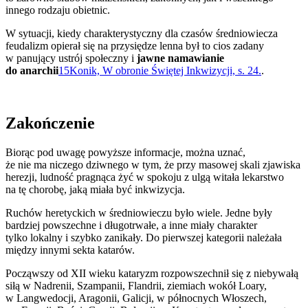
innego rodzaju obietnic.
W sytuacji, kiedy charakterystyczny dla czasów średniowiecza
feudalizm opierał się na przysiędze lenna był to cios zadany
w panujący ustrój społeczny i
jawne namawianie
do anarchii
15
Konik, W obronie Świętej Inkwizycji, s. 24.
.
Zakończenie
Biorąc pod uwagę powyższe informacje, można uznać,
że nie ma niczego dziwnego w tym, że przy masowej skali zjawiska
herezji, ludność pragnąca żyć w spokoju z ulgą witała lekarstwo
na tę chorobę, jaką miała być inkwizycja.
Ruchów heretyckich w średniowieczu było wiele. Jedne były
bardziej powszechne i długotrwałe, a inne miały charakter
tylko lokalny i szybko zanikały. Do pierwszej kategorii należała
między innymi sekta katarów.
Począwszy od XII wieku kataryzm rozpowszechnił się z niebywałą
siłą w Nadrenii, Szampanii, Flandrii, ziemiach wokół Loary,
w Langwedocji, Aragonii, Galicji, w północnych Włoszech,