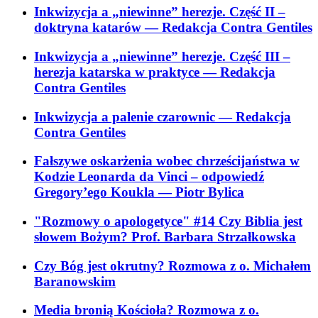
Inkwizycja a „niewinne” herezje. Część II –
doktryna katarów
— Redakcja Contra Gentiles
Inkwizycja a „niewinne” herezje. Część III –
herezja katarska w praktyce
— Redakcja
Contra Gentiles
Inkwizycja a palenie czarownic
— Redakcja
Contra Gentiles
Fałszywe oskarżenia wobec chrześcijaństwa w
Kodzie Leonarda da Vinci – odpowiedź
Gregory’ego Koukla
— Piotr Bylica
"Rozmowy o apologetyce" #14 Czy Biblia jest
słowem Bożym? Prof. Barbara Strzałkowska
Czy Bóg jest okrutny? Rozmowa z o. Michałem
Baranowskim
Media bronią Kościoła? Rozmowa z o.