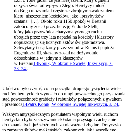
Eon z Toile głosił, że jest Mesjaszem, który ogniem
oczyści świat od wpływu Złego. Heretycy miłość
do Boga utożsamiali często ze zbrojnym zwalczaniem
kleru, niszczeniem kościołów, jako „przybytków
szatana” […]. Około roku 1150 spokój w Bretanii
zakłócony został przez herezję Eudo de Stelli,
który jako przywódca charyzmatycznego ruchu
ubogich przez trzy lata napadał na kościoły i klasztory
dopuszczając się licznych aktów świętokradztwa.
Schwytany i osądzony przez synod w Reims i papieża
Eugeniusza III, skazany został na dożywotnie
odosobnienie w jednym z klasztorów
w Bretanii
13
Konik, W obronie Świętej Inkwizycji, s.
23–24.
.
Ubóstwo było czymś, co na początku drugiego tysiąclecia wiele
ruchów heretyckich wynosiło do rangi powszechnego przykazania,
stąd powszechność grabieży i rabunków połączonych z gwałtem
i przemocą
14
Patrz Konik, W obronie Świętej Inkwizycji, s. 24.
.
Ważnym antyspołecznym postulatem wspólnym wielu ruchom
heretyckim było zakazywanie składania przysiąg i zachęcanie
do uznania tych już złożonych za nieważne i zbędne. Dotyczyło
to zarówno ślubów małżeńskich, zakonnych, jak i wszelkiego