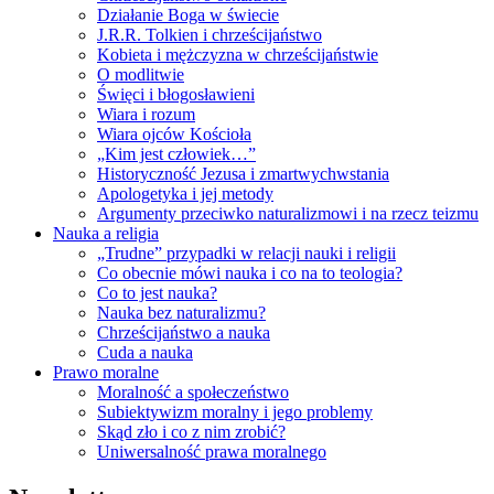
Działanie Boga w świecie
J.R.R. Tolkien i chrześcijaństwo
Kobieta i mężczyzna w chrześcijaństwie
O modlitwie
Święci i błogosławieni
Wiara i rozum
Wiara ojców Kościoła
„Kim jest człowiek…”
Historyczność Jezusa i zmartwychwstania
Apologetyka i jej metody
Argumenty przeciwko naturalizmowi i na rzecz teizmu
Nauka a religia
„Trudne” przypadki w relacji nauki i religii
Co obecnie mówi nauka i co na to teologia?
Co to jest nauka?
Nauka bez naturalizmu?
Chrześcijaństwo a nauka
Cuda a nauka
Prawo moralne
Moralność a społeczeństwo
Subiektywizm moralny i jego problemy
Skąd zło i co z nim zrobić?
Uniwersalność prawa moralnego