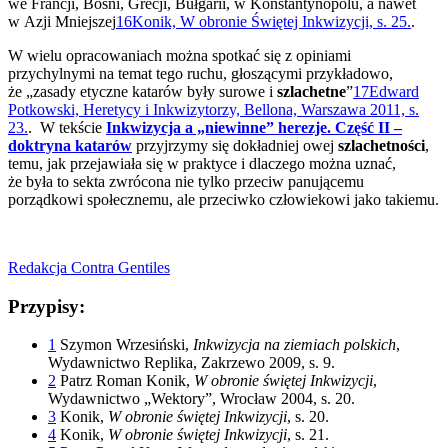
we Francji, Bośni, Grecji, Bułgarii, w Konstantynopolu, a nawet
w Azji Mniejszej
16
Konik, W obronie Świętej Inkwizycji, s. 25.
.
W wielu opracowaniach można spotkać się z opiniami
przychylnymi na temat tego ruchu, głoszącymi przykładowo,
że „zasady etyczne katarów były surowe i
szlachetne
”
17
Edward
Potkowski, Heretycy i Inkwizytorzy, Bellona, Warszawa 2011, s.
23.
. W tekście
Inkwizycja a „niewinne” herezje. Część II –
doktryna katarów
przyjrzymy się dokładniej owej
szlachetności
,
temu, jak przejawiała się w praktyce i dlaczego można uznać,
że była to sekta zwrócona nie tylko przeciw panującemu
porządkowi społecznemu, ale przeciwko człowiekowi jako takiemu.
Redakcja Contra Gentiles
Przypisy:
1
Szymon Wrzesiński,
Inkwizycja na ziemiach polskich
,
Wydawnictwo Replika, Zakrzewo 2009, s. 9.
2
Patrz Roman Konik,
W obronie świętej Inkwizycji
,
Wydawnictwo „Wektory”, Wrocław 2004, s. 20.
3
Konik,
W obronie świętej Inkwizycji
, s. 20.
4
Konik,
W obronie świętej Inkwizycji
, s. 21.