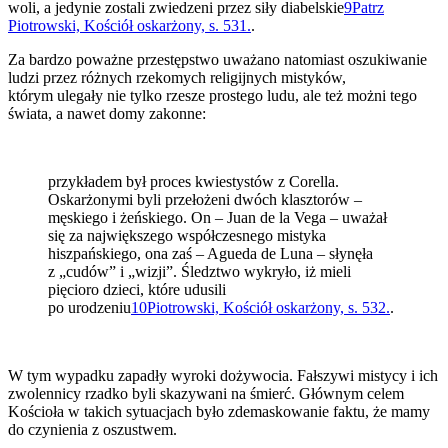
woli, a jedynie zostali zwiedzeni przez siły diabelskie
9
Patrz
Piotrowski, Kościół oskarżony, s. 531.
.
Za bardzo poważne przestępstwo uważano natomiast oszukiwanie
ludzi przez różnych rzekomych religijnych mistyków,
którym ulegały nie tylko rzesze prostego ludu, ale też możni tego
świata, a nawet domy zakonne:
przykładem był proces kwiestystów z Corella.
Oskarżonymi byli przełożeni dwóch klasztorów –
męskiego i żeńskiego. On – Juan de la Vega – uważał
się za największego współczesnego mistyka
hiszpańskiego, ona zaś – Agueda de Luna – słynęła
z „cudów” i „wizji”. Śledztwo wykryło, iż mieli
pięcioro dzieci, które udusili
po urodzeniu
10
Piotrowski, Kościół oskarżony, s. 532.
.
W tym wypadku zapadły wyroki dożywocia. Fałszywi mistycy i ich
zwolennicy rzadko byli skazywani na śmierć. Głównym celem
Kościoła w takich sytuacjach było zdemaskowanie faktu, że mamy
do czynienia z oszustwem.