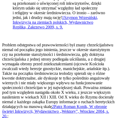
są przekonani o uświęconej roli inkwizytorów, dzięki
którym udało się utrzymać względny ład społeczny
i religijny w okresie średniowiecza. O ironio – zarówno
jedni, jak i drudzy mają rację!
1
Szymon Wrzesiński,
Inkwizycja na ziemiach polskich, Wydawnictwo
Replika, Zakrzewo 2009, s. 9.
Problem odstępstwa od prawowierności był znany chrześcijaństwu
niemal od początku jego istnienia, jeszcze w okresie starożytnym
czy na przełomie starożytności i średniowiecza, gdy doktryna
chrześcijańska z jednej strony podlegała uściślaniu, a z drugiej
wymagała obrony przed zniekształceniami (ojcowie Kościoła
zwalczali wtedy herezje gnostyckie, manichejskie, ariańskie itp.).
Także na początku średniowiecza teolodzy spierali się o różne
kwestie doktrynalne, ale dyskusje te tylko pośrednio angażowały
wiernych i nie miały większego wpływu na funkcjonowanie
społeczności chrześcijan w jej największej skali. Poważna zmiana
pod tym względem nastąpiła około X wieku, z jeszcze większym
nasileniem w wiekach XII i XIII. Od X wieku do Rzymu docierały
niemal z każdego zakątka Europy informacje o ruchach heretyckich
działających na masową skalę
2
Patrz Roman Konik, W obronie
świętej Inkwizycji, Wydawnictwo „Wektory”, Wrocław 2004, s.
20.
: