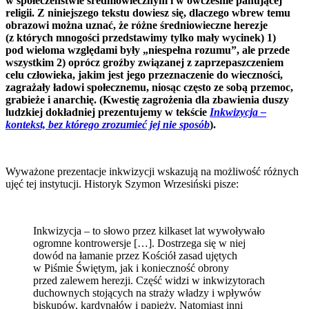
w społeczeństwie średniowiecznym i w ówcześnie panującej
religii. Z niniejszego tekstu dowiesz się, dlaczego wbrew temu
obrazowi można uznać, że różne średniowieczne herezje
(z których mnogości przedstawimy tylko mały wycinek) 1)
pod wieloma względami były „niespełna rozumu”, ale przede
wszystkim 2) oprócz groźby związanej z zaprzepaszczeniem
celu człowieka, jakim jest jego przeznaczenie do wieczności,
zagrażały ładowi społecznemu, niosąc często ze sobą przemoc,
grabieże i anarchię. (Kwestię zagrożenia dla zbawienia duszy
ludzkiej dokładniej prezentujemy w tekście
Inkwizycja –
kontekst, bez którego zrozumieć jej nie sposób
).
Wyważone prezentacje inkwizycji wskazują na możliwość różnych
ujęć tej instytucji. Historyk Szymon Wrzesiński pisze:
Inkwizycja – to słowo przez kilkaset lat wywoływało
ogromne kontrowersje […]. Dostrzega się w niej
dowód na łamanie przez Kościół zasad ujętych
w Piśmie Świętym, jak i konieczność obrony
przed zalewem herezji. Część widzi w inkwizytorach
duchownych stojących na straży władzy i wpływów
biskupów, kardynałów i papieży. Natomiast inni