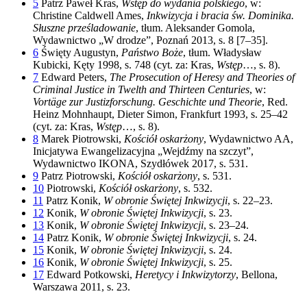
5
Patrz Paweł Kras,
Wstęp do wydania polskiego
, w:
Christine Caldwell Ames,
Inkwizycja i bracia św. Dominika.
Słuszne prześladowanie
, tłum. Aleksander Gomola,
Wydawnictwo „W drodze”, Poznań 2013, s. 8 [7–35].
6
Święty Augustyn,
Państwo Boże
, tłum. Władysław
Kubicki, Kęty 1998, s. 748 (cyt. za: Kras,
Wstęp
…, s. 8).
7
Edward Peters,
The Prosecution of Heresy and Theories of
Criminal Justice in Twelth and Thirteen Centuries
, w:
Vortäge zur Justizforschung. Geschichte und Theorie
, Red.
Heinz Mohnhaupt, Dieter Simon, Frankfurt 1993, s. 25–42
(cyt. za: Kras,
Wstęp
…, s. 8).
8
Marek Piotrowski,
Kościół oskarżony
, Wydawnictwo AA,
Inicjatywa Ewangelizacyjna „Wejdźmy na szczyt”,
Wydawnictwo IKONA, Szydłówek 2017, s. 531.
9
Patrz Piotrowski,
Kościół oskarżony
, s. 531.
10
Piotrowski,
Kościół oskarżony
, s. 532.
11
Patrz Konik,
W obronie Świętej Inkwizycji
, s. 22–23.
12
Konik,
W obronie Świętej Inkwizycji
, s. 23.
13
Konik,
W obronie Świętej Inkwizycji
, s. 23–24.
14
Patrz Konik,
W obronie Świętej Inkwizycji
, s. 24.
15
Konik,
W obronie Świętej Inkwizycji
, s. 24.
16
Konik,
W obronie Świętej Inkwizycji
, s. 25.
17
Edward Potkowski,
Heretycy i Inkwizytorzy
, Bellona,
Warszawa 2011, s. 23.