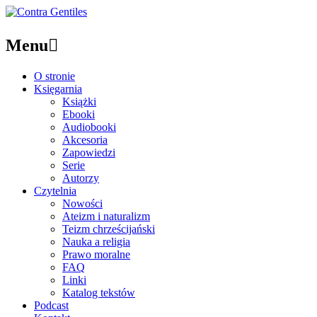
Menu

O stronie
Księgarnia
Książki
Ebooki
Audiobooki
Akcesoria
Zapowiedzi
Serie
Autorzy
Czytelnia
Nowości
Ateizm i naturalizm
Teizm chrześcijański
Nauka a religia
Prawo moralne
FAQ
Linki
Katalog tekstów
Podcast