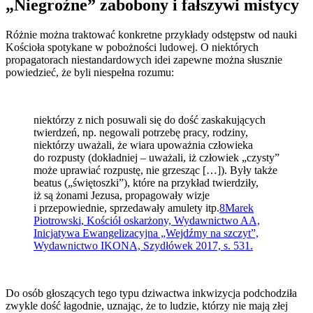
„Niegroźne” zabobony i fałszywi mistycy
Różnie można traktować konkretne przykłady odstępstw od nauki
Kościoła spotykane w pobożności ludowej. O niektórych
propagatorach niestandardowych idei zapewne można słusznie
powiedzieć, że byli niespełna rozumu:
niektórzy z nich posuwali się do dość zaskakujących
twierdzeń, np. negowali potrzebę pracy, rodziny,
niektórzy uważali, że wiara upoważnia człowieka
do rozpusty (dokładniej – uważali, iż człowiek „czysty”
może uprawiać rozpustę, nie grzesząc […]). Były także
beatus („świętoszki”), które na przykład twierdziły,
iż są żonami Jezusa, propagowały wizje
i przepowiednie, sprzedawały amulety itp.
8
Marek
Piotrowski, Kościół oskarżony, Wydawnictwo AA,
Inicjatywa Ewangelizacyjna „Wejdźmy na szczyt”,
Wydawnictwo IKONA, Szydłówek 2017, s. 531.
Do osób głoszących tego typu dziwactwa inkwizycja podchodziła
zwykle dość łagodnie, uznając, że to ludzie, którzy nie mają złej