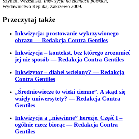
Szymon Wrzesiński,
Inkwizycja na ziemiach polskich
,
Wydawnictwo Replika, Zakrzewo 2009.
Przeczytaj także
Inkwizycja: prostowanie wykrzywionego
obrazu
— Redakcja Contra Gentiles
Inkwizycja – kontekst, bez którego zrozumieć
jej nie sposób
— Redakcja Contra Gentiles
Inkwizytor – diabeł wcielony?
— Redakcja
Contra Gentiles
„Średniowiecze to wieki ciemne”. A skąd się
wzięły uniwersytety?
— Redakcja Contra
Gentiles
Inkwizycja a „niewinne” herezje. Część I –
ogólnie rzecz biorąc
— Redakcja Contra
Gentiles