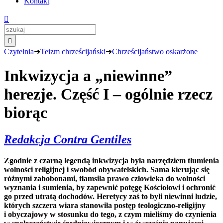
Kontakt


Czytelnia
➜
Teizm chrześcijański
➜
Chrześcijaństwo oskarżone
Inkwizycja a „niewinne”
herezje. Część I – ogólnie rzecz
biorąc
Redakcja Contra Gentiles
Zgodnie z czarną legendą inkwizycja była narzędziem tłumienia
wolności religijnej i swobód obywatelskich. Sama kierując się
różnymi zabobonami, tłamsiła prawo człowieka do wolności
wyznania i sumienia, by zapewnić potęgę Kościołowi i ochronić
go przed utratą dochodów. Heretycy zaś to byli niewinni ludzie,
których szczera wiara stanowiła postęp teologiczno-religijny
i obyczajowy w stosunku do tego, z czym mieliśmy do czynienia