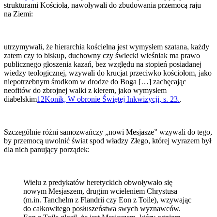
strukturami Kościoła, nawoływali do zbudowania przemocą raju
na Ziemi:
utrzymywali, że hierarchia kościelna jest wymysłem szatana, każdy
zatem czy to biskup, duchowny czy świecki wieśniak ma prawo
publicznego głoszenia kazań, bez względu na stopień posiadanej
wiedzy teologicznej, wzywali do krucjat przeciwko kościołom, jako
niepotrzebnym środkom w drodze do Boga […] zachęcając
neofitów do zbrojnej walki z klerem, jako wymysłem
diabelskim
12
Konik, W obronie Świętej Inkwizycji, s. 23.
.
Szczególnie różni samozwańczy „nowi Mesjasze” wzywali do tego,
by przemocą uwolnić świat spod władzy Złego, której wyrazem był
dla nich panujący porządek:
Wielu z predykatów heretyckich obwoływało się
nowym Mesjaszem, drugim wcieleniem Chrystusa
(m.in. Tanchelm z Flandrii czy Eon z Toile), wzywając
do całkowitego posłuszeństwa swych wyznawców.