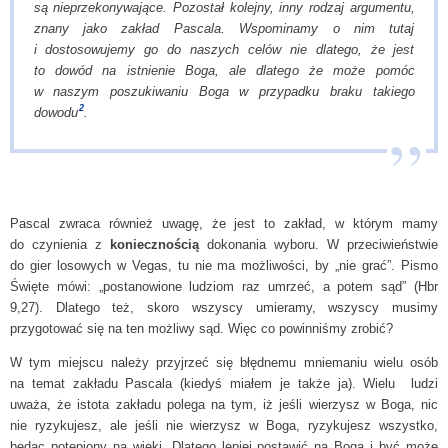
są nieprzekonywające. Pozostał kolejny, inny rodzaj argumentu,
znany jako zakład Pascala. Wspominamy o nim tutaj
i dostosowujemy go do naszych celów nie dlatego, że jest
to dowód na istnienie Boga, ale dlatego że może pomóc
w naszym poszukiwaniu Boga w przypadku braku takiego
2
dowodu
.
Pascal zwraca również uwagę, że jest to zakład, w którym mamy
do czynienia z
koniecznością
dokonania wyboru. W przeciwieństwie
do gier losowych w Vegas, tu nie ma możliwości, by „nie grać”. Pismo
Święte mówi: „postanowione ludziom raz umrzeć, a potem sąd” (Hbr
9,27). Dlatego też, skoro wszyscy umieramy, wszyscy musimy
przygotować się na ten możliwy sąd. Więc co powinniśmy zrobić?
W tym miejscu należy przyjrzeć się błędnemu mniemaniu wielu osób
na temat zakładu Pascala (kiedyś miałem je także ja). Wielu ludzi
uważa, że istota zakładu polega na tym, iż jeśli wierzysz w Boga, nic
nie ryzykujesz, ale jeśli nie wierzysz w Boga, ryzykujesz wszystko,
będąc potępiony na wieki. Dlatego lepiej postawić na Boga i być może