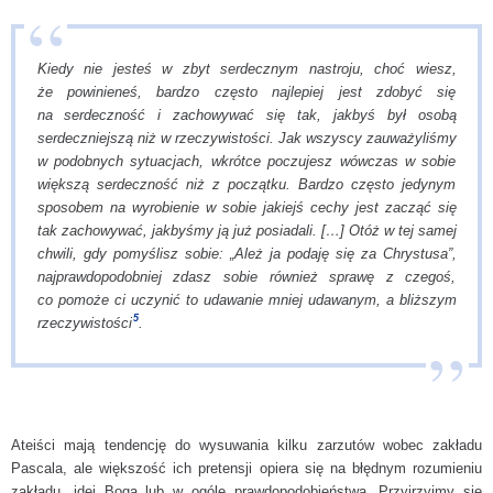
Kiedy nie jesteś w zbyt serdecznym nastroju, choć wiesz,
że powinieneś, bardzo często najlepiej jest zdobyć się
na serdeczność i zachowywać się tak, jakbyś był osobą
serdeczniejszą niż w rzeczywistości. Jak wszyscy zauważyliśmy
w podobnych sytuacjach, wkrótce poczujesz wówczas w sobie
większą serdeczność niż z początku. Bardzo często jedynym
sposobem na wyrobienie w sobie jakiejś cechy jest zacząć się
tak zachowywać, jakbyśmy ją już posiadali. […] Otóż w tej samej
chwili, gdy pomyślisz sobie: „Ależ ja podaję się za Chrystusa”,
najprawdopodobniej zdasz sobie również sprawę z czegoś,
co pomoże ci uczynić to udawanie mniej udawanym, a bliższym
5
rzeczywistości
.
Ateiści mają tendencję do wysuwania kilku zarzutów wobec zakładu
Pascala, ale większość ich pretensji opiera się na błędnym rozumieniu
zakładu, idei Boga lub w ogóle prawdopodobieństwa. Przyjrzyjmy się