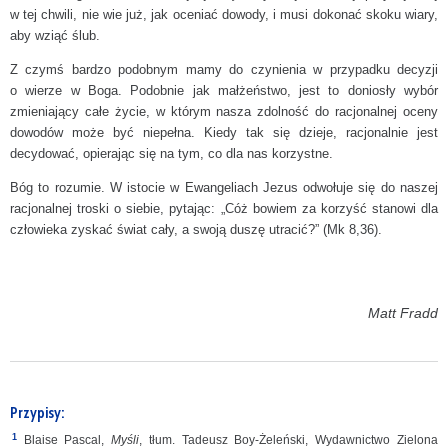
w tej chwili, nie wie już, jak oceniać dowody, i musi dokonać skoku wiary,
aby wziąć ślub.
Z czymś bardzo podobnym mamy do czynienia w przypadku decyzji
o wierze w Boga. Podobnie jak małżeństwo, jest to doniosły wybór
zmieniający całe życie, w którym nasza zdolność do racjonalnej oceny
dowodów może być niepełna. Kiedy tak się dzieje, racjonalnie jest
decydować, opierając się na tym, co dla nas korzystne.
Bóg to rozumie. W istocie w Ewangeliach Jezus odwołuje się do naszej
racjonalnej troski o siebie, pytając: „Cóż bowiem za korzyść stanowi dla
człowieka zyskać świat cały, a swoją duszę utracić?” (Mk 8,36).
Matt Fradd
Przypisy:
1
Blaise Pascal,
Myśli
, tłum. Tadeusz Boy-Żeleński, Wydawnictwo Zielona