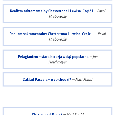
Realizm sakramentalny Chestertona i Lewisa. Część I
— Pavol
Hrabovecký
Realizm sakramentalny Chestertona i Lewisa. Część II
— Pavol
Hrabovecký
Pelagianizm – stara herezja wciąż popularna
— Joe
Heschmeyer
Zakład Pascala – o co chodzi?
— Matt Fradd
— Matt Fradd
Kto stworzył Boga?
— Matt Fradd