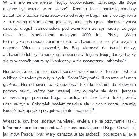
W tym momencie ateista mógłby odpowiedzieć: „Dlaczego dla Boga
miałoby być ważne, w co wierzę?”. Kreeft i Tacelli analizują podobny
zarzut, że w uzależnianiu zbawienia od wiary w Boga mamy do czynienia
z taką samą arbitralnością, jak w sytuacji, gdy ojciec obiecuje synowi
dziesięć drogich samochodów, pod warunkiem że syn wierzy, że jego
ojciec jest Marsjaninem mającym 3000 lat. Piszą: „Wiara
to nie tylko przeświadczenie intelektu, a zbawienie to nie tylko przyszła
nagroda. Wiara to pozwolić, by Bóg wkroczył do twojej duszy,
a zbawienie lub życie wieczne to obecność Boga w twojej duszy. Łączy
7
się to w sposób naturalny i konieczny, a nie zewnętrzny i arbitralny”
.
Nie oznacza to, że nie można spędzić wieczności z Bogiem, jeśli się
w Niego nie uwierzyło w tym życiu. Sobór Watykański II naucza w
Lumen
gentium
: Nie odmawia też Opatrzność Boża koniecznej do zbawienia
pomocy takim, którzy bez własnej winy w ogóle nie doszli jeszcze
do wyraźnego poznania Boga, a usiłują nie bez łaski Bożej, wieść
uczciwe życie. Cokolwiek bowiem znajduje się w nich z dobra i prawdy,
8
Kościół traktuje jako przygotowanie do Ewangelii”
.
Wreszcie, gdy ktoś „postawi na wiarę”, otwiera się na otrzymanie łaski,
która może pomóc mu przetrwać pokusy oddalające od Boga. Co więcej,
jak mówi Pascal, brak wiary oznacza utratę radości i pocieszenia, jakie