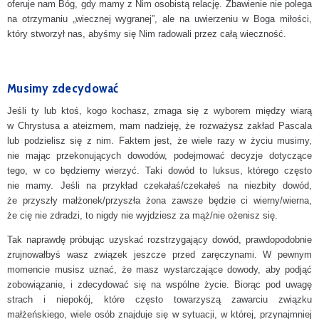
oferuje nam Bóg, gdy mamy z Nim osobistą relację. Zbawienie nie polega
na otrzymaniu „wiecznej wygranej”, ale na uwierzeniu w Boga miłości,
który stworzył nas, abyśmy się Nim radowali przez całą wieczność.
Musimy zdecydować
Jeśli ty lub ktoś, kogo kochasz, zmaga się z wyborem między wiarą
w Chrystusa a ateizmem, mam nadzieję, że rozważysz zakład Pascala
lub podzielisz się z nim. Faktem jest, że wiele razy w życiu musimy,
nie mając przekonujących dowodów, podejmować decyzje dotyczące
tego, w co będziemy wierzyć. Taki dowód to luksus, którego często
nie mamy. Jeśli na przykład czekałaś/czekałeś na niezbity dowód,
że przyszły małżonek/przyszła żona zawsze będzie ci wierny/wierna,
że cię nie zdradzi, to nigdy nie wyjdziesz za mąż/nie ożenisz się.
Tak naprawdę próbując uzyskać rozstrzygający dowód, prawdopodobnie
zrujnowałbyś wasz związek jeszcze przed zaręczynami. W pewnym
momencie musisz uznać, że masz wystarczające dowody, aby podjąć
zobowiązanie, i zdecydować się na wspólne życie. Biorąc pod uwagę
strach i niepokój, które często towarzyszą zawarciu związku
małżeńskiego, wiele osób znajduje się w sytuacji, w której, przynajmniej