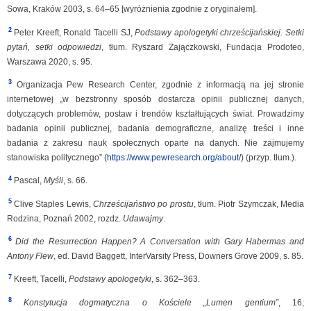
Sowa, Kraków 2003, s. 64–65 [wyróżnienia zgodnie z oryginałem].
2
Peter Kreeft, Ronald Tacelli SJ,
Podstawy apologetyki chrześcijańskiej. Setki
pytań, setki odpowiedzi
, tłum. Ryszard Zajączkowski, Fundacja Prodoteo,
Warszawa 2020, s. 95.
3
Organizacja Pew Research Center, zgodnie z informacją na jej stronie
internetowej „w bezstronny sposób dostarcza opinii publicznej danych,
dotyczących problemów, postaw i trendów kształtujących świat. Prowadzimy
badania opinii publicznej, badania demograficzne, analizę treści i inne
badania z zakresu nauk społecznych oparte na danych. Nie zajmujemy
stanowiska politycznego” (
https://www.pewresearch.org/about/
) (przyp. tłum.).
4
Pascal,
Myśli
, s. 66.
5
Clive Staples Lewis,
Chrześcijaństwo po prostu
, tłum. Piotr Szymczak, Media
Rodzina, Poznań 2002, rozdz.
Udawajmy
.
6
Did the Resurrection Happen? A Conversation with Gary Habermas and
Antony Flew
, ed. David Baggett, InterVarsity Press, Downers Grove 2009, s. 85.
7
Kreeft, Tacelli,
Podstawy apologetyki
, s. 362–363.
8
Konstytucja dogmatyczna o Kościele „Lumen gentium”
, 16;