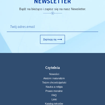
NEWSLETTER
Bądź na bieżąco i zapisz się na nasz Newsletter.
Zapisuję się
Czytelnia
Nowości
Ateizm i naturalizm
Teizm chrześcijański
Nauka a religia
Prawo moralne
FAQ
Linki
Katalog tekstów