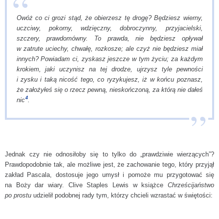
Owóż co ci grozi stąd, że obierzesz tę drogę? Będziesz wierny,
uczciwy, pokorny, wdzięczny, dobroczynny, przyjacielski,
szczery, prawdomówny. To prawda, nie będziesz opływał
w zatrute uciechy, chwałę, rozkosze; ale czyż nie będziesz miał
innych? Powiadam ci, zyskasz jeszcze w tym życiu; za każdym
krokiem, jaki uczynisz na tej drodze, ujrzysz tyle pewności
i zysku i taką nicość tego, co ryzykujesz, iż w końcu poznasz,
że założyłeś się o rzecz pewną, nieskończoną, za którą nie dałeś
4
nic
.
Jednak czy nie odnosiłoby się to tylko do „prawdziwie wierzących”?
Prawdopodobnie tak, ale możliwe jest, że zachowanie tego, który przyjął
zakład Pascala, dostosuje jego umysł i pomoże mu przygotować się
na Boży dar wiary. Clive Staples Lewis w książce
Chrześcijaństwo
po prostu
udzielił podobnej rady tym, którzy chcieli wzrastać w świętości: