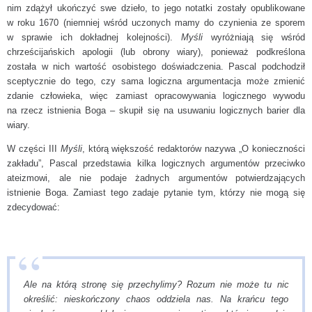
nim zdążył ukończyć swe dzieło, to jego notatki zostały opublikowane
w roku 1670 (niemniej wśród uczonych mamy do czynienia ze sporem
w sprawie ich dokładnej kolejności).
Myśli
wyróżniają się wśród
chrześcijańskich apologii (lub obrony wiary), ponieważ podkreślona
została w nich wartość osobistego doświadczenia. Pascal podchodził
sceptycznie do tego, czy sama logiczna argumentacja może zmienić
zdanie człowieka, więc zamiast opracowywania logicznego wywodu
na rzecz istnienia Boga – skupił się na usuwaniu logicznych barier dla
wiary.
W części III
Myśli
, którą większość redaktorów nazywa „O konieczności
zakładu”, Pascal przedstawia kilka logicznych argumentów przeciwko
ateizmowi, ale nie podaje żadnych argumentów potwierdzających
istnienie Boga. Zamiast tego zadaje pytanie tym, którzy nie mogą się
zdecydować:
Ale na którą stronę się przechylimy? Rozum nie może tu nic
określić: nieskończony chaos oddziela nas. Na krańcu tego