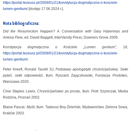
https://portal.tezeusz.pl/2009/01/21/konstytucja-dogmatyczna-o-kosciele-
lumen-gentium/
[dostęp 17.06.2024 r.].
Nota bibliograficzna:
Did the Resurrection Happen? A Conversation with Gary Habermas and
Antony Flew
, ed. David Baggett, InterVarsity Press, Downers Grove 2009.
Konstytucja dogmatyczna o Kościele „Lumen gentium”
, 16;
https://portal.tezeusz.pl/2009/01/21/konstytucja-dogmatyczna-o-kosciele-
lumen-gentium/
.
Peter Kreeft, Ronald Tacelli SJ,
Podstawy apologetyki chrześcijańskiej. Setki
pytań, setki odpowiedzi
, tłum. Ryszard Zajączkowski, Fundacja Prodoteo,
Warszawa 2020.
Clive Staples Lewis,
Chrześcijaństwo po prostu
, tłum. Piotr Szymczak, Media
Rodzina, Poznań 2002.
Blaise Pascal,
Myśli
, tłum. Tadeusz Boy-Żeleński, Wydawnictwo Zielona Sowa,
Kraków 2003.