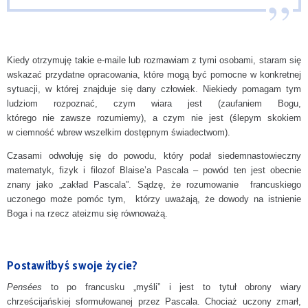
Kiedy otrzymuję takie e-maile lub rozmawiam z tymi osobami, staram się
wskazać przydatne opracowania, które mogą być pomocne w konkretnej
sytuacji, w której znajduje się dany człowiek. Niekiedy pomagam tym
ludziom rozpoznać, czym wiara jest (zaufaniem Bogu,
którego nie zawsze rozumiemy), a czym nie jest (ślepym skokiem
w ciemność wbrew wszelkim dostępnym świadectwom).
Czasami odwołuję się do powodu, który podał siedemnastowieczny
matematyk, fizyk i filozof Blaise’a Pascala – powód ten jest obecnie
znany jako „zakład Pascala”. Sądzę, że rozumowanie francuskiego
uczonego może pomóc tym, którzy uważają, że dowody na istnienie
Boga i na rzecz ateizmu się równoważą.
Postawiłbyś swoje życie?
Pensées
to po francusku „myśli” i jest to tytuł obrony wiary
chrześcijańskiej sformułowanej przez Pascala. Chociaż uczony zmarł,