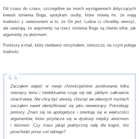
Od czasu do czasu, szczególnie po moich wystąpieniach dotyczących
Teizm chrześcijański
kwestii istnienia Boga, spotykam osoby, które mówią mi, że mają
Nauka a religia
trudności z uwierzeniem w to, że On jest. Ludzie ci chcieliby wierzyć,
ale uważają, że argumenty na rzecz istnienia Boga są równie silne, jak
Prawo moralne
argumenty za ateizmem.
FAQ
Poniższy e-mail, który niedawno otrzymałem, streszcza, na czym polega
trudność:
Linki
Katalog tekstów
PODCAST
Zacząłem wątpić w swoje chrześcijańskie przekonania kilka
KONTAKT
miesięcy temu i intelektualnie czuję się tak, jakbym całkowicie
stracił wiarę. Nie chcę być ateistą, chociaż we własnych myślach
zacząłem nawet identyfikować się jako niewierzący. Potrzebuję
pomocy. Znam się na apologetyce i orientuję się w większości
argumentów, które przytacza się w dyskusji między ateizmem
i teizmem. Czy masz jakąś praktyczną radę dla kogoś, kto
przechodzi przez coś takiego?