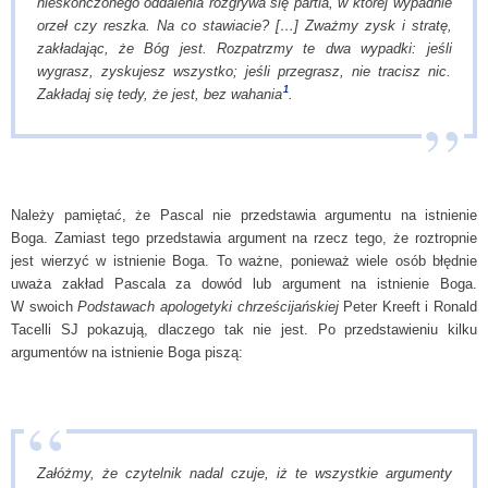
nieskończonego oddalenia rozgrywa się partia, w której wypadnie
orzeł czy reszka. Na co stawiacie? […] Zważmy zysk i stratę,
zakładając, że Bóg jest. Rozpatrzmy te dwa wypadki: jeśli
wygrasz, zyskujesz wszystko; jeśli przegrasz, nie tracisz nic.
1
Zakładaj się tedy, że
jest
, bez wahania
.
Należy pamiętać, że Pascal nie przedstawia argumentu na istnienie
Boga. Zamiast tego przedstawia argument na rzecz tego, że roztropnie
jest wierzyć w istnienie Boga. To ważne, ponieważ wiele osób błędnie
uważa zakład Pascala za dowód lub argument na istnienie Boga.
W swoich
Podstawach apologetyki chrześcijańskiej
Peter Kreeft i Ronald
Tacelli SJ pokazują, dlaczego tak nie jest. Po przedstawieniu kilku
argumentów na istnienie Boga piszą:
Załóżmy, że czytelnik nadal czuje, iż te wszystkie argumenty