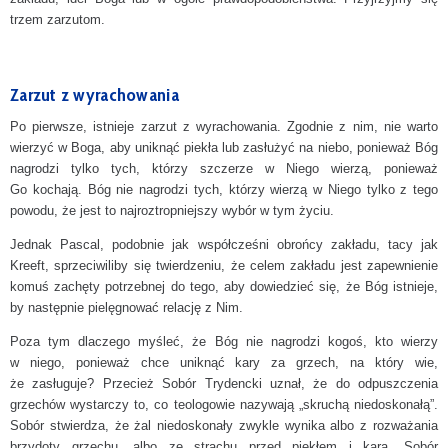
trzem zarzutom.
Zarzut z wyrachowania
Po pierwsze, istnieje zarzut z wyrachowania. Zgodnie z nim, nie warto
wierzyć w Boga, aby uniknąć piekła lub zasłużyć na niebo, ponieważ Bóg
nagrodzi tylko tych, którzy szczerze w Niego wierzą, ponieważ
Go kochają. Bóg nie nagrodzi tych, którzy wierzą w Niego tylko z tego
powodu, że jest to najroztropniejszy wybór w tym życiu.
Jednak Pascal, podobnie jak współcześni obrońcy zakładu, tacy jak
Kreeft, sprzeciwiliby się twierdzeniu, że celem zakładu jest zapewnienie
komuś zachęty potrzebnej do tego, aby dowiedzieć się, że Bóg istnieje,
by następnie pielęgnować relację z Nim.
Poza tym dlaczego myśleć, że Bóg nie nagrodzi kogoś, kto wierzy
w niego, ponieważ chce uniknąć kary za grzech, na który wie,
że zasługuje? Przecież Sobór Trydencki uznał, że do odpuszczenia
grzechów wystarczy to, co teologowie nazywają „skruchą niedoskonałą”.
Sobór stwierdza, że żal niedoskonały zwykle wynika albo z rozważania
brzydoty grzechu, albo ze strachu przed piekłem i karą. Sobór