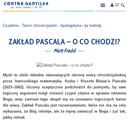



O STRONIE
Czytelnia
Teizm chrześcijański
Apologetyka i jej metody
➜
➜
KSIĘGARNIA
Książki
ZAKŁAD PASCALA – O CO CHODZI?
Ebooki
Matt Fradd
Audiobooki
Akcesoria
Myśli
to
zbiór
tekstów stanowiących obronę wiary chrześcijańskiej
Zapowiedzi
przez francuskiego matematyka, fizyka i filozofa Blaise’a Pascala
(1623–1662).
Uczony
sceptycznie podchodził do
pomysłu
, by sam
Serie
logiczny argument mógł zmienić czyjeś zdanie w sprawie istnienia
Autorzy
Boga, więc zamiast tego skupił się na usuwaniu logicznych barier
dla wiary. Zakład Pascala jest rozumowaniem, które nie ma na celu
CZYTELNIA
wykazania, że Bóg istnieje, ale że lepiej uwierzyć w Boga i żyć tak,
jakby istniał.
Nowości
Ateizm i naturalizm