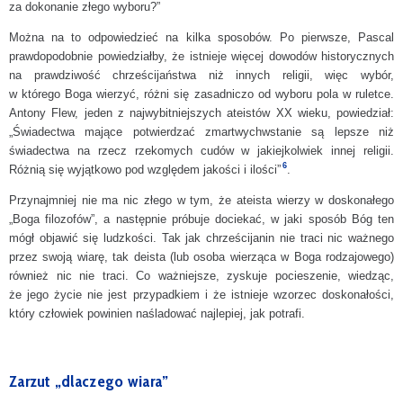
za dokonanie złego wyboru?”
Można na to odpowiedzieć na kilka sposobów. Po pierwsze, Pascal
prawdopodobnie powiedziałby, że istnieje więcej dowodów historycznych
na prawdziwość chrześcijaństwa niż innych religii, więc wybór,
w którego Boga wierzyć, różni się zasadniczo od wyboru pola w ruletce.
Antony Flew, jeden z najwybitniejszych ateistów XX wieku, powiedział:
„Świadectwa mające potwierdzać zmartwychwstanie są lepsze niż
świadectwa na rzecz rzekomych cudów w jakiejkolwiek innej religii.
6
Różnią się wyjątkowo pod względem jakości i ilości”
.
Przynajmniej nie ma nic złego w tym, że ateista wierzy w doskonałego
„Boga filozofów”, a następnie próbuje dociekać, w jaki sposób Bóg ten
mógł objawić się ludzkości. Tak jak chrześcijanin nie traci nic ważnego
przez swoją wiarę, tak deista (lub osoba wierząca w Boga rodzajowego)
również nic nie traci. Co ważniejsze, zyskuje pocieszenie, wiedząc,
że jego życie nie jest przypadkiem i że istnieje wzorzec doskonałości,
który człowiek powinien naśladować najlepiej, jak potrafi.
Zarzut „dlaczego wiara”