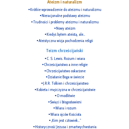
Ateizm i naturalizm
Krótkie wprowadzenie do ateizmu i naturalizmu
Nieracjonalne podstawy ateizmu
Trudności i problemy ateizmu i naturalizmu
Nowy ateizm
Kiedyś byłem ateistą, ale…
Ateistyczna wizja pochodzenia religii
Teizm chrześcijański
C. S. Lewis. Rozum i wiara
Chrześcijaństwo a inne religie
Chrześcijaństwo oskarżone
Działanie Boga w świecie
J.R.R. Tolkien i chrześcijaństwo
Kobieta i mężczyzna w chrześcijaństwie
O modlitwie
Święci i błogosławieni
Wiara i rozum
Wiara ojców Kościoła
„Kim jest człowiek…”
Historyczność Jezusa i zmartwychwstania