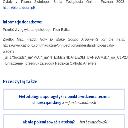
Cytaty z Pisma Świętego: Biblia Tysiąclecia Online, Poznań 2003,
https://biblia.deon.pl/
.
Informacje dodatkowe:
Przełożył z języka angielskiego: Piotr Bylica.
Źródło: Matt Fradd,
How to Make Sound Arguments for the Faith,
https://www.catholic.com/magazine/print-edition/understanding-pascals-
wager?
_gl=1*3gcqdz*_up*MQ..*_ga*NTExMzI2NDA4LjE3MTUwNzQyMzk.*_ga_C1P
Tłumaczenie i przedruk za zgodą Redakcji Catholic Answers.
Przeczytaj także
Metodologia apologetyki z punktu widzenia teizmu
chrześcijańskiego
— Jan Lewandowski
Jak nie polemizować z ateistą?
— Jan Lewandowski