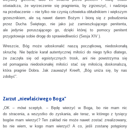
oświadcza, że wyrzeczenie się pragnienia, by zgrzeszyć, i nadzieja
na przebaczenie – nie tylko nie czynią człowieka obłudnikiem i większym
grzesznikiem, ale są nawet darem Bożym i biorą się z pobudzenia
przez Ducha Świętego, nie jako już zamieszkującego penitenta,
ale jedynie poruszającego go, dzięki której to pomocy penitent
przygotowuje sobie drogę do sprawiedliwości (Sesja XIV ).
Wreszcie, Bóg może udoskonalić naszą początkową, niedoskonałą
skruchę. Nie będzie karał autentycznej miłości do niego tylko dlatego,
że zaczęła się od egoistycznych trosk, ani nie powstrzyma się
od pomagania niedoskonałej miłości stać się miłością doskonalszą,
która pragnie Dobra. Jak zauważył Kreeft, „Bóg uniża się, by nas
zdobyć”.
Zarzut „niewłaściwego Boga”
„OK – mówi sceptyk. – Będę wierzyć w Boga, bo nie mam nic
do stracenia, a wszystko do zyskania, ale teraz, w którego z tysięcy
bogów mam wierzyć? Ten zakład nie może nawet zostać zrealizowany,
bo nie wiem, w kogo mam wierzyć! A co, jeśli zostanę potępiony