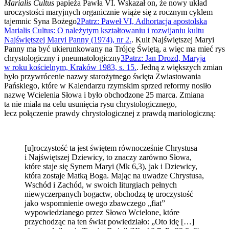
Marialis Cultus
papieża Pawła VI. Wskazał on, że nowy układ
uroczystości maryjnych organicznie wiąże się z rocznym cyklem
tajemnic Syna Bożego
2
Patrz: Paweł VI, Adhortacja apostolska
Marialis Cultus: O należytym kształtowaniu i rozwijaniu kultu
Najświętszej Maryi Panny (1974), nr 2.
. Kult Najświętszej Maryi
Panny ma być ukierunkowany na Trójcę Świętą, a więc ma mieć rys
chrystologiczny i pneumatologiczny
3
Patrz: Jan Drozd, Maryja
w roku kościelnym, Kraków 1983, s. 15.
. Jedną z większych zmian
było przywrócenie nazwy starożytnego święta Zwiastowania
Pańskiego, które w Kalendarzu rzymskim sprzed reformy nosiło
nazwę Wcielenia Słowa i było obchodzone 25 marca. Zmiana
ta nie miała na celu usunięcia rysu chrystologicznego,
lecz połączenie prawdy chrystologicznej z prawdą mariologiczną:
[u]roczystość ta jest świętem równocześnie Chrystusa
i Najświętszej Dziewicy, to znaczy zarówno Słowa,
które staje się Synem Maryi (Mk 6,3), jak i Dziewicy,
która zostaje Matką Boga. Mając na uwadze Chrystusa,
Wschód i Zachód, w swoich liturgiach pełnych
niewyczerpanych bogactw, obchodzą tę uroczystość
jako wspomnienie owego zbawczego „fiat”
wypowiedzianego przez Słowo Wcielone, które
przychodząc na ten świat powiedziało: „Oto idę […]