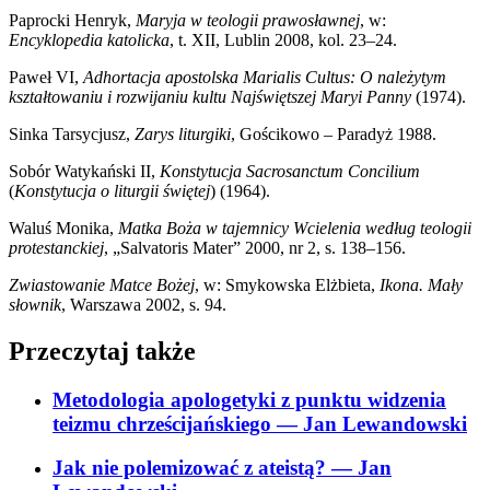
Paprocki Henryk,
Maryja w teologii prawosławnej
, w:
Encyklopedia katolicka
, t. XII, Lublin 2008, kol. 23–24.
Paweł VI,
Adhortacja apostolska Marialis Cultus: O należytym
kształtowaniu i rozwijaniu kultu Najświętszej Maryi Panny
(1974).
Sinka Tarsycjusz,
Zarys liturgiki
, Gościkowo – Paradyż 1988.
Sobór Watykański II,
Konstytucja Sacrosanctum Concilium
(
Konstytucja o liturgii świętej
) (1964).
Waluś Monika,
Matka Boża w tajemnicy Wcielenia według teologii
protestanckiej
, „Salvatoris Mater” 2000, nr 2, s. 138–156.
Zwiastowanie Matce Bożej
, w: Smykowska Elżbieta,
Ikona. Mały
słownik
, Warszawa 2002, s. 94.
Przeczytaj także
Metodologia apologetyki z punktu widzenia
teizmu chrześcijańskiego
— Jan Lewandowski
Jak nie polemizować z ateistą?
— Jan