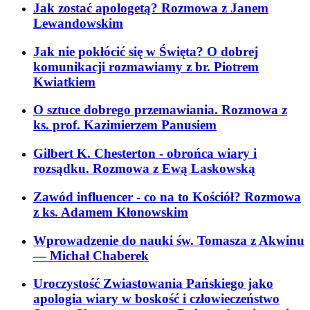
Jak zostać apologetą? Rozmowa z Janem
Lewandowskim
Jak nie pokłócić się w Święta? O dobrej
komunikacji rozmawiamy z br. Piotrem
Kwiatkiem
O sztuce dobrego przemawiania. Rozmowa z
ks. prof. Kazimierzem Panusiem
Gilbert K. Chesterton - obrońca wiary i
rozsądku. Rozmowa z Ewą Laskowską
Zawód influencer - co na to Kościół? Rozmowa
z ks. Adamem Kłonowskim
Wprowadzenie do nauki św. Tomasza z Akwinu
— Michał Chaberek
Uroczystość Zwiastowania Pańskiego jako
apologia wiary w boskość i człowieczeństwo