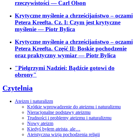
rzeczywistości
— Carl Olson
Krytyczne myślenie a chrześcijaństwo – oczami
Petera Kreefta. Cz. I: Czym jest krytyczne
myślenie
— Piotr Bylica
Krytyczne myślenie a chrześcijaństwo – oczami
Petera Kreefta. Część II: Boskie pochodzenie
oraz praktyczny wymiar
— Piotr Bylica
"Pielgrzymi Nadziei: Bądźcie gotowi do
obrony"
Czytelnia
Ateizm i naturalizm
Krótkie wprowadzenie do ateizmu i naturalizmu
Nieracjonalne podstawy ateizmu
Trudności i problemy ateizmu i naturalizmu
Nowy ateizm
Kiedyś byłem ateistą, ale…
Ateistyczna wizja pochodzenia religii