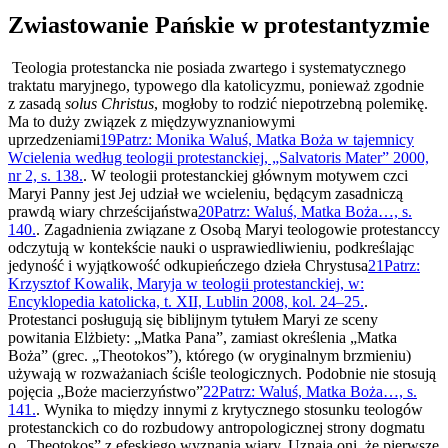
Zwiastowanie Pańskie w protestantyzmie
Teologia protestancka nie posiada zwartego i systematycznego
traktatu maryjnego, typowego dla katolicyzmu, ponieważ zgodnie
z zasadą
solus Christus
, mogłoby to rodzić niepotrzebną polemikę.
Ma to duży związek z międzywyznaniowymi
uprzedzeniami
19
Patrz: Monika Waluś, Matka Boża w tajemnicy
Wcielenia według teologii protestanckiej, „Salvatoris Mater” 2000,
nr 2, s. 138.
. W teologii protestanckiej głównym motywem czci
Maryi Panny jest Jej udział we wcieleniu, będącym zasadniczą
prawdą wiary chrześcijaństwa
20
Patrz: Waluś, Matka Boża…, s.
140.
. Zagadnienia związane z Osobą Maryi teologowie protestanccy
odczytują w kontekście nauki o usprawiedliwieniu, podkreślając
jedyność i wyjątkowość odkupieńczego dzieła Chrystusa
21
Patrz:
Krzysztof Kowalik, Maryja w teologii protestanckiej, w:
Encyklopedia katolicka, t. XII, Lublin 2008, kol. 24–25.
.
Protestanci posługują się biblijnym tytułem Maryi ze sceny
powitania Elżbiety: „Matka Pana”, zamiast określenia „Matka
Boża” (grec. „Theotokos”), którego (w oryginalnym brzmieniu)
używają w rozważaniach ściśle teologicznych. Podobnie nie stosują
pojęcia „Boże macierzyństwo”
22
Patrz: Waluś, Matka Boża…, s.
141.
. Wynika to między innymi z krytycznego stosunku teologów
protestanckich co do rozbudowy antropologicznej strony dogmatu
o „Theotokos” z efeskiego wyznania wiary. Uznają oni, że pierwsze