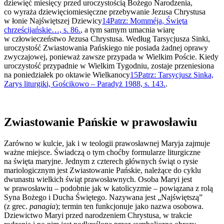
dziewięć miesięcy przed uroczystością Bożego Narodzenia,
co wyraża dziewięciomiesięczne przebywanie Jezusa Chrystusa
w łonie Najświętszej Dziewicy
14
Patrz: Momméja, Święta
chrześcijańskie…, s. 86.
, a tym samym umacnia wiarę
w człowieczeństwo Jezusa Chrystusa. Według Tarsycjusza Sinki,
uroczystość Zwiastowania Pańskiego nie posiada żadnej oprawy
zwyczajowej, ponieważ zawsze przypada w Wielkim Poście. Kiedy
uroczystość przypadnie w Wielkim Tygodniu, zostaje przeniesiona
na poniedziałek po oktawie Wielkanocy
15
Patrz: Tarsycjusz Sinka,
Zarys liturgiki, Gościkowo – Paradyż 1988, s. 143.
.
Zwiastowanie Pańskie w prawosławiu
Zarówno w kulcie, jak i w teologii prawosławnej Maryja zajmuje
ważne miejsce. Świadczą o tym choćby formularze liturgiczne
na święta maryjne. Jednym z czterech głównych świąt o rysie
mariologicznym jest Zwiastowanie Pańskie, należące do cyklu
dwunastu wielkich świąt prawosławnych. Osoba Maryi jest
w prawosławiu – podobnie jak w katolicyzmie – powiązana z rolą
Syna Bożego i Ducha Świętego. Nazywana jest „Najświętszą”
(z grec.
panagia
); termin ten funkcjonuje jako nazwa osobowa.
Dziewictwo Maryi przed narodzeniem Chrystusa, w trakcie