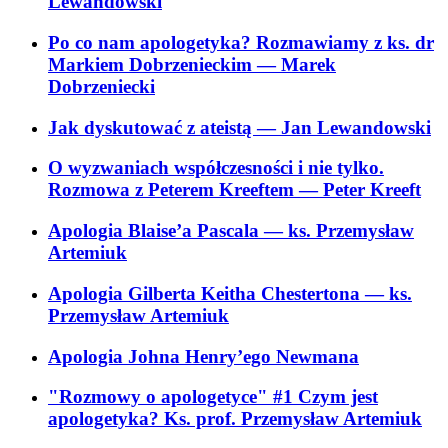
Lewandowski
Po co nam apologetyka? Rozmawiamy z ks. dr
Markiem Dobrzenieckim
— Marek
Dobrzeniecki
Jak dyskutować z ateistą
— Jan Lewandowski
O wyzwaniach współczesności i nie tylko.
Rozmowa z Peterem Kreeftem
— Peter Kreeft
Apologia Blaise’a Pascala
— ks. Przemysław
Artemiuk
Apologia Gilberta Keitha Chestertona
— ks.
Przemysław Artemiuk
Apologia Johna Henry’ego Newmana
"Rozmowy o apologetyce" #1 Czym jest
apologetyka? Ks. prof. Przemysław Artemiuk