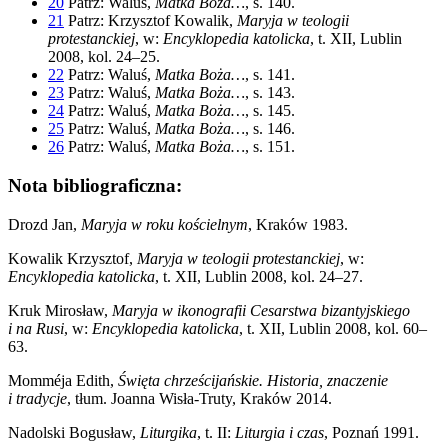
20
Patrz: Waluś,
Matka Boża…
, s. 140.
21
Patrz: Krzysztof Kowalik,
Maryja w teologii
protestanckiej
, w:
Encyklopedia katolicka
, t. XII, Lublin
2008, kol. 24–25.
22
Patrz: Waluś,
Matka Boża…
, s. 141.
23
Patrz: Waluś,
Matka Boża…
, s. 143.
24
Patrz: Waluś,
Matka Boża…
, s. 145.
25
Patrz: Waluś,
Matka Boża…
, s. 146.
26
Patrz: Waluś,
Matka Boża…
, s. 151.
Nota bibliograficzna:
Drozd Jan,
Maryja w roku kościelnym
, Kraków 1983.
Kowalik Krzysztof,
Maryja w teologii protestanckiej
, w:
Encyklopedia katolicka
, t. XII, Lublin 2008, kol. 24–27.
Kruk Mirosław,
Maryja w ikonografii Cesarstwa bizantyjskiego
i na Rusi
, w:
Encyklopedia katolicka
, t. XII, Lublin 2008, kol. 60–
63.
Momméja Edith,
Święta chrześcijańskie. Historia, znaczenie
i tradycje
, tłum. Joanna Wisła-Truty, Kraków 2014.
Nadolski Bogusław,
Liturgika
, t. II:
Liturgia i czas
, Poznań 1991.