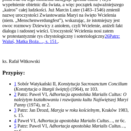
wypełnienie obietnic dla świata, a więc początek najważniejszego
„kairos” całej ludzkości. Już Marcin Luter (1483–1546) zmienił
nazwę uroczystości Zwiastowania Maryi na święto Wcielenia
(niem. „Menschenwerdungfest”), wskazując, że istotniejszy jest
owoc rozmowy Dziewicy z aniołem, czyli Wcielenie, aniżeli fakt
dialogu i radosnej wieści. Uroczystość Wcielenia nosi zatem
w protestantyzmie rys chrystologiczny i soteriologiczny
26
Patrz:
Waluś, Matka Boża…, s. 151.
.
ks. Rafał Witkowski
Przypisy:
1
Sobór Watykański II,
Konstytucja Sacrosanctum Concilium
(
Konstytucja o liturgii świętej
) (1964), nr 103.
2
Patrz: Paweł VI,
Adhortacja apostolska Marialis Cultus: O
należytym kształtowaniu i rozwijaniu kultu Najświętszej Maryi
Panny
(1974), nr 2.
3
Patrz: Jan Drozd,
Maryja w roku kościelnym
, Kraków 1983,
s. 15.
4
Paweł VI,
Adhortacja apostolska Marialis Cultus…
, nr 6c.
5
Patrz: Paweł VI,
Adhortacja apostolska Marialis Cultus…
,