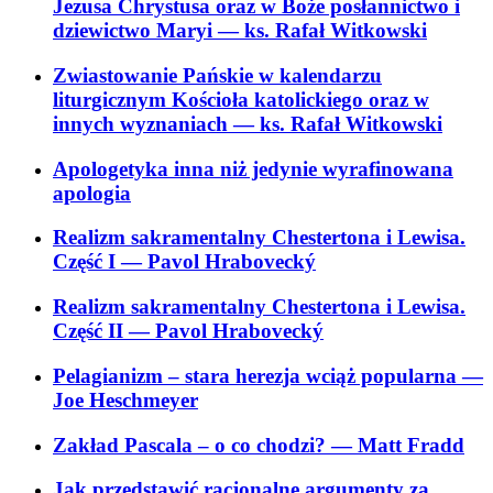
Jezusa Chrystusa oraz w Boże posłannictwo i
dziewictwo Maryi
— ks. Rafał Witkowski
Zwiastowanie Pańskie w kalendarzu
liturgicznym Kościoła katolickiego oraz w
innych wyznaniach
— ks. Rafał Witkowski
Apologetyka inna niż jedynie wyrafinowana
apologia
Realizm sakramentalny Chestertona i Lewisa.
Część I
— Pavol Hrabovecký
Realizm sakramentalny Chestertona i Lewisa.
Część II
— Pavol Hrabovecký
Pelagianizm – stara herezja wciąż popularna
—
Joe Heschmeyer
Zakład Pascala – o co chodzi?
— Matt Fradd
Jak przedstawić racjonalne argumenty za