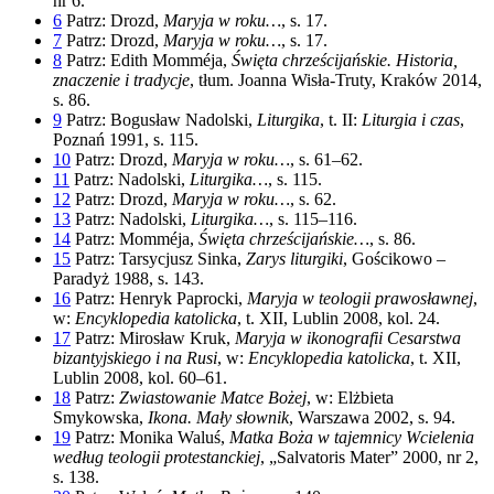
nr 6.
6
Patrz: Drozd,
Maryja w roku…
, s. 17.
7
Patrz: Drozd,
Maryja w roku…
, s. 17.
8
Patrz: Edith Momméja,
Święta chrześcijańskie. Historia,
znaczenie i tradycje
, tłum. Joanna Wisła-Truty, Kraków 2014,
s. 86.
9
Patrz: Bogusław Nadolski,
Liturgika
, t. II:
Liturgia i czas
,
Poznań 1991, s. 115.
10
Patrz: Drozd,
Maryja w roku…
, s. 61–62.
11
Patrz: Nadolski,
Liturgika…
, s. 115.
12
Patrz: Drozd,
Maryja w roku…
, s. 62.
13
Patrz: Nadolski,
Liturgika…
, s. 115–116.
14
Patrz: Momméja,
Święta chrześcijańskie…
, s. 86.
15
Patrz: Tarsycjusz Sinka,
Zarys liturgiki
, Gościkowo –
Paradyż 1988, s. 143.
16
Patrz: Henryk Paprocki,
Maryja w teologii prawosławnej
,
w:
Encyklopedia katolicka
, t. XII, Lublin 2008, kol. 24.
17
Patrz: Mirosław Kruk,
Maryja w ikonografii Cesarstwa
bizantyjskiego i na Rusi
, w:
Encyklopedia katolicka
, t. XII,
Lublin 2008, kol. 60–61.
18
Patrz:
Zwiastowanie Matce Bożej
, w: Elżbieta
Smykowska,
Ikona. Mały słownik
, Warszawa 2002, s. 94.
19
Patrz: Monika Waluś,
Matka Boża w tajemnicy Wcielenia
według teologii protestanckiej
, „Salvatoris Mater” 2000, nr 2,
s. 138.