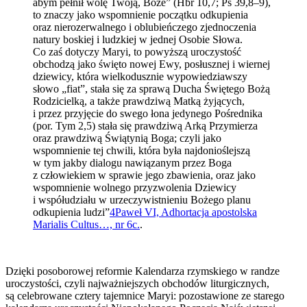
abym pełnił wolę Twoją, Boże” (Hbr 10,7; Ps 39,8–9),
to znaczy jako wspomnienie początku odkupienia
oraz nierozerwalnego i oblubieńczego zjednoczenia
natury boskiej i ludzkiej w jednej Osobie Słowa.
Co zaś dotyczy Maryi, to powyższą uroczystość
obchodzą jako święto nowej Ewy, posłusznej i wiernej
dziewicy, która wielkodusznie wypowiedziawszy
słowo „fiat”, stała się za sprawą Ducha Świętego Bożą
Rodzicielką, a także prawdziwą Matką żyjących,
i przez przyjęcie do swego łona jedynego Pośrednika
(por. Tym 2,5) stała się prawdziwą Arką Przymierza
oraz prawdziwą Świątynią Boga; czyli jako
wspomnienie tej chwili, która była najdonioślejszą
w tym jakby dialogu nawiązanym przez Boga
z człowiekiem w sprawie jego zbawienia, oraz jako
wspomnienie wolnego przyzwolenia Dziewicy
i współudziału w urzeczywistnieniu Bożego planu
odkupienia ludzi”
4
Paweł VI, Adhortacja apostolska
Marialis Cultus…, nr 6c.
.
Dzięki posoborowej reformie Kalendarza rzymskiego w randze
uroczystości, czyli najważniejszych obchodów liturgicznych,
są celebrowane cztery tajemnice Maryi: pozostawione ze starego