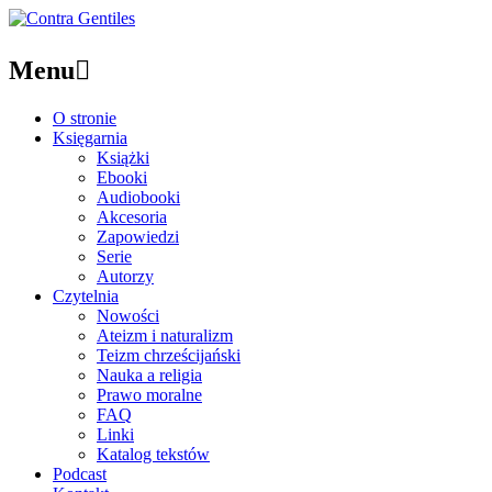
Menu

O stronie
Księgarnia
Książki
Ebooki
Audiobooki
Akcesoria
Zapowiedzi
Serie
Autorzy
Czytelnia
Nowości
Ateizm i naturalizm
Teizm chrześcijański
Nauka a religia
Prawo moralne
FAQ
Linki
Katalog tekstów
Podcast