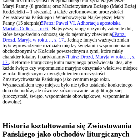
kalendarza uroczystości Niepokalanego Poczęcia Najświętszej
Maryi Panny (8 grudnia) oraz Macierzyństwa Bożego (Matki Bożej
Rodzicielki – 1 stycznia), a także zreformowane uroczystości
Zwiastowania Pańskiego i Wniebowzięcia Najświętszej Maryi
Panny (15 sierpnia)
5
Patrz: Paweł VI, Adhortacja apostolska
Marialis Cultus…, nr 6.
. Najwyższą rangę otrzymały zatem te dni,
które bezpośrednio odnoszą się do tajemnicy zbawienia
6
Patrz:
Drozd, Maryja w roku…, s. 17.
. Jedną z innych ważnych zmian
było wprowadzenie rozdziału między świętami i wspomnieniami
obchodzonymi w Kościele powszechnym a tymi, które miały
charakter lokalny i partykularny
7
Patrz: Drozd, Maryja w roku…, s.
17.
. Reformie liturgicznej kultu maryjnego przyświecała idea, aby
każde święto czy wspomnienie maryjne otrzymało właściwe miejsce
w roku liturgicznym z uwzględnieniem uroczystości
Zmartwychwstania Pańskiego jako centrum tego roku.
Wyznacznikiem tego miejsca było nie tylko ustalenie konkretnego
dnia obchodów, ale również zróżnicowanie rangi liturgicznej
(uroczystość, święto, wspomnienie obowiązkowe, wspomnienie
dowolne).
Historia kształtowania się Zwiastowania
Pańskiego jako obchodów liturgicznych