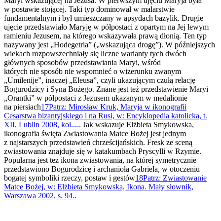
Maryi wskazującej na Jezusa. W pierwszym ujęciu Maryja była
w postawie stojącej. Taki typ dominował w malarstwie
fundamentalnym i był umieszczany w apsydach bazylik. Drugie
ujęcie przedstawiało Maryję w półpostaci z opartym na Jej lewym
ramieniu Jezusem, na którego wskazywała prawą dłonią. Ten typ
nazywany jest „Hodegetria” („wskazująca drogę”). W późniejszych
wiekach rozpowszechniały się liczne warianty tych dwóch
głównych sposobów przedstawiania Maryi, wśród
których nie sposób nie wspomnieć o wizerunku zwanym
„Umilenije”, inaczej „Eleusa”, czyli ukazującym czułą relację
Bogurodzicy i Syna Bożego. Znane jest też przedstawienie Maryi
„Orantki” w półpostaci z Jezusem ukazanym w medalionie
na piersiach
17
Patrz: Mirosław Kruk, Maryja w ikonografii
Cesarstwa bizantyjskiego i na Rusi, w: Encyklopedia katolicka, t.
XII, Lublin 2008, kol....
. Jak wskazuje Elżbieta Smykowska,
ikonografia święta Zwiastowania Matce Bożej jest jednym
z najstarszych przedstawień chrześcijańskich. Fresk ze sceną
zwiastowania znajduje się w katakumbach Pryscylli w Rzymie.
Popularna jest też ikona zwiastowania, na której symetrycznie
przedstawiono Bogurodzicę i archanioła Gabriela, w otoczeniu
bogatej symboliki rzeczy, postaw i gestów
18
Patrz: Zwiastowanie
Matce Bożej, w: Elżbieta Smykowska, Ikona. Mały słownik,
Warszawa 2002, s. 94.
.