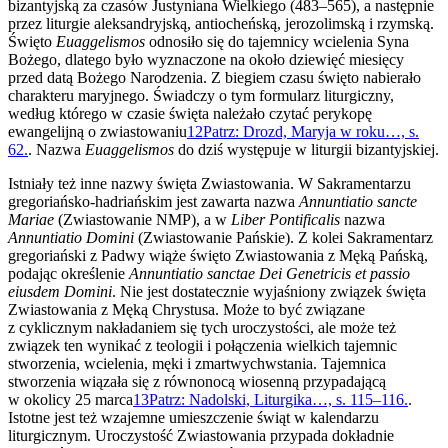
bizantyjską za czasów Justyniana Wielkiego (483–565), a następnie
przez liturgie aleksandryjską, antiocheńską, jerozolimską i rzymską.
Święto
Euaggelismos
odnosiło się do tajemnicy wcielenia Syna
Bożego, dlatego było wyznaczone na około dziewięć miesięcy
przed datą Bożego Narodzenia. Z biegiem czasu święto nabierało
charakteru maryjnego. Świadczy o tym formularz liturgiczny,
według którego w czasie święta należało czytać perykopę
ewangelijną o zwiastowaniu
12
Patrz: Drozd, Maryja w roku…, s.
62.
. Nazwa
Euaggelismos
do dziś występuje w liturgii bizantyjskiej.
Istniały też inne nazwy święta Zwiastowania. W Sakramentarzu
gregoriańsko-hadriańskim jest zawarta nazwa
Annuntiatio sancte
Mariae
(Zwiastowanie NMP), a w
Liber Pontificalis
nazwa
Annuntiatio Domini
(Zwiastowanie Pańskie). Z kolei Sakramentarz
gregoriański z Padwy wiąże święto Zwiastowania z Męką Pańską,
podając określenie
Annuntiatio sanctae Dei Genetricis et passio
eiusdem Domini
. Nie jest dostatecznie wyjaśniony związek święta
Zwiastowania z Męką Chrystusa. Może to być związane
z cyklicznym nakładaniem się tych uroczystości, ale może też
związek ten wynikać z teologii i połączenia wielkich tajemnic
stworzenia, wcielenia, męki i zmartwychwstania. Tajemnica
stworzenia wiązała się z równonocą wiosenną przypadającą
w okolicy 25 marca
13
Patrz: Nadolski, Liturgika…, s. 115–116.
.
Istotne jest też wzajemne umieszczenie świąt w kalendarzu
liturgicznym. Uroczystość Zwiastowania przypada dokładnie