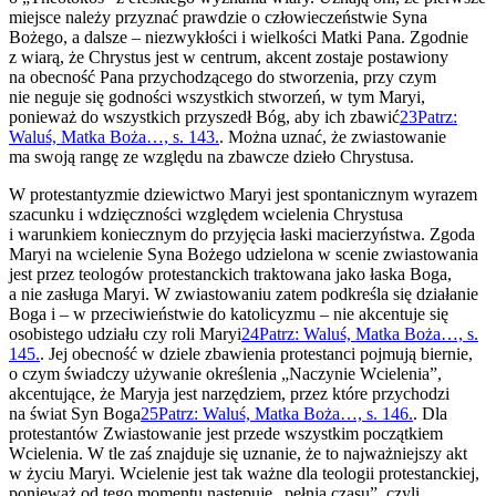
miejsce należy przyznać prawdzie o człowieczeństwie Syna
Bożego, a dalsze – niezwykłości i wielkości Matki Pana. Zgodnie
z wiarą, że Chrystus jest w centrum, akcent zostaje postawiony
na obecność Pana przychodzącego do stworzenia, przy czym
nie neguje się godności wszystkich stworzeń, w tym Maryi,
ponieważ do wszystkich przyszedł Bóg, aby ich zbawić
23
Patrz:
Waluś, Matka Boża…, s. 143.
. Można uznać, że zwiastowanie
ma swoją rangę ze względu na zbawcze dzieło Chrystusa.
W protestantyzmie dziewictwo Maryi jest spontanicznym wyrazem
szacunku i wdzięczności względem wcielenia Chrystusa
i warunkiem koniecznym do przyjęcia łaski macierzyństwa. Zgoda
Maryi na wcielenie Syna Bożego udzielona w scenie zwiastowania
jest przez teologów protestanckich traktowana jako łaska Boga,
a nie zasługa Maryi. W zwiastowaniu zatem podkreśla się działanie
Boga i – w przeciwieństwie do katolicyzmu – nie akcentuje się
osobistego udziału czy roli Maryi
24
Patrz: Waluś, Matka Boża…, s.
145.
. Jej obecność w dziele zbawienia protestanci pojmują biernie,
o czym świadczy używanie określenia „Naczynie Wcielenia”,
akcentujące, że Maryja jest narzędziem, przez które przychodzi
na świat Syn Boga
25
Patrz: Waluś, Matka Boża…, s. 146.
. Dla
protestantów Zwiastowanie jest przede wszystkim początkiem
Wcielenia. W tle zaś znajduje się uznanie, że to najważniejszy akt
w życiu Maryi. Wcielenie jest tak ważne dla teologii protestanckiej,
ponieważ od tego momentu następuje „pełnia czasu”, czyli