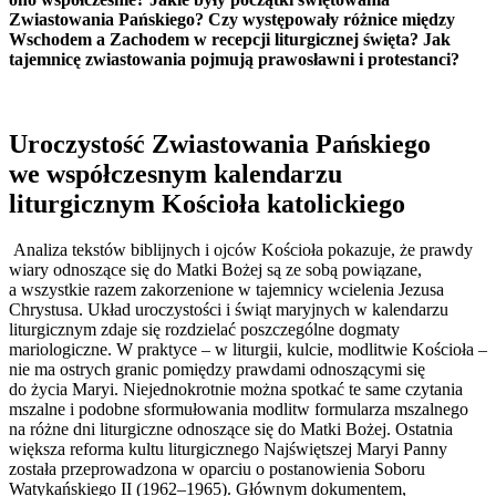
Zwiastowania Pańskiego? Czy występowały różnice między
Wschodem a Zachodem w recepcji liturgicznej święta? Jak
tajemnicę zwiastowania pojmują prawosławni i protestanci?
Uroczystość Zwiastowania Pańskiego
we współczesnym kalendarzu
liturgicznym Kościoła katolickiego
Analiza tekstów biblijnych i ojców Kościoła pokazuje, że prawdy
wiary odnoszące się do Matki Bożej są ze sobą powiązane,
a wszystkie razem zakorzenione w tajemnicy wcielenia Jezusa
Chrystusa. Układ uroczystości i świąt maryjnych w kalendarzu
liturgicznym zdaje się rozdzielać poszczególne dogmaty
mariologiczne. W praktyce – w liturgii, kulcie, modlitwie Kościoła –
nie ma ostrych granic pomiędzy prawdami odnoszącymi się
do życia Maryi. Niejednokrotnie można spotkać te same czytania
mszalne i podobne sformułowania modlitw formularza mszalnego
na różne dni liturgiczne odnoszące się do Matki Bożej. Ostatnia
większa reforma kultu liturgicznego Najświętszej Maryi Panny
została przeprowadzona w oparciu o postanowienia Soboru
Watykańskiego II (1962–1965). Głównym dokumentem,