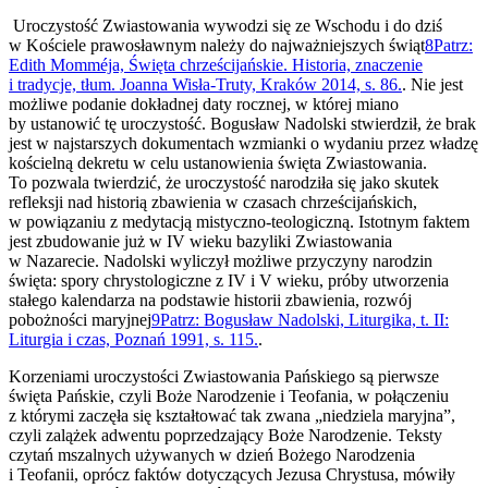
Uroczystość Zwiastowania wywodzi się ze Wschodu i do dziś
w Kościele prawosławnym należy do najważniejszych świąt
8
Patrz:
Edith Momméja, Święta chrześcijańskie. Historia, znaczenie
i tradycje, tłum. Joanna Wisła-Truty, Kraków 2014, s. 86.
. Nie jest
możliwe podanie dokładnej daty rocznej, w której miano
by ustanowić tę uroczystość. Bogusław Nadolski stwierdził, że brak
jest w najstarszych dokumentach wzmianki o wydaniu przez władzę
kościelną dekretu w celu ustanowienia święta Zwiastowania.
To pozwala twierdzić, że uroczystość narodziła się jako skutek
refleksji nad historią zbawienia w czasach chrześcijańskich,
w powiązaniu z medytacją mistyczno-teologiczną. Istotnym faktem
jest zbudowanie już w IV wieku bazyliki Zwiastowania
w Nazarecie. Nadolski wyliczył możliwe przyczyny narodzin
święta: spory chrystologiczne z IV i V wieku, próby utworzenia
stałego kalendarza na podstawie historii zbawienia, rozwój
pobożności maryjnej
9
Patrz: Bogusław Nadolski, Liturgika, t. II:
Liturgia i czas, Poznań 1991, s. 115.
.
Korzeniami uroczystości Zwiastowania Pańskiego są pierwsze
święta Pańskie, czyli Boże Narodzenie i Teofania, w połączeniu
z którymi zaczęła się kształtować tak zwana „niedziela maryjna”,
czyli zalążek adwentu poprzedzający Boże Narodzenie. Teksty
czytań mszalnych używanych w dzień Bożego Narodzenia
i Teofanii, oprócz faktów dotyczących Jezusa Chrystusa, mówiły