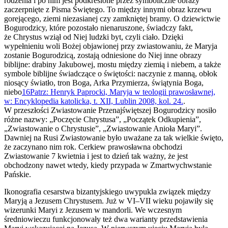
rodzenia i po nim jest podkreślone przez symboliczne obrazy
zaczerpnięte z Pisma Świętego. To między innymi obraz krzewu
gorejącego, ziemi niezasianej czy zamkniętej bramy. O dziewictwie
Bogurodzicy, które pozostało nienaruszone, świadczy fakt,
że Chrystus wziął od Niej ludzki byt, czyli ciało. Dzięki
wypełnieniu woli Bożej objawionej przy zwiastowaniu, że Maryja
zostanie Bogurodzicą, zostają odniesione do Niej inne obrazy
biblijne: drabiny Jakubowej, mostu między ziemią i niebem, a także
symbole biblijne świadczące o świętości: naczynie z manną, obłok
niosący światło, tron Boga, Arka Przymierza, świątynia Boga,
niebo
16
Patrz: Henryk Paprocki, Maryja w teologii prawosławnej,
w: Encyklopedia katolicka, t. XII, Lublin 2008, kol. 24.
.
W przeszłości Zwiastowanie Przenajświętszej Bogurodzicy nosiło
różne nazwy: „Poczęcie Chrystusa”, „Początek Odkupienia”,
„Zwiastowanie o Chrystusie”, „Zwiastowanie Anioła Maryi”.
Dawniej na Rusi Zwiastowanie było uważane za tak wielkie święto,
że zaczynano nim rok. Cerkiew prawosławna obchodzi
Zwiastowanie 7 kwietnia i jest to dzień tak ważny, że jest
obchodzony nawet wtedy, kiedy przypada w Zmartwychwstanie
Pańskie.
Ikonografia cesarstwa bizantyjskiego uwypukla związek między
Maryją a Jezusem Chrystusem. Już w VI–VII wieku pojawiły się
wizerunki Maryi z Jezusem w mandorli. We wczesnym
średniowieczu funkcjonowały też dwa warianty przedstawienia