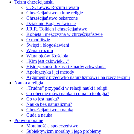
Teizm chrześcijański
C. S. Lewis. Rozum i wiara
Chrześcijaństwo a inne religie
Chrześcijaństwo oskarżone
Działanie Boga w świecie
J.R.R. Tolkien i chrześcijaństwo
Kobieta i mężczyzna w chrześcijaństwie
O modlitwie
Święci i błogosławieni
Wiara i rozum
Wiara ojców Kościoła
„Kim jest człowiek…”
Historyczność Jezusa i zmartwychwstania
Apologetyka i jej metody
Argumenty przeciwko naturalizmowi i na rzecz teizmu
Nauka a religia
„Trudne” przypadki w relacji nauki i religii
Co obecnie mówi nauka i co na to teologia?
Co to jest nauka?
Nauka bez naturalizmu?
Chrześcijaństwo a nauka
Cuda a nauka
Prawo moralne
Moralność a społeczeństwo
Subiektywizm moralny i jego problemy