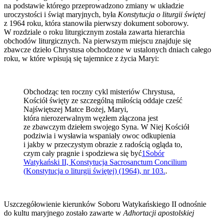
na podstawie którego przeprowadzono zmiany w układzie
uroczystości i świąt maryjnych, była
Konstytucja o liturgii świętej
z 1964 roku, która stanowiła pierwszy dokument soborowy.
W rozdziale o roku liturgicznym została zawarta hierarchia
obchodów liturgicznych. Na pierwszym miejscu znajduje się
zbawcze dzieło Chrystusa obchodzone w ustalonych dniach całego
roku, w które wpisują się tajemnice z życia Maryi:
Obchodząc ten roczny cykl misteriów Chrystusa,
Kościół święty ze szczególną miłością oddaje cześć
Najświętszej Matce Bożej, Maryi,
która nierozerwalnym węzłem złączona jest
ze zbawczym dziełem swojego Syna. W Niej Kościół
podziwia i wysławia wspaniały owoc odkupienia
i jakby w przeczystym obrazie z radością ogląda to,
czym cały pragnie i spodziewa się być
1
Sobór
Watykański II, Konstytucja Sacrosanctum Concilium
(Konstytucja o liturgii świętej) (1964), nr 103.
.
Uszczegółowienie kierunków Soboru Watykańskiego II odnośnie
do kultu maryjnego zostało zawarte w
Adhortacji apostolskiej