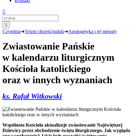
Kontakt


Czytelnia
➜
Teizm chrześcijański
➜
Apologetyka i jej metody
Zwiastowanie Pańskie
w kalendarzu liturgicznym
Kościoła katolickiego
oraz w innych wyznaniach
ks. Rafał Witkowski
Wspólnota Kościoła aktualizuje zwiastowanie Najświętszej
Dziewicy przez obchodzenie święta liturgicznego. Jak wygląda
ono współcześnie? Jakie były początki świętowania