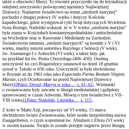
także o obecności Maryi. To również przyczyniło się do krystalizacji
odrębnej uroczystości poświęconej tajemnicy Najświętszej
Dziewicy. Najstarsze świadectwo na temat „niedzieli maryjnej”
pochodzi z drugiej połowy IV wieku i dotyczy Kościoła
kapadockiego, gdzie występował cykl świąt dotyczących Wcielenia
Syna Bożego. Nadolski wskazał, że w V wieku „niedziela maryjna”
była znana w Kościołach konstantynopolitańskim i antiocheńskim
na Wschodzie oraz w Rawennie i Mediolanie na Zachodzie.
Świadectwem istnienia „niedziel maryjnych” są homilie z V i VI
wieku, między innymi autorstwa Bazylego z Seleucji (V wiek),
św. Anastazego I z Antiochii (VI wiek), a także listy, jak
na przykład list św. Piotra Chryzologa (406–450). Osobną
uroczystość ku czci Bogarodzicy ustanowił na dzień 18 grudnia
synod w Toledo w 656 roku. Uroczystość ta była obchodzona
w Rzymie aż do 1961 roku jako
Expectatio Partus Beatam Virginis
Mariae
, czyli Oczekiwanie na poród Najświętszej Dziewicy
Maryi
10
Patrz: Drozd, Maryja w roku…, s. 61–62.
. Wzmianki
o zwiastowaniu były zawarte w liturgii mediolańskiej i galijskiej
sprawowanej w czasie Adwentu. Mówią o tym świadectwa z VII–
VIII wieku
11
Patrz: Nadolski, Liturgika…, s. 115.
.
Z kolei w Małej Azji, począwszy od VI wieku, 15 marca
obchodzono święto Zwiastowania, które nosiło bezpośrednią nazwę
Euaggelismos,
o czym wspomniał św. Abraham z Efezu (VI wiek)
w swoim kazaniu. Święto to zostało przejęte najpierw przez liturgię