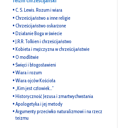
Teizm chrześcijański
C. S. Lewis. Rozum i wiara
Chrześcijaństwo a inne religie
Chrześcijaństwo oskarżone
Działanie Boga w świecie
J.R.R. Tolkien i chrześcijaństwo
Kobieta i mężczyzna w chrześcijaństwie
O modlitwie
Święci i błogosławieni
Wiara i rozum
Wiara ojców Kościoła
„Kim jest człowiek…”
Historyczność Jezusa i zmartwychwstania
Apologetyka i jej metody
Argumenty przeciwko naturalizmowi i na rzecz
teizmu