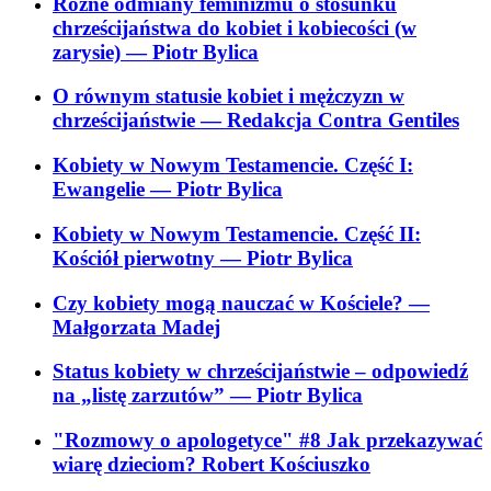
Różne odmiany feminizmu o stosunku
chrześcijaństwa do kobiet i kobiecości (w
zarysie)
— Piotr Bylica
O równym statusie kobiet i mężczyzn w
chrześcijaństwie
— Redakcja Contra Gentiles
Kobiety w Nowym Testamencie. Część I:
Ewangelie
— Piotr Bylica
Kobiety w Nowym Testamencie. Część II:
Kościół pierwotny
— Piotr Bylica
Czy kobiety mogą nauczać w Kościele?
—
Małgorzata Madej
Status kobiety w chrześcijaństwie – odpowiedź
na „listę zarzutów”
— Piotr Bylica
"Rozmowy o apologetyce" #8 Jak przekazywać
wiarę dzieciom? Robert Kościuszko