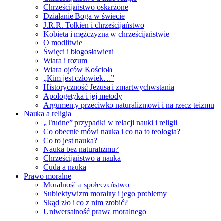
Chrześcijaństwo oskarżone
Działanie Boga w świecie
J.R.R. Tolkien i chrześcijaństwo
Kobieta i mężczyzna w chrześcijaństwie
O modlitwie
Święci i błogosławieni
Wiara i rozum
Wiara ojców Kościoła
„Kim jest człowiek…”
Historyczność Jezusa i zmartwychwstania
Apologetyka i jej metody
Argumenty przeciwko naturalizmowi i na rzecz teizmu
Nauka a religia
„Trudne” przypadki w relacji nauki i religii
Co obecnie mówi nauka i co na to teologia?
Co to jest nauka?
Nauka bez naturalizmu?
Chrześcijaństwo a nauka
Cuda a nauka
Prawo moralne
Moralność a społeczeństwo
Subiektywizm moralny i jego problemy
Skąd zło i co z nim zrobić?
Uniwersalność prawa moralnego