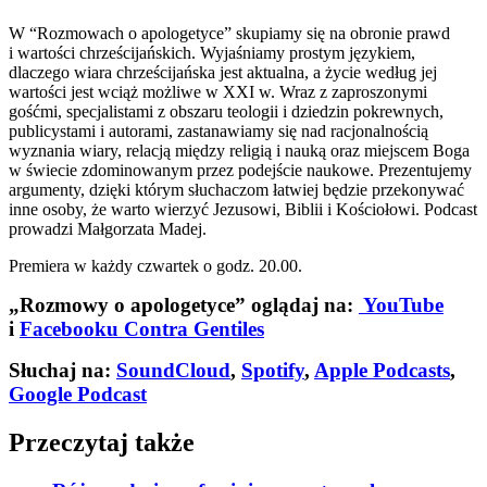
W “Rozmowach o apologetyce” skupiamy się na obronie prawd
i wartości chrześcijańskich. Wyjaśniamy prostym językiem,
dlaczego wiara chrześcijańska jest aktualna, a życie według jej
wartości jest wciąż możliwe w XXI w. Wraz z zaproszonymi
gośćmi, specjalistami z obszaru teologii i dziedzin pokrewnych,
publicystami i autorami, zastanawiamy się nad racjonalnością
wyznania wiary, relacją między religią i nauką oraz miejscem Boga
w świecie zdominowanym przez podejście naukowe. Prezentujemy
argumenty, dzięki którym słuchaczom łatwiej będzie przekonywać
inne osoby, że warto wierzyć Jezusowi, Biblii i Kościołowi. Podcast
prowadzi Małgorzata Madej.
Premiera w każdy czwartek o godz. 20.00.
„Rozmowy o apologetyce” oglądaj na:
YouTube
i
Facebooku Contra Gentiles
Słuchaj na:
SoundCloud
,
Spotify
,
Apple Podcasts
,
Google Podcast
Przeczytaj także