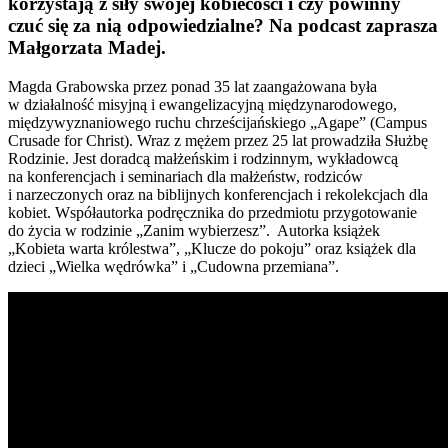
korzystają z siły swojej kobiecości i czy powinny
czuć się za nią odpowiedzialne? Na podcast zaprasza
Małgorzata Madej.
Magda Grabowska przez ponad 35 lat zaangażowana była
w działalność misyjną i ewangelizacyjną międzynarodowego,
międzywyznaniowego ruchu chrześcijańskiego „Agape” (Campus
Crusade for Christ). Wraz z mężem przez 25 lat prowadziła Służbę
Rodzinie. Jest doradcą małżeńskim i rodzinnym, wykładowcą
na konferencjach i seminariach dla małżeństw, rodziców
i narzeczonych oraz na biblijnych konferencjach i rekolekcjach dla
kobiet. Współautorka podręcznika do przedmiotu przygotowanie
do życia w rodzinie „Zanim wybierzesz”. Autorka książek
„Kobieta warta królestwa”, „Klucze do pokoju” oraz książek dla
dzieci „Wielka wędrówka” i „Cudowna przemiana”.