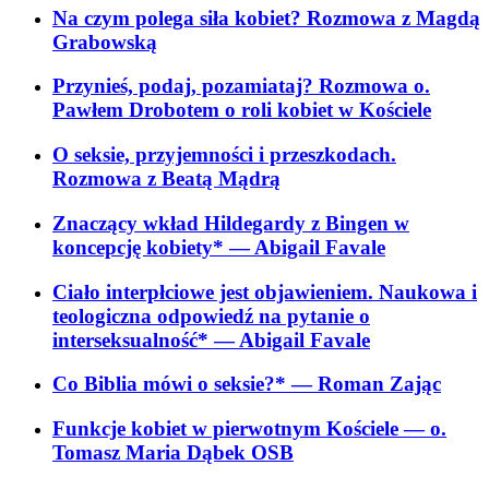
Na czym polega siła kobiet? Rozmowa z Magdą
Grabowską
Przynieś, podaj, pozamiataj? Rozmowa o.
Pawłem Drobotem o roli kobiet w Kościele
O seksie, przyjemności i przeszkodach.
Rozmowa z Beatą Mądrą
Znaczący wkład Hildegardy z Bingen w
koncepcję kobiety*
— Abigail Favale
Ciało interpłciowe jest objawieniem. Naukowa i
teologiczna odpowiedź na pytanie o
interseksualność*
— Abigail Favale
Co Biblia mówi o seksie?*
— Roman Zając
Funkcje kobiet w pierwotnym Kościele
— o.
Tomasz Maria Dąbek OSB