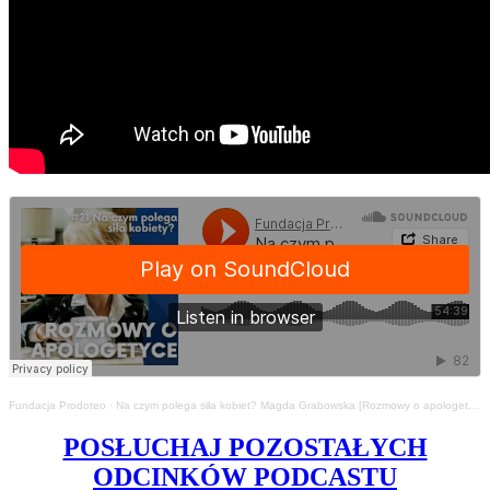
Fundacja Prodoteo
·
Na czym polega siła kobiet? Magda Grabowska [Rozmowy o apologetyce #21]
POSŁUCHAJ POZOSTAŁYCH
ODCINKÓW PODCASTU