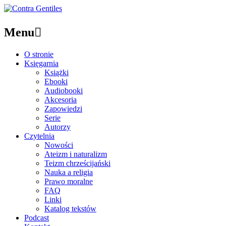
Menu

O stronie
Księgarnia
Książki
Ebooki
Audiobooki
Akcesoria
Zapowiedzi
Serie
Autorzy
Czytelnia
Nowości
Ateizm i naturalizm
Teizm chrześcijański
Nauka a religia
Prawo moralne
FAQ
Linki
Katalog tekstów
Podcast