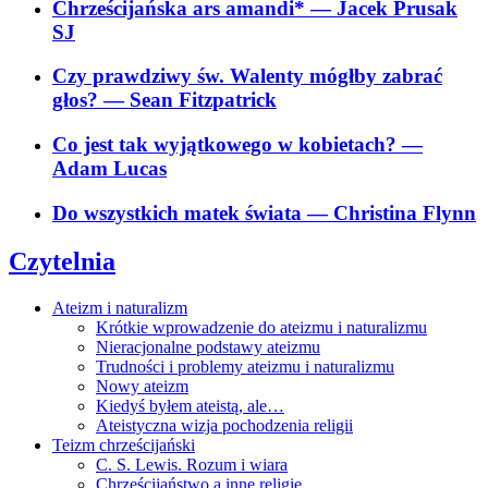
Chrześcijańska ars amandi*
— Jacek Prusak
SJ
Czy prawdziwy św. Walenty mógłby zabrać
głos?
— Sean Fitzpatrick
Co jest tak wyjątkowego w kobietach?
—
Adam Lucas
Do wszystkich matek świata
— Christina Flynn
Czytelnia
Ateizm i naturalizm
Krótkie wprowadzenie do ateizmu i naturalizmu
Nieracjonalne podstawy ateizmu
Trudności i problemy ateizmu i naturalizmu
Nowy ateizm
Kiedyś byłem ateistą, ale…
Ateistyczna wizja pochodzenia religii
Teizm chrześcijański
C. S. Lewis. Rozum i wiara
Chrześcijaństwo a inne religie