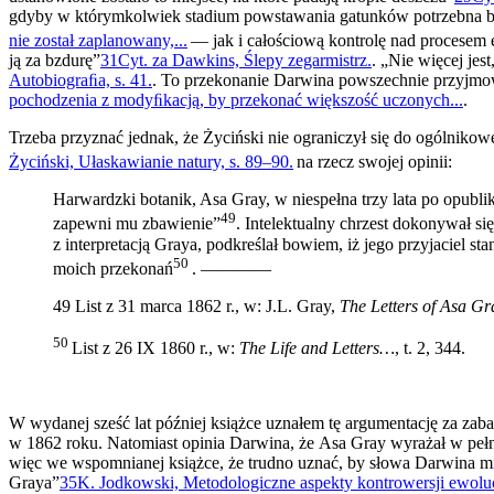
gdyby w którymkolwiek stadium powstawania gatun­ków potrzebna b
nie został zaplanowany,...
— jak i całościową kontrolę nad procesem 
ją za bzdurę”
31
Cyt. za Dawkins, Ślepy zegarmistrz.
. „Nie więcej jes
Autobiograﬁa, s. 41.
. To przekonanie Darwina powszechnie przyjmow
pochodzenia z modyﬁkacją, by przekonać większość uczonych...
.
Trzeba przyznać jednak, że Życiński nie ograniczył się do ogólni­k
Życiński, Ułaskawianie natury, s. 89–90.
na rzecz swojej opinii:
Harwardzki botanik, Asa Gray, w niespełna trzy lata po opu­b
49
zapewni mu zbawienie”
. Intelektualny chrzest doko­nywał
z interpretacją Graya, podkreślał bowiem, iż jego przyjaciel 
50
moich przekonań
. ————­
49 List z 31 marca 1862 r., w: J.L. Gray,
The Letters of Asa Gr
50
List z 26 IX 1860 r., w:
The Life and Letters…
, t. 2, 344.
W wydanej sześć lat później książce uznałem tę argumentację za zabaw
w 1862 roku. Natomiast opinia Darwina, że Asa Gray wyrażał w pełni
więc we wspomnianej książce, że trudno uznać, by słowa Darwina m
Graya”
35
K. Jodkowski, Metodologiczne aspekty kontrowersji ewoluc