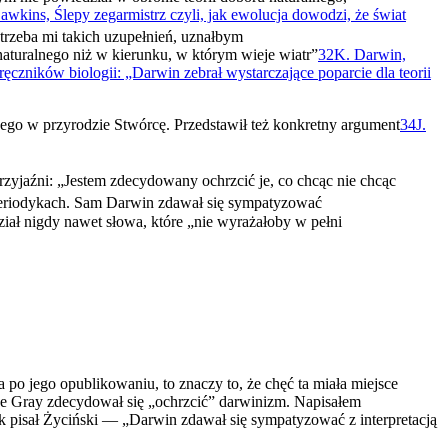
Dawkins, Ślepy zegarmistrz czyli, jak ewolucja dowodzi, że świat
trzeba mi takich uzupełnień, uznałbym
 naturalnego niż w kierunku, w którym wieje wiatr”
32
K. Darwin,
ęczników biologii: „Darwin zebrał wystarczające poparcie dla teorii
ego w przyrodzie Stwórcę. Przedstawił też konkretny argu­ment
34
J.
przyjaźni: „Jestem zdecydowany ochrzcić je, co chcąc nie chcąc
periodykach. Sam Darwin zdawał się sympatyzo­wać
ział nigdy nawet słowa, które „nie wyrażałoby w pełni
po jego opublikowaniu, to znaczy to, że chęć ta miała miej­sce
cze Gray zdecydował się „ochrzcić” darwinizm. Napisałem
 pisał Życiński — „Darwin zdawał się sympatyzować z interpretacją