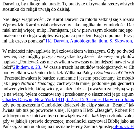
Darwina, by nikogo nie urazić. Tę praktykę ukrywania rzeczywistych 
stosunku do religii trwają do dzisiaj.
Nie ulega wątpliwości, że Karol Darwin za młodu zetknął się z roz­ma
Wprawdzie Karol został ochrzczony jako anglikanin, w młodości Dar
miał mniej więcej milę: „Pamiętam, jak w pierwszym okresie mojego 
miałem co do tego wątpliwości gorąco prosiłem Boga o pomoc. Przyp
mi tak często pomaga”
1
K. Darwin, Autobiograﬁa, tłum. S. Skowron, 2
W młodości niewątpliwie był człowiekiem wierzącym. Gdy po dwóch l
pewien, czy mógłby przyjąć wszystkie trzydzieści dziewięć artyku­łó
napisał: „Ponieważ zaś nie żywiłem wówczas najmniejszej nawet wąt­p
łości”
2
Ibidem, s. 23.
. W czasie trzech lat studiów teologicznych w C
pod wielkim wrażeniem książek Williama Paleya
Evidences of Christ
„Przestudiowałem je bardzo sumiennie i jestem przekonany, że móg
jak i jego
Natural Theology
, zachwycała mnie, podobnie jak geometria
uniwersyteckich, którą wtedy, a także i dzisiaj uważam za jedyną 
je na wiarę, byłem ocza­rowany i przekonany o słuszności jego argum
Charles Darwin, New York 1911, t. 2, s. 15 (Charles Darwin do John
gdy po opuszcze­niu Cambridge dołączył do ekipy statku „Beagle” jako
świata lub tuż po powrocie z niej. Kapitan HMS „Beagle”, Robert Fit
w którym uczestnic­two było obowiązkowe dla każdego członka załog
gdy w jakiejś sprawie dotyczącej moralności zacytował Biblię jako au
Pańską, zanim udali się na nieznane tereny Ziemi Ognistej.
6
Por. G. H