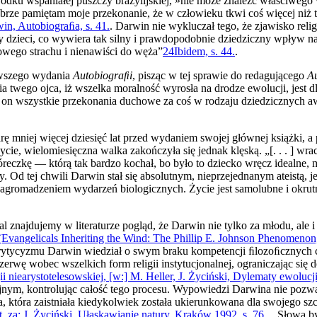
rodku wspaniałej puszczy brazylijskiej, »nie może znaleźć właściwego
brze pamiętam moje przekonanie, że w człowieku tkwi coś więcej niż ty
in, Autobiograﬁa, s. 41.
. Darwin nie wykluczał tego, że zjawisko rel
dzieci, co wywiera tak silny i prawdopodobnie dziedziczny wpływ na i
towego strachu i nienawiści do węża”
24
Ibidem, s. 44.
.
rwszego wydania
Autobiograﬁi
, pisząc w tej sprawie do redagują­cego
A
a twego ojca, iż wszelka moralność wyrosła na drodze ewolucji, jest dl
ł on wszystkie przekonania duchowe za coś w rodzaju dziedzicznych a
arę mniej więcej dziesięć lat przed wydaniem swojej głównej książki, 
życie, wielomiesięczna walka zakończyła się jednak klęską. „[. . . ] wr
zkę — którą tak bardzo kochał, bo było to dziecko wręcz idealne, mił
 wiary. Od tej chwili Darwin stał się absolutnym, nieprzejednanym ateis
ie nagromadzeniem wydarzeń biologicznych. Życie jest samo­lubne i okrut
najdujemy w literaturze pogląd, że Darwin nie tylko za młodu, ale i 
angelicals Inheriting the Wind: The Phillip E. Johnson Phenomenon, 
krytycyzmu Darwin wiedział o swym braku kompetencji ﬁlo­zoﬁcznych cz
wę wobec wszelkich form religii instytucjonalnej, ograniczając się d
gii niearystotelesowskiej, [w:] M. Heller, J. Życiński, Dylematy ewoluc
yjnym, kontrolując całość tego procesu. Wypowiedzi Darwina nie pozwa
 która zaistniała kiedykolwiek została ukierunkowana dla swojego szcz
. za: J. Życiński, Ułaskawianie natury, Kraków 1992, s. 76.
. „Słowa b