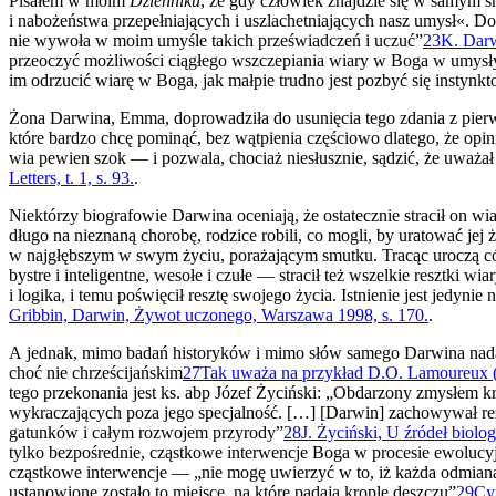
Pisałem w moim
Dzienniku
, że gdy człowiek znajdzie się w samym ś
i nabożeństwa przepełniających i uszlachetniających nasz umysł«. Do
nie wywoła w moim umyśle takich przeświadczeń i uczuć”
23
K. Darw
przeoczyć możliwości ciągłego wszczepiania wiary w Boga w umysły 
im odrzucić wiarę w Boga, jak małpie trudno jest pozbyć się instynk
Żona Darwina, Emma, doprowadziła do usunięcia tego zdania z pie
które bardzo chcę pominąć, bez wątpienia częściowo dlatego, że opi­ni
wia pewien szok — i pozwala, chociaż niesłusznie, sądzić, że uważa
Letters, t. 1, s. 93.
.
Niektórzy biografowie Darwina oceniają, że ostatecznie stracił on wi
długo na nieznaną chorobę, rodzice robili, co mogli, by uratować jej 
w najgłębszym w swym życiu, porażającym smutku. Tracąc uroczą córec
bystre i inteligentne, wesołe i czułe — stracił też wszelkie resztki
i logika, i temu poświęcił resztę swojego życia. Istnienie jest jedyn
Gribbin, Darwin, Żywot uczonego, Warszawa 1998, s. 170.
.
A jednak, mimo badań historyków i mimo słów samego Darwina nadal z
choć nie chrześcijańskim
27
Tak uważa na przykład D.O. Lamoureux (Ev
tego przekonania jest ks. abp Józef Życiński: „Obdarzony zmy­słem 
wykraczających poza jego specjalność. […] [Darwin] zachowywał rezer
gatunków i całym rozwojem przyrody”
28
J. Życiński, U źródeł biolo
tylko bezpośrednie, cząstkowe inter­wencje Boga w procesie ewoluc
cząstkowe interwencje — „nie mogę uwie­rzyć w to, iż każda odmiana,
ustanowione zostało to miejsce, na które padają krople deszczu”
29
Cyt