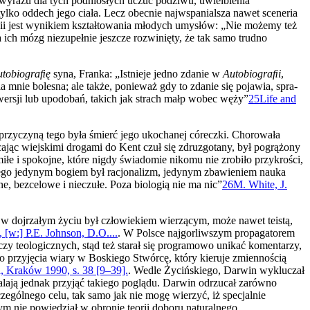
 wyrazu dla tych podniosłych uczuć podziwu, uwielbie­nia
lko oddech jego ciała. Lecz obecnie najwspanialsza nawet sce­neria
igii jest wynikiem kształ­towania młodych umysłów: „Nie możemy też
ch mózg niezupełnie jeszcze rozwinięty, że tak samo trudno
utobiograﬁę
syna, Franka: „Istnieje jedno zdanie w
Autobiograﬁi
,
a mnie bolesna; ale także, ponieważ gdy to zdanie się pojawia, spra­
wersji lub upodobań, takich jak strach małp wobec węży”
25
Life and
a przyczyną tego była śmierć jego ukochanej córeczki. Chorowała
a­cając wiejskimi drogami do Kent czuł się zdruzgotany, był pogrążony
e i spokojne, które nigdy świadomie nikomu nie zrobiło przykro­ści,
tą, jego jedynym bogiem był racjonalizm, jedynym zbawieniem nauka
ne, bezcelowe i nieczułe. Poza biologią nie ma nic”
26
M. White, J.
w dojrzałym życiu był człowiekiem wierzącym, może nawet te­istą,
[w:] P.E. Johnson, D.O....
. W Polsce najgorliwszym propagato­rem
y teologicznych, stąd też starał się programowo unikać komentarzy,
o przyjęcia wiary w Boskiego Stwórcę, który kie­ruje zmiennością
ji, Kraków 1990, s. 38 [9–39].
. Wedle Życińskiego, Darwin wykluczał
lają jednak przyjąć takiego poglądu. Darwin odrzucał zarówno
ególnego celu, tak samo jak nie mogę wierzyć, iż specjalnie
ym nie powiedział w obronie teorii doboru naturalnego,