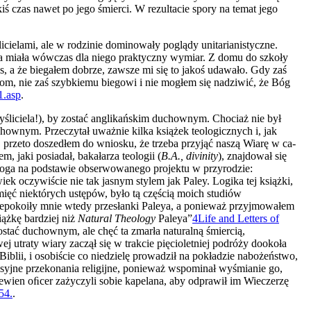
ś czas nawet po jego śmierci. W rezultacie spory na temat jego
licielami, ale w rodzinie dominowały poglądy unitarianistyczne.
gia miała wówczas dla niego praktyczny wymiar. Z domu do szkoły
, a że biegałem dobrze, zawsze mi się to jakoś udawało. Gdy zaś
m, nie zaś szybkiemu biegowi i nie mogłem się nadziwić, że Bóg
1.asp
.
śliciela!), by zostać anglikańskim duchownym. Chociaż nie był
chownym. Przeczytał uważnie kilka książek teologicznych i, jak
, przeto doszedłem do wniosku, że trzeba przyjąć naszą Wiarę w ca­
jaki po­siadał, bakałarza teologii (
B.A., divinity
), znajdował się
 Boga na pod­stawie obserwowanego projektu w przyrodzie:
iek oczywiście nie tak jasnym stylem jak Paley. Logika tej książki,
mięć niektórych ustępów, było tą częścią moich studiów
niepokoiły mnie wtedy przesłanki Paleya, a ponieważ przyjmowałem
iążkę bardziej niż
Natural Theology
Paleya”
4
Life and Letters of
ostać duchownym, ale chęć ta zmarła naturalną śmiercią,
j utraty wiary zaczął się w trakcie pięcioletniej podróży dookoła
blii, i osobiście co niedzielę prowadził na pokładzie nabożeństwo,
syjne przekonania religijne, ponieważ wspominał wyśmianie go,
pewien oﬁcer zażyczyli sobie kapelana, aby odprawił im Wieczerzę
54.
.