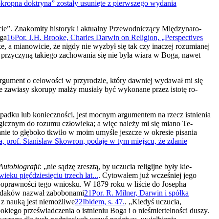
okropna doktryna” zostały usunięte z pierwszego wydania
icie”. Znakomity historyk i aktualny Przewodniczący Międzynaro­
oga
16
Por. J.H. Brooke, Charles Darwin on Religion, „Perspectives
e, a mianowicie, że nigdy nie wyzbył się tak czy inaczej rozumianej
e przyczyną takiego zachowania się nie była wiara w Boga, nawet
 argument o celowości w przyrodzie, który dawniej wydawał mi się
e zawiasy skorupy małży musiały być wykonane przez istotę ro­
adku lub konieczności, jest mocnym argumentem na rzecz istnie­nia
ogicznym do rozumu człowieka; a więc należy mi się miano Te­
nie to głę­boko tkwiło w moim umyśle jeszcze w okresie pisania
, prof. Stanisław Skowron, podaje w tym miejscu, że zdanie
Autobiograﬁi
: „nie sądzę zresztą, by uczucia religijne były kie­
ieku pięćdziesięciu trzech lat...
. Cytowałem już wcześniej jego
 poprawności tego wniosku. W 1879 roku w liście do Josepha
 rodaków nazwał zabobonami
21
Por. R. Milner, Darwin i spółka
 z nauką jest niemożliwe
22
Ibidem, s. 47.
. „Kie­dyś uczucia,
kiego przeświadczenia o istnieniu Boga i o nieśmiertel­ności duszy.