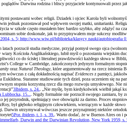
poglądów Darwina rodzina i bliscy przyjaciele kontynuowali przez jaki
itymi postawami wobec religii. Dziadek i ojciec Karola byli wolno­myś
­win jednak pozostawał pod wpływem swojej matki, unitarianki. Reli­
życia w szkole często musiałem biec bardzo szybko, aby zdążyć na czas
ominam sobie doskonale, jak to przypisywałem moje sukcesy modlitwo
004, s. 5; http://www.wiw.pl/biblioteka/klasycy nauki/autobiograﬁa 0
atach porzucił studia medyczne, przyjął pomysł swego ojca (wolnomy
w wiary Kościoła Anglikańskiego, lubił myśl o pozostaniu wiejskim du
liwości co do ścisłej i literalnej prawdziwości każdego słowa w Biblii
hrist’s College w Cambridge, zakończonych jedynym formalnym stopniem, 
ianity
oraz
Na­tural Theology
, które argumentowały na rzecz istnienia
łbym wówczas z całą dokładnością napisać
Evidences
z pamięci, jakkolw
 Euklidesa. Sta­ranne studiowanie tych dzieł, poza uczeniem się na pa
w pewnym stopniu korzystną rzecz dla mego rozwoju umysłowego. Nie 
entacji”
3
Ibidem, s. 24.
. „Nie myślę, bym kiedykolwiek wielbił jakąś ks
a Lubbocka, 15...
. Nigdy formalnie nie porzucił swojego zamiaru, by z
 jej przyrodnik, spełniający swe obowiązki za darmo. Proces stopniowe
zRoy, był głęboko religijnym człowiekiem, wierzącym w każde słowo Bi
i. Darwin utrzymy­wał wówczas jeszcze przynajmniej niektóre ortodok
torytet
5
Por. ibidem, t. 1, s. 39.
. Warto dodać, że w Buenos Aires on i 
immelfarb, Darwin and the Darwinian Revolution, New York 1959, s. 