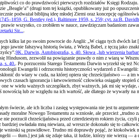
tpliwości co do prawdziwości pierwszych rozdziałów Księgi Ro­dzaju. 
ładzie „Beagle’a” (drugi tom tej książki, opublikowany już po opusz­c
tecznie podważał biblijną ideę młodej Ziemi oraz koncepcję ogólno­świ
745–1859, G. Bentley (ed.), Baltimore 1959, s. 259; cyt. za:B. Davidhe
e prawie wszystko, co zrobiłem w nauce, zawdzięczam badaniom za­war
etarki Sir...
.
nych kilku lat po swoim powrocie do Anglii: „W ciągu tych dwóch lat [p
ego jawnie fałszywą historią świata, z Wieżą Babel, z tęczą jako znak
rzyńcy”.
9
K. Darwin, Autobiograﬁa, s. 40. Słowa „lub wierzenia barbar
 się Hindusom, zezwolił na powiązanie prawdy o nim z wiarą w Wisznu,
, s. 40.
. Po porzuceniu Starego Testamentu Darwin wyrzekł się też N
onologii Ewangelii i odrzuceniu historyczności wydarzeń z Ewangelii:
łonić do wiary w cuda, na której opiera się chrześcijaństwo — a im 
wych czasach ignorancja i łatwowierność człowieka osiągały stopień dl
ę one w wielu ważnych szczegółach, zbyt ważnych, jak mi się wydaje, a
kąś nowością lub ze względu na ich wartość, ale dla­tego że wywarły n
ym świecie, ale ich liczba i zasięg występowania nie jest tu ar­gument
sady moralne Nowego Testamentu za wzniosłe, ale przecież „trudno za­
e nie porzucił chrześcijaństwa przed czterdziestym rokiem życia, czyl
az bar­dziej owładała mną niewiara, aż wreszcie dokonało się to całko
 moje wnioski są prawidłowe. Trudno mi doprawdy pojąć, że ktokolwiek 
lii — tłum.] jest jak się zdaje taka, iż ludzie, którzy nie wierzą — a