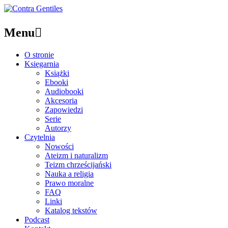
Menu

O stronie
Księgarnia
Książki
Ebooki
Audiobooki
Akcesoria
Zapowiedzi
Serie
Autorzy
Czytelnia
Nowości
Ateizm i naturalizm
Teizm chrześcijański
Nauka a religia
Prawo moralne
FAQ
Linki
Katalog tekstów
Podcast