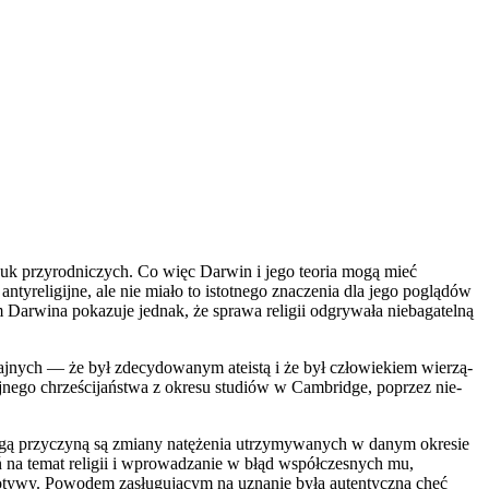
nauk przyrodniczych. Co więc Darwin i jego teoria mogą mieć
yreligijne, ale nie miało to istotnego znaczenia dla jego poglądów
 Darwina pokazuje jednak, że sprawa religii odgrywała niebagatelną
ajnych — że był zdecydowanym ateistą i że był człowiekiem wierzą­
ego chrześcijaństwa z okresu studiów w Cambridge, poprzez nie­
ugą przyczyną są zmiany natężenia utrzymywanych w danym okre­sie
ń na temat religii i wprowadzanie w błąd współczesnych mu,
 motywy. Powodem zasługującym na uznanie była autentyczna chęć