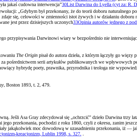
yła jakaś cudowna interwencja”
30
List Darwina do Lyella (cyt za: R. 
ewolucji: „Gdybym był przekonany, że do teo­rii doboru naturalnego po
t, zdaje się, celowości w zmienności istot żywych i w działaniu doboru
ane jest przez dzisiejszych uczonych
33
Opinia autorów jednego z podr
owego przypisywania Darwinowi wiary w bezpośrednio nie inter­weniując
likowaniu
The Origin
pisał do autora dzieła, z którym łączyły go więzy 
 się za pośrednictwem serii artykułów publikowanych we wpływowych 
stanowiący hybrydę poety, prawnika, przyrodnika i teologa nie wypowied
ay
, Boston 1893, t. 2, 479.
ną. Jeśli Asa Gray zdecydował się „ochrzcić” dzieło Darwina trzy lata 
 jego przekonania, pochodzi z roku 1860, czyli z okresu, zanim jesz
iały jakąkolwiek moc dowodową w uzasadnieniu przekonania, iż — jak
jonizm-kreacjonizm, Lublin 1998, s. 327.
.