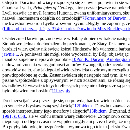
Odejście Darwina od wiary rozpoczęło się z chwilą pojawienia się wą
Charlesa Lyella,
Principles of Geology
, którą czytał jeszcze na po­k
Lyell rozwijając myśl Jamesa Huttona, zwaną uniformitaryzmem, sku­
nazwał „momentem odejścia od ortodoksji”
7
Forerunners of Darwin. 1
nie kwestionował roli Lyella w swoim życiu: „Nigdy nie zapomnę, ż
(Life and Letters…, t. 2, s. 374; Charles Darwin do Miss Buckley, sekr
Ostatecznie Darwin porzucił wiarę w Biblię dopiero w trakcie na­stęp
Stopniowo jednak dochodziłem do przekonania, że Stary Testament z j
bardziej wiarygodny niż święte księgi Hindusów lub wierzenia barba
jawnie...
. A ponieważ nie mógł sobie wyobrazić, by Bóg, obja­wiając
uznał za zupełnie nieprawdopodobne.
10
Por. K. Darwin, Autobiograﬁa
cudów, odrzucenia wiarygodno­ści autorów Ewangelii, odrzucenia chr
dowodów na to, aby jakiegokolwiek człowieka o zdrowym rozsądku sk
prawdopodobne są cuda. Zastanawiałem się następnie nad tym, iż w o
pisane współcześnie z opisywanymi w nich zdarzeniami, że różnią si
świadków. O wszystkich tych reﬂeksjach piszę nie dlatego, że są ja
było objawieniem boskim”
11
Przypis
.
Do chrześcijaństwa przyznaje się, co prawda, bardzo wiele osób na cał
po świecie z błyskawiczną szybkością”
12
Ibidem.
. Darwin uznawał za
sposób interpretujemy jego metafory i alegorie”
13
Ibidem.
.Przyznał, ż
1991, s. 658.
, ale w końcu utracił wiarę całkowicie: „Stopniowo cor
nie­pokoju i od tego czasu nie wątpiłem nigdy ani przez chwilę, że
Bo gdyby tak było, to bezpośrednia wymowa tego tekstu [tekstu Ewan­ge