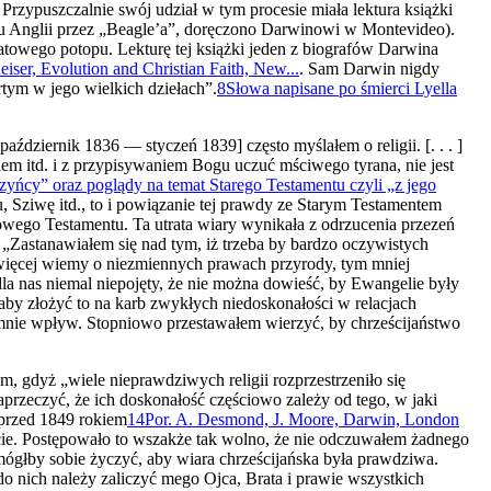
Przypuszczalnie swój udział w tym procesie miała lektura książki
zeniu Anglii przez „Beagle’a”, doręczono Darwinowi w Montevideo).
atowego potopu. Lekturę tej książki jeden z biografów Darwina
iser, Evolution and Christian Faith, New...
. Sam Darwin nigdy
tym w jego wielkich dziełach”.
8
Słowa napisane po śmierci Lyella
aździernik 1836 — styczeń 1839] często myślałem o religii. [. . . ]
iem itd. i z przypisywaniem Bogu uczuć mściwego tyrana, nie jest
zyńcy” oraz poglądy na temat Starego Testamentu czyli „z jego
 Sziwę itd., to i powiązanie tej prawdy ze Starym Testamen­tem
owego Testamentu. Ta utrata wiary wynikała z odrzucenia przezeń
 „Zastanawiałem się nad tym, iż trzeba by bardzo oczywistych
więcej wiemy o niezmiennych pra­wach przyrody, tym mniej
a nas niemal niepojęty, że nie można do­wieść, by Ewangelie były
by złożyć to na karb zwykłych niedosko­nałości w relacjach
a mnie wpływ. Stopniowo przestawałem wierzyć, by chrześcijaństwo
em, gdyż „wiele nieprawdziwych religii rozprzestrzeniło się
przeczyć, że ich doskonałość częściowo zależy od tego, w jaki
i przed 1849 rokiem
14
Por. A. Desmond, J. Moore, Darwin, London
wicie. Postępowało to wszakże tak wolno, że nie odczuwałem żadnego
mógłby sobie życzyć, aby wiara chrześcijańska była prawdziwa.
 do nich należy zaliczyć mego Ojca, Brata i prawie wszystkich