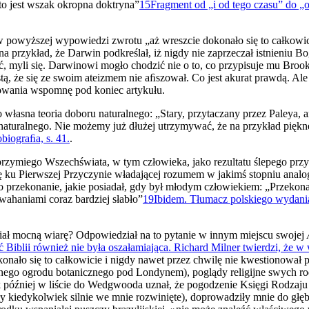
to jest wszak okropna doktryna”
15
Fragment od „i od tego czasu” do „
a w powyższej wypowiedzi zwrotu „aż wreszcie dokonało się to całko­w
przykład, że Darwin podkreślał, iż nigdy nie zaprzeczał istnieniu B
ć, myli się. Darwinowi mogło chodzić nie o to, co przypisuje mu Brook
stą, że się ze swoim ateizmem nie aﬁszował. Co jest akurat prawdą. Al
powania wspomnę pod koniec artykułu.
 własna teoria doboru naturalnego: „Stary, przytaczany przez Pa­leya,
naturalnego. Nie możemy już dłużej utrzymywać, że na przykład piękn
biograﬁa, s. 41.
.
zymiego Wszechświata, w tym człowieka, jako rezultatu ślepego przyp
ię ku Pierwszej Przyczynie władającej rozumem w jakimś stopniu anal
to przekonanie, jakie posiadał, gdy był młodym człowiekiem: „Przekona
 wahaniami coraz bardziej słabło”
19
Ibidem. Tłumacz polskiego wydania
iał mocną wiarę? Odpowiedział na to pytanie w innym miejscu swojej
 Biblii również nie była oszałamiająca. Richard Milner twierdzi, że w w
konało się to całkowicie i nigdy nawet przez chwilę nie kwestio­nował
z­nego ogrodu botanicznego pod Londynem), poglądy religijne swych
ok później w liście do Wedgwooda uznał, że pogodzenie Księgi Rodzaju
ły kiedykolwiek silnie we mnie rozwinięte), doprowadziły mnie do głębo