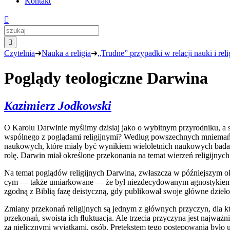
Kontakt


Czytelnia
➜
Nauka a religia
➜
„Trudne” przypadki w relacji nauki i reli
Poglądy teologiczne Darwina
Kazimierz Jodkowski
O Karolu Darwinie myślimy dzisiaj jako o wybitnym przyrodniku, a st
wspólnego z poglądami religijnymi? Według powszechnych mniemań, pry
naukowych, które miały być wynikiem wieloletnich naukowych badań i
rolę. Darwin miał określone przekonania na temat wierzeń religijnych i
Na temat poglądów religijnych Darwina, zwłaszcza w późniejszym ok
cym — także umiarkowane — że był niezdecydowanym agnostykiem. Na
zgodną z Biblią fazę deistyczną, gdy publikował swoje główne dzieł
Zmiany przekonań religijnych są jednym z głównych przyczyn, dla k
przekonań, swoista ich ﬂuktuacja. Ale trzecia przyczyna jest naj­wa
za nielicznymi wyjątkami, osób. Pretekstem tego postępowania było 