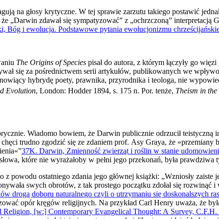
reagują na głosy krytyczne. W tej sprawie zarzutu takiego postawić jed
 że „Darwin zdawał się sympatyzować” z „ochrzczoną” interpre­tacją 
ki, Bóg i ewolucja. Podstawowe pytania ewolucjonizmu chrześcijań­skie
­waniu
The Origins of Species
pisał do autora, z którym łączyły go więz
o­nywał się za pośrednictwem serii artykułów, publikowanych we wpł
stanowiący hybrydę poety, prawnika, przyrodnika i teologa, nie wypowi
nd Evolution
, London: Hodder 1894, s. 175 n. Por. tenże,
Theism in the
torycznie. Wiadomo bowiem, że Darwin publicznie odrzucił teisty­czną in
chęci trudno zgodzić się ze zdaniem prof. Asy Graya, że »prze­miany 
ienia«”
37
K. Darwin, Zmienność zwierząt i roślin w stanie udomowienia. 
łowa, które nie wyrażałoby w pełni jego przekonań, była prawdziwa t
 z powodu ostatniego zdania jego głównej książki: „Wzniosły zaiste je
onywała swych obrotów, z tak prostego początku zdołał się rozwi­nąć i 
 drogą doboru naturalnego czyli o utrzymaniu się doskonalszych ras 
izować opór kręgów religijnych. Na przykład Carl Henry uważa, że była 
d Religion, [w:] Contemporary Evangelical Thought: A Su­rvey, C.F.H. 