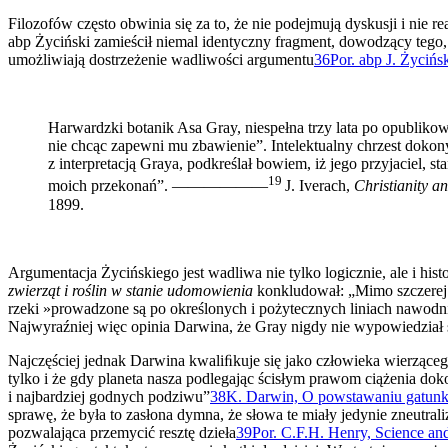
Filozofów często obwinia się za to, że nie podejmują dyskusji i nie 
abp Życiński zamieścił niemal identyczny fragment, dowodzący tego,
umożliwiają dostrzeżenie wadliwości argumentu
36
Por. abp J. Życińs
Harwardzki botanik Asa Gray, niespełna trzy lata po opubliko
nie chcąc zapewni mu zbawienie”. Intelektualny chrzest dok
z interpretacją Graya, podkreślał bowiem, iż jego przyjaciel, 
19
moich przekonań”. ——————­
J. Iverach,
Christianity a
1899.
Argumentacja Życińskiego jest wadliwa nie tylko logicznie, ale i hi­s
zwierząt i roślin w stanie udomowienia
konkludował: „Mimo szczerej 
rzeki »prowadzone są po określonych i pożytecznych liniach na­wodn
Najwyraźniej więc opinia Darwina, że Gray nigdy nie wypowiedział s
Najczęściej jednak Darwina kwaliﬁkuje się jako człowieka wierzą­cego
tylko i że gdy planeta nasza podlegając ścisłym prawom ciążenia do­k
i najbardziej godnych podziwu”
38
K. Darwin, O powstawaniu gatunków
sprawę, że była to zasłona dymna, że słowa te miały jedy­nie zneutral
pozwalająca przemycić resztę dzieła
39
Por. C.F.H. Henry, Science an