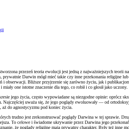
gii
worzona przezeń teoria ewolucji jest jedną z najważniejszych teo­rii 
watnie Darwin mógł mieć takie czy inne przekonania religijne lub ant
 obserwacji. Bliższe przyjrzenie się zarówno życiu, jak i publikacjom
 miały one istotne znaczenie dla tego, co robił i co głosił jako uczony.
resie jego życia, często wypowiadane są niezgodne opinie: oprócz skr
jczęściej uważa się, że jego poglądy ewoluowały — od ortodoksyj­n
o, aż do agnostycyzmu pod koniec życia.
tórych trudno jest zrekonstruować poglądy Darwina w tej sprawie. Dr
żniejsza. To celowe i świadome ukrywanie przez Darwina jego przekona
uznanie, że poglądy religijne mają prywatny charakter. Były też inne