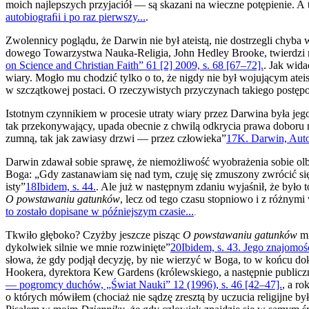
moich najlepszych przyjaciół — są skazani na wieczne potępienie. A 
autobiograﬁi i po raz pierwszy...
.
Zwolennicy poglądu, że Darwin nie był ateistą, nie dostrzegli chyb
dowego Towarzystwa Nauka-Religia, John Hedley Brooke, twierdzi na 
on Science and Christian Faith” 61 [2] 2009, s. 68 [67–72].
. Jak wida
wiary. Mogło mu chodzić tylko o to, że nigdy nie był wojującym atei
w szczątkowej postaci. O rzeczywistych przyczynach takiego postę
Istotnym czynnikiem w procesie utraty wiary przez Darwina była jego
tak przekonywający, upada obecnie z chwilą odkrycia prawa do­boru 
zumną, tak jak zawiasy drzwi — przez człowieka”
17
K. Darwin, Auto
Darwin zdawał sobie sprawę, że niemożliwość wyobrażenia sobie olbr
Boga: „Gdy zastanawiam się nad tym, czuję się zmuszony zwró­cić s
isty”
18
Ibidem, s. 44.
. Ale już w następnym zdaniu wyjaśnił, że było 
O powstawaniu gatunków
, lecz od tego czasu stopniowo i z różnymi
to zostało dopisane w późniejszym czasie...
.
Tkwiło głęboko? Czyżby jeszcze pisząc
O powstawaniu gatunków
m
dykolwiek silnie we mnie rozwinięte”
20
Ibidem, s. 43. Jego znajomość
słowa, że gdy podjął decyzję, by nie wierzyć w Boga, to w końcu do
Hookera, dyrektora Kew Gardens (królewskiego, a następnie public
— pogromcy duchów, „Świat Nauki” 12 (1996), s. 46 [42–47].
, a r
o których mówiłem (chociaż nie sądzę zresztą by uczucia religijne by