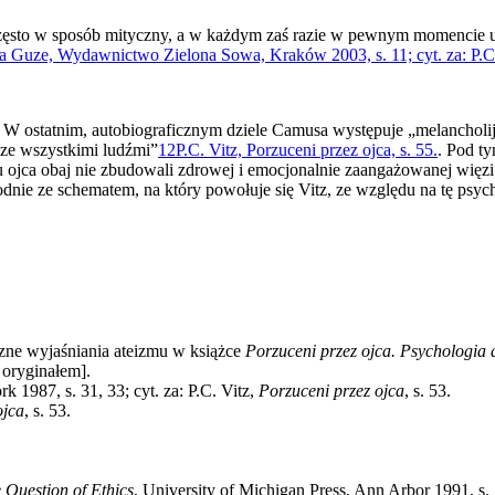
 często w sposób mityczny, a w każdym zaś razie w pewnym momencie u
a Guze, Wydawnictwo Zielona Sowa, Kraków 2003, s. 11; cyt. za: P.C. 
W ostatnim, autobiograficznym dziele Camusa występuje „melancholij
 ze wszystkimi ludźmi”
12
P.C. Vitz, Porzuceni przez ojca, s. 55.
. Pod t
 ojca obaj nie zbudowali zdrowej i emocjonalnie zaangażowanej więzi
godnie ze schematem, na który powołuje się Vitz, ze względu na tę psy
czne wyjaśniania ateizmu w książce
Porzuceni przez ojca. Psychologia 
 oryginałem].
 1987, s. 31, 33; cyt. za: P.C. Vitz,
Porzuceni przez ojca
, s. 53.
ojca
, s. 53.
e Question of Ethics
, University of Michigan Press, Ann Arbor 1991, s. 1