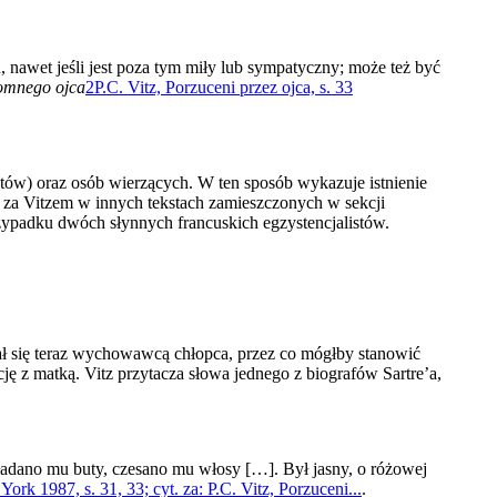
 nawet jeśli jest poza tym miły lub sympatyczny; może też być
łomnego ojca
2
P.C. Vitz, Porzuceni przez ojca, s. 33
istów) oraz osób wierzących. W ten sposób wykazuje istnienie
 za Vitzem w innych tekstach zamieszczonych w sekcji
rzypadku dwóch słynnych francuskich egzystencjalistów.
ał się teraz wychowawcą chłopca, przez co mógłby stanowić
ację z matką. Vitz przytacza słowa jednego z biografów Sartre’a,
ładano mu buty, czesano mu włosy […]. Był jasny, o różowej
k 1987, s. 31, 33; cyt. za: P.C. Vitz, Porzuceni...
.