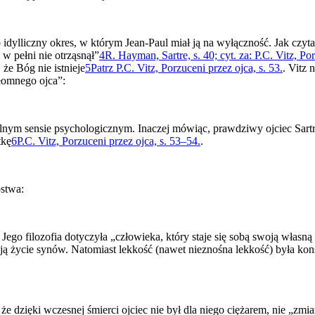
ylliczny okres, w którym Jean-Paul miał ją na wyłączność. Jak czytamy
 w pełni nie otrząsnął”
4
R. Hayman, Sartre, s. 40; cyt. za: P.C. Vitz, Por
że Bóg nie istnieje
5
Patrz P.C. Vitz, Porzuceni przez ojca, s. 53.
. Vitz
łomnego ojca”:
alnym sensie psychologicznym. Inaczej mówiąc, prawdziwy ojciec Sartr
tkę
6
P.C. Vitz, Porzuceni przez ojca, s. 53–54.
.
ostwa:
Jego filozofia dotyczyła „człowieka, który staje się sobą swoją własną
zają życie synów. Natomiast lekkość (nawet nieznośna lekkość) była ko
 że dzięki wczesnej śmierci ojciec nie był dla niego ciężarem, nie „zmi