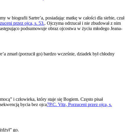
 w biografii Sartre’a, posiadając matkę w całości dla siebie, czuł
zuceni przez ojca, s. 53.
. Ojczyma odrzucał i nie zbudował z nim
 następująco podsumowuje obraz ojcostwa w życiu młodego Jeana-
e’a zmarł (porzucił go) bardzo wcześnie, dziadek był chłodny
 mocą” i człowieka, który staje się Bogiem. Często pisał
nsekwencją bycia bez ojca
7
P.C. Vitz, Porzuceni przez ojca, s.
ażdżył” go.