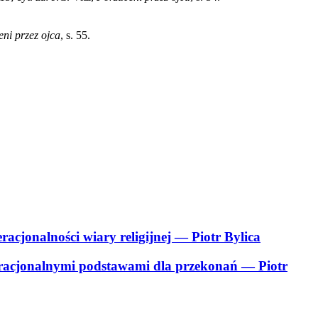
ni przez ojca
, s. 55.
racjonalności wiary religijnej
— Piotr Bylica
ieracjonalnymi podstawami dla przekonań
— Piotr