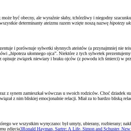
może być obecny, ale wyraźnie słaby, tchórzliwy i niegodny szacunku,
Te wszystkie determinanty ateizmu razem wzięte noszą nazwę
hipotezy u
zentuje i porównuje sylwetki słynnych ateistów (a przynajmniej nie te
wi „hipoteza ułomnego ojca”. Niektóre z tych sylwetek prezentujemy
tz opisuje związek niewiary i braku ojców (z powodu ich śmierci) w p
a wraz z synem zamieszkał wówczas u swoich rodziców. Choć dziadek st
iązał z nim bliskiej emocjonalnie relacji. Miał za to bardzo bliską rel
órego we wszystkim wyręczano: był umyty, ubierany, rozbierany; nak
 mu zdjęcia
3
Ronald Hayman, Sartre: A Life, Simon and Schuster, New Yor