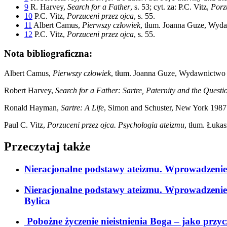
9
R. Harvey,
Search for a Father
, s. 53; cyt. za: P.C. Vitz,
Porz
10
P.C. Vitz,
Porzuceni przez ojca
, s. 55.
11
Albert Camus,
Pierwszy człowiek
, tłum. Joanna Guze, Wyda
12
P.C. Vitz,
Porzuceni przez ojca
, s. 55.
Nota bibliograficzna:
Albert Camus,
Pierwszy człowiek
, tłum. Joanna Guze, Wydawnictwo
Robert Harvey,
Search for a Father: Sartre, Paternity and the Questio
Ronald Hayman,
Sartre: A Life
, Simon and Schuster, New York 1987
Paul C. Vitz,
Porzuceni przez ojca. Psychologia ateizmu
, tłum. Łuka
Przeczytaj także
Nieracjonalne podstawy ateizmu. Wprowadzenie do
Nieracjonalne podstawy ateizmu. Wprowadzenie 
Bylica
Pobożne życzenie nieistnienia Boga – jako przy