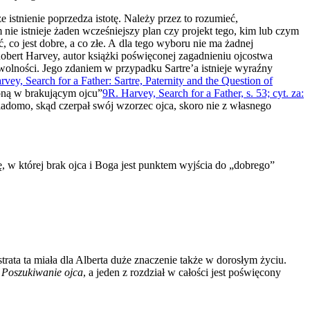
że istnienie poprzedza istotę. Należy przez to rozumieć,
 nie istnieje żaden wcześniejszy plan czy projekt tego, kim lub czym
 co jest dobre, a co złe. A dla tego wyboru nie ma żadnej
 Robert Harvey, autor książki poświęconej zagadnieniu ojcostwa
 wolności. Jego zdaniem w przypadku Sartre’a istnieje wyraźny
vey, Search for a Father: Sartre, Paternity and the Question of
ioną w brakującym ojcu”
9
R. Harvey, Search for a Father, s. 53; cyt. za:
iadomo, skąd czerpał swój wzorzec ojca, skoro nie z własnego
ię, w której brak ojca i Boga jest punktem wyjścia do „dobrego”
trata ta miała dla Alberta duże znaczenie także w dorosłym życiu.
ł
Poszukiwanie ojca
, a jeden z rozdział w całości jest poświęcony