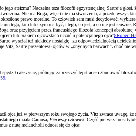
do jego ateizmu? Naczelna teza filozofii egzystencjalnej Sartre’a głosi, 
a stworzona. Nie ma Boga, więc i nie ma stworzenia, a przede wszystkim
y określone prawo moralne. To człowiek sam musi decydować, wybierać,
niu tego, kim lub czym ma być, i tego, co jest, a co nie jest słuszne.
oga oraz przyjęciem przez francuskiego filozofa koncepcji absolutnej
ojcem lub brakiem ojcowskich uczuć u potencjalnego ojca”
8
Robert Har
artre wyrażał też niekiedy nostalgię „za odpowiedzialnością ucieleśn
uje Vitz, Sartre prezentował ojców w „ohydnych barwach”, choć nie w
 spędził całe życie, próbując zaprzeczyć tej stracie i zbudować filozof
 55.
.
racił ojca już w pierwszym roku swojego życia. Vitz zwraca uwagę, że s
ostatniego działa Camusa,
Pierwszy człowiek
. Część pierwsza nosi tytu
us z nutą melancholii odnosi się do ojca: