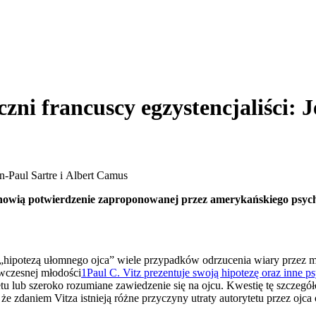
czni francuscy egzystencjaliści: 
tanowią potwierdzenie zaproponowanej przez amerykańskiego psych
a „hipotezą ułomnego ojca” wiele przypadków odrzucenia wiary przez
 wczesnej młodości
1
Paul C. Vitz prezentuje swoją hipotezę oraz inne p
etu lub szeroko rozumiane zawiedzenie się na ojcu. Kwestię tę szczeg
że zdaniem Vitza istnieją różne przyczyny utraty autorytetu przez ojc