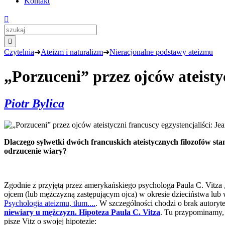
Kontakt


Czytelnia
➜
Ateizm i naturalizm
➜
Nieracjonalne podstawy ateizmu
„Porzuceni” przez ojców ateisty
Piotr Bylica
Dlaczego sylwetki dwóch francuskich ateistycznych filozofów s
odrzucenie wiary?
Zgodnie z przyjętą przez amerykańskiego psychologa Paula C. Vitz
ojcem (lub mężczyzną zastępującym ojca) w okresie dzieciństwa lub
Psychologia ateizmu, tłum....
. W szczególności chodzi o brak autoryt
niewiary u mężczyzn. Hipoteza Paula C. Vitza
. Tu przypominamy, 
pisze Vitz o swojej hipotezie: