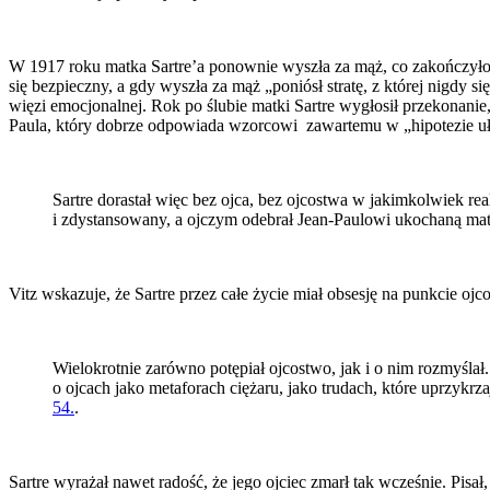
W 1917 roku matka Sartre’a ponownie wyszła za mąż, co zakończyło id
się bezpieczny, a gdy wyszła za mąż „poniósł stratę, z której nigdy się
więzi emocjonalnej. Rok po ślubie matki Sartre wygłosił przekonanie, 
Paula, który dobrze odpowiada wzorcowi zawartemu w „hipotezie u
Sartre dorastał więc bez ojca, bez ojcostwa w jakimkolwiek re
i zdystansowany, a ojczym odebrał Jean-Paulowi ukochaną ma
Vitz wskazuje, że Sartre przez całe życie miał obsesję na punkcie ojc
Wielokrotnie zarówno potępiał ojcostwo, jak i o nim rozmyślał. 
o ojcach jako metaforach ciężaru, jako trudach, które uprzykr
54.
.
Sartre wyrażał nawet radość, że jego ojciec zmarł tak wcześnie. Pisał,