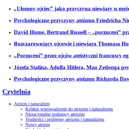
„Ułomny ojciec” jako przyczyna niewiary u męż
Psychologiczne przyczyny ateizmu Friedricha Ni
David Hume, Bertrand Russell – „porzuceni” pr
Rozczarowujący ojcowie i niewiara Thomasa H
„Porzuceni” przez ojców ateistyczni francuscy eg
Józefa Stalina, Adolfa Hitlera, Mao Zedonga ps
Psychologiczne przyczyny ateizmu Richarda Daw
Czytelnia
Ateizm i naturalizm
Krótkie wprowadzenie do ateizmu i naturalizmu
Nieracjonalne podstawy ateizmu
Trudności i problemy ateizmu i naturalizmu
Nowy ateizm