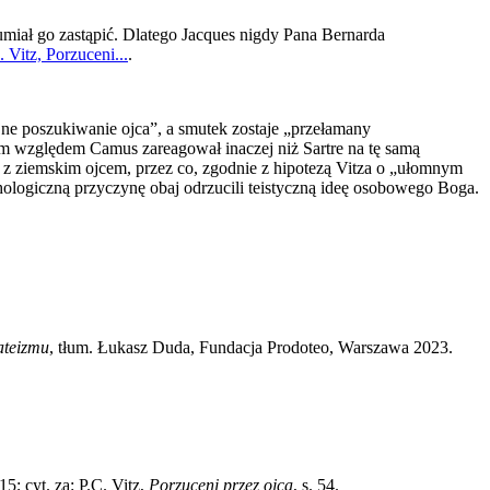
miał go zastąpić. Dlatego Jacques nigdy Pana Bernarda
Vitz, Porzuceni...
.
ne poszukiwanie ojca”, a smutek zostaje „przełamany
ym względem Camus zareagował inaczej niż Sartre na tę samą
 z ziemskim ojcem, przez co, zgodnie z hipotezą Vitza o „ułomnym
chologiczną przyczynę obaj odrzucili teistyczną ideę osobowego Boga.
ateizmu
, tłum. Łukasz Duda, Fundacja Prodoteo, Warszawa 2023.
5; cyt. za: P.C. Vitz,
Porzuceni przez ojca
, s. 54.