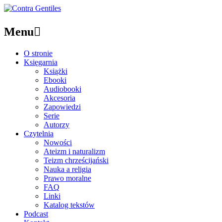
Menu

O stronie
Księgarnia
Książki
Ebooki
Audiobooki
Akcesoria
Zapowiedzi
Serie
Autorzy
Czytelnia
Nowości
Ateizm i naturalizm
Teizm chrześcijański
Nauka a religia
Prawo moralne
FAQ
Linki
Katalog tekstów
Podcast