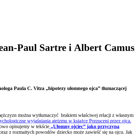
Jean-Paul Sartre i Albert Camus
ologa Paula C. Vitza „hipotezy ułomnego ojca” tłumaczącej
 mężczyzn można wytłumaczyć brakiem właściwej relacji z własnym
sychologiczne wyjaśniania ateizmu w książce Porzuceni przez ojca.
ółowo opisujemy w tekście
„Ułomny ojciec” jako przyczyna
a oraz z rozmaitych powodów dziecko może zawieść się na ojcu. Jak