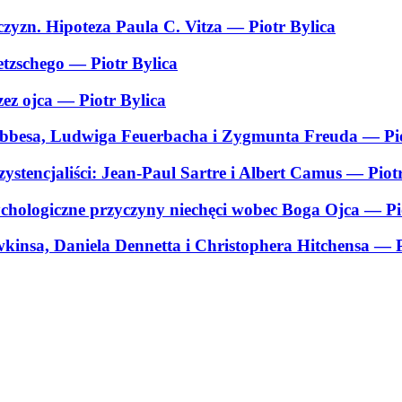
czyzn. Hipoteza Paula C. Vitza
— Piotr Bylica
etzschego
— Piotr Bylica
zez ojca
— Piotr Bylica
obbesa, Ludwiga Feuerbacha i Zygmunta Freuda
— Pio
zystencjaliści: Jean-Paul Sartre i Albert Camus
— Piotr
ychologiczne przyczyny niechęci wobec Boga Ojca
— Pi
kinsa, Daniela Dennetta i Christophera Hitchensa
— P