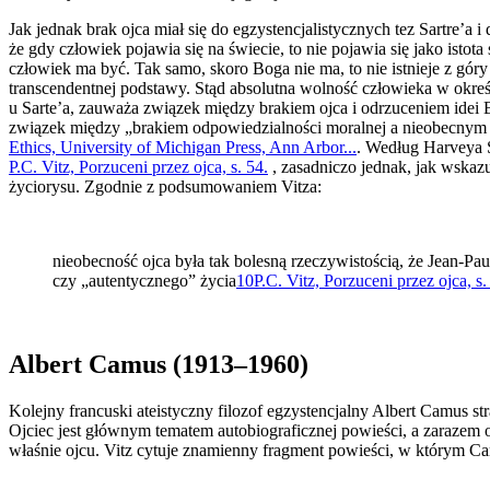
Jak jednak brak ojca miał się do egzystencjalistycznych tez Sartre’a i 
że gdy człowiek pojawia się na świecie, to nie pojawia się jako istot
człowiek ma być. Tak samo, skoro Boga nie ma, to nie istnieje z gór
transcendentnej podstawy. Stąd absolutna wolność człowieka w określa
u Sarte’a, zauważa związek między brakiem ojca i odrzuceniem idei B
związek między „brakiem odpowiedzialności moralnej a nieobecnym 
Ethics, University of Michigan Press, Ann Arbor...
. Według Harveya S
P.C. Vitz, Porzuceni przez ojca, s. 54.
, zasadniczo jednak, jak wskaz
życiorysu. Zgodnie z podsumowaniem Vitza:
nieobecność ojca była tak bolesną rzeczywistością, że Jean-Paul
czy „autentycznego” życia
10
P.C. Vitz, Porzuceni przez ojca, s.
Albert Camus (1913–1960)
Kolejny francuski ateistyczny filozof egzystencjalny Albert Camus st
Ojciec jest głównym tematem autobiograficznej powieści, a zarazem 
właśnie ojcu. Vitz cytuje znamienny fragment powieści, w którym Cam