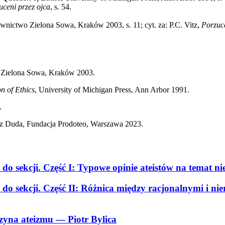
uceni przez ojca
, s. 54.
wnictwo Zielona Sowa, Kraków 2003, s. 11; cyt. za: P.C. Vitz,
Porzuce
 Zielona Sowa, Kraków 2003.
n of Ethics
, University of Michigan Press, Ann Arbor 1991.
.
sz Duda, Fundacja Prodoteo, Warszawa 2023.
 sekcji. Część I: Typowe opinie ateistów na temat nie
do sekcji. Część II: Różnica między racjonalnymi i n
czyna ateizmu
— Piotr Bylica