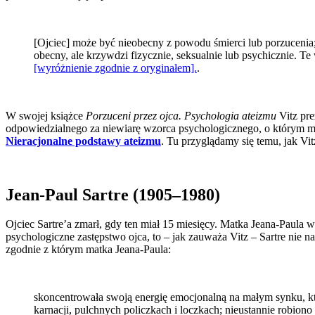
[Ojciec] może być nieobecny z powodu śmierci lub porzucenia; 
obecny, ale krzywdzi fizycznie, seksualnie lub psychicznie. 
[wyróżnienie zgodnie z oryginałem].
.
W swojej książce
Porzuceni przez ojca. Psychologia ateizmu
Vitz pre
odpowiedzialnego za niewiarę wzorca psychologicznego, o którym mó
Nieracjonalne podstawy ateizmu
. Tu przyglądamy się temu, jak Vi
Jean-Paul Sartre (1905–1980)
Ojciec Sartre’a zmarł, gdy ten miał 15 miesięcy. Matka Jeana-Paul
psychologiczne zastępstwo ojca, to – jak zauważa Vitz – Sartre nie naw
zgodnie z którym matka Jeana-Paula:
skoncentrowała swoją energię emocjonalną na małym synku, kt
karnacji, pulchnych policzkach i loczkach; nieustannie robiono