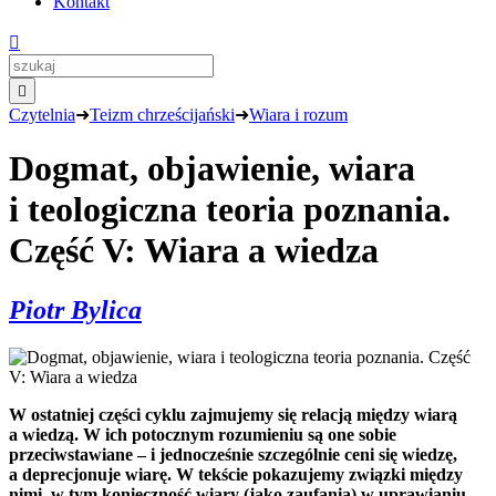
Kontakt


Czytelnia
➜
Teizm chrześcijański
➜
Wiara i rozum
Dogmat, objawienie, wiara
i teologiczna teoria poznania.
Część V: Wiara a wiedza
Piotr Bylica
W ostatniej części cyklu zajmujemy się relacją między wiarą
a wiedzą. W ich potocznym rozumieniu są one sobie
przeciwstawiane – i jednocześnie szczególnie ceni się wiedzę,
a deprecjonuje wiarę. W tekście pokazujemy związki między
nimi, w tym konieczność wiary (jako zaufania) w uprawianiu