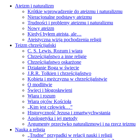
Ateizm i naturalizm
Krótkie wprowadzenie do ateizmu i naturalizmu
Nieracjonalne podstawy ateizmu
Trudności i problemy ateizmu i naturalizmu
Nowy ateizm
Kiedyś byłem ateistą, ale…
Ateistyczna wizja pochodzenia religii
Teizm chrześcijański
C. S. Lewis. Rozum i wiara
Chrześcijaństwo a inne religie
Chrześcijaństwo oskarżone
Działanie Boga w świecie
J.R.R. Tolkien i chrześcijaństwo
Kobieta i mężczyzna w chrześcijaństwie
O modlitwie
Święci i błogosławieni
Wiara i rozum
Wiara ojców Kościoła
„Kim jest człowiek…”
Historyczność Jezusa i zmartwychwstania
Apologetyka i jej metody
Argumenty przeciwko naturalizmowi i na rzecz teizmu
Nauka a religia
„Trudne” przypadki w relacji nauki i religii