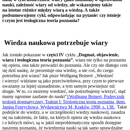
nauki, zależność wiary od wiedzy, ale wskazujemy także
na istotne różnice między wiarą a wiedzą. A także
podsumowujemy cykl, odpowiadając na pytanie: czy istnieje
i czym jest teologiczna teoria poznania?
Wiedza naukowa potrzebuje wiary
Jak zostało pokazane w
części IV
cyklu „
Dogmat, objawienie,
wiara i teologiczna teoria poznania”
, wiara nie tylko na poznaniu
się opiera, ona także prowadzi do poznania. Ale czy nie dlatego ceni
się dziś naukę, że prezentuje ona wiedzę, a nie coś, do czego
potrzebna jest wiara? Jak pisze Wolfgang Beinert: „Wiedzieć
i wierzyć widziane są jako przeciwieństwa, przy czym to pierwsze
uważamy za lepiej uzasadnione, a tym samym pewniejsze niż
drugie. W to, co możemy wiedzieć, nie potrzebujemy wierzyć, stąd
mamy ogromne zaufanie do nauki”
1
Wolfgang Beinert, Podręcznik
teologii dogmatycznej. Traktat I: Teologiczna teoria poznania, tłum.
Janina Fenrychowa, Wydawnictwo M, Kraków 1998, s. 138.
. Takie
podejście do wiedzy, a w szczególności wiedzy naukowej, zasadza
się na założeniu, że fakty, na których opiera się wiedza naukowa
i o których mówi, są w jakiś nieproblematyczny sposób dostępne
naszemu poznaniu, że twierdzenia nauki są tak samo sprawdzalne