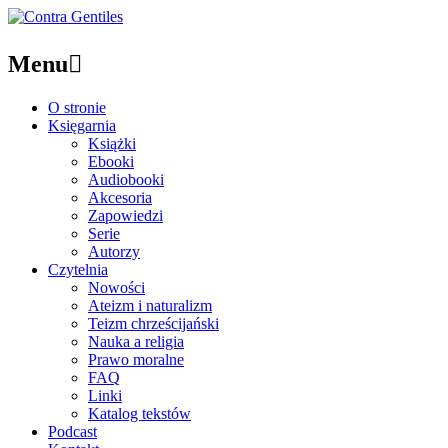
Menu

O stronie
Księgarnia
Książki
Ebooki
Audiobooki
Akcesoria
Zapowiedzi
Serie
Autorzy
Czytelnia
Nowości
Ateizm i naturalizm
Teizm chrześcijański
Nauka a religia
Prawo moralne
FAQ
Linki
Katalog tekstów
Podcast