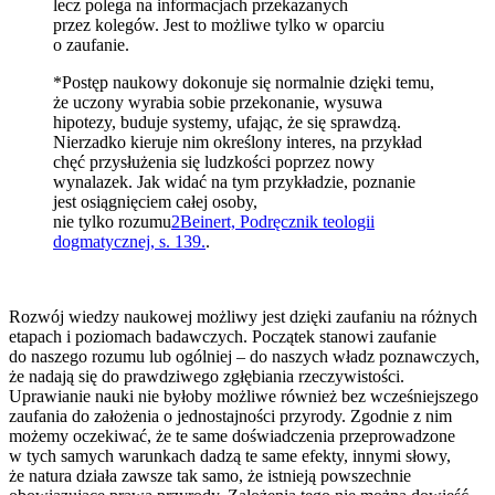
lecz polega na informacjach przekazanych
przez kolegów. Jest to możliwe tylko w oparciu
o zaufanie.
*Postęp naukowy dokonuje się normalnie dzięki temu,
że uczony wyrabia sobie przekonanie, wysuwa
hipotezy, buduje systemy, ufając, że się sprawdzą.
Nierzadko kieruje nim określony interes, na przykład
chęć przysłużenia się ludzkości poprzez nowy
wynalazek. Jak widać na tym przykładzie, poznanie
jest osiągnięciem całej osoby,
nie tylko rozumu
2
Beinert, Podręcznik teologii
dogmatycznej, s. 139.
.
Rozwój wiedzy naukowej możliwy jest dzięki zaufaniu na różnych
etapach i poziomach badawczych. Początek stanowi zaufanie
do naszego rozumu lub ogólniej – do naszych władz poznawczych,
że nadają się do prawdziwego zgłębiania rzeczywistości.
Uprawianie nauki nie byłoby możliwe również bez wcześniejszego
zaufania do założenia o jednostajności przyrody. Zgodnie z nim
możemy oczekiwać, że te same doświadczenia przeprowadzone
w tych samych warunkach dadzą te same efekty, innymi słowy,
że natura działa zawsze tak samo, że istnieją powszechnie