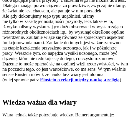
obowiązujące prawa przyrody. Założenia tego nie można dowieść.
Dlatego uznając prawo ciążenia za prawdziwe, zwyczajnie ufamy,
że świat nie jest chaosem, ale panuje w nim porządek.
Ale gdy dokonujemy tego typu uogólnień, ufamy
nie tylko w zasadę jednostajności przyrody, lecz także w to,
iż wykonaliśmy wystarczająco dużo obserwacji w wystarczająco
różnorodnych okolicznościach itp., by wysunąć określone ogólne
twierdzenie. Zaufanie wiąże się również ze społecznym aspektem
funkcjonowania nauki. Zaufanie do innych jest ważne zarówno
na etapie kształcenia przyszłego uczonego, jak i w późniejszej
pracy. Wreszcie tym, co napędza wysiłki uczonego, może być
dążenie, które nie redukuje się do tego, co czysto rozumowe.
Dążenie to może opierać się na ogólnej wizji rzeczywistości, w tym
na poczuciu tego, co jest wartościowe, co ma sens. W tym właśnie
sensie Einstein mówił, że nauka bez wiary jest ułomna
(w tej sprawie patrz
Einstein o relacji między nauką a religią
).
Wiedza ważna dla wiary
Wiara jednak także potrzebuje wiedzy. Beinert argumentuje: