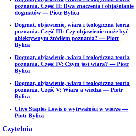
poznania. Część II: Dwa znaczenia i objaśnianie
dogmatów
— Piotr Bylica
Dogmat, objawienie, wiara i teologiczna teoria
poznania. Część III: Czy objawienie może być
obiektywnym źródłem poznania?
— Piotr
Bylica
Dogmat, objawienie, wiara i teologiczna teoria
poznania. Część IV: Czym jest wiara?
— Piotr
Bylica
Dogmat, objawienie, wiara i teologiczna teoria
poznania. Część V: Wiara a wiedza
— Piotr
Bylica
Clive Staples Lewis o wytrwałości w wierze
—
Piotr Bylica
Czytelnia