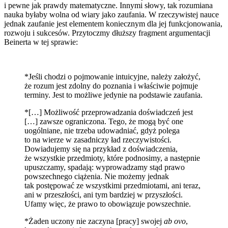
i pewne jak prawdy matematyczne. Innymi słowy, tak rozumiana
nauka byłaby wolna od wiary jako zaufania. W rzeczywistej nauce
jednak zaufanie jest elementem koniecznym dla jej funkcjonowania,
rozwoju i sukcesów. Przytoczmy dłuższy fragment argumentacji
Beinerta w tej sprawie:
*Jeśli chodzi o pojmowanie intuicyjne, należy założyć,
że rozum jest zdolny do poznania i właściwie pojmuje
terminy. Jest to możliwe jedynie na podstawie zaufania.
*[…] Możliwość przeprowadzania doświadczeń jest
[…] zawsze ograniczona. Tego, że mogą być one
uogólniane, nie trzeba udowadniać, gdyż polega
to na wierze w zasadniczy ład rzeczywistości.
Dowiadujemy się na przykład z doświadczenia,
że wszystkie przedmioty, które podnosimy, a następnie
upuszczamy, spadają: wyprowadzamy stąd prawo
powszechnego ciążenia. Nie możemy jednak
tak postępować ze wszystkimi przedmiotami, ani teraz,
ani w przeszłości, ani tym bardziej w przyszłości.
Ufamy więc, że prawo to obowiązuje powszechnie.
*Żaden uczony nie zaczyna [pracy] swojej
ab ovo
,