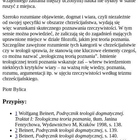
wzajemnego zaufania między uczonymi) nauka nie byłaby w stanie
ruszyć z miejsca.
Szeroko rozumiane objawienie, dogmat i wiara, czyli niezależnie
od swojej specyfiki w obszarze chrześcijaństwa, wydają się
więc warunkami skutecznego poznawania rzeczywistości. W tym
sensie można powiedzieć, że zaliczają się do zagadnień mających
uprawnione miejsce w dziale filozofii, jakim jest teoria poznania.
Szczególne zawężone rozumienie tych kategorii w chrześcijaństwie
czy w teologii sprawia, że stanowią one kluczowe elementy czegoś,
co można nazwać „teologiczną teorią poznania”. Istnienie
teologicznej teorii poznania wskazuje zaś – wbrew twierdzeniom
niektórych krytyków wiary – na ważną rolę wiedzy, poznania,
rozumu, argumentacji itp. w ujęciu rzeczywistości według teizmu
chrześcijańskiego.
Piotr Bylica
Przypisy:
1
Wolfgang Beinert,
Podręcznik teologii dogmatycznej.
Traktat I: Teologiczna teoria poznania,
tłum. Janina
Fenrychowa, Wydawnictwo M, Kraków 1998, s. 138.
2
Beinert,
Podręcznik teologii dogmatycznej
, s. 139.
3
Beinert,
Podręcznik teologii dogmatycznej
, s. 140.