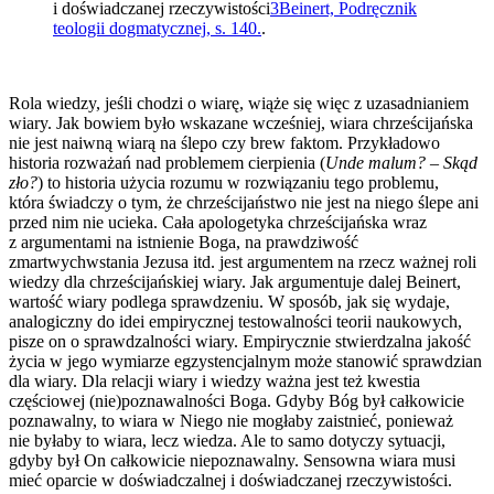
i doświadczanej rzeczywistości
3
Beinert, Podręcznik
teologii dogmatycznej, s. 140.
.
Rola wiedzy, jeśli chodzi o wiarę, wiąże się więc z uzasadnianiem
wiary. Jak bowiem było wskazane wcześniej, wiara chrześcijańska
nie jest naiwną wiarą na ślepo czy brew faktom. Przykładowo
historia rozważań nad problemem cierpienia (
Unde malum?
–
Skąd
zło?
) to historia użycia rozumu w rozwiązaniu tego problemu,
która świadczy o tym, że chrześcijaństwo nie jest na niego ślepe ani
przed nim nie ucieka. Cała apologetyka chrześcijańska wraz
z argumentami na istnienie Boga, na prawdziwość
zmartwychwstania Jezusa itd. jest argumentem na rzecz ważnej roli
wiedzy dla chrześcijańskiej wiary. Jak argumentuje dalej Beinert,
wartość wiary podlega sprawdzeniu. W sposób, jak się wydaje,
analogiczny do idei empirycznej testowalności teorii naukowych,
pisze on o sprawdzalności wiary. Empirycznie stwierdzalna jakość
życia w jego wymiarze egzystencjalnym może stanowić sprawdzian
dla wiary. Dla relacji wiary i wiedzy ważna jest też kwestia
częściowej (nie)poznawalności Boga. Gdyby Bóg był całkowicie
poznawalny, to wiara w Niego nie mogłaby zaistnieć, ponieważ
nie byłaby to wiara, lecz wiedza. Ale to samo dotyczy sytuacji,
gdyby był On całkowicie niepoznawalny. Sensowna wiara musi
mieć oparcie w doświadczalnej i doświadczanej rzeczywistości.