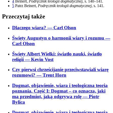
4
Beinert,
Podręcznik teologii dogmatycznej
, s. 140–141.
5
Patrz Beinert,
Podręcznik teologii dogmatycznej
, s. 141.
Przeczytaj także
Dlaczego wiara?
— Carl Olson
Święty Augustyn o harmonii wiary i rozumu
—
Carl Olson
Święty Albert Wielki: światło nauki, światło
religii
— Kevin Vost
Czy pierwsi chrześcijanie przeciwstawiali wiarę
rozumowi?
— Trent Horn
Dogmat, objawienie, wiara i teologiczna teoria
poznania. Część I: Dogmat – co oznacza, jaki
ma przedmiot, jaką odgrywa rolę
— Piotr
Bylica
Dogmat, objawienie, wiara i teologiczna teoria