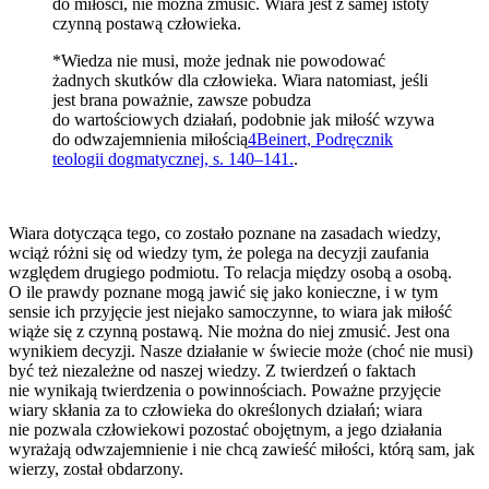
do miłości, nie można zmusić. Wiara jest z samej istoty
czynną postawą człowieka.
*Wiedza nie musi, może jednak nie powodować
żadnych skutków dla człowieka. Wiara natomiast, jeśli
jest brana poważnie, zawsze pobudza
do wartościowych działań, podobnie jak miłość wzywa
do odwzajemnienia miłością
4
Beinert, Podręcznik
teologii dogmatycznej, s. 140–141.
.
Wiara dotycząca tego, co zostało poznane na zasadach wiedzy,
wciąż różni się od wiedzy tym, że polega na decyzji zaufania
względem drugiego podmiotu. To relacja między osobą a osobą.
O ile prawdy poznane mogą jawić się jako konieczne, i w tym
sensie ich przyjęcie jest niejako samoczynne, to wiara jak miłość
wiąże się z czynną postawą. Nie można do niej zmusić. Jest ona
wynikiem decyzji. Nasze działanie w świecie może (choć nie musi)
być też niezależne od naszej wiedzy. Z twierdzeń o faktach
nie wynikają twierdzenia o powinnościach. Poważne przyjęcie
wiary skłania za to człowieka do określonych działań; wiara
nie pozwala człowiekowi pozostać obojętnym, a jego działania
wyrażają odwzajemnienie i nie chcą zawieść miłości, którą sam, jak
wierzy, został obdarzony.