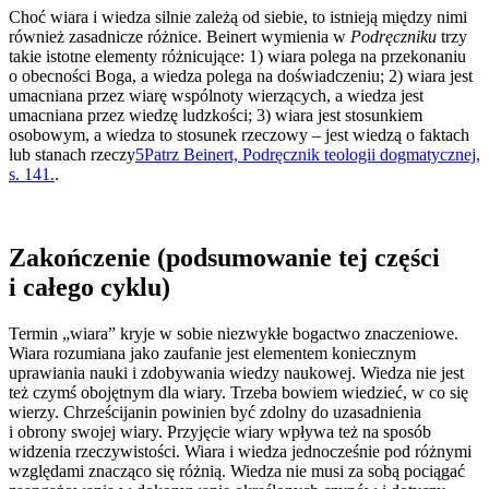
Choć wiara i wiedza silnie zależą od siebie, to istnieją między nimi
również zasadnicze różnice. Beinert wymienia w
Podręczniku
trzy
takie istotne elementy różnicujące: 1) wiara polega na przekonaniu
o obecności Boga, a wiedza polega na doświadczeniu; 2) wiara jest
umacniana przez wiarę wspólnoty wierzących, a wiedza jest
umacniana przez wiedzę ludzkości; 3) wiara jest stosunkiem
osobowym, a wiedza to stosunek rzeczowy – jest wiedzą o faktach
lub stanach rzeczy
5
Patrz Beinert, Podręcznik teologii dogmatycznej,
s. 141.
.
Zakończenie (podsumowanie tej części
i całego cyklu)
Termin „wiara” kryje w sobie niezwykłe bogactwo znaczeniowe.
Wiara rozumiana jako zaufanie jest elementem koniecznym
uprawiania nauki i zdobywania wiedzy naukowej. Wiedza nie jest
też czymś obojętnym dla wiary. Trzeba bowiem wiedzieć, w co się
wierzy. Chrześcijanin powinien być zdolny do uzasadnienia
i obrony swojej wiary. Przyjęcie wiary wpływa też na sposób
widzenia rzeczywistości. Wiara i wiedza jednocześnie pod różnymi
względami znacząco się różnią. Wiedza nie musi za sobą pociągać