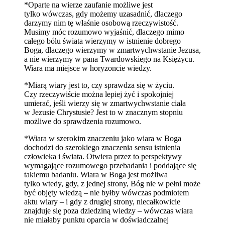
*Oparte na wierze zaufanie możliwe jest
tylko wówczas, gdy możemy uzasadnić, dlaczego
darzymy nim tę właśnie osobową rzeczywistość.
Musimy móc rozumowo wyjaśnić, dlaczego mimo
całego bólu świata wierzymy w istnienie dobrego
Boga, dlaczego wierzymy w zmartwychwstanie Jezusa,
a nie wierzymy w pana Twardowskiego na Księżycu.
Wiara ma miejsce w horyzoncie wiedzy.
*Miarą wiary jest to, czy sprawdza się w życiu.
Czy rzeczywiście można lepiej żyć i spokojniej
umierać, jeśli wierzy się w zmartwychwstanie ciała
w Jezusie Chrystusie? Jest to w znacznym stopniu
możliwe do sprawdzenia rozumowo.
*Wiara w szerokim znaczeniu jako wiara w Boga
dochodzi do szerokiego znaczenia sensu istnienia
człowieka i świata. Otwiera przez to perspektywy
wymagające rozumowego przebadania i poddające się
takiemu badaniu. Wiara w Boga jest możliwa
tylko wtedy, gdy, z jednej strony, Bóg nie w pełni może
być objęty wiedzą – nie byłby wówczas podmiotem
aktu wiary – i gdy z drugiej strony, niecałkowicie
znajduje się poza dziedziną wiedzy – wówczas wiara
nie miałaby punktu oparcia w doświadczalnej