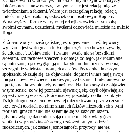
zaangażowania w dokonywanie określonych czynów i dotyczy
faktów oraz stanów rzeczy, i w tym sensie jest relacją między
twierdzeniami a faktami. Wiara jest szczególną relacją, relacją
miłości między osobami, człowiekiem i osobowym Bogiem.
W najwyższej formie wiary w tej relacji człowiek całym sobą,
swoimi czynami, uczuciami, myślami odpowiada miłością na miłość
Boga.
Źródłem wiary chrześcijańskiej jest objawienie. Treść tej wiary
wyrażona jest w dogmatach. Kolejne części cyklu wykazywały,
że „dogmat”, „objawienie” i „wiara” wcale nie są brzydkimi
słowami. Ich fachowe znaczenie odbiega od tego, jak rozumiane
są potocznie, i jak wyglądają ich karykaturalne przedstawienia,
szczególnie w tekstach nowych ateistów. Przy dokładniejszym
spojrzeniu okazuje się, że objawienie, dogmat i wiara mają swoje
miejsce nawet w świecie naukowym, że bez nich funkcjonowanie
i postęp naukowy nie byłyby możliwe. Nauka korzysta z objawienia
w tym sensie, że w jej poznaniu ujawniają się, czyli objawiają się,
aspekty rzeczywistości, które inaczej pozostałyby dla nas ukryte.
Dzięki dogmatycznemu w pewnej mierze trwaniu przy wcześniej
przyjętych teoriach pomimo znanych faktów niezgodnych z tymi
teoriami, gmach nauki nie załamuje się za każdym razem,
gdy pojawią się dane niepasujące do teorii. Bez wiary (czyli
zaufania w prawdziwość szeregu założeń, w tym założeń
filozoficznych, jak zasada jednostajności przyrody, ale też