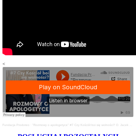
<
Fundacja Prodoteo
·
"Rozmowy o apologetyce" #7 Czy Kościół boi się wolności? O. Jacek Gniadek