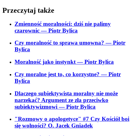
Przeczytaj także
Zmienność moralności: dziś nie palimy
czarownic
— Piotr Bylica
Czy moralność to sprawa umowna?
— Piotr
Bylica
Moralność jako instynkt
— Piotr Bylica
Czy moralne jest to, co korzystne?
— Piotr
Bylica
Dlaczego subiektywista moralny nie może
narzekać? Argument ze zła przeciwko
subiektywizmowi
— Piotr Bylica
"Rozmowy o apologetyce" #7 Czy Kościół boi
się wolności? O. Jacek Gniadek