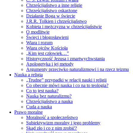
Chrześcijaństwo a inne religie
Chrześcijaństwo oskarżone
Działanie Boga w świecie
J.R.R. Tolkien i chrześcijaństwo
Kobieta i mężczyzna w chrześcijaństwie
O modlitwie
Święci i błogosławieni
Wiara i rozum
Wiara ojców Kościoła
„Kim jest człowiek…”
Historyczność Jezusa i zmartwychwstania
Apologetyka i jej metody
Argumenty przeciwko naturalizmowi i na rzecz teizmu
Nauka a religia
„Trudne” przypadki w relacji nauki i religii
Co obecnie mówi nauka i co na to teologia?
Co to jest nauka?
Nauka bez naturalizmu?
Chrześcijaństwo a nauka
Cuda a nauka
Prawo moralne
Moralność a społeczeństwo
Subiektywizm moralny i jego problemy
Skąd zło i co z nim zrobić?