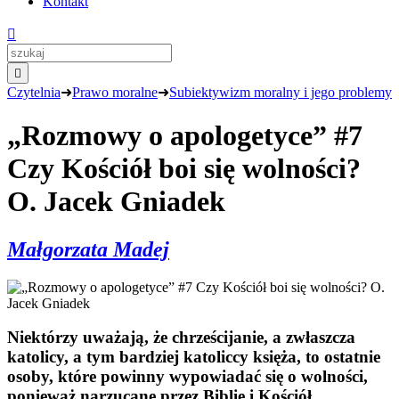
Kontakt


Czytelnia
➜
Prawo moralne
➜
Subiektywizm moralny i jego problemy
„Rozmowy o apologetyce” #7
Czy Kościół boi się wolności?
O. Jacek Gniadek
Małgorzata Madej
Niektórzy uważają, że chrześcijanie, a zwłaszcza
katolicy, a tym bardziej katoliccy księża, to ostatnie
osoby, które powinny wypowiadać się o wolności,
ponieważ narzucane przez Biblię i Kościół