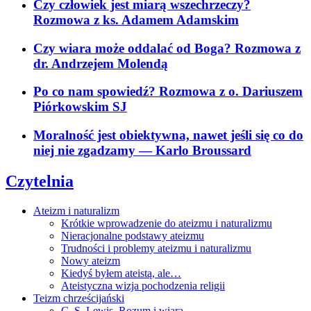
Czy człowiek jest miarą wszechrzeczy?
Rozmowa z ks. Adamem Adamskim
Czy wiara może oddalać od Boga? Rozmowa z
dr. Andrzejem Molendą
Po co nam spowiedź? Rozmowa z o. Dariuszem
Piórkowskim SJ
Moralność jest obiektywna, nawet jeśli się co do
niej nie zgadzamy
— Karlo Broussard
Czytelnia
Ateizm i naturalizm
Krótkie wprowadzenie do ateizmu i naturalizmu
Nieracjonalne podstawy ateizmu
Trudności i problemy ateizmu i naturalizmu
Nowy ateizm
Kiedyś byłem ateistą, ale…
Ateistyczna wizja pochodzenia religii
Teizm chrześcijański
C. S. Lewis. Rozum i wiara