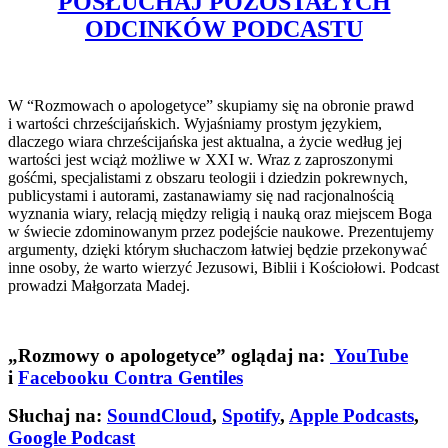
POSŁUCHAJ POZOSTAŁYCH
ODCINKÓW PODCASTU
W “Rozmowach o apologetyce” skupiamy się na obronie prawd
i wartości chrześcijańskich. Wyjaśniamy prostym językiem,
dlaczego wiara chrześcijańska jest aktualna, a życie według jej
wartości jest wciąż możliwe w XXI w. Wraz z zaproszonymi
gośćmi, specjalistami z obszaru teologii i dziedzin pokrewnych,
publicystami i autorami, zastanawiamy się nad racjonalnością
wyznania wiary, relacją między religią i nauką oraz miejscem Boga
w świecie zdominowanym przez podejście naukowe. Prezentujemy
argumenty, dzięki którym słuchaczom łatwiej będzie przekonywać
inne osoby, że warto wierzyć Jezusowi, Biblii i Kościołowi. Podcast
prowadzi Małgorzata Madej.
„Rozmowy o apologetyce” oglądaj na:
YouTube
i
Facebooku Contra Gentiles
Słuchaj na:
SoundCloud
,
Spotify
,
Apple Podcasts
,
Google Podcast