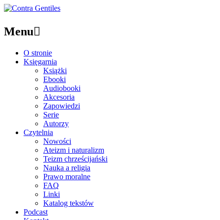
Menu

O stronie
Księgarnia
Książki
Ebooki
Audiobooki
Akcesoria
Zapowiedzi
Serie
Autorzy
Czytelnia
Nowości
Ateizm i naturalizm
Teizm chrześcijański
Nauka a religia
Prawo moralne
FAQ
Linki
Katalog tekstów
Podcast