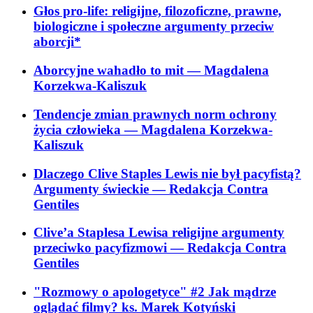
Głos pro-life: religijne, filozoficzne, prawne,
biologiczne i społeczne argumenty przeciw
aborcji*
Aborcyjne wahadło to mit
— Magdalena
Korzekwa-Kaliszuk
Tendencje zmian prawnych norm ochrony
życia człowieka
— Magdalena Korzekwa-
Kaliszuk
Dlaczego Clive Staples Lewis nie był pacyfistą?
Argumenty świeckie
— Redakcja Contra
Gentiles
Clive’a Staplesa Lewisa religijne argumenty
przeciwko pacyfizmowi
— Redakcja Contra
Gentiles
"Rozmowy o apologetyce" #2 Jak mądrze
oglądać filmy? ks. Marek Kotyński