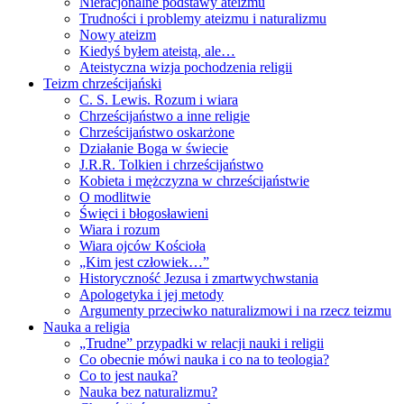
Nieracjonalne podstawy ateizmu
Trudności i problemy ateizmu i naturalizmu
Nowy ateizm
Kiedyś byłem ateistą, ale…
Ateistyczna wizja pochodzenia religii
Teizm chrześcijański
C. S. Lewis. Rozum i wiara
Chrześcijaństwo a inne religie
Chrześcijaństwo oskarżone
Działanie Boga w świecie
J.R.R. Tolkien i chrześcijaństwo
Kobieta i mężczyzna w chrześcijaństwie
O modlitwie
Święci i błogosławieni
Wiara i rozum
Wiara ojców Kościoła
„Kim jest człowiek…”
Historyczność Jezusa i zmartwychwstania
Apologetyka i jej metody
Argumenty przeciwko naturalizmowi i na rzecz teizmu
Nauka a religia
„Trudne” przypadki w relacji nauki i religii
Co obecnie mówi nauka i co na to teologia?
Co to jest nauka?
Nauka bez naturalizmu?