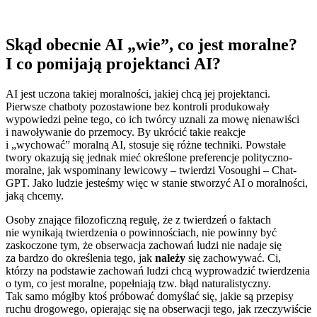
Skąd obecnie AI „wie”, co jest moralne?
I co pomijają projektanci AI?
AI jest uczona takiej moralności, jakiej chcą jej projektanci.
Pierwsze chatboty pozostawione bez kontroli produkowały
wypowiedzi pełne tego, co ich twórcy uznali za mowę nienawiści
i nawoływanie do przemocy. By ukrócić takie reakcje
i „wychować” moralną AI, stosuje się różne techniki. Powstałe
twory okazują się jednak mieć określone preferencje polityczno-
moralne, jak wspominany lewicowy – twierdzi Vosoughi – Chat-
GPT. Jako ludzie jesteśmy więc w stanie stworzyć AI o moralności,
jaką chcemy.
Osoby znające filozoficzną regułę, że z twierdzeń o faktach
nie wynikają twierdzenia o powinnościach, nie powinny być
zaskoczone tym, że obserwacja zachowań ludzi nie nadaje się
za bardzo do określenia tego, jak
należy
się zachowywać. Ci,
którzy na podstawie zachowań ludzi chcą wyprowadzić twierdzenia
o tym, co jest moralne, popełniają tzw. błąd naturalistyczny.
Tak samo mógłby ktoś próbować domyślać się, jakie są przepisy
ruchu drogowego, opierając się na obserwacji tego, jak rzeczywiście