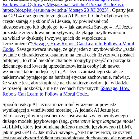
Borkowska, Cyfrowy Mesjasz na Twitchu? Poznaj AI-Jezusa,
https://oiot.pl/ai-jesus-na-twitchu/ [dostęp 20 XI 2023].
. Oparty jest
na GPT-4 oraz generatorze głosu AI PlayHT. Choć użytkownicy
często starają się skłonić AI Jezusa, by powiedział coś
niestosownego lub głupiego, to – jak zauważa Savage – „AI Jezus
pozostaje zdecydowanie pozytywny, dziękując użytkownikom
za wkład w dyskusję i wzywając ich do współczucia
i zrozumienia”
5
Savage, How Robots Can Learn to Follow a Moral
Code.
. Savage zwraca uwagę, że gdy jeden z użytkowników „zadał
pytanie o charakterze seksualnym na temat cech fizycznych postaci
biblijnej”, to choć niektóre chatboty mogłyby przejść do porządku
dziennego nad kwestią uprzedmiotowienia osoby lub nawet
wzmocnić takie podejście, to „AI Jezus zamiast tego starał się
nakierować pytającego na bardziej etyczne zachowanie, mówiąc,
że ważne jest, aby skupić się na charakterze osoby i jej wkładzie
w rozwój ludzkości, a nie na cechach fizycznych”
6
Savage, How
Robots Can Learn to Follow a Moral Code.
.
Sposób reakcji AI Jezusa może robić wrażenie odpowiedzi
wynikającej z wrażliwości moralnej. A jednak AI Jezus jest
tylko szczególnym sposobem zastosowania tzw. generatywnego
dużego modelu językowego (ang.
generative large language model
–GLLM), który jest odmianą dużego modelu językowego (LLM),
jakim jest GPT-4. Jak mówi Savage, „Nikt nie twierdzi, że system
jest prawdziwym źródłem przewodnictwa duchowego, ale pomysł