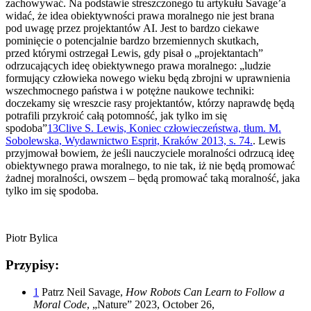
zachowywać. Na podstawie streszczonego tu artykułu Savage’a
widać, że idea obiektywności prawa moralnego nie jest brana
pod uwagę przez projektantów AI. Jest to bardzo ciekawe
pominięcie o potencjalnie bardzo brzemiennych skutkach,
przed którymi ostrzegał Lewis, gdy pisał o „projektantach”
odrzucających ideę obiektywnego prawa moralnego: „ludzie
formujący człowieka nowego wieku będą zbrojni w uprawnienia
wszechmocnego państwa i w potężne naukowe techniki:
doczekamy się wreszcie rasy projektantów, którzy naprawdę będą
potrafili przykroić całą potomność, jak tylko im się
spodoba”
13
Clive S. Lewis, Koniec człowieczeństwa, tłum. M.
Sobolewska, Wydawnictwo Esprit, Kraków 2013, s. 74.
. Lewis
przyjmował bowiem, że jeśli nauczyciele moralności odrzucą ideę
obiektywnego prawa moralnego, to nie tak, iż nie będą promować
żadnej moralności, owszem – będą promować taką moralność, jaka
tylko im się spodoba.
Piotr Bylica
Przypisy:
1
Patrz Neil Savage,
How
Robots Can Learn to Follow a
Moral Code
, „Nature” 2023, October 26,