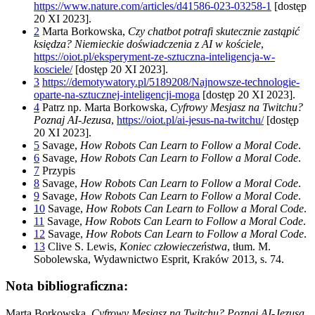
https://www.nature.com/articles/d41586-023-03258-1
[dostęp
20 XI 2023].
2
Marta Borkowska,
Czy chatbot potrafi skutecznie zastąpić
księdza? Niemieckie doświadczenia z AI w kościele
,
https://oiot.pl/eksperyment-ze-sztuczna-inteligencja-w-
kosciele/
[dostęp 20 XI 2023].
3
https://demotywatory.pl/5189208/Najnowsze-technologie-
oparte-na-sztucznej-inteligencji-moga
[dostęp 20 XI 2023].
4
Patrz np. Marta Borkowska,
Cyfrowy Mesjasz na Twitchu?
Poznaj AI-Jezusa
,
https://oiot.pl/ai-jesus-na-twitchu/
[dostęp
20 XI 2023].
5
Savage,
How
Robots Can Learn to Follow a Moral Code
.
6
Savage,
How
Robots Can Learn to Follow a Moral Code
.
7
Przypis
8
Savage,
How
Robots Can Learn to Follow a Moral Code
.
9
Savage,
How
Robots Can Learn to Follow a Moral Code
.
10
Savage,
How
Robots Can Learn to Follow a Moral Code
.
11
Savage,
How
Robots Can Learn to Follow a Moral Code
.
12
Savage,
How
Robots Can Learn to Follow a Moral Code
.
13
Clive S. Lewis,
Koniec człowieczeństwa
, tłum. M.
Sobolewska, Wydawnictwo Esprit, Kraków 2013, s. 74.
Nota bibliograficzna:
Marta Borkowska,
Cyfrowy Mesjasz na Twitchu? Poznaj AI-Jezusa
,