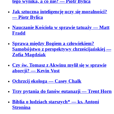
tego wynika, a co nie?
— Piotr Bylica
Jak sztuczną inteligencję uczy się moralności?
— Piotr Bylica
Nauczanie Kościoła w sprawie tatuaży
— Matt
Fradd
Sprawa między Bogiem a człowiekiem?
Samobójstwo z perspektywy chrześcijańskiej
—
Zofia Magdziak
Czy św. Tomasz z Akwinu mylił się w sprawie
aborcji?
— Kevin Vost
Ochrzcij ekologa
— Casey Chalk
Trzy pytania do fanów eutanazji
— Trent Horn
Biblia o ludziach starszych*
— ks. Antoni
Stronina