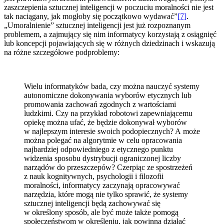
zaszczepienia sztucznej inteligencji w poczuciu moralności nie jest
tak naciągany, jak mogłoby się początkowo wydawać”
[7]
.
„Umoralnienie” sztucznej inteligencji jest już rozpoznanym
problemem, a zajmujący się nim informatycy korzystają z osiągnięć
lub koncepcji pojawiających się w różnych dziedzinach i wskazują
na różne szczegółowe podproblemy:
Wielu informatyków bada, czy można nauczyć systemy
autonomiczne dokonywania wyborów etycznych lub
promowania zachowań zgodnych z wartościami
ludzkimi. Czy na przykład robotowi zapewniającemu
opiekę można ufać, że będzie dokonywał wyborów
w najlepszym interesie swoich podopiecznych? A może
można polegać na algorytmie w celu opracowania
najbardziej odpowiedniego z etycznego punktu
widzenia sposobu dystrybucji ograniczonej liczby
narządów do przeszczepów? Czerpiąc ze spostrzeżeń
z nauk kognitywnych, psychologii i filozofii
moralności, informatycy zaczynają opracowywać
narzędzia, które mogą nie tylko sprawić, że systemy
sztucznej inteligencji będą zachowywać się
w określony sposób, ale być może także pomogą
społeczeństwom w określeniu, jak powinna działać