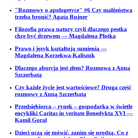
"Rozmowy o apologetyce" #6 Czy małżeństwa
trzeba bronić? Agata Rujner
Filozofia prawa natury czyli dlaczego pestka
chce być drzewem
— Magdalena Płotka
Prawo i język kształtują sumienia
—
Magdalena Korzekwa-Kaliszuk
Dlaczego aborcja jest złem? Rozmowa z Anną
Szczerbatą
Czy każde życie jest wartościowe? Druga część
rozmowy z Anną Szczerbatą
Przedsiębiorca – rynek – gospodarka w świetle
encykliki Caritas in veritate Benedykta XVI
—
Kamil Goral
Dzieci uczą się mówić, zanim się urodzą. Co z