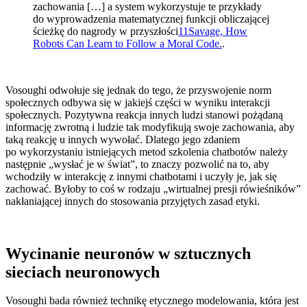
zachowania […] a system wykorzystuje te przykłady
do wyprowadzenia matematycznej funkcji obliczającej
ścieżkę do nagrody w przyszłości
11
Savage, How
Robots Can Learn to Follow a Moral Code.
.
Vosoughi odwołuje się jednak do tego, że przyswojenie norm
społecznych odbywa się w jakiejś części w wyniku interakcji
społecznych. Pozytywna reakcja innych ludzi stanowi pożądaną
informację zwrotną i ludzie tak modyfikują swoje zachowania, aby
taką reakcję u innych wywołać. Dlatego jego zdaniem
po wykorzystaniu istniejących metod szkolenia chatbotów należy
następnie „wysłać je w świat”, to znaczy pozwolić na to, aby
wchodziły w interakcję z innymi chatbotami i uczyły je, jak się
zachować. Byłoby to coś w rodzaju „wirtualnej presji rówieśników”
nakłaniającej innych do stosowania przyjętych zasad etyki.
Wycinanie neuronów w sztucznych
sieciach neuronowych
Vosoughi bada również technikę etycznego modelowania, która jest