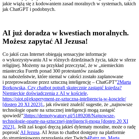
jakie wiążą się z kodowaniem zasad moralnych w systemach, takich
jak ChatGPT i podobnych.
AI już doradza w kwestiach moralnych.
Możesz zapytać AI Jezusa!
Co jakiś czas Internet obiegają sensacyjne informacje
o wykorzystywaniu AI w różnych dziedzinach życia, także w sferze
religijnej. Możemy na przykład przeczytać, że w „niemieckim
miasteczku Fuerth ponad 300 protestantów zasiadło
na nabożeństwie, które niemal w całości zostało zaplanowane
i przeprowadzone przez sztuczną inteligencję – ChatGPT”
2
Marta
Borkowska, Czy chatbot potrafi skutecznie zastąpić księdza?
Niemieckie doświadczenia z AI w kościele,
https://oiot.pl/eksperyment-ze-sztuczna-inteligencja-w-kosciele/
[dostęp 20 XI 2023].
, jak również znaleźć sugestie, że „najnowsze
technologie oparte na sztucznej inteligencji mogą zastąpić
spowiedź”
3
https://demotywatory.pl/5189208/Najnowsze-
technologie-oparte-na-sztucznej-inteligencji-moga [dostęp 20 XI
2023].
. Jeśli zaś kogoś dręczą jakieś dylematy moralne, może o radę
poprosić
AI Jezusa
. AI Jezus to chatbot dostępny na platformie
do strumieniowego przesyłania gier Twitch
4
Patrz np. Marta