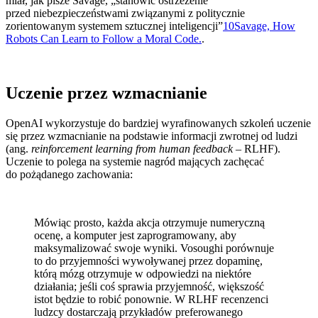
miał, jak pisze Savage, „stanowić ostrzeżenie
przed niebezpieczeństwami związanymi z politycznie
zorientowanym systemem sztucznej inteligencji”
10
Savage, How
Robots Can Learn to Follow a Moral Code.
.
Uczenie przez wzmacnianie
OpenAI wykorzystuje do bardziej wyrafinowanych szkoleń uczenie
się przez wzmacnianie na podstawie informacji zwrotnej od ludzi
(ang.
reinforcement learning from human feedback
– RLHF).
Uczenie to polega na systemie nagród mających zachęcać
do pożądanego zachowania:
Mówiąc prosto, każda akcja otrzymuje numeryczną
ocenę, a komputer jest zaprogramowany, aby
maksymalizować swoje wyniki. Vosoughi porównuje
to do przyjemności wywoływanej przez dopaminę,
którą mózg otrzymuje w odpowiedzi na niektóre
działania; jeśli coś sprawia przyjemność, większość
istot będzie to robić ponownie. W RLHF recenzenci
ludzcy dostarczają przykładów preferowanego