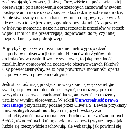
zachowują się kierowcy (i piesi). Oczywiście na podstawie takiej
obserwacji i po zastosowaniu dostrzeżonych zachowań w swoim
postępowaniu może okazać się, że jakoś radzimy sobie na drodze,
że nie stwarzamy od razu chaosu w ruchu drogowym, ale wciąż
nie oznacza to, że jeździmy zgodnie z przepisami. (A zapewne
w którymś momencie nasze nieprzestrzeganie przepisów w sposób,
w jaki i inni ich nie przestrzegają, doprowadzi do tej czy innej
niepożądanej sytuacji drogowej).
A gdybyśmy nasze wnioski moralne mieli wyprowadzać
na podstawie obserwacji stosunku Niemców do Żydów lub
do Polaków w czasie II wojny światowej, to jaką moralność
moglibyśmy opracować na podstawie obserwowanych faktów?
Czy powiedzielibyśmy, że to była prawdziwa moralność, oparta
na prawdziwym prawie moralnym?
Jeśli słuszność mają praktycznie wszystkie największe religie
świata, to prawo moralne nie jest czymś, co możemy poznać
w wyniku obserwacji zachowań ludzi, ani czymś, co możemy
ustalić w wyniku głosowania. W sekcji
Uniwersalność prawa
moralnego
przytaczamy podane przez Clive’a S. Lewisa przykłady
uniwersalnych zasad moralnych mających wskazywać
na obiektywność prawa moralnego. Pochodzą one z różnorodnych
źródeł, różnorodnych kultur, epok i nie stanowią wyrazu tego, jak
ludzie się rzeczywiście zachowują, ale wskazują, jak powinni się