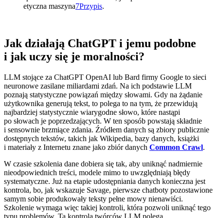
etyczna maszyna
7
Przypis
.
Jak działają ChatGPT i jemu podobne
i jak uczy się je moralności?
LLM stojące za ChatGPT OpenAI lub Bard firmy Google to sieci
neuronowe zasilane miliardami zdań. Na ich podstawie LLM
poznają statystyczne powiązań między słowami. Gdy na żądanie
użytkownika generują tekst, to polega to na tym, że przewidują
najbardziej statystycznie wiarygodne słowo, które nastąpi
po słowach je poprzedzających. W ten sposób powstają składnie
i sensownie brzmiące zdania. Źródłem danych są zbiory publicznie
dostępnych tekstów, takich jak Wikipedia, bazy danych, książki
i materiały z Internetu znane jako zbiór danych
Common Crawl
.
W czasie szkolenia dane dobiera się tak, aby uniknąć nadmiernie
nieodpowiednich treści, modele mimo to uwzględniają błędy
systematyczne. Już na etapie udostępniania danych konieczna jest
kontrola, bo, jak wskazuje Savage, pierwsze chatboty pozostawione
samym sobie produkowały teksty pełne mowy nienawiści.
Szkolenie wymaga więc takiej kontroli, która pozwoli uniknąć tego
typu problemów. Ta kontrola twórców LLM polega