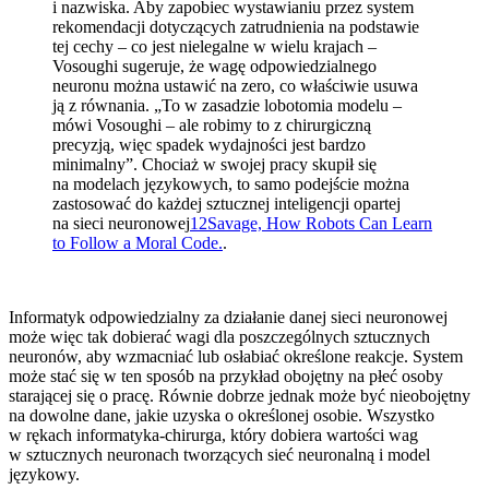
i nazwiska. Aby zapobiec wystawianiu przez system
rekomendacji dotyczących zatrudnienia na podstawie
tej cechy – co jest nielegalne w wielu krajach –
Vosoughi sugeruje, że wagę odpowiedzialnego
neuronu można ustawić na zero, co właściwie usuwa
ją z równania. „To w zasadzie lobotomia modelu –
mówi Vosoughi – ale robimy to z chirurgiczną
precyzją, więc spadek wydajności jest bardzo
minimalny”. Chociaż w swojej pracy skupił się
na modelach językowych, to samo podejście można
zastosować do każdej sztucznej inteligencji opartej
na sieci neuronowej
12
Savage, How Robots Can Learn
to Follow a Moral Code.
.
Informatyk odpowiedzialny za działanie danej sieci neuronowej
może więc tak dobierać wagi dla poszczególnych sztucznych
neuronów, aby wzmacniać lub osłabiać określone reakcje. System
może stać się w ten sposób na przykład obojętny na płeć osoby
starającej się o pracę. Równie dobrze jednak może być nieobojętny
na dowolne dane, jakie uzyska o określonej osobie. Wszystko
w rękach informatyka-chirurga, który dobiera wartości wag
w sztucznych neuronach tworzących sieć neuronalną i model
językowy.