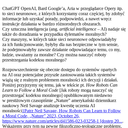
ChatGPT OpenAI, Bard Google’a, Aria w przeglądarce Opery itp.
to sieci neuronowe, z których korzystamy coraz częściej, by zdobyć
informacje lub uzyskać porady, podpowiedzi, a nawet wręcz
instrukcje działania w bardzo różnorodnych obszarach.
Czy sztuczna inteligencja (ang.
artificial intelligence
– AI) nadaje się
także do doradzania w przypadku dylematów moralnych?
Czy maszyny, w których takie sieci neuronowe odpowiadałyby
za ich funkcjonowanie, byłyby dla nas bezpieczne w tym sensie,
że podejmowałyby zawsze działanie odpowiadające temu, co my,
ludzie, uważamy za moralne? Czy można nauczyć roboty
przestrzegania kodeksu moralnego?
Rozpowszechnienie się obecnie dostępu do systemów opartych
na AI oraz potencjalne przyszłe zastosowania takich systemów
wiążą się z realnym problemem moralności ich decyzji i działań.
Poniżej przyjrzymy się temu, jak w tekście pt.
How Robots Can
Learn to Follow a Moral Code
[Jak roboty mogą nauczyć się
przestrzegać kodeksu moralnego] opublikowanym niedawno
w prestiżowym czasopiśmie „Nature” amerykański dziennikarz
naukowy Neil Savage analizuje kwestię uczenia AI
moralności
1
Patrz Neil Savage, How Robots Can Learn to Follow
a Moral Code, „Nature” 2023, October 26,
https://www.nature.com/articles/d41586-023-03258-1 [dostęp 20...
.
Wskażemy przy tym na pewne filozoficzno-teologiczne problemy,