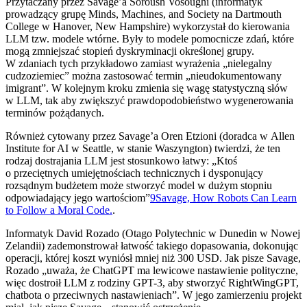
Przytaczany przez Savage’a Soroush Vosoughi (informatyk
prowadzący grupę Minds, Machines, and Society na Dartmouth
College w Hanover, New Hampshire) wykorzystał do kierowania
LLM tzw. modele wtórne. Były to modele pomocnicze zdań, które
mogą zmniejszać stopień dyskryminacji określonej grupy.
W zdaniach tych przykładowo zamiast wyrażenia „nielegalny
cudzoziemiec” można zastosować termin „nieudokumentowany
imigrant”. W kolejnym kroku zmienia się wagę statystyczną słów
w LLM, tak aby zwiększyć prawdopodobieństwo wygenerowania
terminów pożądanych.
Również cytowany przez Savage’a Oren Etzioni (doradca w Allen
Institute for AI w Seattle, w stanie Waszyngton) twierdzi, że ten
rodzaj dostrajania LLM jest stosunkowo łatwy: „Ktoś
o przeciętnych umiejętnościach technicznych i dysponujący
rozsądnym budżetem może stworzyć model w dużym stopniu
odpowiadający jego wartościom”
9
Savage, How Robots Can Learn
to Follow a Moral Code.
.
Informatyk David Rozado (Otago Polytechnic w Dunedin w Nowej
Zelandii) zademonstrował łatwość takiego dopasowania, dokonując
operacji, której koszt wyniósł mniej niż 300 USD. Jak pisze Savage,
Rozado „uważa, że ChatGPT ma lewicowe nastawienie polityczne,
więc dostroił LLM z rodziny GPT-3, aby stworzyć RightWingGPT,
chatbota o przeciwnych nastawieniach”. W jego zamierzeniu projekt