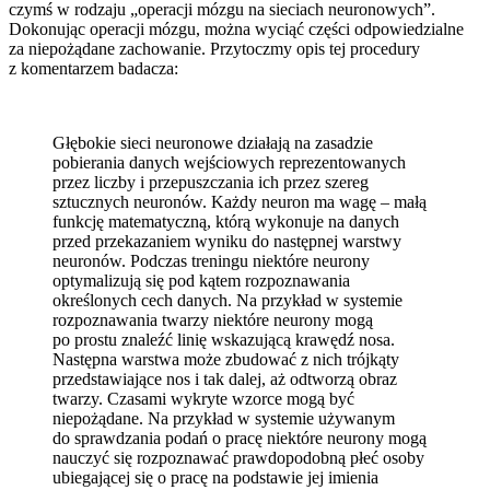
czymś w rodzaju „operacji mózgu na sieciach neuronowych”.
Dokonując operacji mózgu, można wyciąć części odpowiedzialne
za niepożądane zachowanie. Przytoczmy opis tej procedury
z komentarzem badacza:
Głębokie sieci neuronowe działają na zasadzie
pobierania danych wejściowych reprezentowanych
przez liczby i przepuszczania ich przez szereg
sztucznych neuronów. Każdy neuron ma wagę – małą
funkcję matematyczną, którą wykonuje na danych
przed przekazaniem wyniku do następnej warstwy
neuronów. Podczas treningu niektóre neurony
optymalizują się pod kątem rozpoznawania
określonych cech danych. Na przykład w systemie
rozpoznawania twarzy niektóre neurony mogą
po prostu znaleźć linię wskazującą krawędź nosa.
Następna warstwa może zbudować z nich trójkąty
przedstawiające nos i tak dalej, aż odtworzą obraz
twarzy. Czasami wykryte wzorce mogą być
niepożądane. Na przykład w systemie używanym
do sprawdzania podań o pracę niektóre neurony mogą
nauczyć się rozpoznawać prawdopodobną płeć osoby
ubiegającej się o pracę na podstawie jej imienia