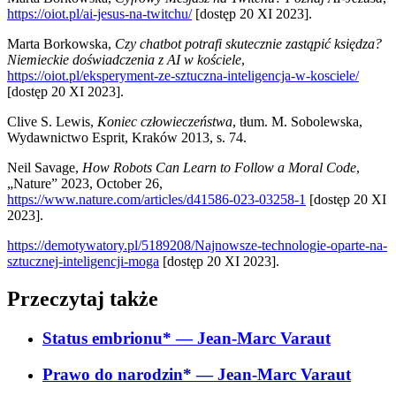
https://oiot.pl/ai-jesus-na-twitchu/
[dostęp 20 XI 2023].
Marta Borkowska,
Czy chatbot potrafi skutecznie zastąpić księdza?
Niemieckie doświadczenia z AI w kościele
,
https://oiot.pl/eksperyment-ze-sztuczna-inteligencja-w-kosciele/
[dostęp 20 XI 2023].
Clive S. Lewis,
Koniec człowieczeństwa
, tłum. M. Sobolewska,
Wydawnictwo Esprit, Kraków 2013, s. 74.
Neil Savage,
How Robots Can Learn to Follow a Moral Code
,
„Nature” 2023, October 26,
https://www.nature.com/articles/d41586-023-03258-1
[dostęp 20 XI
2023].
https://demotywatory.pl/5189208/Najnowsze-technologie-oparte-na-
sztucznej-inteligencji-moga
[dostęp 20 XI 2023].
Przeczytaj także
Status embrionu*
— Jean-Marc Varaut
Prawo do narodzin*
— Jean-Marc Varaut