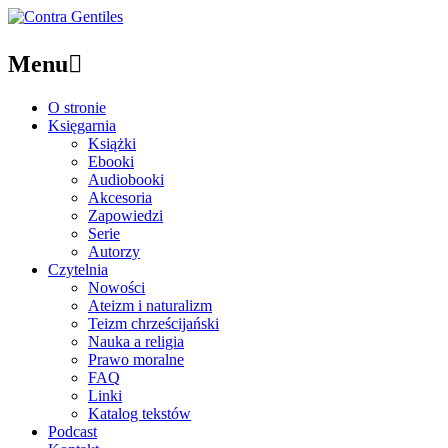
Menu

O stronie
Księgarnia
Książki
Ebooki
Audiobooki
Akcesoria
Zapowiedzi
Serie
Autorzy
Czytelnia
Nowości
Ateizm i naturalizm
Teizm chrześcijański
Nauka a religia
Prawo moralne
FAQ
Linki
Katalog tekstów
Podcast