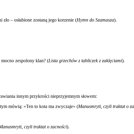
 zło – osłabione zostaną jego korzenie (
Hymn do Szamasza
).
 mocno zespolony klan? (
Lista grzechów z tabliczek z zaklęciami
).
prawiania innym przykrości nieprzyjemnym słowem:
 tym mówią: »Ten to kota ma zwyczaje« (
Manusmryti, czyli traktat o z
Manusmryti, czyli traktat o zacności
).