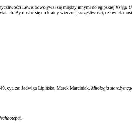
życzliwości Lewis odwoływał się między innymi do egipskiej
Księgi 
tach. By dostać się do krainy wiecznej szczęśliwości, człowiek musi 
149, cyt. za: Jadwiga Lipińska, Marek Marciniak,
Mitologia starożytneg
Ptahhotepa
).