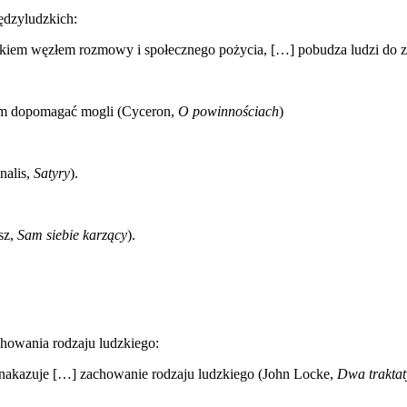
iędzyludzkich:
ekiem węzłem rozmowy i społecznego pożycia, […] pobudza ludzi do 
ugim dopomagać mogli (Cyceron,
O powinnościach
)
nalis,
Satyry
).
sz,
Sam siebie karzący
).
chowania rodzaju ludzkiego:
 nakazuje […] zachowanie rodzaju ludzkiego (John Locke,
Dwa traktat