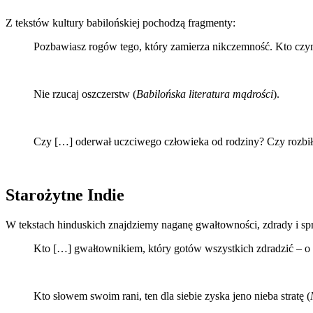
Z tekstów kultury babilońskiej pochodzą fragmenty:
Pozbawiasz rogów tego, który zamierza nikczemność. Kto czyni
Nie rzucaj oszczerstw (
Babilońska literatura mądrości
).
Czy […] oderwał uczciwego człowieka od rodziny? Czy rozbił
Starożytne Indie
W tekstach hinduskich znajdziemy naganę gwałtowności, zdrady i s
Kto […] gwałtownikiem, który gotów wszystkich zdradzić ‒ o
Kto słowem swoim rani, ten dla siebie zyska jeno nieba stratę (