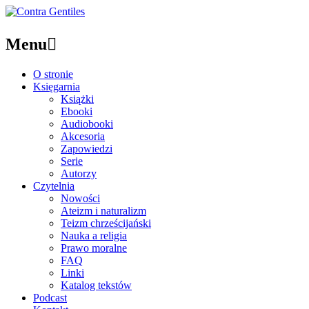
Menu

O stronie
Księgarnia
Książki
Ebooki
Audiobooki
Akcesoria
Zapowiedzi
Serie
Autorzy
Czytelnia
Nowości
Ateizm i naturalizm
Teizm chrześcijański
Nauka a religia
Prawo moralne
FAQ
Linki
Katalog tekstów
Podcast