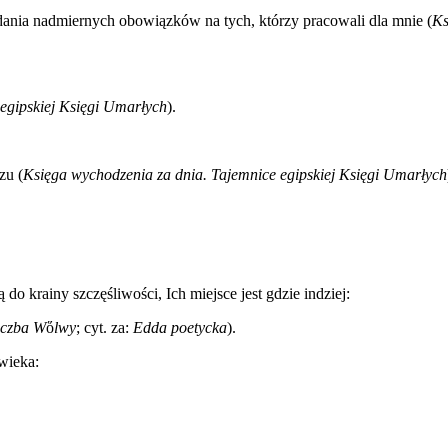
dania nadmiernych obowiązków na tych, którzy pracowali dla mnie (
Ks
egipskiej Księgi Umarłych
).
zu (
Księga wychodzenia za dnia. Tajemnice egipskiej Księgi Umarłych
do krainy szczęśliwości, Ich miejsce jest gdzie indziej:
zczba
W
ὅ
lwy
; cyt. za:
Edda poetycka
).
wieka: