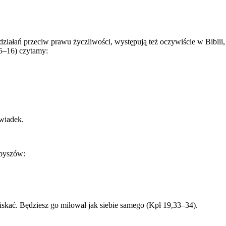
działań przeciw prawu życzliwości, występują też oczywiście w Biblii,
15‒16) czytamy:
wiadek.
ybyszów:
ciskać. Będziesz go miłował jak siebie samego (Kpł 19,33‒34).