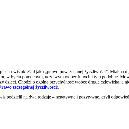
ples Lewis określał jako „prawo powszechnej życzliwości”. Miał na my
innym, w byciu pomocnym, uczciwym wobec innych i tym podobne. Mowa 
 czy dzieci. Chodzi o ogólną przychylność wobec drugie człowieka, a n
Prawo szczególnej życzliwości
).
is podzielił na dwa rodzaje – negatywne i pozytywne, czyli odpowiedni