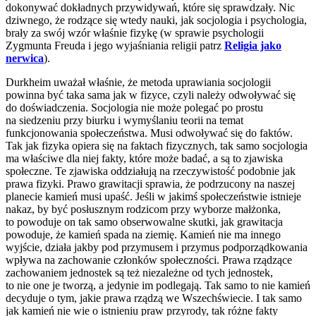
dokonywać dokładnych przywidywań, które się sprawdzały. Nic
dziwnego, że rodzące się wtedy nauki, jak socjologia i psychologia,
brały za swój wzór właśnie fizykę (w sprawie psychologii
Zygmunta Freuda i jego wyjaśniania religii patrz
Religia jako
nerwica
).
Durkheim uważał właśnie, że metoda uprawiania socjologii
powinna być taka sama jak w fizyce, czyli należy odwoływać się
do doświadczenia. Socjologia nie może polegać po prostu
na siedzeniu przy biurku i wymyślaniu teorii na temat
funkcjonowania społeczeństwa. Musi odwoływać się do faktów.
Tak jak fizyka opiera się na faktach fizycznych, tak samo socjologia
ma właściwe dla niej fakty, które może badać, a są to zjawiska
społeczne. Te zjawiska oddziałują na rzeczywistość podobnie jak
prawa fizyki. Prawo grawitacji sprawia, że podrzucony na naszej
planecie kamień musi upaść. Jeśli w jakimś społeczeństwie istnieje
nakaz, by być posłusznym rodzicom przy wyborze małżonka,
to powoduje on tak samo obserwowalne skutki, jak grawitacja
powoduje, że kamień spada na ziemię. Kamień nie ma innego
wyjście, działa jakby pod przymusem i przymus podporządkowania
wpływa na zachowanie członków społeczności. Prawa rządzące
zachowaniem jednostek są też niezależne od tych jednostek,
to nie one je tworzą, a jedynie im podlegają. Tak samo to nie kamień
decyduje o tym, jakie prawa rządzą we Wszechświecie. I tak samo
jak kamień nie wie o istnieniu praw przyrody, tak różne fakty