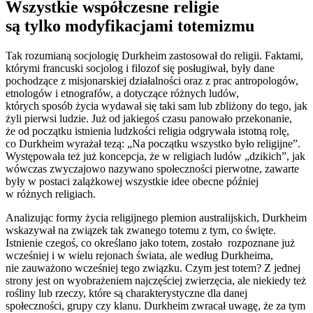
Wszystkie współczesne religie
są tylko modyfikacjami totemizmu
Tak rozumianą socjologię Durkheim zastosował do religii. Faktami,
którymi francuski socjolog i filozof się posługiwał, były dane
pochodzące z misjonarskiej działalności oraz z prac antropologów,
etnologów i etnografów, a dotyczące różnych ludów,
których sposób życia wydawał się taki sam lub zbliżony do tego, jak
żyli pierwsi ludzie. Już od jakiegoś czasu panowało przekonanie,
że od początku istnienia ludzkości religia odgrywała istotną rolę,
co Durkheim wyrażał tezą: „Na początku wszystko było religijne”.
Występowała też już koncepcja, że w religiach ludów „dzikich”, jak
wówczas zwyczajowo nazywano społeczności pierwotne, zawarte
były w postaci zalążkowej wszystkie idee obecne później
w różnych religiach.
Analizując formy życia religijnego plemion australijskich, Durkheim
wskazywał na związek tak zwanego totemu z tym, co święte.
Istnienie czegoś, co określano jako totem, zostało rozpoznane już
wcześniej i w wielu rejonach świata, ale według Durkheima,
nie zauważono wcześniej tego związku. Czym jest totem? Z jednej
strony jest on wyobrażeniem najczęściej zwierzęcia, ale niekiedy też
rośliny lub rzeczy, które są charakterystyczne dla danej
społeczności, grupy czy klanu. Durkheim zwracał uwagę, że za tym