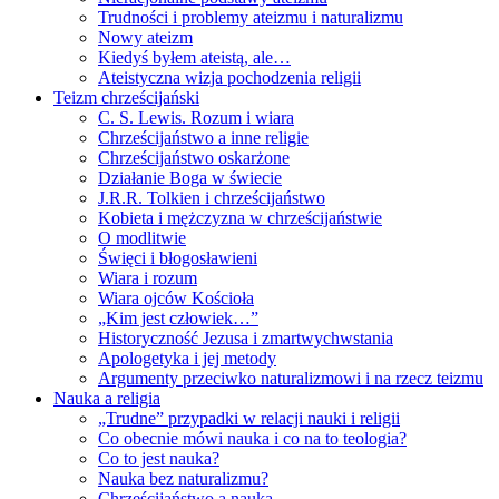
Trudności i problemy ateizmu i naturalizmu
Nowy ateizm
Kiedyś byłem ateistą, ale…
Ateistyczna wizja pochodzenia religii
Teizm chrześcijański
C. S. Lewis. Rozum i wiara
Chrześcijaństwo a inne religie
Chrześcijaństwo oskarżone
Działanie Boga w świecie
J.R.R. Tolkien i chrześcijaństwo
Kobieta i mężczyzna w chrześcijaństwie
O modlitwie
Święci i błogosławieni
Wiara i rozum
Wiara ojców Kościoła
„Kim jest człowiek…”
Historyczność Jezusa i zmartwychwstania
Apologetyka i jej metody
Argumenty przeciwko naturalizmowi i na rzecz teizmu
Nauka a religia
„Trudne” przypadki w relacji nauki i religii
Co obecnie mówi nauka i co na to teologia?
Co to jest nauka?
Nauka bez naturalizmu?
Chrześcijaństwo a nauka