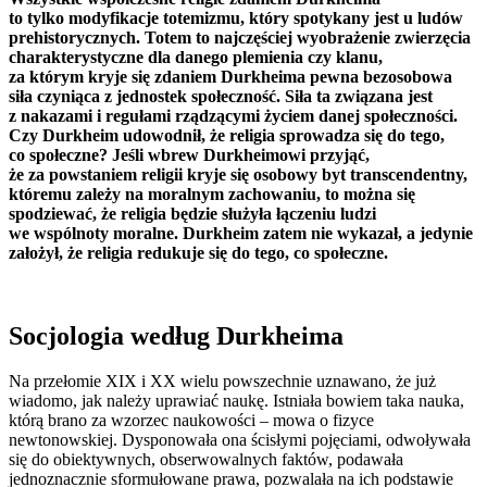
to tylko modyfikacje totemizmu, który spotykany jest u ludów
prehistorycznych. Totem to najczęściej wyobrażenie zwierzęcia
charakterystyczne dla danego plemienia czy klanu,
za którym kryje się zdaniem Durkheima pewna bezosobowa
siła czyniąca z jednostek społeczność. Siła ta związana jest
z nakazami i regułami rządzącymi życiem danej społeczności.
Czy Durkheim udowodnił, że religia sprowadza się do tego,
co społeczne? Jeśli wbrew Durkheimowi przyjąć,
że za powstaniem religii kryje się osobowy byt transcendentny,
któremu zależy na moralnym zachowaniu, to można się
spodziewać, że religia będzie służyła łączeniu ludzi
we wspólnoty moralne. Durkheim zatem nie wykazał, a jedynie
założył, że religia redukuje się do tego, co społeczne.
Socjologia według Durkheima
Na przełomie XIX i XX wielu powszechnie uznawano, że już
wiadomo, jak należy uprawiać naukę. Istniała bowiem taka nauka,
którą brano za wzorzec naukowości ‒ mowa o fizyce
newtonowskiej. Dysponowała ona ścisłymi pojęciami, odwoływała
się do obiektywnych, obserwowalnych faktów, podawała
jednoznacznie sformułowane prawa, pozwalała na ich podstawie