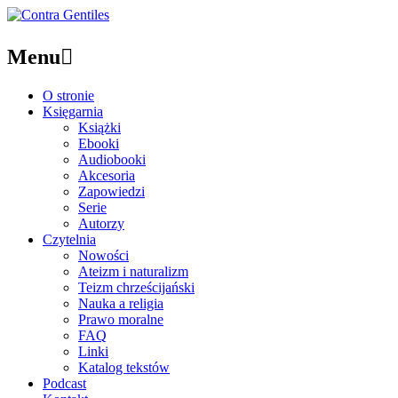
Menu

O stronie
Księgarnia
Książki
Ebooki
Audiobooki
Akcesoria
Zapowiedzi
Serie
Autorzy
Czytelnia
Nowości
Ateizm i naturalizm
Teizm chrześcijański
Nauka a religia
Prawo moralne
FAQ
Linki
Katalog tekstów
Podcast