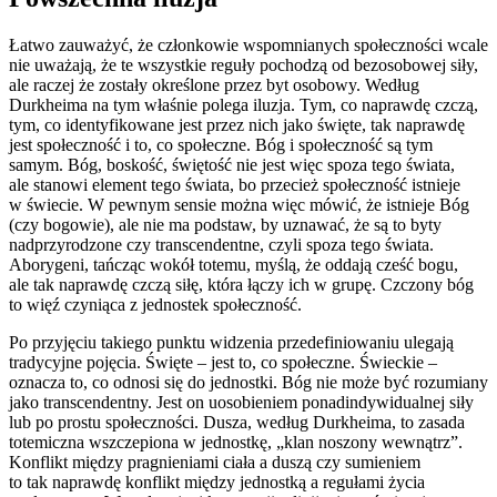
Łatwo zauważyć, że członkowie wspomnianych społeczności wcale
nie uważają, że te wszystkie reguły pochodzą od bezosobowej siły,
ale raczej że zostały określone przez byt osobowy. Według
Durkheima na tym właśnie polega iluzja. Tym, co naprawdę czczą,
tym, co identyfikowane jest przez nich jako święte, tak naprawdę
jest społeczność i to, co społeczne. Bóg i społeczność są tym
samym. Bóg, boskość, świętość nie jest więc spoza tego świata,
ale stanowi element tego świata, bo przecież społeczność istnieje
w świecie. W pewnym sensie można więc mówić, że istnieje Bóg
(czy bogowie), ale nie ma podstaw, by uznawać, że są to byty
nadprzyrodzone czy transcendentne, czyli spoza tego świata.
Aborygeni, tańcząc wokół totemu, myślą, że oddają cześć bogu,
ale tak naprawdę czczą siłę, która łączy ich w grupę. Czczony bóg
to więź czyniąca z jednostek społeczność.
Po przyjęciu takiego punktu widzenia przedefiniowaniu ulegają
tradycyjne pojęcia. Święte ‒ jest to, co społeczne. Świeckie ‒
oznacza to, co odnosi się do jednostki. Bóg nie może być rozumiany
jako transcendentny. Jest on uosobieniem ponadindywidualnej siły
lub po prostu społeczności. Dusza, według Durkheima, to zasada
totemiczna wszczepiona w jednostkę, „klan noszony wewnątrz”.
Konflikt między pragnieniami ciała a duszą czy sumieniem
to tak naprawdę konflikt między jednostką a regułami życia