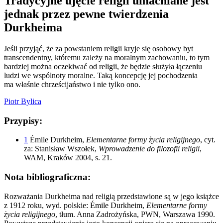
Tradycyjne ujęcie religii umacniane jest
jednak przez pewne twierdzenia
Durkheima
Jeśli przyjąć, że za powstaniem religii kryje się osobowy byt
transcendentny, któremu zależy na moralnym zachowaniu, to tym
bardziej można oczekiwać od religii, że będzie służyła łączeniu
ludzi we wspólnoty moralne. Taką koncepcję jej pochodzenia
ma właśnie chrześcijaństwo i nie tylko ono.
Piotr Bylica
Przypisy:
1
Émile Durkheim,
Elementarne formy życia religijnego
, cyt.
za: Stanisław Wszołek,
Wprowadzenie do filozofii religii
,
WAM, Kraków 2004, s. 21.
Nota bibliograficzna:
Rozważania Durkheima nad religią przedstawione są w jego książce
z 1912 roku, wyd. polskie: Émile Durkheim,
Elementarne formy
życia religijnego
, tłum. Anna Zadrożyńska, PWN, Warszawa 1990.