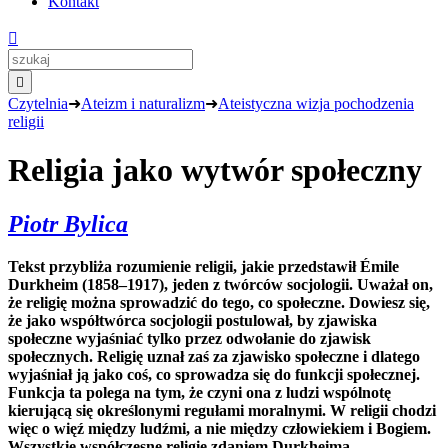
Kontakt


Czytelnia
➜
Ateizm i naturalizm
➜
Ateistyczna wizja pochodzenia
religii
Religia jako wytwór społeczny
Piotr Bylica
Tekst przybliża rozumienie religii, jakie przedstawił Émile
Durkheim (1858‒1917), jeden z twórców socjologii. Uważał on,
że religię można sprowadzić do tego, co społeczne. Dowiesz się,
że jako współtwórca socjologii postulował, by zjawiska
społeczne wyjaśniać tylko przez odwołanie do zjawisk
społecznych. Religię uznał zaś za zjawisko społeczne i dlatego
wyjaśniał ją jako coś, co sprowadza się do funkcji społecznej.
Funkcja ta polega na tym, że czyni ona z ludzi wspólnotę
kierującą się określonymi regułami moralnymi. W religii chodzi
więc o więź między ludźmi, a nie między człowiekiem i Bogiem.
Wszystkie współczesne religie zdaniem Durkheima