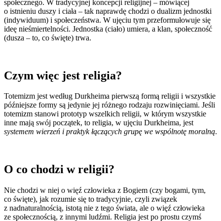
społecznego. W tradycyjnej koncepcji religijnej ‒ mówiącej
o istnieniu duszy i ciała ‒ tak naprawdę chodzi o dualizm jednostki
(indywiduum) i społeczeństwa. W ujęciu tym przeformułowuje się
ideę nieśmiertelności. Jednostka (ciało) umiera, a klan, społeczność
(dusza ‒ to, co święte) trwa.
Czym więc jest religia?
Totemizm jest według Durkheima pierwszą formą religii i wszystkie
późniejsze formy są jedynie jej różnego rodzaju rozwinięciami. Jeśli
totemizm stanowi prototyp wszelkich religii, w którym wszystkie
inne mają swój początek, to religia, w ujęciu Durkheima, jest
systemem wierzeń i praktyk łączących grupę we wspólnotę moralną
.
O co chodzi w religii?
Nie chodzi w niej o więź człowieka z Bogiem (czy bogami, tym,
co święte), jak rozumie się to tradycyjnie, czyli związek
z nadnaturalnością, istotą nie z tego świata, ale o więź człowieka
ze społecznością, z innymi ludźmi. Religia jest po prostu czymś