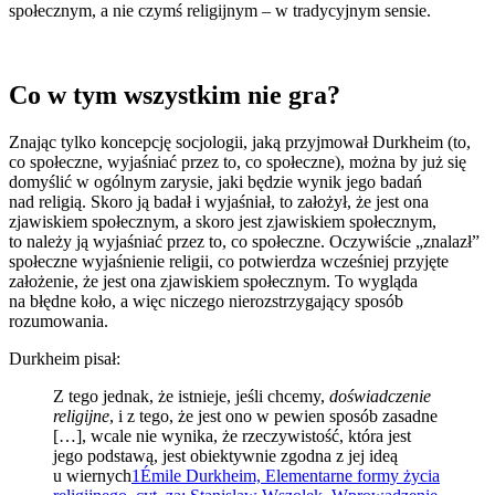
społecznym, a nie czymś religijnym – w tradycyjnym sensie.
Co w tym wszystkim nie gra?
Znając tylko koncepcję socjologii, jaką przyjmował Durkheim (to,
co społeczne, wyjaśniać przez to, co społeczne), można by już się
domyślić w ogólnym zarysie, jaki będzie wynik jego badań
nad religią. Skoro ją badał i wyjaśniał, to założył, że jest ona
zjawiskiem społecznym, a skoro jest zjawiskiem społecznym,
to należy ją wyjaśniać przez to, co społeczne. Oczywiście „znalazł”
społeczne wyjaśnienie religii, co potwierdza wcześniej przyjęte
założenie, że jest ona zjawiskiem społecznym. To wygląda
na błędne koło, a więc niczego nierozstrzygający sposób
rozumowania.
Durkheim pisał:
Z tego jednak, że istnieje, jeśli chcemy,
doświadczenie
religijne
, i z tego, że jest ono w pewien sposób zasadne
[…], wcale nie wynika, że rzeczywistość, która jest
jego podstawą, jest obiektywnie zgodna z jej ideą
u wiernych
1
Émile Durkheim, Elementarne formy życia