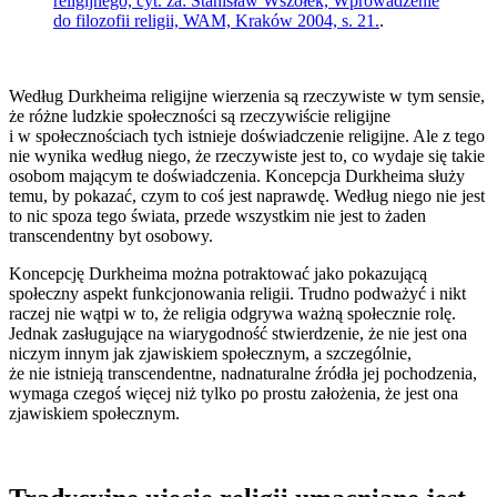
religijnego, cyt. za: Stanisław Wszołek, Wprowadzenie
do filozofii religii, WAM, Kraków 2004, s. 21.
.
Według Durkheima religijne wierzenia są rzeczywiste w tym sensie,
że różne ludzkie społeczności są rzeczywiście religijne
i w społecznościach tych istnieje doświadczenie religijne. Ale z tego
nie wynika według niego, że rzeczywiste jest to, co wydaje się takie
osobom mającym te doświadczenia. Koncepcja Durkheima służy
temu, by pokazać, czym to coś jest naprawdę. Według niego nie jest
to nic spoza tego świata, przede wszystkim nie jest to żaden
transcendentny byt osobowy.
Koncepcję Durkheima można potraktować jako pokazującą
społeczny aspekt funkcjonowania religii. Trudno podważyć i nikt
raczej nie wątpi w to, że religia odgrywa ważną społecznie rolę.
Jednak zasługujące na wiarygodność stwierdzenie, że nie jest ona
niczym innym jak zjawiskiem społecznym, a szczególnie,
że nie istnieją transcendentne, nadnaturalne źródła jej pochodzenia,
wymaga czegoś więcej niż tylko po prostu założenia, że jest ona
zjawiskiem społecznym.