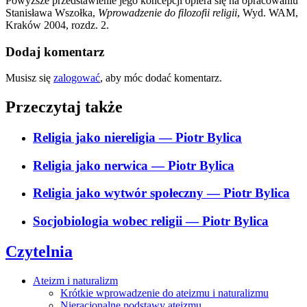
Powyższe przedstawienie jego koncepcji opiera się na opracowaniu
Stanisława Wszołka,
Wprowadzenie do filozofii religii
, Wyd. WAM,
Kraków 2004, rozdz. 2.
Dodaj komentarz
Musisz się
zalogować
, aby móc dodać komentarz.
Przeczytaj także
Religia jako niereligia
— Piotr Bylica
Religia jako nerwica
— Piotr Bylica
Religia jako wytwór społeczny
— Piotr Bylica
Socjobiologia wobec religii
— Piotr Bylica
Czytelnia
Ateizm i naturalizm
Krótkie wprowadzenie do ateizmu i naturalizmu
Nieracjonalne podstawy ateizmu