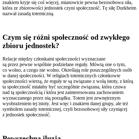
znakiem kryje się coś więcej, mianowicie pewna bezosobowa siła,
która ze zbiorowości jednostek czyni społeczność. Tę siłę Durkheim
nazwał zasadą totemiczną.
Czym się różni społeczność od zwykłego
zbioru jednostek?
Relacje między członkami społeczności wyznaczane
są przez pewne wspólnie podzielane reguły. Mówią one o tym,
co wolno, a czego nie wolno. Określają role poszczególnych osób
w danej społeczności. W religiach totemicznych członkowie
społeczności wierzą, że reguły te są związane z wolą istoty, z którą
ta społeczność miałaby być szczególnie związana, która czuwa
nad tą społecznością i która jest zainteresowana zachowaniem
wyznaczanego przez nią porządku. Totem jest zewnętrznym
wyobrażeniem tej istoty. Jest więc i znakiem danej grupy, ale też
symbolem zasady totemicznej, czyli bezosobowej siły czyniącej
z jednostek społeczność.
Powszechna iluzja