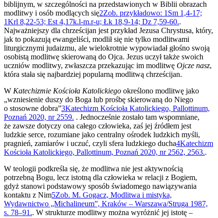
biblijnym, w szczególności na przedstawionych w Biblii obrazach
modlitwy i osób modlących się
2
Zob. przykładowo: 1Sm 1,4-17;
1Krl 8,22-53; Est 4,17k.l-m.r-u; Łk 18,9-14; Dz 7,59-60.
.
Najważniejszy dla chrześcijan jest przykład Jezusa Chrystusa, który,
jak to pokazują ewangeliści, modlił się nie tylko modlitwami
liturgicznymi judaizmu, ale wielokrotnie wypowiadał głośno swoją
osobistą modlitwę skierowaną do Ojca. Jezus uczył także swoich
uczniów modlitwy, zwłaszcza przekazując im modlitwę
Ojcze nasz
,
która stała się najbardziej popularną modlitwą chrześcijan.
W
Katechizmie Kościoła Katolickiego
określono modlitwę jako
„wzniesienie duszy do Boga lub prośbę skierowaną do Niego
o stosowne dobra”
3
Katechizm Kościoła Katolickiego, Pallottinum,
Poznań 2020, nr 2559.
. Jednocześnie zostało tam wspomniane,
że zawsze dotyczy ona całego człowieka, zaś jej źródłem jest
ludzkie serce, rozumiane jako centralny ośrodek ludzkich myśli,
pragnień, zamiarów i uczuć, czyli sfera ludzkiego ducha
4
Katechizm
Kościoła Katolickiego, Pallottinum, Poznań 2020, nr 2562, 2563.
.
W teologii podkreśla się, że modlitwa nie jest aktywnością
potrzebną Bogu, lecz istotną dla człowieka w relacji z Bogiem,
gdyż stanowi podstawowy sposób świadomego nawiązywania
kontaktu z Nim
5
Zob. M. Gogacz, Modlitwa i mistyka,
Wydawnictwo „Michalineum”, Kraków – Warszawa/Struga 1987,
s. 78–91.
. W strukturze modlitwy można wyróżnić jej istotę –