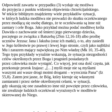
Odpowiedź zawarta w przypadku (3) wydaje się możliwa
do przyjęcia z punktu widzenia objawienia chrześcijańskiego.
W tekście biblijnym znajdziemy wiele przykładów sytuacji,
w których ludzka modlitwa nie prowadzi do skutku oczekiwanego
przez modlącą się osobę dlatego, że te oczekiwania są inne niż
zamiary i cele Boga. Jako przykład można podać modlitwę króla
Dawida o zachowanie od śmierci jego pierwszego dziecka,
poczętego ze związku z Batszebą (2Sm 12,16-18) albo prośbę
uczniów Jezusa: Jana i Jakuba (oraz ich matki), o to, aby zasiedli
w Jego królestwie po prawej i lewej Jego stronie, czyli jako najbliżsi
Mu i zarazem mający największą po Nim władzę (Mk 10, 35-40).
Tego typu przykłady wyraźnie wskazują, że sytuacja niezgodności
celów określonych przez Boga i pragnień posiadanych
przez człowieka może wystąpić. Co więcej, jest ona dość częsta, jak
przekonuje prorok Izajasz: „[…] myśli moje nie są myślami
waszymi ani wasze drogi moimi drogami – wyrocznia Pana” (Iz
55,8). Zatem jest jasne, że Bóg, który kieruje się własnymi
zamiarami i przez siebie określonymi celami, w sytuacji,
gdy okazują się one zasadniczo inne niż powzięte przez człowieka,
nie zrealizuje ludzkich oczekiwań wyrażonych w modlitwie
skierowanej do Niego.