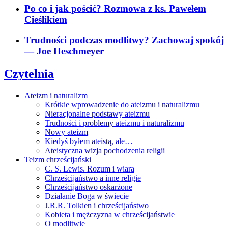
Po co i jak pościć? Rozmowa z ks. Pawełem
Cieślikiem
Trudności podczas modlitwy? Zachowaj spokój
— Joe Heschmeyer
Czytelnia
Ateizm i naturalizm
Krótkie wprowadzenie do ateizmu i naturalizmu
Nieracjonalne podstawy ateizmu
Trudności i problemy ateizmu i naturalizmu
Nowy ateizm
Kiedyś byłem ateistą, ale…
Ateistyczna wizja pochodzenia religii
Teizm chrześcijański
C. S. Lewis. Rozum i wiara
Chrześcijaństwo a inne religie
Chrześcijaństwo oskarżone
Działanie Boga w świecie
J.R.R. Tolkien i chrześcijaństwo
Kobieta i mężczyzna w chrześcijaństwie
O modlitwie