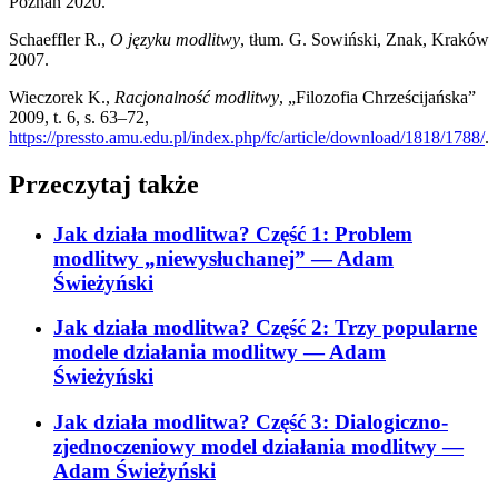
Poznań 2020.
Schaeffler R.,
O języku modlitwy
, tłum. G. Sowiński, Znak, Kraków
2007.
Wieczorek K.,
Racjonalność modlitwy
, „Filozofia Chrześcijańska”
2009, t. 6, s. 63–72,
https://pressto.amu.edu.pl/index.php/fc/article/download/1818/1788/
.
Przeczytaj także
Jak działa modlitwa? Część 1: Problem
modlitwy „niewysłuchanej”
— Adam
Świeżyński
Jak działa modlitwa? Część 2: Trzy popularne
modele działania modlitwy
— Adam
Świeżyński
Jak działa modlitwa? Część 3: Dialogiczno-
zjednoczeniowy model działania modlitwy
—
Adam Świeżyński