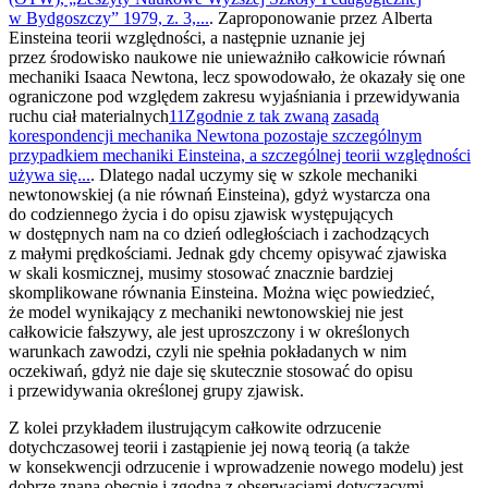
w Bydgoszczy” 1979, z. 3,...
. Zaproponowanie przez Alberta
Einsteina teorii względności, a następnie uznanie jej
przez środowisko naukowe nie unieważniło całkowicie równań
mechaniki Isaaca Newtona, lecz spowodowało, że okazały się one
ograniczone pod względem zakresu wyjaśniania i przewidywania
ruchu ciał materialnych
11
Zgodnie z tak zwaną zasadą
korespondencji mechanika Newtona pozostaje szczególnym
przypadkiem mechaniki Einsteina, a szczególnej teorii względności
używa się...
. Dlatego nadal uczymy się w szkole mechaniki
newtonowskiej (a nie równań Einsteina), gdyż wystarcza ona
do codziennego życia i do opisu zjawisk występujących
w dostępnych nam na co dzień odległościach i zachodzących
z małymi prędkościami. Jednak gdy chcemy opisywać zjawiska
w skali kosmicznej, musimy stosować znacznie bardziej
skomplikowane równania Einsteina. Można więc powiedzieć,
że model wynikający z mechaniki newtonowskiej nie jest
całkowicie fałszywy, ale jest uproszczony i w określonych
warunkach zawodzi, czyli nie spełnia pokładanych w nim
oczekiwań, gdyż nie daje się skutecznie stosować do opisu
i przewidywania określonej grupy zjawisk.
Z kolei przykładem ilustrującym całkowite odrzucenie
dotychczasowej teorii i zastąpienie jej nową teorią (a także
w konsekwencji odrzucenie i wprowadzenie nowego modelu) jest
dobrze znana obecnie i zgodna z obserwacjami dotyczącymi