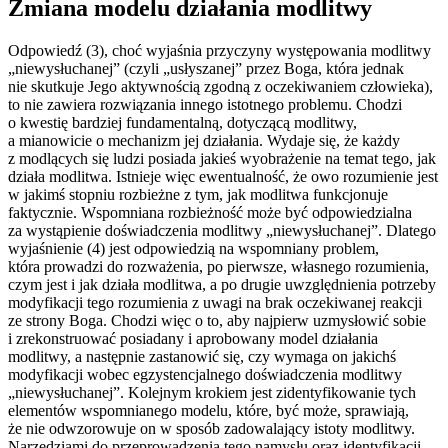
Zmiana modelu działania modlitwy
Odpowiedź (3), choć wyjaśnia przyczyny występowania modlitwy
„niewysłuchanej” (czyli „usłyszanej” przez Boga, która jednak
nie skutkuje Jego aktywnością zgodną z oczekiwaniem człowieka),
to nie zawiera rozwiązania innego istotnego problemu. Chodzi
o kwestię bardziej fundamentalną, dotyczącą modlitwy,
a mianowicie o mechanizm jej działania. Wydaje się, że każdy
z modlących się ludzi posiada jakieś wyobrażenie na temat tego, jak
działa modlitwa. Istnieje więc ewentualność, że owo rozumienie jest
w jakimś stopniu rozbieżne z tym, jak modlitwa funkcjonuje
faktycznie. Wspomniana rozbieżność może być odpowiedzialna
za wystąpienie doświadczenia modlitwy „niewysłuchanej”. Dlatego
wyjaśnienie (4) jest odpowiedzią na wspomniany problem,
która prowadzi do rozważenia, po pierwsze, własnego rozumienia,
czym jest i jak działa modlitwa, a po drugie uwzględnienia potrzeby
modyfikacji tego rozumienia z uwagi na brak oczekiwanej reakcji
ze strony Boga. Chodzi więc o to, aby najpierw uzmysłowić sobie
i zrekonstruować posiadany i aprobowany model działania
modlitwy, a następnie zastanowić się, czy wymaga on jakichś
modyfikacji wobec egzystencjalnego doświadczenia modlitwy
„niewysłuchanej”. Kolejnym krokiem jest zidentyfikowanie tych
elementów wspomnianego modelu, które, być może, sprawiają,
że nie odwzorowuje on w sposób zadowalający istoty modlitwy.
Narzędziami do przeprowadzenia tego namysłu oraz identyfikacji