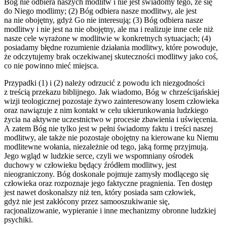
Bóg nie odbiera naszych modlitw i nie jest świadomy tego, że się
do Niego modlimy; (2) Bóg odbiera nasze modlitwy, ale jest
na nie obojętny, gdyż Go nie interesują; (3) Bóg odbiera nasze
modlitwy i nie jest na nie obojętny, ale ma i realizuje inne cele niż
nasze cele wyrażone w modlitwie w konkretnych sytuacjach; (4)
posiadamy błędne rozumienie działania modlitwy, które powoduje,
że odczytujemy brak oczekiwanej skuteczności modlitwy jako coś,
co nie powinno mieć miejsca.
Przypadki (1) i (2) należy odrzucić z powodu ich niezgodności
z treścią przekazu biblijnego. Jak wiadomo, Bóg w chrześcijańskiej
wizji teologicznej pozostaje żywo zainteresowany losem człowieka
oraz nawiązuje z nim kontakt w celu ukierunkowania ludzkiego
życia na aktywne uczestnictwo w procesie zbawienia i uświęcenia.
A zatem Bóg nie tylko jest w pełni świadomy faktu i treści naszej
modlitwy, ale także nie pozostaje obojętny na kierowane ku Niemu
modlitewne wołania, niezależnie od tego, jaką formę przyjmują.
Jego wgląd w ludzkie serce, czyli we wspomniany ośrodek
duchowy w człowieku będący źródłem modlitwy, jest
nieograniczony. Bóg doskonale pojmuje zamysły modlącego się
człowieka oraz rozpoznaje jego faktyczne pragnienia. Ten dostęp
jest nawet doskonalszy niż ten, który posiada sam człowiek,
gdyż nie jest zakłócony przez samooszukiwanie się,
racjonalizowanie, wypieranie i inne mechanizmy obronne ludzkiej
psychiki.