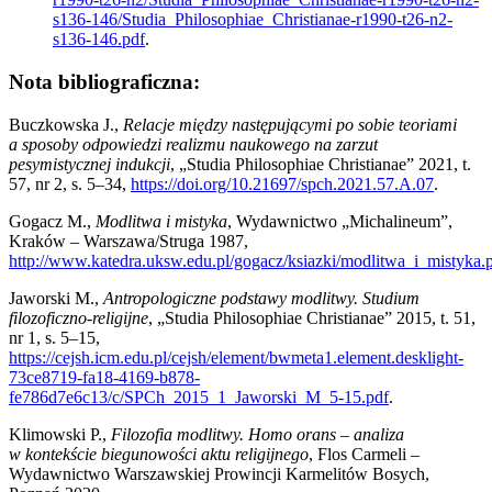
s136-146/Studia_Philosophiae_Christianae-r1990-t26-n2-
s136-146.pdf
.
Nota bibliograficzna:
Buczkowska J.,
Relacje między następującymi po sobie teoriami
a sposoby odpowiedzi realizmu naukowego na zarzut
pesymistycznej indukcji
, „Studia Philosophiae Christianae” 2021, t.
57, nr 2, s. 5–34,
https://doi.org/10.21697/spch.2021.57.A.07
.
Gogacz M.,
Modlitwa i mistyka
, Wydawnictwo „Michalineum”,
Kraków – Warszawa/Struga 1987,
http://www.katedra.uksw.edu.pl/gogacz/ksiazki/modlitwa_i_mistyka.
Jaworski M.,
Antropologiczne podstawy modlitwy. Studium
filozoficzno-religijne
, „Studia Philosophiae Christianae” 2015, t. 51,
nr 1, s. 5–15,
https://cejsh.icm.edu.pl/cejsh/element/bwmeta1.element.desklight-
73ce8719-fa18-4169-b878-
fe786d7e6c13/c/SPCh_2015_1_Jaworski_M_5-15.pdf
.
Klimowski P.,
Filozofia modlitwy. Homo orans – analiza
w kontekście biegunowości aktu religijnego
, Flos Carmeli –
Wydawnictwo Warszawskiej Prowincji Karmelitów Bosych,