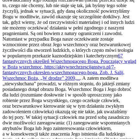
to, czego nie chcemy, lub nie staje się tak, jak byśmy tego sobie
życzyli), jednak w sytuacji, gdy daną okoliczność powierzyliśmy
Bogu w modlitwie, zawód okazuje się szczególnie dotkliwy. Jest
tak, gdyż wiemy, że od rzeczywistości materialnej i od innych ludzi
nie możemy oczekiwać działania w pełni zgodnego z naszymi
pragnieniami. Są oni bowiem z natury ograniczeni i zawodni.
Natomiast w przypadku Boga nasze oczekiwanie zostaje
wzmocnione przez obraz Jego wszechmocy oraz bezwarunkowej
życzliwości dla stworzeń ludzkich, o których często mówi teologia
w popularnym przekazie kaznodziejskim i katechetycznym
6
7
fantastycznych określeń Wszechmogącego Boga. Pouczający wgląd
w Bożą wszechmoc, https://aktywnechrzescijanstwo.pl/7-
fantastycznych-okreslen-wszechmogacego-boga. Zob. J. Salij,
Wszechmoc Boża, „W drodze” 2009,...
. A zatem modlitwa
„niewysłuchana” prowadzi, w różnym stopniu, do jakiejś zmiany
posiadanego dotąd obrazu Boga. Wszechmoc Boga i Jego dobroć
dla ludzi (rozumiane dosłownie i w sposób uproszczony jako
robienie przez Boga wszystkiego, czego oczekuje człowiek,
oraz bezwarunkowe kierowanie się w tym działaniu zwykłym
zadowoleniem człowieka) okazują się nie takie, jak uważaliśmy
do tej pory. W takiej sytuacji człowiek ma przed sobą zasadniczo
dwie możliwości zareagowania: (1) zanegowanie wspomnianych
atrybutów Boga lub Jego zainteresowania człowiekiem,
a w konsekwencji także znaczenia Jego istnienia dla ludzkiego