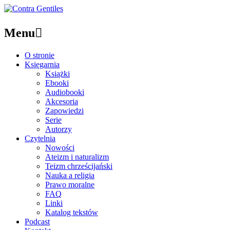
Menu

O stronie
Księgarnia
Książki
Ebooki
Audiobooki
Akcesoria
Zapowiedzi
Serie
Autorzy
Czytelnia
Nowości
Ateizm i naturalizm
Teizm chrześcijański
Nauka a religia
Prawo moralne
FAQ
Linki
Katalog tekstów
Podcast