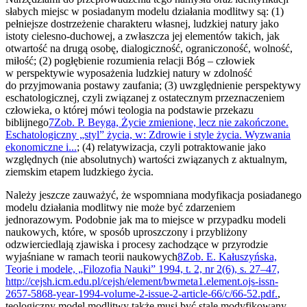
słabych miejsc w posiadanym modelu działania modlitwy są: (1)
pełniejsze dostrzeżenie charakteru własnej, ludzkiej natury jako
istoty cielesno-duchowej, a zwłaszcza jej elementów takich, jak
otwartość na drugą osobę, dialogiczność, ograniczoność, wolność,
miłość; (2) pogłębienie rozumienia relacji Bóg – człowiek
w perspektywie wyposażenia ludzkiej natury w zdolność
do przyjmowania postawy zaufania; (3) uwzględnienie perspektywy
eschatologicznej, czyli związanej z ostatecznym przeznaczeniem
człowieka, o której mówi teologia na podstawie przekazu
biblijnego
7
Zob. P. Beyga, Życie zmienione, lecz nie zakończone.
Eschatologiczny „styl” życia, w: Zdrowie i style życia. Wyzwania
ekonomiczne i...
; (4) relatywizacja, czyli potraktowanie jako
względnych (nie absolutnych) wartości związanych z aktualnym,
ziemskim etapem ludzkiego życia.
Należy jeszcze zauważyć, że wspomniana modyfikacja posiadanego
modelu działania modlitwy nie może być zdarzeniem
jednorazowym. Podobnie jak ma to miejsce w przypadku modeli
naukowych, które, w sposób uproszczony i przybliżony
odzwierciedlają zjawiska i procesy zachodzące w przyrodzie
wyjaśniane w ramach teorii naukowych
8
Zob. E. Kałuszyńska,
Teorie i modele, „Filozofia Nauki” 1994, t. 2, nr 2(6), s. 27–47,
http://cejsh.icm.edu.pl/cejsh/element/bwmeta1.element.ojs-issn-
2657-5868-year-1994-volume-2-issue-2-article-66/c/66-52.pdf.
,
teologiczny model modlitwy także musi być stale modyfikowany