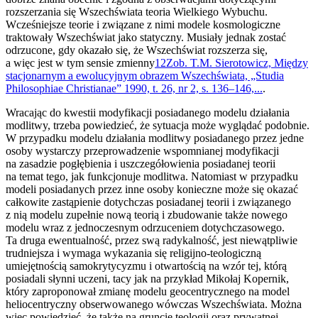
rozszerzania się Wszechświata teoria Wielkiego Wybuchu.
Wcześniejsze teorie i związane z nimi modele kosmologiczne
traktowały Wszechświat jako statyczny. Musiały jednak zostać
odrzucone, gdy okazało się, że Wszechświat rozszerza się,
a więc jest w tym sensie zmienny
12
Zob. T.M. Sierotowicz, Między
stacjonarnym a ewolucyjnym obrazem Wszechświata, „Studia
Philosophiae Christianae” 1990, t. 26, nr 2, s. 136–146,...
.
Wracając do kwestii modyfikacji posiadanego modelu działania
modlitwy, trzeba powiedzieć, że sytuacja może wyglądać podobnie.
W przypadku modelu działania modlitwy posiadanego przez jedne
osoby wystarczy przeprowadzenie wspomnianej modyfikacji
na zasadzie pogłębienia i uszczegółowienia posiadanej teorii
na temat tego, jak funkcjonuje modlitwa. Natomiast w przypadku
modeli posiadanych przez inne osoby konieczne może się okazać
całkowite zastąpienie dotychczas posiadanej teorii i związanego
z nią modelu zupełnie nową teorią i zbudowanie także nowego
modelu wraz z jednoczesnym odrzuceniem dotychczasowego.
Ta druga ewentualność, przez swą radykalność, jest niewątpliwie
trudniejsza i wymaga wykazania się religijno-teologiczną
umiejętnością samokrytycyzmu i otwartością na wzór tej, którą
posiadali słynni uczeni, tacy jak na przykład Mikołaj Kopernik,
który zaproponował zmianę modelu geocentrycznego na model
heliocentryczny obserwowanego wówczas Wszechświata. Można
więc powiedzieć, że także na gruncie teologii oraz prywatnej