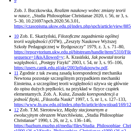
9
Zob. J. Buczkowska,
Realizm naukowy wobec zmiany teorii
w nauce
, „Studia Philosophiae Christianae 2020, t. 56, nr 3, s.
5–30, 10.21697/spch.2020.56.3.01,
https://czasopisma.uksw.edu.pl/index.php/spch/article/view/88
10
Zob. E. Skarżyński,
Filozoficzne zagadnienia ogólnej
teorii względności (OTW)
, „Zeszyty Naukowe Wyższej
Szkoły Pedagogicznej w Bydgoszczy” 1979, z. 3, s. 71–80,
https://repozytorium.ukw.edu.pl/bitstream/handle/item/5310
sequence=1&isAllowed=y
; A. Krasiński,
Jak powstał teoria
względności
, „Postępy Fizyki” 2003, t. 54, nr 3, s. 95–106,
https://users.camk.edu.pl/akr/2003pfijakpowtw.pdf
.
11
Zgodnie z tak zwaną zasadą korespondencji mechanika
Newtona pozostaje szczególnym przypadkiem mechaniki
Einsteina, a szczególnej teorii względności używa się głównie
do opisu dużych prędkości, na przykład w fizyce cząstek
elementarnych. Zob. A. Kuisz,
Zasada korespondencji a
jedność fizyki
, „Filozofia Nauki” 1997, t. 5, nr 1, s. 127–133,
https://www.fn.uw.edu.pl/index.php/fn/article/download/169/12
12
Zob. T.M. Sierotowicz,
Między stacjonarnym a
ewolucyjnym obrazem Wszechświata
, „Studia Philosophiae
Christianae” 1990, t. 26, nr 2, s. 136–146,
https://bazhum.muzhp.pl/media//files/Studia_Philosophiae_Chri
r1990-t26-n2/Studia_Philosophiae_Christianae-r1990-t26-n2-