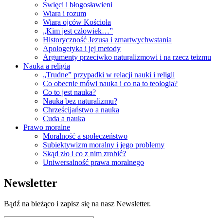
Święci i błogosławieni
Wiara i rozum
Wiara ojców Kościoła
„Kim jest człowiek…”
Historyczność Jezusa i zmartwychwstania
Apologetyka i jej metody
Argumenty przeciwko naturalizmowi i na rzecz teizmu
Nauka a religia
„Trudne” przypadki w relacji nauki i religii
Co obecnie mówi nauka i co na to teologia?
Co to jest nauka?
Nauka bez naturalizmu?
Chrześcijaństwo a nauka
Cuda a nauka
Prawo moralne
Moralność a społeczeństwo
Subiektywizm moralny i jego problemy
Skąd zło i co z nim zrobić?
Uniwersalność prawa moralnego
Newsletter
Bądź na bieżąco i zapisz się na nasz Newsletter.