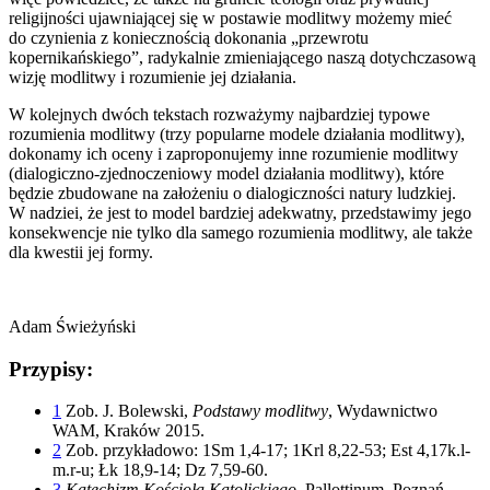
religijności ujawniającej się w postawie modlitwy możemy mieć
do czynienia z koniecznością dokonania „przewrotu
kopernikańskiego”, radykalnie zmieniającego naszą dotychczasową
wizję modlitwy i rozumienie jej działania.
W kolejnych dwóch tekstach rozważymy najbardziej typowe
rozumienia modlitwy (trzy popularne modele działania modlitwy),
dokonamy ich oceny i zaproponujemy inne rozumienie modlitwy
(dialogiczno-zjednoczeniowy model działania modlitwy), które
będzie zbudowane na założeniu o dialogiczności natury ludzkiej.
W nadziei, że jest to model bardziej adekwatny, przedstawimy jego
konsekwencje nie tylko dla samego rozumienia modlitwy, ale także
dla kwestii jej formy.
Adam Świeżyński
Przypisy:
1
Zob. J. Bolewski,
Podstawy modlitwy
, Wydawnictwo
WAM, Kraków 2015.
2
Zob. przykładowo: 1Sm 1,4-17; 1Krl 8,22-53; Est 4,17k.l-
m.r-u; Łk 18,9-14; Dz 7,59-60.
3
Katechizm Kościoła Katolickiego
, Pallottinum, Poznań