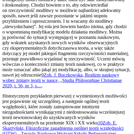
i doskonalony. Chodzi bowiem o to, aby odzwierciedlał
on rzeczywistość modlitwy w możliwie najbardziej adekwatny
sposób, nawet jeśli zawsze pozostanie w jakimś stopniu
przybliżeniem i uproszczeniem. I tu wracamy do modlitwy
„niewysłuchanej”. Jej rola jest bowiem bardzo istotna, gdy chodzi
o wspomnianą modyfikację modelu działania modlitwy. Można
ją porównać do sytuacji występującej w poznaniu naukowym,
gdy wskutek uzyskanych nowych wyników obserwacyjnych
czy eksperymentalnych dotychczasowa teoria, a więc także
dotyczący jej model jakiegoś fragmentu rzeczywistości materialnej,
przestaje prawidłowo wyjaśniać tę rzeczywistość. Uczeni mówią
wówczas o konieczności zmiany teorii naukowej, co w praktyce
może oznaczać albo jakąś jej modyfikację, albo, w skrajnej sytuacji,
nawet jej odrzucenie
9
Zob. J. Buczkowska, Realizm naukowy
wobec zmiany teorii w nauce, „Studia Philosophiae Christianae
2020, t. 56, nr 3, s....
.
Historycznym przykładem pierwszej z wymienionych możliwości
jest pojawienie się szczególnej, a następnie ogólnej teorii
względności, które zostały zainspirowane istotnymi
niezgodnościami wynikającymi z niedostosowania wcześniejszej
teorii newtonowskiej do uzyskiwanych wyników
eksperymentalnych na przełomie XIX i XX wieku
10
Zob. E.
Skarżyński, Filozoficzne zagadnienia ogólnej teorii względności
(OTW), „Zeszyty Naukowe Wyższej Szkoły Pedagogicznej