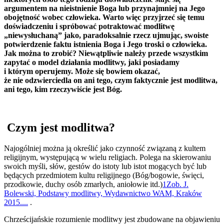
argumentem na nieistnienie Boga lub przynajmniej na Jego
obojętność wobec człowieka. Warto więc przyjrzeć się temu
doświadczeniu i spróbować potraktować modlitwę
„niewysłuchaną” jako, paradoksalnie rzecz ujmując, swoiste
potwierdzenie faktu istnienia Boga i Jego troski o człowieka.
Jak można to zrobić? Niewątpliwie należy przede wszystkim
zapytać o model działania modlitwy, jaki posiadamy
i którym operujemy. Może się bowiem okazać,
że nie odzwierciedla on ani tego, czym faktycznie jest modlitwa,
ani tego, kim rzeczywiście jest Bóg.
Czym jest modlitwa?
Najogólniej można ją określić jako czynność związaną z kultem
religijnym, występującą w wielu religiach. Polega na skierowaniu
swoich myśli, słów, gestów do istoty lub istot mogących być lub
będących przedmiotem kultu religijnego (Bóg/bogowie, święci,
przodkowie, duchy osób zmarłych, aniołowie itd.)
1
Zob. J.
Bolewski, Podstawy modlitwy, Wydawnictwo WAM, Kraków
2015....
.
Chrześcijańskie rozumienie modlitwy jest zbudowane na objawieniu