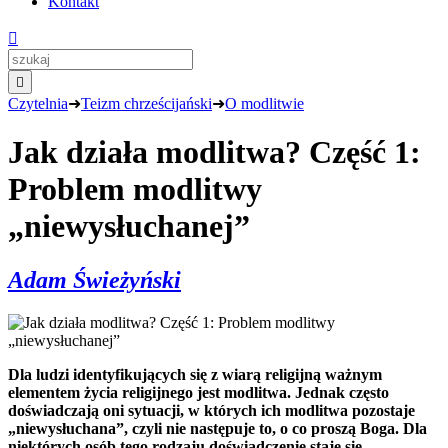
Kontakt


Czytelnia
➜
Teizm chrześcijański
➜
O modlitwie
Jak działa modlitwa? Część 1:
Problem modlitwy
„niewysłuchanej”
Adam Świeżyński
Dla ludzi identyfikujących się z wiarą religijną ważnym
elementem życia religijnego jest modlitwa. Jednak często
doświadczają oni sytuacji, w których ich modlitwa pozostaje
„niewysłuchana”, czyli nie następuje to, o co proszą Boga. Dla
niektórych osób tego rodzaju doświadczenie staje się