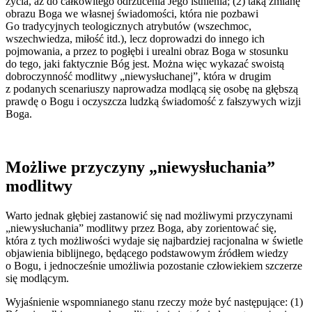
życia, aż do całkowitego odrzucenia Jego istnienia; (2) taką zmianę
obrazu Boga we własnej świadomości, która nie pozbawi
Go tradycyjnych teologicznych atrybutów (wszechmoc,
wszechwiedza, miłość itd.), lecz doprowadzi do innego ich
pojmowania, a przez to pogłębi i urealni obraz Boga w stosunku
do tego, jaki faktycznie Bóg jest. Można więc wykazać swoistą
dobroczynność modlitwy „niewysłuchanej”, która w drugim
z podanych scenariuszy naprowadza modlącą się osobę na głębszą
prawdę o Bogu i oczyszcza ludzką świadomość z fałszywych wizji
Boga.
Możliwe przyczyny „niewysłuchania”
modlitwy
Warto jednak głębiej zastanowić się nad możliwymi przyczynami
„niewysłuchania” modlitwy przez Boga, aby zorientować się,
która z tych możliwości wydaje się najbardziej racjonalna w świetle
objawienia biblijnego, będącego podstawowym źródłem wiedzy
o Bogu, i jednocześnie umożliwia pozostanie człowiekiem szczerze
się modlącym.
Wyjaśnienie wspomnianego stanu rzeczy może być następujące: (1)