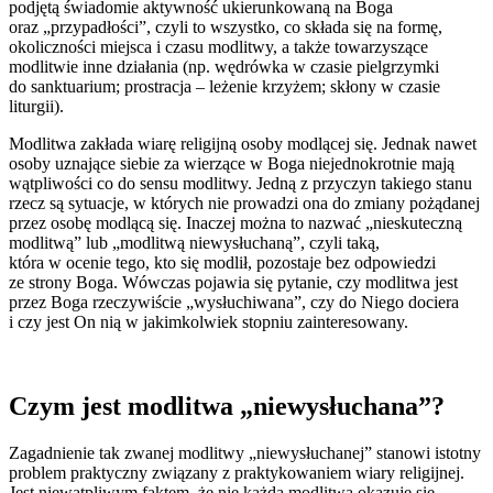
podjętą świadomie aktywność ukierunkowaną na Boga
oraz „przypadłości”, czyli to wszystko, co składa się na formę,
okoliczności miejsca i czasu modlitwy, a także towarzyszące
modlitwie inne działania (np. wędrówka w czasie pielgrzymki
do sanktuarium; prostracja – leżenie krzyżem; skłony w czasie
liturgii).
Modlitwa zakłada wiarę religijną osoby modlącej się. Jednak nawet
osoby uznające siebie za wierzące w Boga niejednokrotnie mają
wątpliwości co do sensu modlitwy. Jedną z przyczyn takiego stanu
rzecz są sytuacje, w których nie prowadzi ona do zmiany pożądanej
przez osobę modlącą się. Inaczej można to nazwać „nieskuteczną
modlitwą” lub „modlitwą niewysłuchaną”, czyli taką,
która w ocenie tego, kto się modlił, pozostaje bez odpowiedzi
ze strony Boga. Wówczas pojawia się pytanie, czy modlitwa jest
przez Boga rzeczywiście „wysłuchiwana”, czy do Niego dociera
i czy jest On nią w jakimkolwiek stopniu zainteresowany.
Czym jest modlitwa „niewysłuchana”?
Zagadnienie tak zwanej modlitwy „niewysłuchanej” stanowi istotny
problem praktyczny związany z praktykowaniem wiary religijnej.
Jest niewątpliwym faktem, że nie każda modlitwa okazuje się