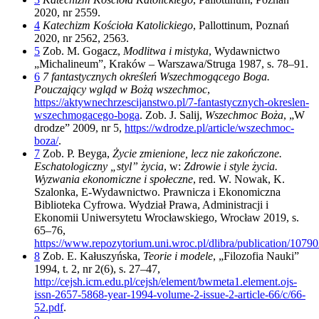
2020, nr 2559.
4
Katechizm Kościoła Katolickiego
, Pallottinum, Poznań
2020, nr 2562, 2563.
5
Zob. M. Gogacz,
Modlitwa i mistyka
, Wydawnictwo
„Michalineum”, Kraków – Warszawa/Struga 1987, s. 78–91.
6
7 fantastycznych określeń Wszechmogącego Boga.
Pouczający wgląd w Bożą wszechmoc
,
https://aktywnechrzescijanstwo.pl/7-fantastycznych-okreslen-
wszechmogacego-boga
. Zob. J. Salij,
Wszechmoc Boża
, „W
drodze” 2009, nr 5,
https://wdrodze.pl/article/wszechmoc-
boza/
.
7
Zob. P. Beyga,
Życie zmienione, lecz nie zakończone.
Eschatologiczny „styl” życia
, w:
Zdrowie i style życia.
Wyzwania ekonomiczne i społeczne
, red. W. Nowak, K.
Szalonka, E-Wydawnictwo. Prawnicza i Ekonomiczna
Biblioteka Cyfrowa. Wydział Prawa, Administracji i
Ekonomii Uniwersytetu Wrocławskiego, Wrocław 2019, s.
65–76,
https://www.repozytorium.uni.wroc.pl/dlibra/publication/10790
8
Zob. E. Kałuszyńska,
Teorie i modele
, „Filozofia Nauki”
1994, t. 2, nr 2(6), s. 27–47,
http://cejsh.icm.edu.pl/cejsh/element/bwmeta1.element.ojs-
issn-2657-5868-year-1994-volume-2-issue-2-article-66/c/66-
52.pdf
.