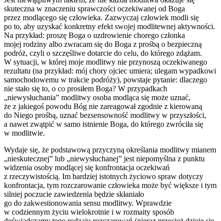
skuteczna w znaczeniu sprawczości oczekiwanej od Boga
przez modlącego się człowieka. Zazwyczaj człowiek modli się
po to, aby uzyskać konkretny efekt swojej modlitewnej aktywności.
Na przykład: proszę Boga o uzdrowienie chorego członka
mojej rodziny albo zwracam się do Boga z prośbą o bezpieczną
podróż, czyli o szczęśliwe dotarcie do celu, do którego zdążam.
W sytuacji, w której moje modlitwy nie przynoszą oczekiwanego
rezultatu (na przykład: mój chory ojciec umiera; ulegam wypadkowi
samochodowemu w trakcie podróży), powstaje pytanie: dlaczego
nie stało się to, o co prosiłem Boga? W przypadkach
„niewysłuchania” modlitwy osoba modląca się może uznać,
że z jakiegoś powodu Bóg nie zareagował zgodnie z kierowaną
do Niego prośbą, uznać bezsensowność modlitwy w przyszłości,
a nawet zwątpić w samo istnienie Boga, do którego zwróciła się
w modlitwie.
Wydaje się, że podstawową przyczyną określania modlitwy mianem
„nieskutecznej” lub „niewysłuchanej” jest niepomyślna z punktu
widzenia osoby modlącej się konfrontacja oczekiwań
z rzeczywistością. Im bardziej istotnych życiowo spraw dotyczy
konfrontacja, tym rozczarowanie człowieka może być większe i tym
silniej poczucie zawiedzenia będzie skłaniało
go do zakwestionowania sensu modlitwy. Wprawdzie
w codziennym życiu wielokrotnie i w rozmaity sposób
doświadczamy tego rodzaju rozczarowań (nieraz przecież dzieje się