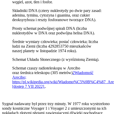
węgiel, azot, tlen i fosfor.
Składniki DNA (cztery nukleotydy po dwie pary zasad:
adenina, tymina, cytozyna i guanina, oraz cukier
deoksyryboza i reszty fosforanowe tworzące DNA).
Prosty schemat podwójnej spirali DNA (liczba
nukleotydów w DNA oraz podwójna helisa DNA).
Średnie wymiary człowieka; postać człowieka; liczba
ludzi na Ziemi (liczba 4292853750 mieszkańców
naszej planety w listopadzie 1974 roku).
Schemat Układu Słonecznego (z wyróżnioną Ziemią).
Schemat czaszy radioteleskopu w Arecibo
oraz średnica teleskopu (305 metrów)
2
Wiadomość
Arecibo;
https://pl.wikipedia.org/wiki/Wiadomo%C5%9B%C4%87_Are
[dostęp 7 VII 2022].
.
Sygnał nadawany był przez trzy minuty. W 1977 roku wystrzelono
sondy kosmiczne Voyager 1 i Voyager 2 z umieszczonymi na ich
pokładach złotymi płytami zawierającymi dźwięki pochodzące