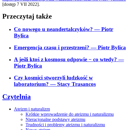
[dostęp 7 VII 2022].
Przeczytaj także
Co nowego u neandertalczyków?
— Piotr
Bylica
Emergencja czasu i przestrzeni?
— Piotr Bylica
A jeśli ktoś z kosmosu odpowie − co wtedy?
—
Piotr Bylica
Czy kosmici stworzyli ludzkość w
laboratorium?
— Stacy Trasancos
Czytelnia
Ateizm i naturalizm
Krótkie wprowadzenie do ateizmu i naturalizmu
Nieracjonalne podstawy ateizmu
Trudności i problemy ateizmu i naturalizmu
Nowy ateizm