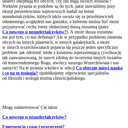
śmierci obejmują też obcych, czy oni mają swoich Jezusów?
Niektóre pytania te podobne są do tych, jakie stawialiśmy przy
okazji prezentowania najnowszych badań na temat
neandertalczyków, których także uważa się za przedstawicieli
odmiennego względem nas gatunku, a któremu można być może
przypisywać cechy istoty obdarzonej duszą rozumną (patrz
Co nowego u neandertalczyków?
). A może dusza rozumna
nie jest tym, co nas definiuje? Ale w przypadku problemu istnienia
obcych na innych planetach, w innych galaktykach, a może
w innych wszechświatach pojawia się jeszcze jeden specyficzny
problem: jak odróżnić istotę z kosmosu reprezentującą cywilizację
tak zaawansowaną, że nawet zdolną do tworzenia innych światów
od transcendentnego Boga, stwórcy naszego Wszechświata i nas
samych? Na te pytania wkrótce w sekcji
Co obecnie mówi nauka
i co na to teologia?
opublikujemy odpowiedzi specjalistów
od filozofii i teologii teizmu chrześcijańskiego.
Mogę zainteresować Cię także
Co nowego u neandertalczyków?
Emergencja czasu i przestrzeni?