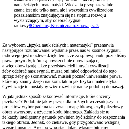
nauk ścisłych i matematyki. Wiedza ta przypuszczalnie
znana jest nie tylko nam, ale i wszystkim cywilizacjom
pozaziemskim znajdującym się na stopniu rozwoju
wystarczającym, aby odebrać sygnał
radiowy
8
Oberhaus, Kosmiczna rozmowa, s. 7.
.
Za wyborem „języka nauk ścisłych i matematyki” przemawia
następujące rozumowanie: wysłanie przez nas w kosmos sygnału
radiowego jest możliwe dzięki temu, że za sprawą nauki poznaliśmy
prawa przyrody, które są powszechnie obowiązujące,
a więc obowiązują także przedstawicieli innych cywilizacji;
żeby odebrać nasz sygnał, muszą oni mieć odpowiedni do tego
sprzęt; żeby go skonstruować, musieli poznać uniwersalne prawa,
które my znamy dzięki naukom, takim jak fizyka i matematyka.
Cywilizacje te musiałyby więc rozwinąć naukę podobną do naszej.
W jaki jednak sposób zakodować informacje, które chcemy
przekazać? Podobnie jak w przypadku różnych wcześniejszych
projektów wybór padł na tak zwaną mapę bitową, czyli pikselowy
obraz stworzony z użyciem kodu binarnego. Zakłada się tu,
że każdy inteligentny gatunek powinien być zdolny do rozpoznania
takiego obrazu. Jednak, co ciekawe, gdy przygotowano wstępną
wersję transmisji Arecibo w postaci takiej właśnie bitmapy