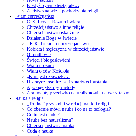
Kiedyś byłem ateistą, ale…
Ateistyczna wizja pochodzenia religii
Teizm chrześcijański
C. S. Lewis. Rozum i wiara
Chrześcijaństwo a inne religie
Chrześcijaństwo oskarżone
Działanie Boga w świecie
J.R.R. Tolkien i chrześcijaństwo
Kobieta i mężczyzna w chrześcijaństwie
O modlitwie
Święci i błogosławieni
Wiara i rozum
Wiara ojców Kościoła
„Kim jest człowiek…”
Historyczność Jezusa i zmartwychwstania
Apologetyka i jej metody
Argumenty przeciwko naturalizmowi i na rzecz teizmu
Nauka a religia
„Trudne” przypadki w relacji nauki i religii
Co obecnie mówi nauka i co na to teologia?
Co to jest nauka?
Nauka bez naturalizmu?
Chrześcijaństwo a nauka
Cuda a nauka