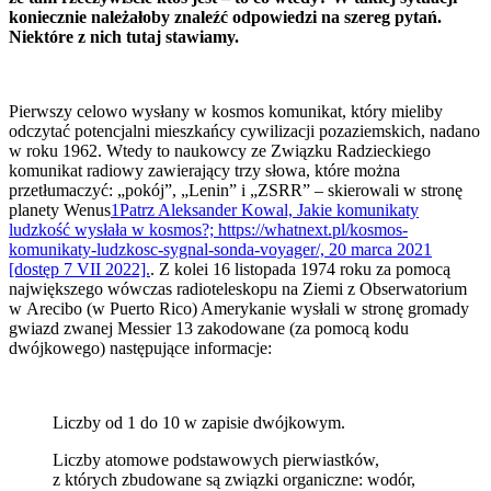
koniecznie należałoby znaleźć odpowiedzi na szereg pytań.
Niektóre z nich tutaj stawiamy.
Pierwszy celowo wysłany w kosmos komunikat, który mieliby
odczytać potencjalni mieszkańcy cywilizacji pozaziemskich, nadano
w roku 1962. Wtedy to naukowcy ze Związku Radzieckiego
komunikat radiowy zawierający trzy słowa, które można
przetłumaczyć: „pokój”, „Lenin” i „ZSRR” – skierowali w stronę
planety Wenus
1
Patrz Aleksander Kowal, Jakie komunikaty
ludzkość wysłała w kosmos?; https://whatnext.pl/kosmos-
komunikaty-ludzkosc-sygnal-sonda-voyager/, 20 marca 2021
[dostęp 7 VII 2022].
. Z kolei 16 listopada 1974 roku za pomocą
największego wówczas radioteleskopu na Ziemi z Obserwatorium
w Arecibo (w Puerto Rico) Amerykanie wysłali w stronę gromady
gwiazd zwanej Messier 13 zakodowane (za pomocą kodu
dwójkowego) następujące informacje:
Liczby od 1 do 10 w zapisie dwójkowym.
Liczby atomowe podstawowych pierwiastków,
z których zbudowane są związki organiczne: wodór,