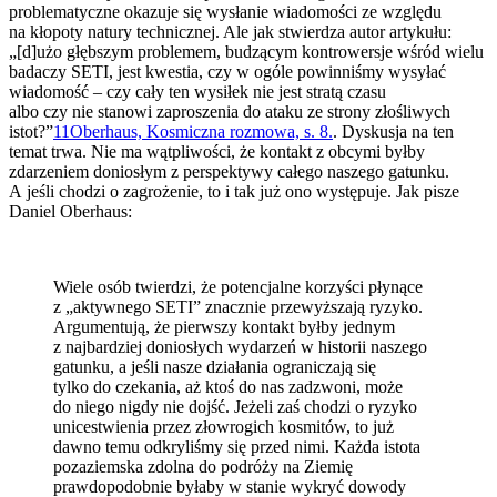
problematyczne okazuje się wysłanie wiadomości ze względu
na kłopoty natury technicznej. Ale jak stwierdza autor artykułu:
„[d]użo głębszym problemem, budzącym kontrowersje wśród wielu
badaczy SETI, jest kwestia, czy w ogóle powinniśmy wysyłać
wiadomość – czy cały ten wysiłek nie jest stratą czasu
albo czy nie stanowi zaproszenia do ataku ze strony złośliwych
istot?”
11
Oberhaus, Kosmiczna rozmowa, s. 8.
. Dyskusja na ten
temat trwa. Nie ma wątpliwości, że kontakt z obcymi byłby
zdarzeniem doniosłym z perspektywy całego naszego gatunku.
A jeśli chodzi o zagrożenie, to i tak już ono występuje. Jak pisze
Daniel Oberhaus:
Wiele osób twierdzi, że potencjalne korzyści płynące
z „aktywnego SETI” znacznie przewyższają ryzyko.
Argumentują, że pierwszy kontakt byłby jednym
z najbardziej doniosłych wydarzeń w historii naszego
gatunku, a jeśli nasze działania ograniczają się
tylko do czekania, aż ktoś do nas zadzwoni, może
do niego nigdy nie dojść. Jeżeli zaś chodzi o ryzyko
unicestwienia przez złowrogich kosmitów, to już
dawno temu odkryliśmy się przed nimi. Każda istota
pozaziemska zdolna do podróży na Ziemię
prawdopodobnie byłaby w stanie wykryć dowody