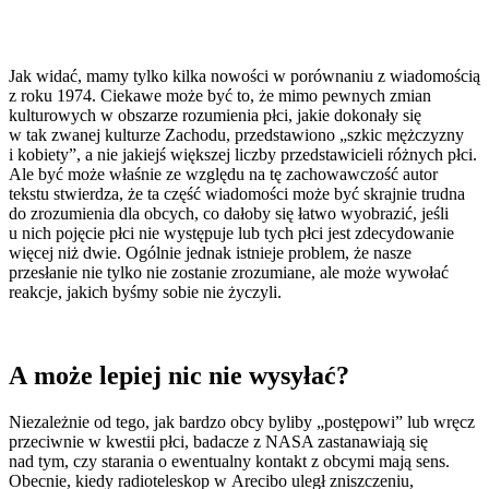
Jak widać, mamy tylko kilka nowości w porównaniu z wiadomością
z roku 1974. Ciekawe może być to, że mimo pewnych zmian
kulturowych w obszarze rozumienia płci, jakie dokonały się
w tak zwanej kulturze Zachodu, przedstawiono „szkic mężczyzny
i kobiety”, a nie jakiejś większej liczby przedstawicieli różnych płci.
Ale być może właśnie ze względu na tę zachowawczość autor
tekstu stwierdza, że ta część wiadomości może być skrajnie trudna
do zrozumienia dla obcych, co dałoby się łatwo wyobrazić, jeśli
u nich pojęcie płci nie występuje lub tych płci jest zdecydowanie
więcej niż dwie. Ogólnie jednak istnieje problem, że nasze
przesłanie nie tylko nie zostanie zrozumiane, ale może wywołać
reakcje, jakich byśmy sobie nie życzyli.
A może lepiej nic nie wysyłać?
Niezależnie od tego, jak bardzo obcy byliby „postępowi” lub wręcz
przeciwnie w kwestii płci, badacze z NASA zastanawiają się
nad tym, czy starania o ewentualny kontakt z obcymi mają sens.
Obecnie, kiedy radioteleskop w Arecibo uległ zniszczeniu,