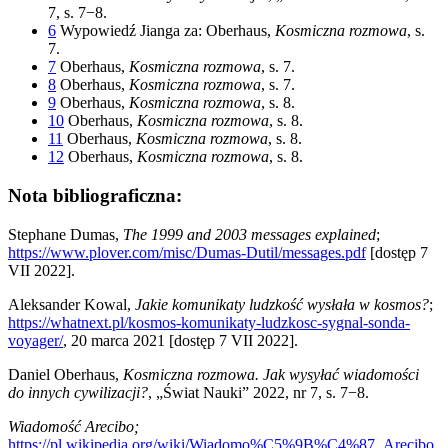
7, s. 7−8.
6
Wypowiedź Jianga za: Oberhaus,
Kosmiczna rozmowa
, s.
7.
7
Oberhaus,
Kosmiczna rozmowa
, s. 7.
8
Oberhaus,
Kosmiczna rozmowa
, s. 7.
9
Oberhaus,
Kosmiczna rozmowa
, s. 8.
10
Oberhaus,
Kosmiczna rozmowa
, s. 8.
11
Oberhaus,
Kosmiczna rozmowa
, s. 8.
12
Oberhaus,
Kosmiczna rozmowa
, s. 8.
Nota bibliograficzna:
Stephane Dumas,
The 1999 and 2003 messages explained
;
https://www.plover.com/misc/Dumas-Dutil/messages.pdf
[dostęp 7
VII 2022].
Aleksander Kowal,
Jakie komunikaty ludzkość wysłała w kosmos?
;
https://whatnext.pl/kosmos-komunikaty-ludzkosc-sygnal-sonda-
voyager/
, 20 marca 2021 [dostęp 7 VII 2022].
Daniel Oberhaus,
Kosmiczna rozmowa. Jak wysyłać wiadomości
do innych cywilizacji?
, „Świat Nauki” 2022, nr 7, s. 7−8.
Wiadomość Arecibo;
https://pl.wikipedia.org/wiki/Wiadomo%C5%9B%C4%87_Arecibo