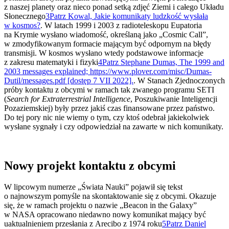
z naszej planety oraz nieco ponad setką zdjęć Ziemi i całego Układu
Słonecznego
3
Patrz Kowal, Jakie komunikaty ludzkość wysłała
w kosmos?
. W latach 1999 i 2003 z radioteleskopu Eupatoria
na Krymie wysłano wiadomość, określaną jako „Cosmic Call”,
w zmodyfikowanym formacie mającym być odpornym na błędy
transmisji. W kosmos wysłano wtedy podstawowe informacje
z zakresu matematyki i fizyki
4
Patrz Stephane Dumas, The 1999 and
2003 messages explained; https://www.plover.com/misc/Dumas-
Dutil/messages.pdf [dostęp 7 VII 2022].
. W Stanach Zjednoczonych
próby kontaktu z obcymi w ramach tak zwanego programu SETI
(
Search for Extraterrestrial Intelligence
, Poszukiwanie Inteligencji
Pozaziemskiej) były przez jakiś czas finansowane przez państwo.
Do tej pory nic nie wiemy o tym, czy ktoś odebrał jakiekolwiek
wysłane sygnały i czy odpowiedział na zawarte w nich komunikaty.
Nowy projekt kontaktu z obcymi
W lipcowym numerze „Świata Nauki” pojawił się tekst
o najnowszym pomyśle na skontaktowanie się z obcymi. Okazuje
się, że w ramach projektu o nazwie „Beacon in the Galaxy”
w NASA opracowano niedawno nowy komunikat mający być
uaktualnieniem przesłania z Arecibo z 1974 roku
5
Patrz Daniel