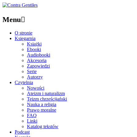
Menu

O stronie
Księgarnia
Książki
Ebooki
Audiobooki
Akcesoria
Zapowiedzi
Serie
Autorzy
Czytelnia
Nowości
Ateizm i naturalizm
Teizm chrześcijański
Nauka a religia
Prawo moralne
FAQ
Linki
Katalog tekstów
Podcast