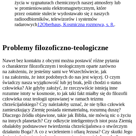
życia w sygnaturach chemicznych naszej atmosfery lub
w promieniowaniu elektromagnetycznym, które
przez ostatnie stulecie wydostawało się z naszych
radioodbiorników, telewizorów i systemów
radarowych
12
Oberhaus, Kosmiczna rozmowa, s. 8.
.
Problemy filozoficzno-teologiczne
Nawet bez kontaktu z obcymi można postawić różne pytania
o charakterze filozoficznym i teologicznym oparte zarówno
na założeniu, że jesteśmy sami we Wszechświecie, jak
i na założeniu, że istot podobnych do nas jest więcej. O czym
świadczy nasza wyjątkowość lub jej brak, jeśli chodzi o status
człowieka? Ale gdyby założyć, że rzeczywiście istnieją inne
rozumne istoty w kosmosie, to jak taki fakt miałby się do filozofii
człowieka oraz teologii uprawianej w ramach teizmu
chrześcijańskiego? Czy należałoby uznać, że nie tylko człowiek
zamieszkujący Ziemię posiada niematerialną, rozumną duszę?
Dlaczego źródła objawione, takie jak Biblia, nie mówią nic o życiu
na innych planetach? Czy odkrycie inteligentnych istot poza Ziemią
obalałoby podstawowe twierdzenia chrześcijaństwa o stwórczym
działaniu Boga? A co z wcieleniem i ofiarą Jezusa? Czy skutki Jego