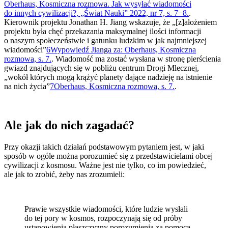
Oberhaus, Kosmiczna rozmowa. Jak wysyłać wiadomości
do innych cywilizacji?, „Świat Nauki” 2022, nr 7, s. 7−8.
.
Kierownik projektu Jonathan H. Jiang wskazuje, że „[z]ałożeniem
projektu była chęć przekazania maksymalnej ilości informacji
o naszym społeczeństwie i gatunku ludzkim w jak najmniejszej
wiadomości”
6
Wypowiedź Jianga za: Oberhaus, Kosmiczna
rozmowa, s. 7.
. Wiadomość ma zostać wysłana w stronę pierścienia
gwiazd znajdujących się w pobliżu centrum Drogi Mlecznej,
„wokół których mogą krążyć planety dające nadzieję na istnienie
na nich życia”
7
Oberhaus, Kosmiczna rozmowa, s. 7.
.
Ale jak do nich zagadać?
Przy okazji takich działań podstawowym pytaniem jest, w jaki
sposób w ogóle można porozumieć się z przedstawicielami obcej
cywilizacji z kosmosu. Ważne jest nie tylko, co im powiedzieć,
ale jak to zrobić, żeby nas zrozumieli:
Prawie wszystkie wiadomości, które ludzie wysłali
do tej pory w kosmos, rozpoczynają się od próby
ustanowienia płaszczyzny porozumienia za pomocą