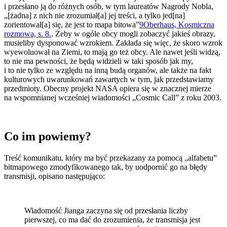
i przesłano ją do różnych osób, w tym laureatów Nagrody Nobla,
„[żadna] z nich nie zrozumiał[a] jej treści, a tylko jed[na]
zorientował[a] się, że jest to mapa bitowa”
9
Oberhaus, Kosmiczna
rozmowa, s. 8.
. Żeby w ogóle obcy mogli zobaczyć jakieś obrazy,
musieliby dysponować wzrokiem. Zakłada się więc, że skoro wzrok
wyewoluował na Ziemi, to mają go też obcy. Ale nawet jeśli widzą,
to nie ma pewności, że będą widzieli w taki sposób jak my,
i to nie tylko ze względu na inną budą organów, ale także na fakt
kulturowych uwarunkowań zawartych w tym, jak przedstawiamy
przedmioty. Obecny projekt NASA opiera się w znacznej mierze
na wspomnianej wcześniej wiadomości „Cosmic Call” z roku 2003.
Co im powiemy?
Treść komunikatu, który ma być przekazany za pomocą „alfabetu”
bitmapowego zmodyfikowanego tak, by uodpornić go na błędy
transmisji, opisano następująco:
Wiadomość Jianga zaczyna się od przesłania liczby
pierwszej, co ma dać do zrozumienia, że transmisja jest