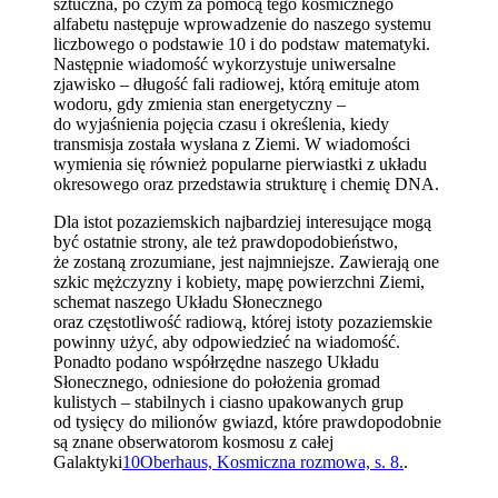
sztuczna, po czym za pomocą tego kosmicznego
alfabetu następuje wprowadzenie do naszego systemu
liczbowego o podstawie 10 i do podstaw matematyki.
Następnie wiadomość wykorzystuje uniwersalne
zjawisko – długość fali radiowej, którą emituje atom
wodoru, gdy zmienia stan energetyczny –
do wyjaśnienia pojęcia czasu i określenia, kiedy
transmisja została wysłana z Ziemi. W wiadomości
wymienia się również popularne pierwiastki z układu
okresowego oraz przedstawia strukturę i chemię DNA.
Dla istot pozaziemskich najbardziej interesujące mogą
być ostatnie strony, ale też prawdopodobieństwo,
że zostaną zrozumiane, jest najmniejsze. Zawierają one
szkic mężczyzny i kobiety, mapę powierzchni Ziemi,
schemat naszego Układu Słonecznego
oraz częstotliwość radiową, której istoty pozaziemskie
powinny użyć, aby odpowiedzieć na wiadomość.
Ponadto podano współrzędne naszego Układu
Słonecznego, odniesione do położenia gromad
kulistych – stabilnych i ciasno upakowanych grup
od tysięcy do milionów gwiazd, które prawdopodobnie
są znane obserwatorom kosmosu z całej
Galaktyki
10
Oberhaus, Kosmiczna rozmowa, s. 8.
.