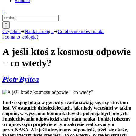
Kontakt


Czytelnia
➜
Nauka a religia
➜
Co obecnie mówi nauka
i co na to teologia?
A jeśli ktoś z kosmosu odpowie
− co wtedy?
Piotr Bylica
Ludzie spoglądają w gwiazdy i zastanawiają się, czy ktoś tam
jest. W ostatnich dziesięcioleciach, jak nigdy wcześniej w takim
stopniu, w wysyłaniu komunikatów do potencjalnych obcych
i nasłuchiwaniu odpowiedzi służy nam nauka. Poniżej piszemy
o najnowszym projekcie w tym zakresie realizowanym
przez NASA. Ale jeśli otrzymamy odpowiedź, jeżeli się okaże,
że tam rzeczywiście ktoś jest – to co wtedy? W takiej sytuacji