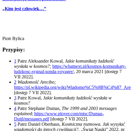
„Kim jest człowiek…”
Piotr Bylica
Przypisy:
1
Patrz Aleksander Kowal,
Jakie komunikaty ludzkość
wysłała w kosmos?;
https://whatnext.pl/kosmos-komunikaty-
ludzkosc-sygnal-sonda-voyager/
, 20 marca 2021 [dostęp 7
VII 2022].
2
Wiadomość Arecibo;
https://pl.wikipedia.org/wiki/Wiadomo%C5%9B%C4%87_Are
[dostęp 7 VII 2022].
3
Patrz Kowal,
Jakie komunikaty ludzkość wysłała w
kosmos?
4
Patrz Stephane Dumas,
The 1999 and 2003 messages
explained
;
https://www.plover.com/misc/Dumas-
Dutil/messages.pdf
[dostęp 7 VII 2022].
5
Patrz Daniel Oberhaus,
Kosmiczna rozmowa. Jak wysyłać
wiadomości do innych cywilizacji?
, „Świat Nauki” 2022, nr