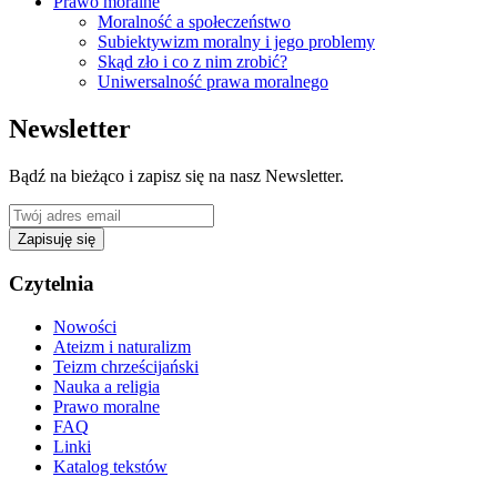
Prawo moralne
Moralność a społeczeństwo
Subiektywizm moralny i jego problemy
Skąd zło i co z nim zrobić?
Uniwersalność prawa moralnego
Newsletter
Bądź na bieżąco i zapisz się na nasz Newsletter.
Zapisuję się
Czytelnia
Nowości
Ateizm i naturalizm
Teizm chrześcijański
Nauka a religia
Prawo moralne
FAQ
Linki
Katalog tekstów