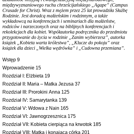
międzywyznaniowego ruchu chrześcijańskiego „Agape” (Campus
Crusade for Christ). Wraz z mężem przez 25 lat prowadziła Służbę
Rodzinie. Jest doradcą małżeńskim i rodzinnym, a także
wykładowcą na konferencjach i seminariach dla małżeństw,
rodziców i narzeczonych oraz na biblijnych konferencjach i
rekolekcjach dla kobiet. Współautorka podręcznika do przedmiotu
przygotowanie do życia w rodzinie „Zanim wybierzesz”, autorka
książek „Kobieta warta królestwa”, „Klucze do pokoju” oraz
książek dla dzieci „Wielka wędrówka” i „Cudowna przemiana”.
Wstęp 9
Wprowadzenie 15
Rozdział I: Elżbieta 19
Rozdział II: Maria – Matka Jezusa 37
Rozdział III: Prorokini Anna 125
Rozdział IV: Samarytanka 139
Rozdział V: Wdowa z Nain 165
Rozdział VI: Jawnogrzesznica 175
Rozdział VII: Kobieta cierpiąca na krwotok 185
Rozdział VIII: Matka i konająca córka 201