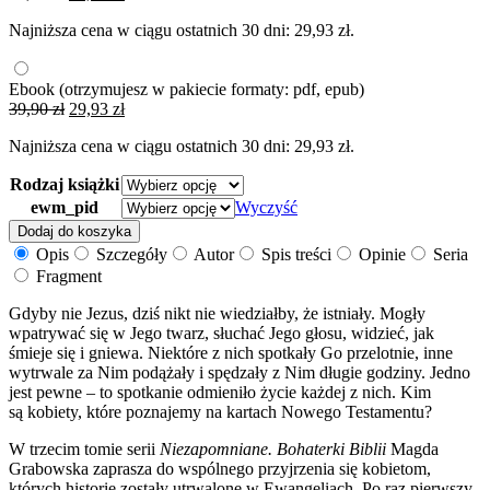
cena
cena
Najniższa cena w ciągu ostatnich 30 dni:
29,93
zł
.
wynosiła:
wynosi:
39,90 zł.
29,93 zł.
Ebook
(otrzymujesz w pakiecie formaty: pdf, epub)
Pierwotna
Aktualna
39,90
zł
29,93
zł
cena
cena
Najniższa cena w ciągu ostatnich 30 dni:
29,93
zł
.
wynosiła:
wynosi:
39,90 zł.
29,93 zł.
Rodzaj książki
ewm_pid
Wyczyść
ilość
Dodaj do koszyka
Niezapomniane.
Opis
Szczegóły
Autor
Spis treści
Opinie
Seria
Bohaterki
Fragment
Biblii.
Ewangelie
Gdyby nie Jezus, dziś nikt nie wiedziałby, że istniały. Mogły
wpatrywać się w Jego twarz, słuchać Jego głosu, widzieć, jak
śmieje się i gniewa. Niektóre z nich spotkały Go przelotnie, inne
wytrwale za Nim podążały i spędzały z Nim długie godziny. Jedno
jest pewne – to spotkanie odmieniło życie każdej z nich. Kim
są kobiety, które poznajemy na kartach Nowego Testamentu?
W trzecim tomie serii
Niezapomniane. Bohaterki Biblii
Magda
Grabowska zaprasza do wspólnego przyjrzenia się kobietom,
których historie zostały utrwalone w Ewangeliach. Po raz pierwszy