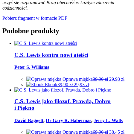
uczyć się rozpoznawać Bożą obecność w każdym zdarzeniu
codzienności.
Pobierz fragment w formacie PDF
Podobne produkty
C.S. Lewis kontra nowi ateiści
Peter S. Williams
Oprawa miękka
39,90
zł
29,93
zł
Ebook
39,90
zł
29,93
zł
Ten
produkt
ma
C.S. Lewis jako filozof. Prawda, Dobro
wiele
i Piękno
wariantów.
Opcje
David Baggett
,
Dr Gary R. Habermas
,
Jerry L. Walls
można
wybrać
Oprawa miękka
69,90
zł
38,45
zł
na