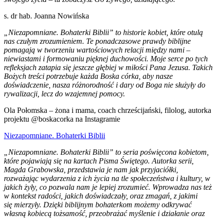
s. dr hab. Joanna Nowińska
„Niezapomniane. Bohaterki Biblii” to historie kobiet, które otulą
nas czułym zrozumieniem. Te ponadczasowe prawdy biblijne
pomagają w tworzeniu wartościowych relacji między nami –
niewiastami i formowaniu pięknej duchowości. Moje serce po tych
refleksjach zatapia się jeszcze głębiej w miłości Pana Jezusa. Takich
Bożych treści potrzebuje każda Boska córka, aby nasze
doświadczenie, nasza różnorodność i dary od Boga nie służyły do
rywalizacji, lecz do wzajemnej pomocy.
Ola Połomska – żona i mama, coach chrześcijański, filolog, autorka
projektu @boskacorka na Instagramie
Niezapomniane. Bohaterki Biblii
„Niezapomniane. Bohaterki Biblii” to seria poświęcona kobietom,
które pojawiają się na kartach Pisma Świętego. Autorka serii,
Magda Grabowska, przedstawia je nam jak przyjaciółki,
rozważając wydarzenia z ich życia na tle społeczeństwa i kultury, w
jakich żyły, co pozwala nam je lepiej zrozumieć. Wprowadza nas też
w kontekst radości, jakich doświadczały, oraz zmagań, z jakimi
się mierzyły. Dzięki biblijnym bohaterkom możemy odkrywać
własną kobiecą tożsamość, przeobrażać myślenie i działanie oraz