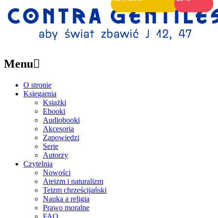
Menu

O stronie
Księgarnia
Książki
Ebooki
Audiobooki
Akcesoria
Zapowiedzi
Serie
Autorzy
Czytelnia
Nowości
Ateizm i naturalizm
Teizm chrześcijański
Nauka a religia
Prawo moralne
FAQ