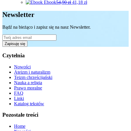
Ebook
54,90
zł
41,18
zł
produktu
Ten
produkt
Newsletter
ma
wiele
Bądź na bieżąco i zapisz się na nasz Newsletter.
wariantów.
Opcje
można
Zapisuję się
wybrać
na
stronie
Czytelnia
produktu
Nowości
Ateizm i naturalizm
Teizm chrześcijański
Nauka a religia
Prawo moralne
FAQ
Linki
Katalog tekstów
Pozostałe treści
Home