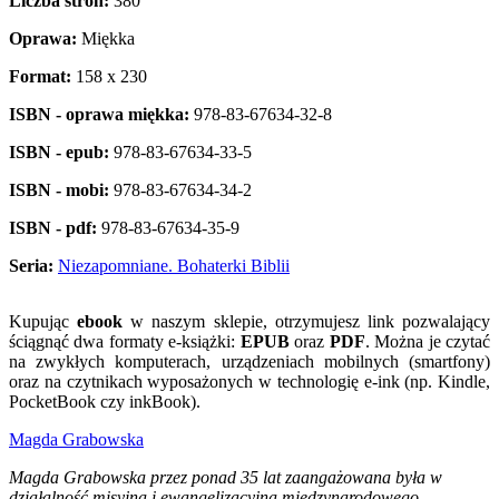
Liczba stron:
380
Oprawa:
Miękka
Format:
158 x 230
ISBN - oprawa miękka:
978-83-67634-32-8
ISBN - epub:
978-83-67634-33-5
ISBN - mobi:
978-83-67634-34-2
ISBN - pdf:
978-83-67634-35-9
Seria:
Niezapomniane. Bohaterki Biblii
Kupując
ebook
w naszym sklepie, otrzymujesz link pozwalający
ściągnąć dwa formaty e-książki:
EPUB
oraz
PDF
. Można je czytać
na zwykłych komputerach, urządzeniach mobilnych (smartfony)
oraz na czytnikach wyposażonych w technologię e-ink (np. Kindle,
PocketBook czy inkBook).
Magda Grabowska
Magda Grabowska przez ponad 35 lat zaangażowana była w
działalność misyjną i ewangelizacyjną międzynarodowego,