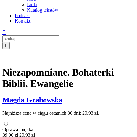
Linki
Katalog tekstów
Podcast
Kontakt


-25%
Niezapomniane. Bohaterki
Biblii. Ewangelie
Magda Grabowska
Najniższa cena w ciągu ostatnich 30 dni:
29,93
zł
.
Oprawa miękka
Pierwotna
Aktualna
39,90
zł
29,93
zł