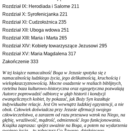
Rozdział IX: Herodiada i Salome 211
Rozdział X:
Syrofenicjanka
221
Rozdział XI: Cudzołożnica 235
Rozdział XII: Uboga wdowa 251
Rozdział XIII: Maria i Marta 265
Rozdział XIV: Kobiety towarzyszące Jezusowi 295
Rozdział XV: Maria Magdalena 317
Zakończenie 333
W tej książce namacalność Boga w Jezusie spotyka się z
namacalnością ludzkiego życia, jego delikatnością, kruchością i
wielopłaszczyznowością. Mocne osadzenie w realiach biblijnych,
rzetelna baza kulturowo-historyczna oraz egzegetyczna pozwalają
Autorce poprowadzić odbiorcę w głąb historii i kondycji
ewangelicznych kobiet, by pokazać, jak Boży Syn kszałtuje
indywidualne relacje. Jest On wewnątrz ludzkiej egzystencji, a nie
obok. Człowiek doświadcza przy Jezusie afirmacji swojego
człowieczeństwa, a zarazem od razu przesuwa wzrok na Niego, na
głębię, wrażliwość, mądrość, odmienność Jego funkcjonowania.
Książka zaprasza: spójrz uważnie na Boga, a potem na wydarzenia
swojego życia – tu zobaczysz Go Żywego, działającego.