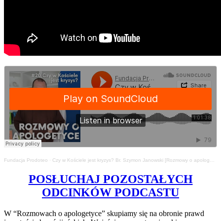
Fundacja Prodoteo
·
Czy w Kościele jest kryzys? Br. Szymon Janowski [Rozmowy o apologetyce #20]
POSŁUCHAJ POZOSTAŁYCH
ODCINKÓW PODCASTU
W “Rozmowach o apologetyce” skupiamy się na obronie prawd