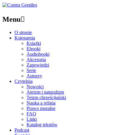
Menu

O stronie
Księgarnia
Książki
Ebooki
Audiobooki
Akcesoria
Zapowiedzi
Serie
Autorzy
Czytelnia
Nowości
Ateizm i naturalizm
Teizm chrześcijański
Nauka a religia
Prawo moralne
FAQ
Linki
Katalog tekstów
Podcast