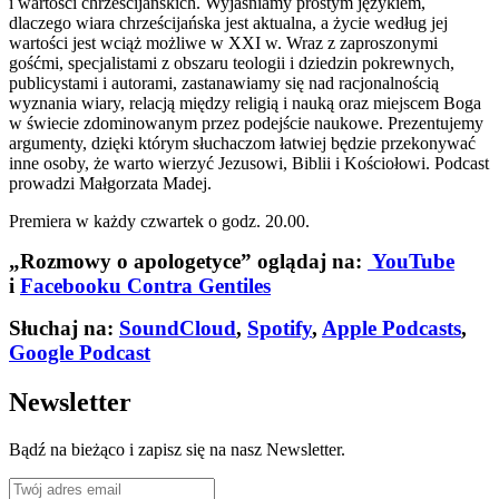
i wartości chrześcijańskich. Wyjaśniamy prostym językiem,
dlaczego wiara chrześcijańska jest aktualna, a życie według jej
wartości jest wciąż możliwe w XXI w. Wraz z zaproszonymi
gośćmi, specjalistami z obszaru teologii i dziedzin pokrewnych,
publicystami i autorami, zastanawiamy się nad racjonalnością
wyznania wiary, relacją między religią i nauką oraz miejscem Boga
w świecie zdominowanym przez podejście naukowe. Prezentujemy
argumenty, dzięki którym słuchaczom łatwiej będzie przekonywać
inne osoby, że warto wierzyć Jezusowi, Biblii i Kościołowi. Podcast
prowadzi Małgorzata Madej.
Premiera w każdy czwartek o godz. 20.00.
„Rozmowy o apologetyce” oglądaj na:
YouTube
i
Facebooku Contra Gentiles
Słuchaj na:
SoundCloud
,
Spotify
,
Apple Podcasts
,
Google Podcast
Newsletter
Bądź na bieżąco i zapisz się na nasz Newsletter.