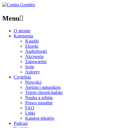
Menu

O stronie
Księgarnia
Książki
Ebooki
Audiobooki
Akcesoria
Zapowiedzi
Serie
Autorzy
Czytelnia
Nowości
Ateizm i naturalizm
Teizm chrześcijański
Nauka a religia
Prawo moralne
FAQ
Linki
Katalog tekstów
Podcast