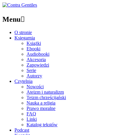
Menu

O stronie
Księgarnia
Książki
Ebooki
Audiobooki
Akcesoria
Zapowiedzi
Serie
Autorzy
Czytelnia
Nowości
Ateizm i naturalizm
Teizm chrześcijański
Nauka a religia
Prawo moralne
FAQ
Linki
Katalog tekstów
Podcast