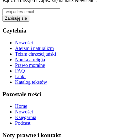
Bądź na bieżąco i zapisz się na nasz Newsletter.
Zapisuję się
Czytelnia
Nowości
Ateizm i naturalizm
Teizm chrześcijański
Nauka a religia
Prawo moralne
FAQ
Linki
Katalog tekstów
Pozostałe treści
Home
Nowości
Księgarnia
Podcast
Noty prawne i kontakt