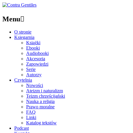
Menu

O stronie
Księgarnia
Książki
Ebooki
Audiobooki
Akcesoria
Zapowiedzi
Serie
Autorzy
Czytelnia
Nowości
Ateizm i naturalizm
Teizm chrześcijański
Nauka a religia
Prawo moralne
FAQ
Linki
Katalog tekstów
Podcast