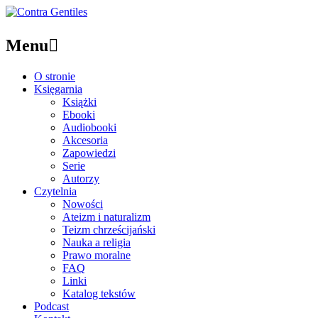
Menu

O stronie
Księgarnia
Książki
Ebooki
Audiobooki
Akcesoria
Zapowiedzi
Serie
Autorzy
Czytelnia
Nowości
Ateizm i naturalizm
Teizm chrześcijański
Nauka a religia
Prawo moralne
FAQ
Linki
Katalog tekstów
Podcast