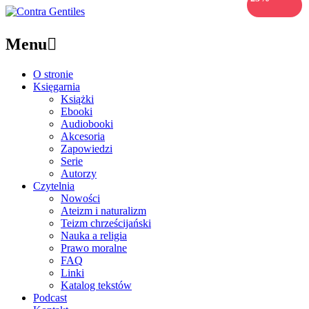
Menu

O stronie
Księgarnia
Książki
Ebooki
Audiobooki
Akcesoria
Zapowiedzi
Serie
Autorzy
Czytelnia
Nowości
Ateizm i naturalizm
Teizm chrześcijański
Nauka a religia
Prawo moralne
FAQ
Linki
Katalog tekstów
Podcast