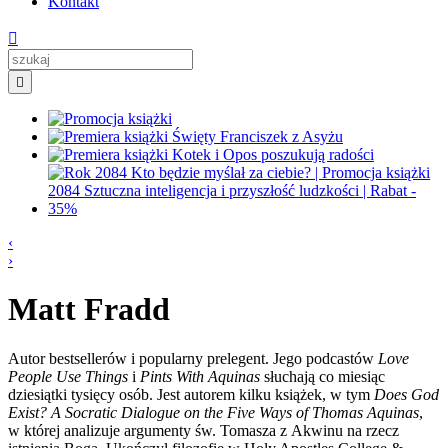
Kontakt


‹
›
Matt Fradd
Autor
bestsellerów
i
popularny
prelegent
.
Jego podcastów
Love
People
Use
Things
i
Pints
​​With
Aquinas
słuchają co miesiąc
dziesiątki tysięcy osób. Jest autorem kilku książek, w tym
Does
God
Exist
?
A
Socratic
Dialogue
on the Five
Ways
of Thomas
Aquinas
,
w której analizuje argumenty
św.
Tomasza z Akwinu na rzecz