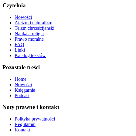
stronie
Czytelnia
produktu
Nowości
Ateizm i naturalizm
Teizm chrześcijański
Nauka a religia
Prawo moralne
FAQ
Linki
Katalog tekstów
Pozostałe treści
Home
Nowości
Księgarnia
Podcast
Noty prawne i kontakt
Polityka prywatności
Regulamin
Kontakt