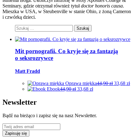
istnienia Boga. Ukończył filozofię w Holy
Apostles
College &
Seminary
, gdzie otrzymał również tytuł
doctor
honoris causa
.
Mieszka w USA, w
Steubenville
w stanie Ohio, z żoną Cameron
i czwórką dzieci.
Szukaj:
Mit pornografii. Co kryje się za fantazją
o seksrozrywce
Matt Fradd
Oprawa miękka
44,90
zł
33,68
zł
Ebook
44,90
zł
33,68
zł
Ten
produkt
Newsletter
ma
wiele
Bądź na bieżąco i zapisz się na nasz Newsletter.
wariantów.
Opcje
można
Zapisuję się
wybrać
na